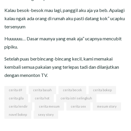
Kalau besok-besok mau lagi, panggil aku aja ya beb. Apalagi
kalau ngak ada orang di rumah aku pasti datang kok” ucapku
tersenyum
Huuuuuu… Dasar maunya yang enak aja” ucapnya mencubit
pipiku.
Setelah puas berbincang-bincang kecil, kami memakai
kembali semua pakaian yang terlepas tadi dan dilanjutkan
dengan menonton TV.
cerita 69
cerita basah
cerita becek
cerita bokep
cerita gila
cerita hot
cerita istri selingkuh
cerita lendir
cerita mesum
cerita sex
mesum story
novel bokep
sexy story