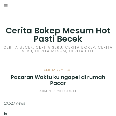
Skip
to
HOME
content
CERITA GILA
Cerita Bokep Mesum Hot
Pasti Becek
CERITA MESUM
CERITA BECEK, CERITA SERU, CERITA BOKEP, CERITA
SERU, CERITA MESUM, CERITA HOT
CERITA SEX HOT
CERITA BOKEP
CERITA SEMPROT
Pacaran Waktu ku ngapel di rumah
CERITA SKANDAL
Pacar
CERITA LENDIR
ADMIN
/
2026-03-11
19,527 views
CERITA BASAH
in