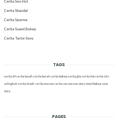
Cerita Sex Hot
Cerita Skandal
Cerita Sperma
Cerita Suami Bokep
Cerita Tante Sexy
TAGS
cerita 69
cerita basah
cerita becek
cerita bokep
cerita gila
cerita hot
cerita istri
selingkuh
cerita lendir
cerita mesum
cerita sex
mesum story
novel bokep
sexy
story
PAGES