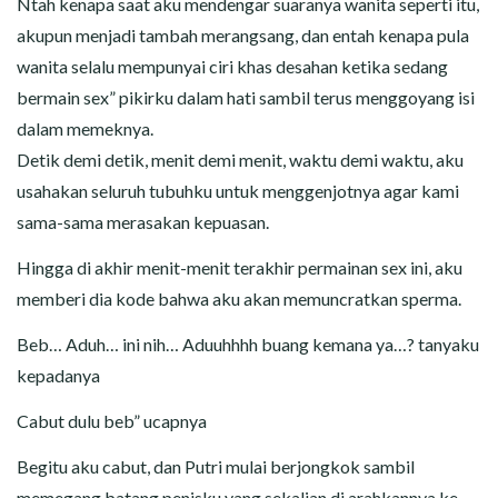
Ntah kenapa saat aku mendengar suaranya wanita seperti itu,
akupun menjadi tambah merangsang, dan entah kenapa pula
wanita selalu mempunyai ciri khas desahan ketika sedang
bermain sex” pikirku dalam hati sambil terus menggoyang isi
dalam memeknya.
Detik demi detik, menit demi menit, waktu demi waktu, aku
usahakan seluruh tubuhku untuk menggenjotnya agar kami
sama-sama merasakan kepuasan.
Hingga di akhir menit-menit terakhir permainan sex ini, aku
memberi dia kode bahwa aku akan memuncratkan sperma.
Beb… Aduh… ini nih… Aduuhhhh buang kemana ya…? tanyaku
kepadanya
Cabut dulu beb” ucapnya
Begitu aku cabut, dan Putri mulai berjongkok sambil
memegang batang penisku yang sekalian di arahkannya ke