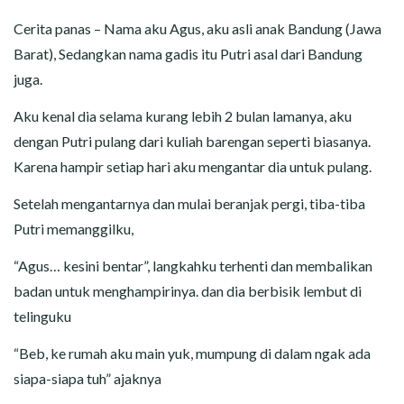
CERITA MALAM
Cerita panas – Nama aku Agus, aku asli anak Bandung (Jawa
CERITA NAKAL
Barat), Sedangkan nama gadis itu Putri asal dari Bandung
juga.
CERITA SEMPROT
Aku kenal dia selama kurang lebih 2 bulan lamanya, aku
dengan Putri pulang dari kuliah barengan seperti biasanya.
CERITA SPERMA
Karena hampir setiap hari aku mengantar dia untuk pulang.
CERITA ANAK TIRI
Setelah mengantarnya dan mulai beranjak pergi, tiba-tiba
Putri memanggilku,
CERITA HOT MAMA
“Agus… kesini bentar”, langkahku terhenti dan membalikan
CERITA TANTE SEXY
badan untuk menghampirinya. dan dia berbisik lembut di
telinguku
CERITA ISTRI SELINGKUH
“Beb, ke rumah aku main yuk, mumpung di dalam ngak ada
CARA NGIKLAN DI CERITAGILA.COM?
siapa-siapa tuh” ajaknya