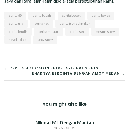
saya dan Rara jalan-jalan disela-sela persetubuhan kami.
cerita 69
cerita basah
cerita becek
cerita bokep
cerita gila
cerita hot
cerita istri selingkuh
cerita lendir
cerita mesum
cerita sex
mesum story
novel bokep
sexy story
POST
← CERITA HOT CALON SEKRETARIS HAUS SEKS
ENAKNYA BERCINTA DENGAN AMOY MEDAN →
NAVIGATION
You might also like
Nikmat ML Dengan Mantan
2026-08-01