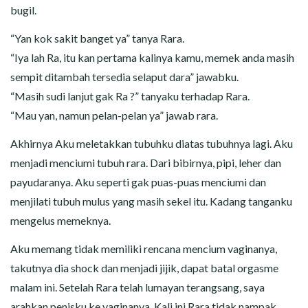
bugil.
“Yan kok sakit banget ya” tanya Rara.
“Iya lah Ra, itu kan pertama kalinya kamu, memek anda masih
sempit ditambah tersedia selaput dara” jawabku.
“Masih sudi lanjut gak Ra ?” tanyaku terhadap Rara.
“Mau yan, namun pelan-pelan ya” jawab rara.
Akhirnya Aku meletakkan tubuhku diatas tubuhnya lagi. Aku
menjadi menciumi tubuh rara. Dari bibirnya, pipi, leher dan
payudaranya. Aku seperti gak puas-puas menciumi dan
menjilati tubuh mulus yang masih sekel itu. Kadang tanganku
mengelus memeknya.
Aku memang tidak memiliki rencana mencium vaginanya,
takutnya dia shock dan menjadi jijik, dapat batal orgasme
malam ini. Setelah Rara telah lumayan terangsang, saya
arahkan penisku ke vaginanya. Kali ini Rara tidak nampak