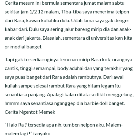
CERITA MALAM
Cerita mesum Ini bermula sementara jumat malam sabtu
sekitar jam 1/2 12 malam, Tiba-tiba saya menerima telpon
CERITA NAKAL
dari Rara, kawan kuliahku dulu. Udah lama saya gak denger
kabar dari. Dulu saya sering jalur bareng mirip dia dan anak-
CERITA SEMPROT
anak dari jakarta. Biasalah, sementara di universitas kan kita
primodial banget
CERITA SPERMA
Tapi gak tersedia ruginya temenan mirip Rara kok, orangnya
CERITA ANAK TIRI
cantik, tinggi semampai, body aduhai dan yang terakhir yang
saya puas banget dari Rara adalah rambutnya. Dari awal
CERITA HOT MAMA
kuliah sampe selesai rambut Rara yang hitam legam itu
senantiasa panjang. Apalagi kalau ditata sedikit menggelung,
CERITA TANTE SEXY
hmmm saya senantiasa nganggep dia barbie doll banget.
Cerita Ngentot Memek
CERITA ISTRI SELINGKUH
“Halo Ra ? tersedia apa nih, tumben nelpon aku. Malem-
CARA NGIKLAN DI CERITAGILA.COM?
malem lagi !” tanyaku.