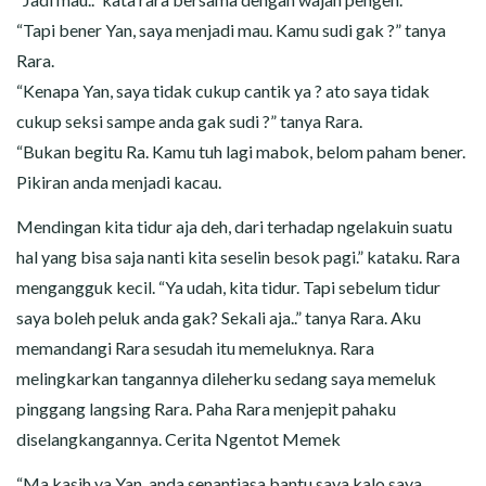
“Tapi bener Yan, saya menjadi mau. Kamu sudi gak ?” tanya
Rara.
“Kenapa Yan, saya tidak cukup cantik ya ? ato saya tidak
cukup seksi sampe anda gak sudi ?” tanya Rara.
“Bukan begitu Ra. Kamu tuh lagi mabok, belom paham bener.
Pikiran anda menjadi kacau.
Mendingan kita tidur aja deh, dari terhadap ngelakuin suatu
hal yang bisa saja nanti kita seselin besok pagi.” kataku. Rara
mengangguk kecil. “Ya udah, kita tidur. Tapi sebelum tidur
saya boleh peluk anda gak? Sekali aja..” tanya Rara. Aku
memandangi Rara sesudah itu memeluknya. Rara
melingkarkan tangannya dileherku sedang saya memeluk
pinggang langsing Rara. Paha Rara menjepit pahaku
diselangkangannya. Cerita Ngentot Memek
“Ma kasih ya Yan, anda senantiasa bantu saya kalo saya