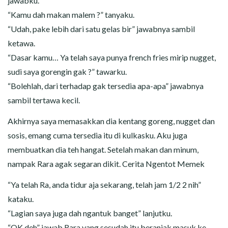
jawabku.
“Kamu dah makan malem ?” tanyaku.
“Udah, pake lebih dari satu gelas bir” jawabnya sambil
ketawa.
“Dasar kamu… Ya telah saya punya french fries mirip nugget,
sudi saya gorengin gak ?” tawarku.
“Bolehlah, dari terhadap gak tersedia apa-apa” jawabnya
sambil tertawa kecil.
Akhirnya saya memasakkan dia kentang goreng, nugget dan
sosis, emang cuma tersedia itu di kulkasku. Aku juga
membuatkan dia teh hangat. Setelah makan dan minum,
nampak Rara agak segaran dikit. Cerita Ngentot Memek
“Ya telah Ra, anda tidur aja sekarang, telah jam 1/2 2 nih”
kataku.
“Lagian saya juga dah ngantuk banget” lanjutku.
“OK deh” jawab Rara yang sesudah itu beranjak masuk ke