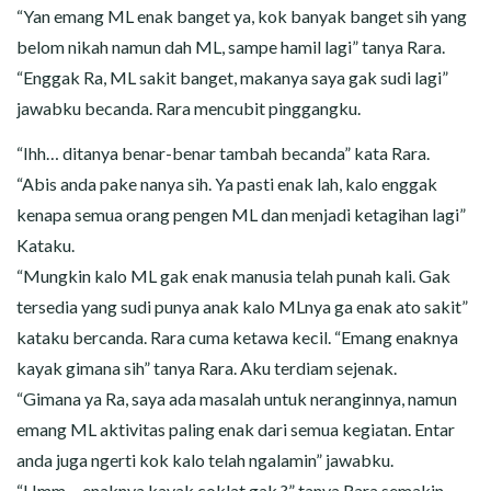
“Yan emang ML enak banget ya, kok banyak banget sih yang
belom nikah namun dah ML, sampe hamil lagi” tanya Rara.
“Enggak Ra, ML sakit banget, makanya saya gak sudi lagi”
jawabku becanda. Rara mencubit pinggangku.
“Ihh… ditanya benar-benar tambah becanda” kata Rara.
“Abis anda pake nanya sih. Ya pasti enak lah, kalo enggak
kenapa semua orang pengen ML dan menjadi ketagihan lagi”
Kataku.
“Mungkin kalo ML gak enak manusia telah punah kali. Gak
tersedia yang sudi punya anak kalo MLnya ga enak ato sakit”
kataku bercanda. Rara cuma ketawa kecil. “Emang enaknya
kayak gimana sih” tanya Rara. Aku terdiam sejenak.
“Gimana ya Ra, saya ada masalah untuk neranginnya, namun
emang ML aktivitas paling enak dari semua kegiatan. Entar
anda juga ngerti kok kalo telah ngalamin” jawabku.
“Hmm… enaknya kayak coklat gak ?” tanya Rara semakin