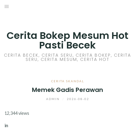
Skip
to
HOME
content
CERITA GILA
Cerita Bokep Mesum Hot
Pasti Becek
CERITA MESUM
CERITA BECEK, CERITA SERU, CERITA BOKEP, CERITA
SERU, CERITA MESUM, CERITA HOT
CERITA SEX HOT
CERITA BOKEP
CERITA SKANDAL
Memek Gadis Perawan
CERITA SKANDAL
ADMIN
/
2026-08-02
CERITA LENDIR
12,344 views
CERITA BASAH
in