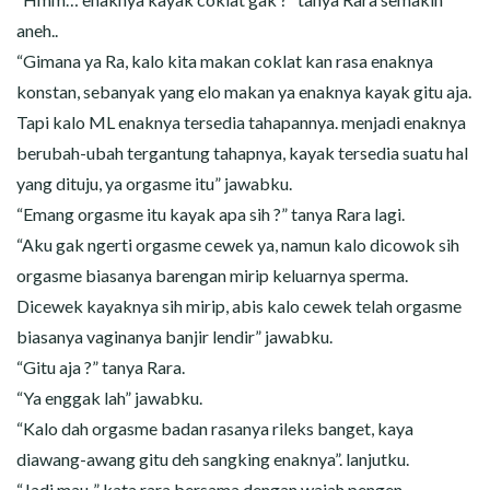
aneh..
“Gimana ya Ra, kalo kita makan coklat kan rasa enaknya
konstan, sebanyak yang elo makan ya enaknya kayak gitu aja.
Tapi kalo ML enaknya tersedia tahapannya. menjadi enaknya
berubah-ubah tergantung tahapnya, kayak tersedia suatu hal
yang dituju, ya orgasme itu” jawabku.
“Emang orgasme itu kayak apa sih ?” tanya Rara lagi.
“Aku gak ngerti orgasme cewek ya, namun kalo dicowok sih
orgasme biasanya barengan mirip keluarnya sperma.
Dicewek kayaknya sih mirip, abis kalo cewek telah orgasme
biasanya vaginanya banjir lendir” jawabku.
“Gitu aja ?” tanya Rara.
“Ya enggak lah” jawabku.
“Kalo dah orgasme badan rasanya rileks banget, kaya
diawang-awang gitu deh sangking enaknya”. lanjutku.
“Jadi mau..” kata rara bersama dengan wajah pengen.