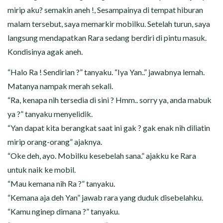
mirip aku? semakin aneh !, Sesampainya di tempat hiburan
malam tersebut, saya memarkir mobilku. Setelah turun, saya
langsung mendapatkan Rara sedang berdiri di pintu masuk.
Kondisinya agak aneh.
“Halo Ra ! Sendirian ?” tanyaku. “Iya Yan..” jawabnya lemah.
Matanya nampak merah sekali.
“Ra, kenapa nih tersedia di sini ? Hmm.. sorry ya, anda mabuk
ya ?” tanyaku menyelidik.
“Yan dapat kita berangkat saat ini gak ? gak enak nih diliatin
mirip orang-orang” ajaknya.
“Oke deh, ayo. Mobilku kesebelah sana.” ajakku ke Rara
untuk naik ke mobil.
“Mau kemana nih Ra ?” tanyaku.
“Kemana aja deh Yan” jawab rara yang duduk disebelahku.
“Kamu nginep dimana ?” tanyaku.