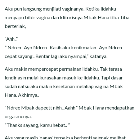
Aku pun langsung menjilati vaginanya. Ketika lidahku
menyapu bibir vagina dan klitorisnya Mbak Hana tiba-tiba
berteriak,
“Ahh..”
” Ndren.. Ayo Ndren.. Kasih aku kenikmatan.. Ayo Ndren
cepat sayang.. Bentar lagi aku nyampai,” katanya.
Aku makin mempercepat permainan lidahku. Tak terasa
lendir asin mulai kurasakan masuk ke lidahku. Tapi dasar
sudah nafsu aku makin kesetanan melahap vagina Mbak
Hana. Akhirnya..
“Ndree Mbak dapeett nihh.. Aahh,” Mbak Hana mendapatkan
orgasmenya.
“Thanks sayang, kamu hebat.. ”
Aku yang masih ‘panas’ terpaksa berhenti sejenak melihat