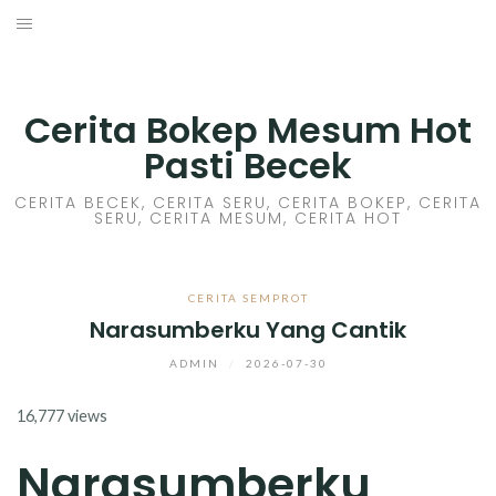
Skip
to
HOME
content
CERITA GILA
Cerita Bokep Mesum Hot
Pasti Becek
CERITA MESUM
CERITA BECEK, CERITA SERU, CERITA BOKEP, CERITA
SERU, CERITA MESUM, CERITA HOT
CERITA SEX HOT
CERITA BOKEP
CERITA SEMPROT
Narasumberku Yang Cantik
CERITA SKANDAL
ADMIN
/
2026-07-30
CERITA LENDIR
16,777 views
CERITA BASAH
Narasumberku