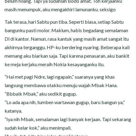
belum hilang. Tapi ya sudahlah Bodo amat. Toh kerjaanku
masih menumpuk, aku mengakhiri lamunanku. seksigo
Tak terasa, hari Sabtu pun tiba. Seperti biasa, setiap Sabtu
bangunku pasti molor. Maklum, habis begadang semalaman
Dl di kantor. Namun, rasa kantuk yang masih amat sangat itu
akhirnya terganggu. HP-ku berdering nyaring. Beberapa kali
memang aku biarkan saja. Tapi karena penasaran, aku bankit
ke meja kerjaku meraih Nokia kesayanganku itu.
“Hai met pagi Ndre, lagi ngapain,” suaranya yang khas
langsung membawa otakku menuju wajah Mbak Hana.
“Bbbaik Mbak,” aku sedikit gugup.
“Lo ada apa nih, tumben wartawan gugup, baru bangun ya,”
katanya.
“Iya nih Mbak, semalaman lagi banyak kerjaan. Tapi sekarang
sudah kelar kok,” aku menimpali.