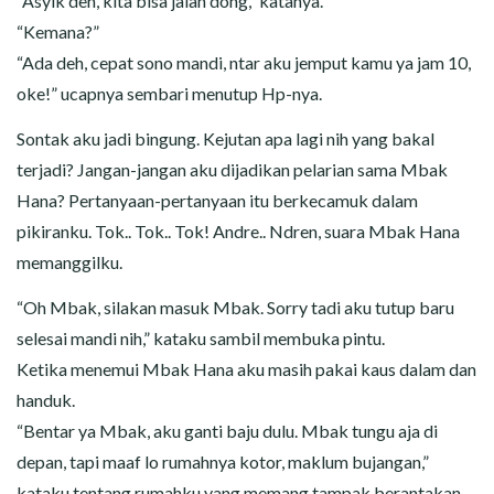
“Asyik deh, kita bisa jalan dong,” katanya.
“Kemana?”
“Ada deh, cepat sono mandi, ntar aku jemput kamu ya jam 10,
oke!” ucapnya sembari menutup Hp-nya.
Sontak aku jadi bingung. Kejutan apa lagi nih yang bakal
terjadi? Jangan-jangan aku dijadikan pelarian sama Mbak
Hana? Pertanyaan-pertanyaan itu berkecamuk dalam
pikiranku. Tok.. Tok.. Tok! Andre.. Ndren, suara Mbak Hana
memanggilku.
“Oh Mbak, silakan masuk Mbak. Sorry tadi aku tutup baru
selesai mandi nih,” kataku sambil membuka pintu.
Ketika menemui Mbak Hana aku masih pakai kaus dalam dan
handuk.
“Bentar ya Mbak, aku ganti baju dulu. Mbak tungu aja di
depan, tapi maaf lo rumahnya kotor, maklum bujangan,”
kataku tentang rumahku yang memang tampak berantakan.