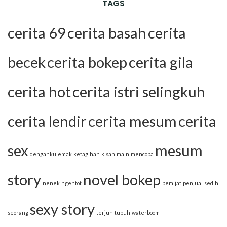
TAGS
cerita 69
cerita basah
cerita
becek
cerita bokep
cerita gila
cerita hot
cerita istri selingkuh
cerita lendir
cerita mesum
cerita
sex
mesum
denganku
emak
ketagihan
kisah
main
mencoba
story
novel bokep
nenek
ngentot
pemijat
penjual
sedih
sexy story
seorang
terjun
tubuh
waterboom