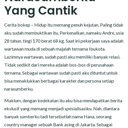
CERITA MALAM
Yang Cantik
CERITA NAKAL
Cerita bokep – Hidup itu memang penuh kejutan, Paling tidak
CERITA SEMPROT
aku sudah membuktikan itu, Perkenalkan, namaku Andre, usia
28 tahun, tingi 170 berat 68 kg. Saat ini pekerjaan saya adalah
CERITA SPERMA
wartawan muda di sebuah majalah ternama Ibukota.
Lazimnya wartawan, sudah pasti aku memiliki banyak relasi.
CERITA ANAK TIRI
Tidak sedikit dari mereka adalah bos-bos di perusahaan
ternama. Sebagai wartawan sudah pasti aku dituntut untuk
CERITA HOT MAMA
bisa menaklukkan berbagai karakter dan persona setiap
narasumberku.
CERITA TANTE SEXY
Maklum, dengan kedekatan itu aku bisa mendapatkan berita
CERITA ISTRI SELINGKUH
ekslusif yang memang menjadi spesialisasiku. Nah, diantara
banyak sumberku tadi tersebutlah nama Hana, seorang
CARA NGIKLAN DI CERITAGILA.COM?
country manager sebuah Bank asing di Jakarta. Sebagai