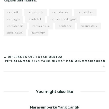
cerita 69
cerita basah
cerita becek
cerita bokep
cerita gila
cerita hot
cerita istri selingkuh
cerita lendir
cerita mesum
cerita sex
mesum story
novel bokep
sexy story
POST
← DIPERKOSA OLEH AYAH MERTUA
PETUALANGAN SEKS YANG NIKMAT DAN MENGGAIRAHKAN
NAVIGATION
→
You might also like
Narasumberku Yang Cantik