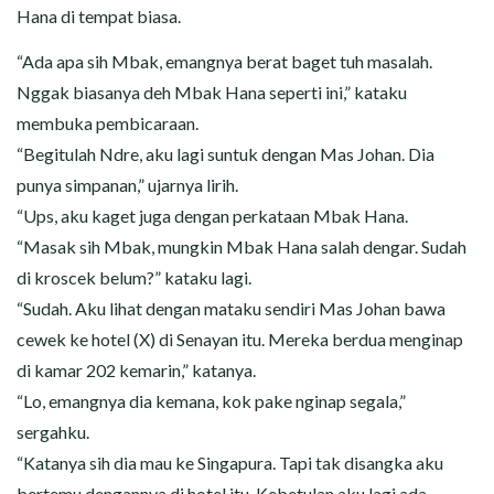
Hana di tempat biasa.
“Ada apa sih Mbak, emangnya berat baget tuh masalah.
Nggak biasanya deh Mbak Hana seperti ini,” kataku
membuka pembicaraan.
“Begitulah Ndre, aku lagi suntuk dengan Mas Johan. Dia
punya simpanan,” ujarnya lirih.
“Ups, aku kaget juga dengan perkataan Mbak Hana.
“Masak sih Mbak, mungkin Mbak Hana salah dengar. Sudah
di kroscek belum?” kataku lagi.
“Sudah. Aku lihat dengan mataku sendiri Mas Johan bawa
cewek ke hotel (X) di Senayan itu. Mereka berdua menginap
di kamar 202 kemarin,” katanya.
“Lo, emangnya dia kemana, kok pake nginap segala,”
sergahku.
“Katanya sih dia mau ke Singapura. Tapi tak disangka aku
bertemu dengannya di hotel itu. Kebetulan aku lagi ada