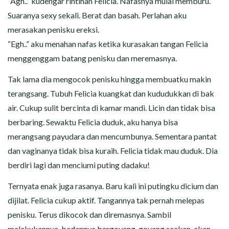
“Agh..” kudengar rintihan Felicia. Nafasnya mulai memburu.
Suaranya sexy sekali. Berat dan basah. Perlahan aku
merasakan penisku ereksi.
“Egh..” aku menahan nafas ketika kurasakan tangan Felicia
menggenggam batang penisku dan meremasnya.
Tak lama dia mengocok penisku hingga membuatku makin
terangsang. Tubuh Felicia kuangkat dan kududukkan di bak
air. Cukup sulit bercinta di kamar mandi. Licin dan tidak bisa
berbaring. Sewaktu Felicia duduk, aku hanya bisa
merangsang payudara dan mencumbunya. Sementara pantat
dan vaginanya tidak bisa kuraih. Felicia tidak mau duduk. Dia
berdiri lagi dan menciumi puting dadaku!
Ternyata enak juga rasanya. Baru kali ini putingku dicium dan
dijilat. Felicia cukup aktif. Tangannya tak pernah melepas
penisku. Terus dikocok dan diremasnya. Sambil
melakukannya, badannya bergoyang-goyang seakan-akan