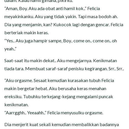
dalam. Kalau hamil gimana, pikirku.
“Aman, Boy. Aku ada obat anti hamil kok..” Felicia
meyakinkanku. Aku yang tidak yakin. Tapi masa bodoh ah.
Dia yang menjamin, kan? Kukocok lagi dengan gencar. Felicia
berteriak makin keras.
“Yes.. Aku juga hampir sampe, Boy.. come on.. come on.. oh
yeah..”
Saat-saat itu makin dekat.. Aku mengejarnya. Kenikmatan
tiada tara. Membuat saraf-saraf penisku kegirangan. Srr.. Srr..
“Aku orgasme. Sesaat kemudian kurasakan tubuh Felicia
makin bergetar hebat. Aku berusaha keras menahan
ereksiku. Tubuhku terkejang-kejang mengalami puncak
kenikmatan.
“Aarrgghh.. Yeeaahh..” Felicia menyusulku orgasme.
Dia menjerit kuat sekali kemudian membalikkan badannya