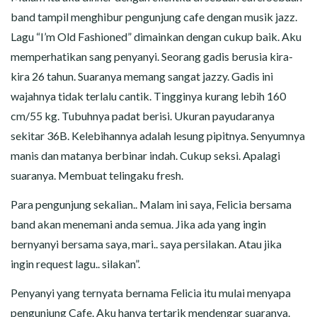
CERITA MALAM
band tampil menghibur pengunjung cafe dengan musik jazz.
Lagu “I’m Old Fashioned” dimainkan dengan cukup baik. Aku
CERITA NAKAL
memperhatikan sang penyanyi. Seorang gadis berusia kira-
CERITA SEMPROT
kira 26 tahun. Suaranya memang sangat jazzy. Gadis ini
wajahnya tidak terlalu cantik. Tingginya kurang lebih 160
CERITA SPERMA
cm/55 kg. Tubuhnya padat berisi. Ukuran payudaranya
sekitar 36B. Kelebihannya adalah lesung pipitnya. Senyumnya
CERITA ANAK TIRI
manis dan matanya berbinar indah. Cukup seksi. Apalagi
suaranya. Membuat telingaku fresh.
CERITA HOT MAMA
Para pengunjung sekalian.. Malam ini saya, Felicia bersama
CERITA TANTE SEXY
band akan menemani anda semua. Jika ada yang ingin
bernyanyi bersama saya, mari.. saya persilakan. Atau jika
CERITA ISTRI SELINGKUH
ingin request lagu.. silakan”.
CARA NGIKLAN DI CERITAGILA.COM?
Penyanyi yang ternyata bernama Felicia itu mulai menyapa
pengunjung Cafe. Aku hanya tertarik mendengar suaranya.