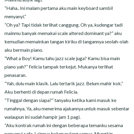
“Haha.. Ini malam pertama aku main keyboard sambil
menyanyi.”
“Oh ya? Tapi tidak terlihat canggung. Oh ya, kudengar tadi
mainmu banyak memakai scale altered dominant ya?” aku
kemudian memainkan tangan kiriku di tangannya seolah-olah
aku bermain piano.
“What a Boy! Kamu tahu jazz scale juga? Kamu bisa main
piano yah?” Felicia tampak terkejut. Mukanya terlihat
penasaran.
“Yah, dulu main klasik. Lalu tertarik jazz. Belum mahir kok.”
Aku berhenti di depan rumah Felicia.
“Tinggal dengan siapa?” tanyaku ketika kami masuk ke
rumahnya. Ya, aku menerima ajakannya untuk masuk sebentar
walaupun ini sudah hampir jam 1 pagi.
“Aku kontrak rumah ini dengan beberapa temanku sesama
penyanyi cafe. Lainnya belum pulang semua. Mungkin