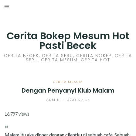
Skip
to
HOME
content
CERITA GILA
Cerita Bokep Mesum Hot
Pasti Becek
CERITA MESUM
CERITA BECEK, CERITA SERU, CERITA BOKEP, CERITA
SERU, CERITA MESUM, CERITA HOT
CERITA SEX HOT
CERITA BOKEP
CERITA MESUM
Dengan Penyanyi Klub Malam
CERITA SKANDAL
ADMIN
/
2026-07-17
CERITA LENDIR
16,797 views
CERITA BASAH
in
Malam itu aku dinner dengan clientku di sebuah cafe. Sebuah