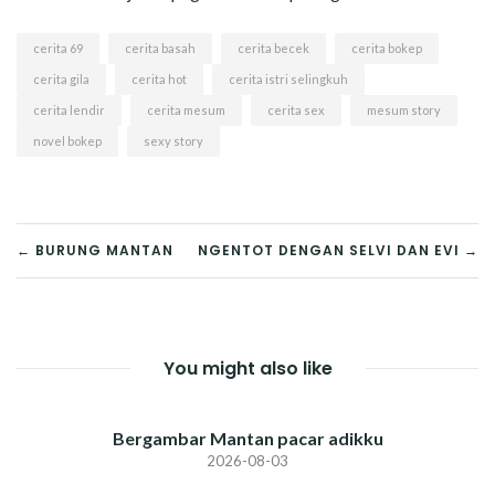
cerita 69
cerita basah
cerita becek
cerita bokep
cerita gila
cerita hot
cerita istri selingkuh
cerita lendir
cerita mesum
cerita sex
mesum story
novel bokep
sexy story
POST
← BURUNG MANTAN
NGENTOT DENGAN SELVI DAN EVI →
NAVIGATION
You might also like
Bergambar Mantan pacar adikku
2026-08-03