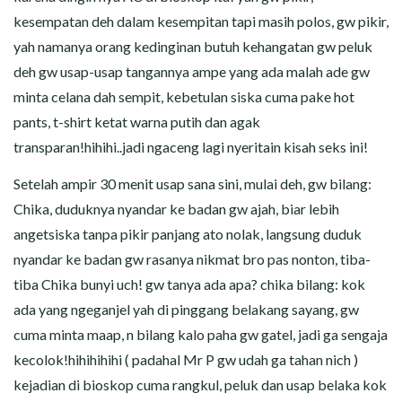
kesempatan deh dalam kesempitan tapi masih polos, gw pikir,
yah namanya orang kedinginan butuh kehangatan gw peluk
deh gw usap-usap tangannya ampe yang ada malah ade gw
minta celana dah sempit, kebetulan siska cuma pake hot
pants, t-shirt ketat warna putih dan agak
transparan!hihihi..jadi ngaceng lagi nyeritain kisah seks ini!
Setelah ampir 30 menit usap sana sini, mulai deh, gw bilang:
Chika, duduknya nyandar ke badan gw ajah, biar lebih
angetsiska tanpa pikir panjang ato nolak, langsung duduk
nyandar ke badan gw rasanya nikmat bro pas nonton, tiba-
tiba Chika bunyi uch! gw tanya ada apa? chika bilang: kok
ada yang ngeganjel yah di pinggang belakang sayang, gw
cuma minta maap, n bilang kalo paha gw gatel, jadi ga sengaja
kecolok!hihihihihi ( padahal Mr P gw udah ga tahan nich )
kejadian di bioskop cuma rangkul, peluk dan usap belaka kok