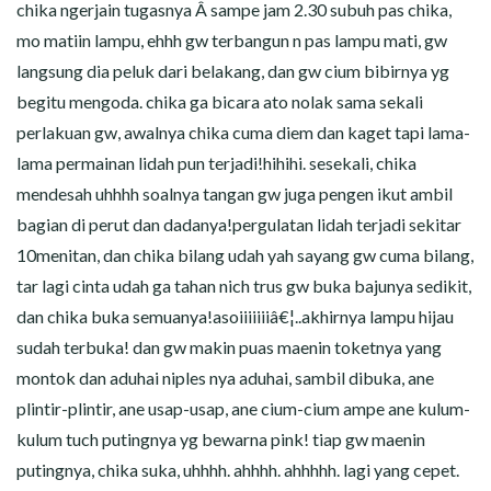
chika ngerjain tugasnya Â sampe jam 2.30 subuh pas chika,
mo matiin lampu, ehhh gw terbangun n pas lampu mati, gw
langsung dia peluk dari belakang, dan gw cium bibirnya yg
begitu mengoda. chika ga bicara ato nolak sama sekali
perlakuan gw, awalnya chika cuma diem dan kaget tapi lama-
lama permainan lidah pun terjadi!hihihi. sesekali, chika
mendesah uhhhh soalnya tangan gw juga pengen ikut ambil
bagian di perut dan dadanya!pergulatan lidah terjadi sekitar
10menitan, dan chika bilang udah yah sayang gw cuma bilang,
tar lagi cinta udah ga tahan nich trus gw buka bajunya sedikit,
dan chika buka semuanya!asoiiiiiiiâ€¦..akhirnya lampu hijau
sudah terbuka! dan gw makin puas maenin toketnya yang
montok dan aduhai niples nya aduhai, sambil dibuka, ane
plintir-plintir, ane usap-usap, ane cium-cium ampe ane kulum-
kulum tuch putingnya yg bewarna pink! tiap gw maenin
putingnya, chika suka, uhhhh. ahhhh. ahhhhh. lagi yang cepet.