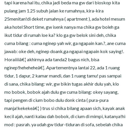
tapi karena hal itu, chika jadi beda ma gw dari bioskop kita
pulang jam 1.25 subuh jalan ke rumahnya, kira-kira
25menitan!di deket rumahnya ( apartment ), ada hotel mesum
aka hotel Short time, gw isenk nanya ma chika gw boleh ga
ikut tidur di rumah loe ka? klo ga gw belok sini deh, chika
cuma bilang : cuma nginep yah wir, ga ngapain kan.?, ane cuma
jawab: oke deh, nginep doank,ga ngapai ngapain kok saying!.
Horaiiiiâ€¦ akhirnya ada tanda2 bagus nich, bisa
nginep!heheheheâ€¦. Apartementnya lantai 22, ada 1 ruang
tidur, 1 dapur, 2 kamar mandi, dan 1 ruang tamu! pas sampai
di sana, chika bilang: wir, gw bikin tugas akhir dulu yah, klo
mo bobok, bobok ajah dulu gw cuma bilang: okey sayang,
tapi pengen di cium bobo dulu donk cinta ( pura-pura
manja!kekekeâ€¦ ) trus si chika bilang apaan sich, kayak anak
kecil ajah, nanti kalau dah bobok, di cium di mimpi, katanya!hi
mod : pasrah. ya udah gw tidur-tiduran di sofa, sebelah chika