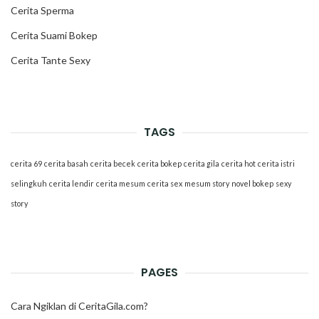
Cerita Sperma
Cerita Suami Bokep
Cerita Tante Sexy
TAGS
cerita 69
cerita basah
cerita becek
cerita bokep
cerita gila
cerita hot
cerita istri
selingkuh
cerita lendir
cerita mesum
cerita sex
mesum story
novel bokep
sexy
story
PAGES
Cara Ngiklan di CeritaGila.com?