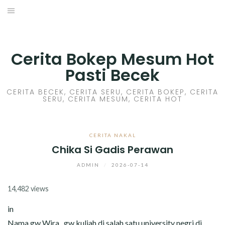
Skip
to
HOME
content
CERITA GILA
Cerita Bokep Mesum Hot
Pasti Becek
CERITA MESUM
CERITA BECEK, CERITA SERU, CERITA BOKEP, CERITA
SERU, CERITA MESUM, CERITA HOT
CERITA SEX HOT
CERITA BOKEP
CERITA NAKAL
Chika Si Gadis Perawan
CERITA SKANDAL
ADMIN
/
2026-07-14
CERITA LENDIR
14,482 views
CERITA BASAH
in
Nama gw Wira , gw kuliah di salah satu university negri di