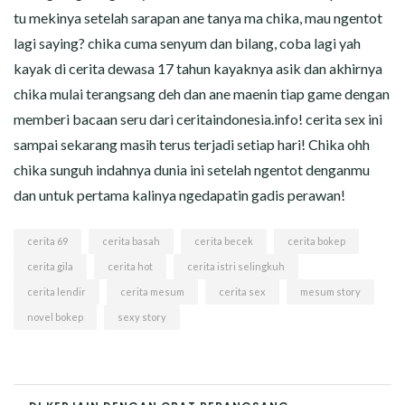
tu mekinya setelah sarapan ane tanya ma chika, mau ngentot
lagi saying? chika cuma senyum dan bilang, coba lagi yah
kayak di cerita dewasa 17 tahun kayaknya asik dan akhirnya
chika mulai terangsang deh dan ane maenin tiap game dengan
memberi bacaan seru dari ceritaindonesia.info! cerita sex ini
sampai sekarang masih terus terjadi setiap hari! Chika ohh
chika sunguh indahnya dunia ini setelah ngentot denganmu
dan untuk pertama kalinya ngedapatin gadis perawan!
cerita 69
cerita basah
cerita becek
cerita bokep
cerita gila
cerita hot
cerita istri selingkuh
cerita lendir
cerita mesum
cerita sex
mesum story
novel bokep
sexy story