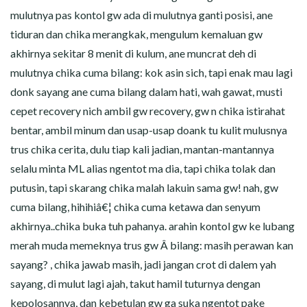
mulutnya pas kontol gw ada di mulutnya ganti posisi, ane
tiduran dan chika merangkak, mengulum kemaluan gw
akhirnya sekitar 8 menit di kulum, ane muncrat deh di
mulutnya chika cuma bilang: kok asin sich, tapi enak mau lagi
donk sayang ane cuma bilang dalam hati, wah gawat, musti
cepet recovery nich ambil gw recovery, gw n chika istirahat
bentar, ambil minum dan usap-usap doank tu kulit mulusnya
trus chika cerita, dulu tiap kali jadian, mantan-mantannya
selalu minta ML alias ngentot ma dia, tapi chika tolak dan
putusin, tapi skarang chika malah lakuin sama gw! nah, gw
cuma bilang, hihihiâ€¦ chika cuma ketawa dan senyum
akhirnya..chika buka tuh pahanya. arahin kontol gw ke lubang
merah muda memeknya trus gw Â bilang: masih perawan kan
sayang? , chika jawab masih, jadi jangan crot di dalem yah
sayang, di mulut lagi ajah, takut hamil tuturnya dengan
kepolosannya, dan kebetulan gw ga suka ngentot pake