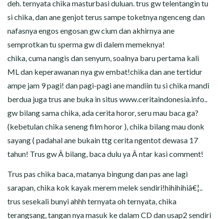
deh. ternyata chika masturbasi duluan. trus gw telentangin tu
si chika, dan ane genjot terus sampe toketnya ngenceng dan
nafasnya engos engosan gw cium dan akhirnya ane
semprotkan tu sperma gw di dalem memeknya!
chika, cuma nangis dan senyum, soalnya baru pertama kali
ML dan keperawanan nya gw embat!chika dan ane tertidur
ampe jam 9 pagi! dan pagi-pagi ane mandiin tu si chika mandi
berdua juga trus ane buka in situs www.ceritaindonesia.info..
gw bilang sama chika, ada cerita horor, seru mau baca ga?
(kebetulan chika seneng film horor ), chika bilang mau donk
sayang ( padahal ane bukain ttg cerita ngentot dewasa 17
tahun! Trus gw Â bilang, baca dulu ya Â ntar kasi comment!
Trus pas chika baca, matanya bingung dan pas ane lagi
sarapan, chika kok kayak merem melek sendiri!hihihihiâ€¦..
trus sesekali bunyi ahhh ternyata oh ternyata, chika
terangsang, tangan nya masuk ke dalam CD dan usap2 sendiri