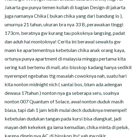
CERITA MALAM
Jakarta gw punya temen kuliah di bagian Design di jakarta
juga namanya Chika ( bukan chika yang dari bandung lo ),
CERITA NAKAL
umurnya 21 tahun, ukuran bra nya 33 B, perawakan tinggi
CERITA SEMPROT
173cm, beratnya gw kurang tau pokoknya langsing, padat
dan aduh hai montoknya! Cerita ini berawal sewaktu gw
CERITA SPERMA
maen ke apartementnya kebetulan chika anak orang kaya,
ortunya punya apartment di malaysia minggu pertama kita
CERITA ANAK TIRI
sering kali bertemu di mall, ato bioskop kadang hanya sedikit
nyerempet ngebahas ttg masalah cowoknya nah, suatu hari
CERITA HOT MAMA
kita nonton midnight nich ( santai bos, blum ada adengan
dewasa 17tahun ) nonton nya ga seberapa seru, soalnya
CERITA TANTE SEXY
nonton 007 Quantum of Solace, awal nonton duduk masih
biasa, tapi dah 1 jam lebih mulai dech duduknya menempel!
CERITA ISTRI SELINGKUH
kebetulan dudukan tangan pada kursi bisa diangkat, jadi
CARA NGIKLAN DI CERITAGILA.COM?
mayan deh kekekek ga lama kemudian, chika minta di peluk,
karena dingin nya AC di bioskop itu! yah gw pikir,