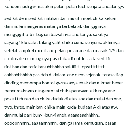
kondom jadi gw masukin pelan-pelan tuch senjata andalan gw
sedikit demi sedikit rintihan dari mulut imoet chika keluar,
dan mulai mengeras matanya terbelalak dan giginya
menggigit bibir bagian bawahnya, ane tanya: sakit ya
sayang? klo sakit bilang yah!, chika cuma senyum.. akhirnya
setelah ampir 4 menit ane pelan-pelan ane dah masuk 1/5 dan
coblos deh dinding nya pas chika di coblos, ada sedikit
rintihan dan teriakan uhhhhhhh sakiiiiit.. opsttttttttt..
ahhhhhhhhhhh pas dah di dalam, ane diem sejenak, terasa tiap
dinding memompa kontol gw rasanya enak dan nikmat bener
bener maknyus ni ngentot si chika perawan, akhirnya ane
posisi tiduran dan chika duduk di atas ane dan mulai deh one,
two, three. mainkan. chika main kuda-kudaan Â di atas gw,
dan mulai dari bunyi-bunyi aneh. aaaaaaaahhhhh..
ooooohhhhh.. aaaaahhhhhh.. dan ga lama kemudian, basah