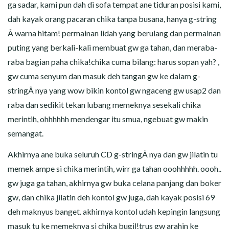
ga sadar, kami pun dah di sofa tempat ane tiduran posisi kami,
dah kayak orang pacaran chika tanpa busana, hanya g-string
Â warna hitam! permainan lidah yang berulang dan permainan
puting yang berkali-kali membuat gw ga tahan, dan meraba-
raba bagian paha chika!chika cuma bilang: harus sopan yah? ,
gw cuma senyum dan masuk deh tangan gw ke dalam g-
stringÂ nya yang wow bikin kontol gw ngaceng gw usap2 dan
raba dan sedikit tekan lubang memeknya sesekali chika
merintih, ohhhhhh mendengar itu smua, ngebuat gw makin
semangat.
Akhirnya ane buka seluruh CD g-stringÂ nya dan gw jilatin tu
memek ampe si chika merintih, wirr ga tahan ooohhhhh. oooh..
gw juga ga tahan, akhirnya gw buka celana panjang dan boker
gw, dan chika jilatin deh kontol gw juga, dah kayak posisi 69
deh maknyus banget. akhirnya kontol udah kepingin langsung
masuk tu ke memeknya si chika bugil!trus gw arahin ke