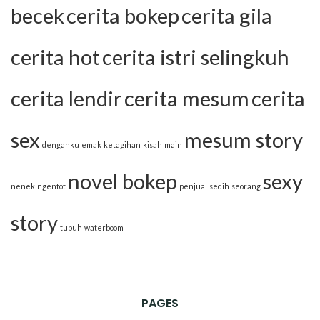
becek
cerita bokep
cerita gila
cerita hot
cerita istri selingkuh
cerita lendir
cerita mesum
cerita
sex
mesum story
denganku
emak
ketagihan
kisah
main
novel bokep
sexy
nenek
ngentot
penjual
sedih
seorang
story
tubuh
waterboom
PAGES