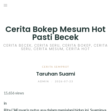
Skip
to
HOME
content
CERITA GILA
Cerita Bokep Mesum Hot
Pasti Becek
CERITA MESUM
CERITA BECEK, CERITA SERU, CERITA BOKEP, CERITA
SERU, CERITA MESUM, CERITA HOT
CERITA SEX HOT
CERITA BOKEP
CERITA SEMPROT
Taruhan Suami
CERITA SKANDAL
ADMIN
/
2026-07-23
CERITA LENDIR
15,656 views
CERITA BASAH
in
Rita (34) nyaris putus asa dalam menjalani hidup ini. Suaminya,