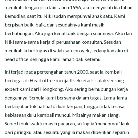
CERITA MALAM
menikah dengan pria lain tahun 1996, aku menyusul dua tahun
kemudian, saat itu Niki sudah mempunyai anak satu. Kami
CERITA NAKAL
berpisah baik-baik, dan sesudahnya kami masih
CERITA SEMPROT
berhubungan. Aku juga kenal baik dengan suaminya. Aku dan
Niki sama-sama kerja di perusahaan konsultan. Sesudah
CERITA SPERMA
menikah ia bertugas di salah satu proyek, sedangkan aku di
head office, sehingga kami lama tidak ketemu.
CERITA ANAK TIRI
Ini terjadi pada pertengahan tahun 2000, saat ia kembali
CERITA HOT MAMA
bertugas di Head office menjadi sekretaris salah seorang
expert kami dari Hongkong. Aku sering berhubungan kerja
CERITA TANTE SEXY
dengannya. Semula kami bersama dalam tugas. Lama-lama
berlanjut untuk hal-hal di luar kerjaan, hingga tidak terasa
CERITA ISTRI SELINGKUH
kebiasaan dulu kembali muncul. Misalnya makan siang.
Seperti dulu waktu masih pacaran, sering ia ‘mencomot’ lauk
CARA NGIKLAN DI CERITAGILA.COM?
dari piringku, atau sesuatu yang ia makan diberikan separuh