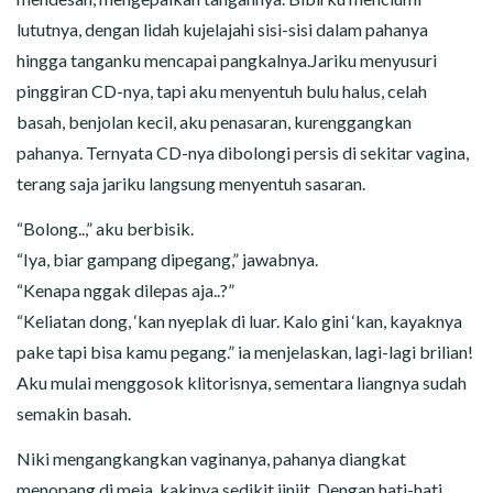
lututnya, dengan lidah kujelajahi sisi-sisi dalam pahanya
hingga tanganku mencapai pangkalnya.Jariku menyusuri
pinggiran CD-nya, tapi aku menyentuh bulu halus, celah
basah, benjolan kecil, aku penasaran, kurenggangkan
pahanya. Ternyata CD-nya dibolongi persis di sekitar vagina,
terang saja jariku langsung menyentuh sasaran.
“Bolong..,” aku berbisik.
“Iya, biar gampang dipegang,” jawabnya.
“Kenapa nggak dilepas aja..?”
“Keliatan dong, ‘kan nyeplak di luar. Kalo gini ‘kan, kayaknya
pake tapi bisa kamu pegang.” ia menjelaskan, lagi-lagi brilian!
Aku mulai menggosok klitorisnya, sementara liangnya sudah
semakin basah.
Niki mengangkangkan vaginanya, pahanya diangkat
menopang di meja, kakinya sedikit jinjit. Dengan hati-hati