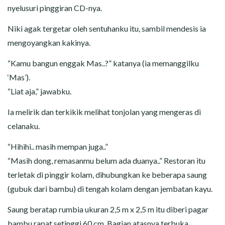
nyelusuri pinggiran CD-nya.
Niki agak tergetar oleh sentuhanku itu, sambil mendesis ia
mengoyangkan kakinya.
“Kamu bangun enggak Mas..?” katanya (ia memanggilku
‘Mas’).
“Liat aja,” jawabku.
Ia melirik dan terkikik melihat tonjolan yang mengeras di
celanaku.
“Hihihi.. masih mempan juga..”
“Masih dong, remasanmu belum ada duanya..” Restoran itu
terletak di pinggir kolam, dihubungkan ke beberapa saung
(gubuk dari bambu) di tengah kolam dengan jembatan kayu.
Saung beratap rumbia ukuran 2,5 m x 2,5 m itu diberi pagar
bambu rapat setinggi 60 cm. Bagian atasnya terbuka