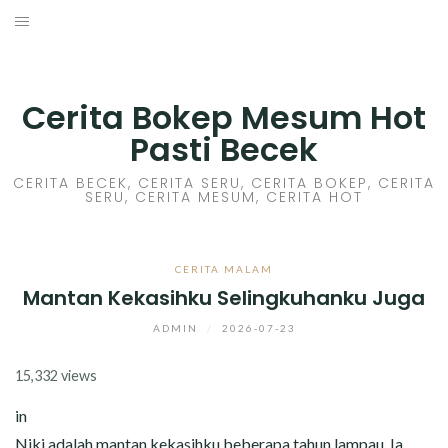
Skip
to
HOME
content
CERITA GILA
Cerita Bokep Mesum Hot
Pasti Becek
CERITA MESUM
CERITA BECEK, CERITA SERU, CERITA BOKEP, CERITA
SERU, CERITA MESUM, CERITA HOT
CERITA SEX HOT
CERITA BOKEP
CERITA MALAM
Mantan Kekasihku Selingkuhanku Juga
CERITA SKANDAL
ADMIN
/
2026-07-23
CERITA LENDIR
15,332 views
CERITA BASAH
in
Niki adalah mantan kekasihku beberapa tahun lampau. Ia