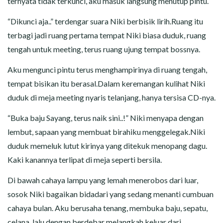
ternyata tidak terkunci, aku masuk langsung menutup pintu.
“Dikunci aja..” terdengar suara Niki berbisik lirih.Ruang itu
terbagi jadi ruang pertama tempat Niki biasa duduk, ruang
tengah untuk meeting, terus ruang ujung tempat bossnya.
Aku mengunci pintu terus menghampirinya di ruang tengah,
tempat bisikan itu berasal.Dalam keremangan kulihat Niki
duduk di meja meeting nyaris telanjang, hanya tersisa CD-nya.
“Buka baju Sayang, terus naik sini..!” Niki menyapa dengan
lembut, sapaan yang membuat birahiku menggelegak.Niki
duduk memeluk lutut kirinya yang ditekuk menopang dagu.
Kaki kanannya terlipat di meja seperti bersila.
Di bawah cahaya lampu yang lemah menerobos dari luar,
sosok Niki bagaikan bidadari yang sedang menanti cumbuan
cahaya bulan. Aku berusaha tenang, membuka baju, sepatu,
celana, lalu dengan berdebar melangkah keluar dari