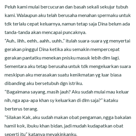
Peluh kami mulai bercucuran dan basah sekali sekujur tubuh
kami. Walaupun aku telah berusaha menahan spermaku untuk
tdk terlalu cepat keluarnya, namun tetap saja Dina belum ada
tanda-tanda akan mencapai puncaknya.
“Auh.. iihh.. eehh.. aahh.. uuhh..” itulah suara-suara yg menyertai
gerakan pinggul Dina ketika aku semakin mempercepat
gerakan pantatku menekan pnisku masuk lebih dlm lagi.
Sementara aku tetap berusaha untuk tdk mengeluarkan suara
meskipun aku merasakan suatu kenikmatan yg luar biasa
dibanding aku bersetubuh dgn istriku.
“Bagaimana sayang, masih jauh? Aku sudah mulai mau keluar
nih, nga apa-apa khan sy keluarkan di dlm saja?” kataku
berterus terang.
“Silakan Kak, aku sudah makan obat pengaman, ngga bakalan
hamil kok, ibuku khan bidan, jadi mudah kudapatkan obat
seperti itu” katanya meyakinkanku.