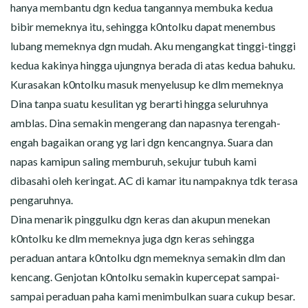
hanya membantu dgn kedua tangannya membuka kedua
bibir memeknya itu, sehingga k0ntolku dapat menembus
lubang memeknya dgn mudah. Aku mengangkat tinggi-tinggi
kedua kakinya hingga ujungnya berada di atas kedua bahuku.
Kurasakan k0ntolku masuk menyelusup ke dlm memeknya
Dina tanpa suatu kesulitan yg berarti hingga seluruhnya
amblas. Dina semakin mengerang dan napasnya terengah-
engah bagaikan orang yg lari dgn kencangnya. Suara dan
napas kamipun saling memburuh, sekujur tubuh kami
dibasahi oleh keringat. AC di kamar itu nampaknya tdk terasa
pengaruhnya.
Dina menarik pinggulku dgn keras dan akupun menekan
k0ntolku ke dlm memeknya juga dgn keras sehingga
peraduan antara k0ntolku dgn memeknya semakin dlm dan
kencang. Genjotan k0ntolku semakin kupercepat sampai-
sampai peraduan paha kami menimbulkan suara cukup besar.