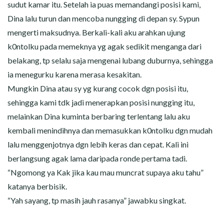
sudut kamar itu. Setelah ia puas memandangi posisi kami,
Dina lalu turun dan mencoba nungging di depan sy. Sypun
mengerti maksudnya. Berkali-kali aku arahkan ujung
k0ntolku pada memeknya yg agak sedikit menganga dari
belakang, tp selalu saja mengenai lubang duburnya, sehingga
ia menegurku karena merasa kesakitan.
Mungkin Dina atau sy yg kurang cocok dgn posisi itu,
sehingga kami tdk jadi menerapkan posisi nungging itu,
melainkan Dina kuminta berbaring terlentang lalu aku
kembali menindihnya dan memasukkan k0ntolku dgn mudah
lalu menggenjotnya dgn lebih keras dan cepat. Kali ini
berlangsung agak lama daripada ronde pertama tadi.
“Ngomong ya Kak jika kau mau muncrat supaya aku tahu”
katanya berbisik.
“Yah sayang, tp masih jauh rasanya” jawabku singkat.