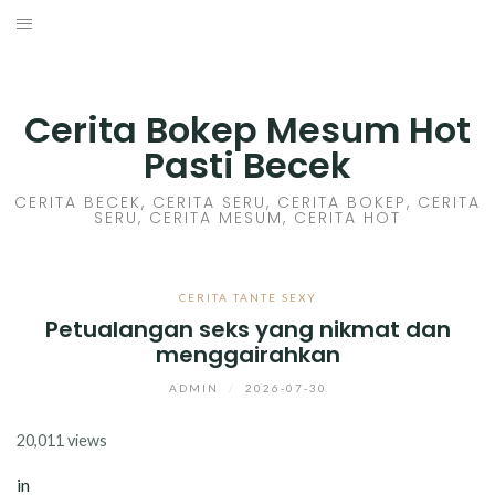
Skip
to
HOME
content
CERITA GILA
Cerita Bokep Mesum Hot
Pasti Becek
CERITA MESUM
CERITA BECEK, CERITA SERU, CERITA BOKEP, CERITA
SERU, CERITA MESUM, CERITA HOT
CERITA SEX HOT
CERITA BOKEP
CERITA TANTE SEXY
Petualangan seks yang nikmat dan
CERITA SKANDAL
menggairahkan
CERITA LENDIR
ADMIN
/
2026-07-30
20,011 views
CERITA BASAH
in