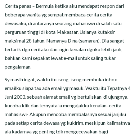
CERITA MALAM
Cerita panas – Bermula ketika aku mendapat respon dari
beberapa wanita yg sempat membaca cerita cerita
CERITA NAKAL
dewasaku, di antaranya seorang mahasiswi di salah satu
perguruan tinggi di kota Makassar. Usianya kutaksir
CERITA SEMPROT
maksimal 28 tahun. Namanya Dina (samaran). Dia sangat
CERITA SPERMA
tertarik dgn ceritaku dan ingin kenalan dgnku lebih jauh,
bahkan kami sepakat lewat e-mail untuk saling tukar
CERITA ANAK TIRI
pengalaman.
Sy masih ingat, waktu itu iseng-iseng membuka inbox
CERITA HOT MAMA
emailku siapa tau ada email yg masuk. Waktu itu Tepatnya 4
CERITA TANTE SEXY
Juni 2003, sebuah alamat email yg bertuliskan di ujungnya,
kucoba klik dan ternyata ia mengajakku kenalan.-cerita
CERITA ISTRI SELINGKUH
mahasiswi- Akupun mencoba membalasnya sesuai janjiku
pada setiap cerita dewasa yg kukirim, meskipun kalimatnya
CARA NGIKLAN DI CERITAGILA.COM?
ala kadarnya yg penting tdk mengecewakan bagi