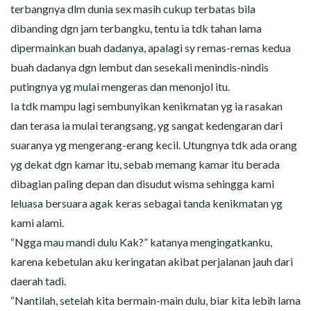
terbangnya dlm dunia sex masih cukup terbatas bila
dibanding dgn jam terbangku, tentu ia tdk tahan lama
dipermainkan buah dadanya, apalagi sy remas-remas kedua
buah dadanya dgn lembut dan sesekali menindis-nindis
putingnya yg mulai mengeras dan menonjol itu.
Ia tdk mampu lagi sembunyikan kenikmatan yg ia rasakan
dan terasa ia mulai terangsang, yg sangat kedengaran dari
suaranya yg mengerang-erang kecil. Utungnya tdk ada orang
yg dekat dgn kamar itu, sebab memang kamar itu berada
dibagian paling depan dan disudut wisma sehingga kami
leluasa bersuara agak keras sebagai tanda kenikmatan yg
kami alami.
“Ngga mau mandi dulu Kak?” katanya mengingatkanku,
karena kebetulan aku keringatan akibat perjalanan jauh dari
daerah tadi.
“Nantilah, setelah kita bermain-main dulu, biar kita lebih lama