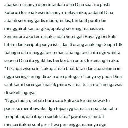
apapaun rasanya diperintahkan oleh Dina saat itu pasti
kuturuti karena keseriusannya melayaniku, padahal Dina
adalah seorang gadis muda, mulus, berkulit putih dan
menggairahkan bagiku, apalagi seorang mahasiswi.
Sementara aku termasuk sudah Setengah Baya yg berkulit
hitam dan keriput, punya istri dan 3 orang anak lagi. Siapa tdk
bahagia dan mangga berteman, apalagi bercinta dgn wanita
seperti Dina itu yg ikhlas berkorban untuk kesenangan aku.
“Tik, apa wisma ini cukup aman buat kita? dan apa selama ini
ngga sering-sering dirazia oleh petugas?” tanya sy pada Dina
saat kami barengan masuk pintu wisma itu sambil mengawasi
di sekelilingnya.
“Ngga taulah, sebab baru satu kali aku ke sini sewaktu
pacarku membawaku dgn tujuan yg sama sampai aku tahu
tempat ini, dan itupun sudah lama” jawabnya sambil
menceritakan soal peristiwa persenggamaannya dgn