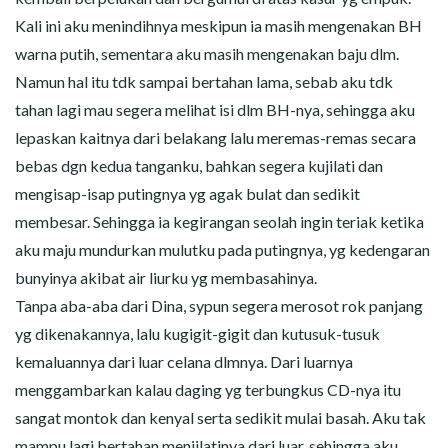
Kali ini aku menindihnya meskipun ia masih mengenakan BH
warna putih, sementara aku masih mengenakan baju dlm.
Namun hal itu tdk sampai bertahan lama, sebab aku tdk
tahan lagi mau segera melihat isi dlm BH-nya, sehingga aku
lepaskan kaitnya dari belakang lalu meremas-remas secara
bebas dgn kedua tanganku, bahkan segera kujilati dan
mengisap-isap putingnya yg agak bulat dan sedikit
membesar. Sehingga ia kegirangan seolah ingin teriak ketika
aku maju mundurkan mulutku pada putingnya, yg kedengaran
bunyinya akibat air liurku yg membasahinya.
Tanpa aba-aba dari Dina, sypun segera merosot rok panjang
yg dikenakannya, lalu kugigit-gigit dan kutusuk-tusuk
kemaluannya dari luar celana dlmnya. Dari luarnya
menggambarkan kalau daging yg terbungkus CD-nya itu
sangat montok dan kenyal serta sedikit mulai basah. Aku tak
mampu lagi bertahan menjilatinya dari luar, sehingga aku