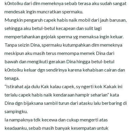
k0ntolku dari dlm memeknya sebab terasa aku sudah sangat
mendesak ingin muncratkan spermaku.
Mungkin pengaruh capek habis naik mobil dari jauh barusan,
sehingga aku betul-betul kecapean dan sulit lagi
mempertahankan gejolak sperma yg memaksa ingin keluar.
Tanpa seizin Dina, spermaku kutumpahkan dlm memeknya
meskipun aku masih terus memompa memek Dina dari
bawah dan mengikuti gerakan Dina hingga betul-betul
k0ntolku keluar dgn sendirinya karena kehabisan cairan dan
tenaga.
“Istirahat aja dulu Kak kalau capek, sy ngerti kok Kakak ini
terlalu capek habis naik kendaraan hampir seharian” kata
Dina dgn bijaksana sambil turun dari atasku lalu berbaring di
sampingku.
Ia nampaknya tdk kecewa dan cukup mengerti atas
keadaanku, sebab masih banyak kesempatan untuk