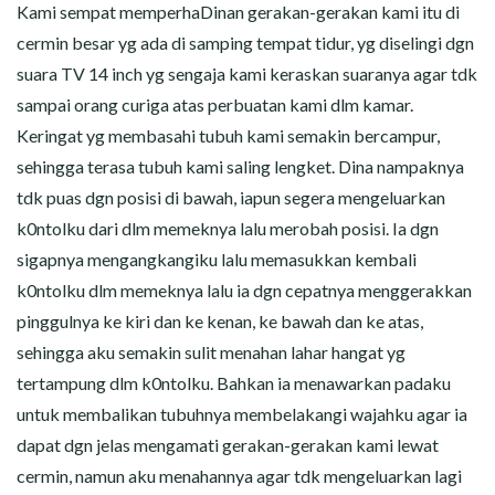
Kami sempat memperhaDinan gerakan-gerakan kami itu di
cermin besar yg ada di samping tempat tidur, yg diselingi dgn
suara TV 14 inch yg sengaja kami keraskan suaranya agar tdk
sampai orang curiga atas perbuatan kami dlm kamar.
Keringat yg membasahi tubuh kami semakin bercampur,
sehingga terasa tubuh kami saling lengket. Dina nampaknya
tdk puas dgn posisi di bawah, iapun segera mengeluarkan
k0ntolku dari dlm memeknya lalu merobah posisi. Ia dgn
sigapnya mengangkangiku lalu memasukkan kembali
k0ntolku dlm memeknya lalu ia dgn cepatnya menggerakkan
pinggulnya ke kiri dan ke kenan, ke bawah dan ke atas,
sehingga aku semakin sulit menahan lahar hangat yg
tertampung dlm k0ntolku. Bahkan ia menawarkan padaku
untuk membalikan tubuhnya membelakangi wajahku agar ia
dapat dgn jelas mengamati gerakan-gerakan kami lewat
cermin, namun aku menahannya agar tdk mengeluarkan lagi