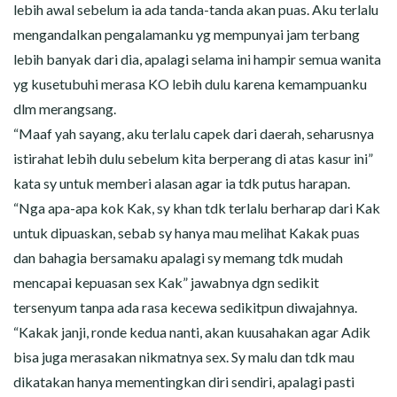
lebih awal sebelum ia ada tanda-tanda akan puas. Aku terlalu
mengandalkan pengalamanku yg mempunyai jam terbang
lebih banyak dari dia, apalagi selama ini hampir semua wanita
yg kusetubuhi merasa KO lebih dulu karena kemampuanku
dlm merangsang.
“Maaf yah sayang, aku terlalu capek dari daerah, seharusnya
istirahat lebih dulu sebelum kita berperang di atas kasur ini”
kata sy untuk memberi alasan agar ia tdk putus harapan.
“Nga apa-apa kok Kak, sy khan tdk terlalu berharap dari Kak
untuk dipuaskan, sebab sy hanya mau melihat Kakak puas
dan bahagia bersamaku apalagi sy memang tdk mudah
mencapai kepuasan sex Kak” jawabnya dgn sedikit
tersenyum tanpa ada rasa kecewa sedikitpun diwajahnya.
“Kakak janji, ronde kedua nanti, akan kuusahakan agar Adik
bisa juga merasakan nikmatnya sex. Sy malu dan tdk mau
dikatakan hanya mementingkan diri sendiri, apalagi pasti