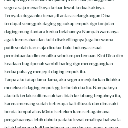
segera saja menariknya keluar lewat kedua kakinya.
Ternyata dugaanku benar, di antara selangkangan Dina
terdapat seonggok daging yg cukup empuk dgn tonjolan
daging mungil antara kedua belahannya Nampah warnanya
agak kemerahan dan kulit disekelilingnya juga berwarna
putih seolah baru saja dicukur bulu-bulunya sesuai
permintaanku dlm emailku sebelum pertemuan. Kini Dina dlm
keadaan bugil penuh sambil baring dgn merenggangkan
kedua paha yg menjepit daging empuk itu.
Tanpa aku tatap lama-lama, aku segera menjulurkan lidahku
menelusuri daging empuk yg terbelah dua itu. Nampaknya
aku tdk terlalu sulit masukkan lidah ke lubang tengahnya itu,
karena memang sudah beberapa kali ditusuk dan dimasuki
benda tumpul alias k0ntol sebelum kami sebagaimana
pengakuannya lebih dahulu padaku lewat emailnya bahwa ia
telah beberapa kali berhubungan sex dgn pacarnya, namun