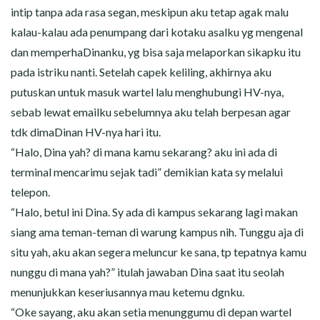
intip tanpa ada rasa segan, meskipun aku tetap agak malu
kalau-kalau ada penumpang dari kotaku asalku yg mengenal
dan memperhaDinanku, yg bisa saja melaporkan sikapku itu
pada istriku nanti. Setelah capek keliling, akhirnya aku
putuskan untuk masuk wartel lalu menghubungi HV-nya,
sebab lewat emailku sebelumnya aku telah berpesan agar
tdk dimaDinan HV-nya hari itu.
“Halo, Dina yah? di mana kamu sekarang? aku ini ada di
terminal mencarimu sejak tadi” demikian kata sy melalui
telepon.
“Halo, betul ini Dina. Sy ada di kampus sekarang lagi makan
siang ama teman-teman di warung kampus nih. Tunggu aja di
situ yah, aku akan segera meluncur ke sana, tp tepatnya kamu
nunggu di mana yah?” itulah jawaban Dina saat itu seolah
menunjukkan keseriusannya mau ketemu dgnku.
“Oke sayang, aku akan setia menunggumu di depan wartel