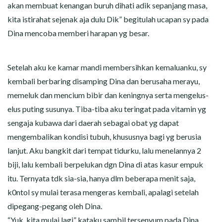
akan membuat kenangan buruh dihati adik sepanjang masa,
kita istirahat sejenak aja dulu Dik” begitulah ucapan sy pada
Dina mencoba memberi harapan yg besar.
Setelah aku ke kamar mandi membersihkan kemaluanku, sy
kembali berbaring disamping Dina dan berusaha merayu,
memeluk dan mencium bibir dan keningnya serta mengelus-
elus puting susunya. Tiba-tiba aku teringat pada vitamin yg
sengaja kubawa dari daerah sebagai obat yg dapat
mengembalikan kondisi tubuh, khususnya bagi yg berusia
lanjut. Aku bangkit dari tempat tidurku, lalu menelannya 2
biji, lalu kembali berpelukan dgn Dina di atas kasur empuk
itu. Ternyata tdk sia-sia, hanya dlm beberapa menit saja,
k0ntol sy mulai terasa mengeras kembali, apalagi setelah
dipegang-pegang oleh Dina.
“Yuk, kita mulai lagi” kataku sambil tersenyum pada Dina.