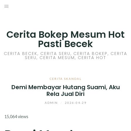
Skip
to
HOME
content
CERITA GILA
Cerita Bokep Mesum Hot
Pasti Becek
CERITA MESUM
CERITA BECEK, CERITA SERU, CERITA BOKEP, CERITA
SERU, CERITA MESUM, CERITA HOT
CERITA SEX HOT
CERITA BOKEP
CERITA SKANDAL
Demi Membayar Hutang Suami, Aku
CERITA SKANDAL
Rela Jual Diri
CERITA LENDIR
ADMIN
/
2026-04-29
15,064 views
CERITA BASAH