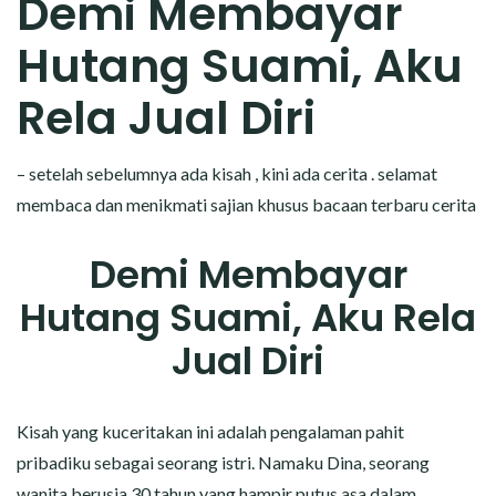
Demi Membayar
CERITA MALAM
Hutang Suami, Aku
CERITA NAKAL
Rela Jual Diri
CERITA SEMPROT
– setelah sebelumnya ada kisah , kini ada cerita . selamat
CERITA SPERMA
membaca dan menikmati sajian khusus bacaan terbaru cerita
CERITA ANAK TIRI
Demi Membayar
CERITA HOT MAMA
Hutang Suami, Aku Rela
CERITA TANTE SEXY
Jual Diri
CERITA ISTRI SELINGKUH
Kisah yang kuceritakan ini adalah pengalaman pahit
CARA NGIKLAN DI CERITAGILA.COM?
pribadiku sebagai seorang istri. Namaku Dina, seorang
wanita berusia 30 tahun yang hampir putus asa dalam