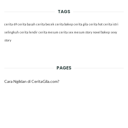
TAGS
cerita 69
cerita basah
cerita becek
cerita bokep
cerita gila
cerita hot
cerita istri
selingkuh
cerita lendir
cerita mesum
cerita sex
mesum story
novel bokep
sexy
story
PAGES
Cara Ngiklan di CeritaGila.com?