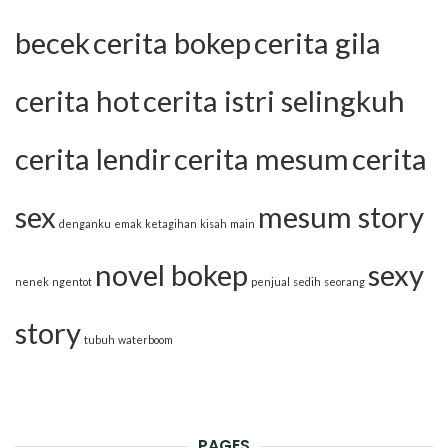
becek
cerita bokep
cerita gila
cerita hot
cerita istri selingkuh
cerita lendir
cerita mesum
cerita
sex
mesum story
denganku
emak
ketagihan
kisah
main
novel bokep
sexy
nenek
ngentot
penjual
sedih
seorang
story
tubuh
waterboom
PAGES