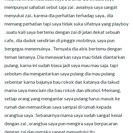
CERITA MALAM
mempunyai sahabat sebut saja zai . awalnya saya sangat
menyukai zai.. karena dia perhatian terhadap saya.. dia
CERITA NAKAL
memang perhatian tapi saya tidak suka sifatnya yang playboy
CERITA SEMPROT
. suatu kali saya bertemu dengan zai di jalan dekat sebuah
cafe.. dia duduk sendirian di pinggir mobilnya, saya pun
CERITA SPERMA
bergegas menemuinya . Ternyata dia abis bertemu dengan
teman lamanya. Dia menawarkan saya mau tidak diantarkan
CERITA ANAK TIRI
pulang, karna ini sudah biasa jadi saya mau mau saja. tapi
sebelum dia mengantarkan saya pulang dia mau pulang
CERITA HOT MAMA
sebentar karna bajunya bau rokok dan katanya dia takud
mama saya mencium dia bau rokok dan alkohol. Memang,
CERITA TANTE SEXY
setiap orang yang mengantar saya pulang harus masuk ke
rumah dan memastikan saya sampai di rumah kepada
CERITA ISTRI SELINGKUH
orangtua saya . Sebanarnya mama saya sudah sangat kenal
CARA NGIKLAN DI CERITAGILA.COM?
dengan zai , orangtua saya pun mengira saya berpacaran
dengan zai dan mereka sangat menyetujui itu.