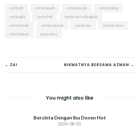
cerita 69
cerita basah
cerita becek
cerita bokep
cerita gila
cerita hot
cerita istri selingkuh
cerita lendir
cerita mesum
cerita sex
mesum story
novel bokep
sexy story
POST
← ZAI
NIKMATNYA BERSAMA AZMAN →
NAVIGATION
You might also like
Bercinta Dengan Ibu Dosen Hot
2026-08-03