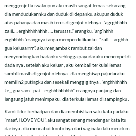
menggenjotku walaupun aku masih sangat lemas. sekarang
dia mendudukannku dan duduk di depanku. akupun duduk
atas pahanya dan masih terus di genjot olehnya . “agrghhhhh
zaiii…. erghhhhhhhhh,…. terussss..” erangku. “arg`hhhh
erghhhhh “erangnya tanpa memperdulikanku . “zaii…. arghhh
gua keluaarrrr”. aku menjambak rambut zai dan
menyondongkan badanku sehingga payudaraku menempel di
dada nya . setelah aku keluar , aku kembali terkulai lemas
sambil masih di genjot olehnya . dia menghisap pajudaraku
memilin2 putingku dan sesekali menggigitnya . “erghhhhhhh
Je,,, gua sam…pai… erghhhhhhhhh”. erangnya panjang dan
langsung jatuh menimpaku . dia terkulai lemas di sampingku .
Kami tidur berhadpan dan dia membisikan satu kata padaku
“maaf, I LOVE YOU”. aku sangat senang mendengar kata itu
darinya . dia mencabut kontolnya dari vaginaku lalu mencium