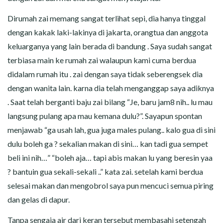
Dirumah zai memang sangat terlihat sepi, dia hanya tinggal
dengan kakak laki-lakinya di jakarta, orangtua dan anggota
keluarganya yang lain berada di bandung . Saya sudah sangat
terbiasa main ke rumah zai walaupun kami cuma berdua
didalam rumah itu . zai dengan saya tidak seberengsek dia
dengan wanita lain. karna dia telah menganggap saya adiknya
. Saat telah berganti baju zai bilang “Je, baru jam8 nih.. lu mau
langsung pulang apa mau kemana dulu?”. Sayapun spontan
menjawab “ga usah lah, gua juga males pulang.. kalo gua di sini
dulu boleh ga ? sekalian makan di sini… kan tadi gua sempet
beli ini nih…” “boleh aja… tapi abis makan lu yang beresin yaa
? bantuin gua sekali-sekali ..” kata zai. setelah kami berdua
selesai makan dan mengobrol saya pun mencuci semua piring
dan gelas di dapur.
Tanpa sengaja air dari keran tersebut membasahi setengah