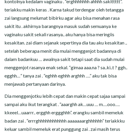
kontolnya kedalam vaginaku . “erghhhhhhh ahhhh sakittttt”.
teriakku makin keras . Karna takud terdengar oleh tetangga
zai langsung melumat bibirku agar aku bisa menahan rasa
sakit itu . akhirnya barangnya masuk sudah semuanya ke
vaginaku sakit sekali rasanya.. aku hanya bisa meringiis
kesakitan. zai diam sejanak sepertinya dia tau aku kesakitan ..
setelah beberapa menit dia mulai menggenjot badannya di
dalam badankuu … awalnya sakit tetapi saat dia sudah mulai
menggenjot rasanya enak sekal. “gimaa aaa.na ? sa..ki..t ? ggh..
egghh…” tanya zai . “eghhh eghhh arghhh ….” aku tak bisa
menjawab pertanyaan darinya.
Dia menggenjotku lebih cepat dan makin cepat sajaa sampai
sampai aku ikut terangkat . “aaarghh ak…uuu … m….ooo….
kkeeel…uaarrr.. ergghh erggghhh”. erangku sambil memeluk
badan zai . “errrghhhhhhhhhhhh aaaaaaarghhhhhh” teriakkku
keluar sambil memeluk erat punggung zai . zai masih terus