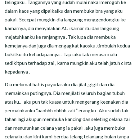
telingaku . Tangannya yang sudah mulai nakal merogoh ke
dalam kaos yang dipaikaiku dan membuka bra yang aku
pakai . Secepat mungkin dia langsung menggendongku ke
kamarnya, dia menyalakan AC ikamar itu dan langsung
mejatuhkanku ke ranjangnya . Tak lupa dia membuka
kemejanya dan juga dia mengagkat kaosku .timbulah kedua
bukitku itu kehadapannya .. Tapi aku tak merasa malu
sedikitpun terhadap zai , karna mungkin aku telah jatuh cinta
kepadanya .
Dia melumat habis payudaraku dia jilat, gigit dan dia
memainkan putingnya. Dia menjilati seluruh bagian tubuh
atasku… aku pun tak kuasa untuk mengerang keenakan dia
permainkanku “aaohhh ohhhh zaii ” erangku . Aku sudah tak
tahan lagi akupun membuka kancing dan seleting celana zai
dan menurunkan celana yang ia pakai , aku juga membuka
celanaku dan kini kami berdua telang telanjang bulan tanpa