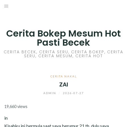
Skip
to
HOME
content
CERITA GILA
Cerita Bokep Mesum Hot
Pasti Becek
CERITA MESUM
CERITA BECEK, CERITA SERU, CERITA BOKEP, CERITA
SERU, CERITA MESUM, CERITA HOT
CERITA SEX HOT
CERITA BOKEP
CERITA NAKAL
ZAI
CERITA SKANDAL
ADMIN
/
2026-07-27
CERITA LENDIR
19,660 views
CERITA BASAH
in
Kisahku ini bermula saat saya berumur 21 th. dulu saya