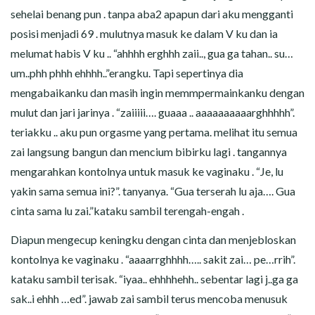
sehelai benang pun . tanpa aba2 apapun dari aku mengganti
posisi menjadi 69 . mulutnya masuk ke dalam V ku dan ia
melumat habis V ku .. “ahhhh erghhh zaii.., gua ga tahan.. su…
um..phh phhh ehhhh..”erangku. Tapi sepertinya dia
mengabaikanku dan masih ingin memmpermainkanku dengan
mulut dan jari jarinya . “zaiiiii…. guaaa .. aaaaaaaaaarghhhhh”.
teriakku .. aku pun orgasme yang pertama. melihat itu semua
zai langsung bangun dan mencium bibirku lagi . tangannya
mengarahkan kontolnya untuk masuk ke vaginaku . “Je, lu
yakin sama semua ini?”. tanyanya. “Gua terserah lu aja…. Gua
cinta sama lu zai.”kataku sambil terengah-engah .
Diapun mengecup keningku dengan cinta dan menjebloskan
kontolnya ke vaginaku . “aaaarrghhhh….. sakit zai… pe…rrih”.
kataku sambil terisak. “iyaa.. ehhhhehh.. sebentar lagi j..ga ga
sak..i ehhh …ed”. jawab zai sambil terus mencoba menusuk