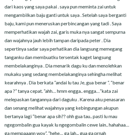
dari kaos yang saya pakai . saya pun meminta zai untuk
mengambilkan baju ganti untuk saya . Setelah saya berganti
baju, kami pun meneruskan perbincangan yang tadi . Saya
memperhatikan wajah zai, garis muka nya sangat sempurna
dan wajahnya jauh lebih tampan daripada peter . Dia
sepertinya sadar saya perhatikan dia langsung memegang
tanganku dan membuatku tersentak kaget langsung
membelakanginya . Dia menarik dagu ku dan menolehkan
mukaku yang sedang membelakanginya sehingha melihat
kearahnya . Dia berkata “andai lu tau Je, gua benar “. “benar
apa ?” tanya cepat. “ahh… hmm engga.. engga…”kata zai
melepaskan tangannya dari daguku . Karena aku penasaran
dan senang melihat wajahnya yang kebingungan akupun
bertanya lagi “benar apa sih?? ohh gua tau.. pasti lu mau
ngegombalin gua kayak lu ngegombalin cewe lain.. hahahaa…
ga mempaaann woy”. “hehe… ga lah,.. gua ga prnah