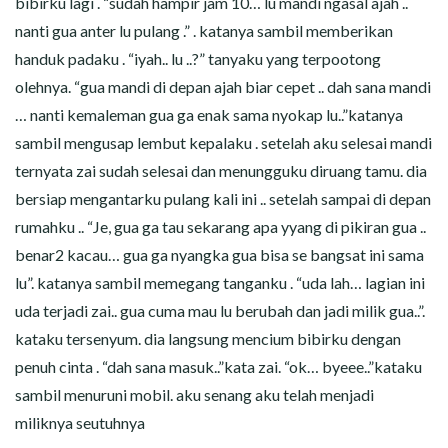
bibirku lagi . “sudah hampir jam 10… lu mandi ngasal ajah ..
nanti gua anter lu pulang .” . katanya sambil memberikan
handuk padaku . “iyah.. lu ..?” tanyaku yang terpootong
olehnya. “gua mandi di depan ajah biar cepet .. dah sana mandi
… nanti kemaleman gua ga enak sama nyokap lu..”katanya
sambil mengusap lembut kepalaku . setelah aku selesai mandi
ternyata zai sudah selesai dan menungguku diruang tamu. dia
bersiap mengantarku pulang kali ini .. setelah sampai di depan
rumahku .. “Je, gua ga tau sekarang apa yyang di pikiran gua ..
benar2 kacau… gua ga nyangka gua bisa se bangsat ini sama
lu”. katanya sambil memegang tanganku . “uda lah… lagian ini
uda terjadi zai.. gua cuma mau lu berubah dan jadi milik gua..”.
kataku tersenyum. dia langsung mencium bibirku dengan
penuh cinta . “dah sana masuk..”kata zai. “ok… byeee..”kataku
sambil menuruni mobil. aku senang aku telah menjadi
miliknya seutuhnya