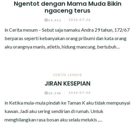
Ngentot dengan Mama Muda Bikin
ngaceng terus
/
2026-07-26
14,955
in Cerita mesum – Sebut saja namaku Andra 29 tahun, 172/67
berparas seperti kebanyakan orang pribumi dan kata orang
aku orangnya manis, atletis, hidung mancung, bertubuh…
CERITA LENDIR
JIRAN KESEPIAN
/
2026-07-26
18,348
in Ketika mula-mula pindah ke Taman K aku tidak mempunyai
kawan. Jadi aku sering sendirian di rumah. Untuk
menghilangkan rasa bosan aku selalu melukis ,…