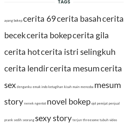
TAGS
cerita 69
cerita basah
cerita
ayang
bokep
becek
cerita bokep
cerita gila
cerita hot
cerita istri selingkuh
cerita lendir
cerita mesum
cerita
sex
mesum
denganku
emak
indo
ketagihan
kisah
main
mencoba
story
novel bokep
nenek
ngentot
ojol
pemijat
penjual
sexy story
prank
sedih
seorang
terjun
threesome
tubuh
video