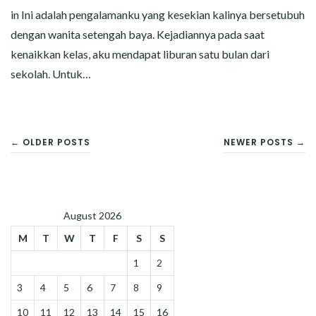
in Ini adalah pengalamanku yang kesekian kalinya bersetubuh
dengan wanita setengah baya. Kejadiannya pada saat
kenaikkan kelas, aku mendapat liburan satu bulan dari
sekolah. Untuk…
POSTS
← OLDER POSTS
NEWER POSTS →
NAVIGATION
August 2026
M
T
W
T
F
S
S
1
2
3
4
5
6
7
8
9
10
11
12
13
14
15
16