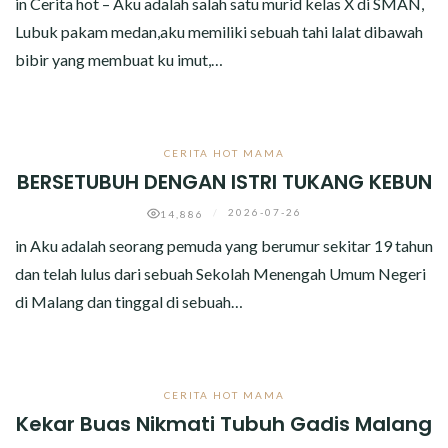
in Cerita hot – Aku adalah salah satu murid kelas X di SMAN,
CERITA MALAM
Lubuk pakam medan,aku memiliki sebuah tahi lalat dibawah
CERITA NAKAL
bibir yang membuat ku imut,…
CERITA SEMPROT
CERITA HOT MAMA
CERITA SPERMA
BERSETUBUH DENGAN ISTRI TUKANG KEBUN
CERITA ANAK TIRI
/
2026-07-26
14,886
in Aku adalah seorang pemuda yang berumur sekitar 19 tahun
CERITA HOT MAMA
dan telah lulus dari sebuah Sekolah Menengah Umum Negeri
di Malang dan tinggal di sebuah…
CERITA TANTE SEXY
CERITA ISTRI SELINGKUH
CERITA HOT MAMA
CARA NGIKLAN DI CERITAGILA.COM?
Kekar Buas Nikmati Tubuh Gadis Malang