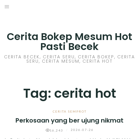
Skip
to
HOME
content
CERITA GILA
Cerita Bokep Mesum Hot
Pasti Becek
CERITA MESUM
CERITA BECEK, CERITA SERU, CERITA BOKEP, CERITA
SERU, CERITA MESUM, CERITA HOT
CERITA SEX HOT
CERITA BOKEP
Tag:
cerita hot
CERITA SKANDAL
CERITA LENDIR
CERITA SEMPROT
Perkosaan yang ber ujung nikmat
CERITA BASAH
/
2026-07-26
16,243