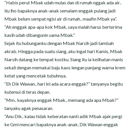
“Habis perut Mbak udah mulas dan di rumah nggak ada air..
itu lho bapaknya anak-anak semalam enggak pulang jadi
Mbak belum sempat ngisi air di rumah.. maafin Mbak ya”.
“Ah enggak apa-apa kok Mbak, saya malah harus berterima
kasih udah dibangunin sama Mbak.”
Sejak itu hubunganku dengan Mbak Narsih jadi tambah
akrab. Hingga pada suatu siang, aku ingat hari Kamis, Mbak
Narsih datang ke tempat kostku. Siang itu ia kelihatan manis
sekali dengan memakai baju kaos lengan panjang warna krem
ketat yang mencetak tubuhnya.
“Eh Dik Wawan.. hari ini ada acara enggak?” tanyanya begitu
kutemui di teras depan.
“Mm.. kayaknya enggak Mbak.. memang ada apa Mbak?”
tanyaku agak penasaran.
“Anu Dik.. kalau tidak keberatan nanti adik Mbak ajak pergi
ke Gml mencari bapaknya anak-anak, Dik Wawan enggak