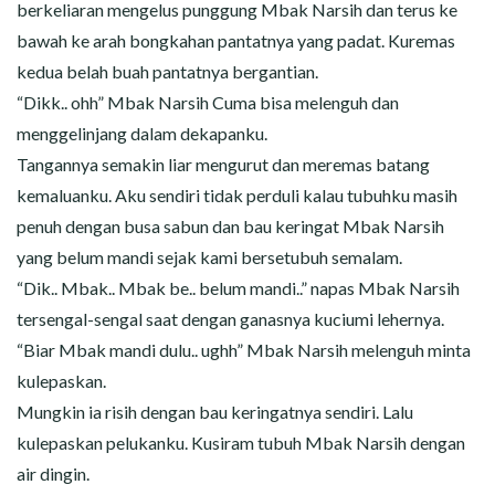
berkeliaran mengelus punggung Mbak Narsih dan terus ke
bawah ke arah bongkahan pantatnya yang padat. Kuremas
kedua belah buah pantatnya bergantian.
“Dikk.. ohh” Mbak Narsih Cuma bisa melenguh dan
menggelinjang dalam dekapanku.
Tangannya semakin liar mengurut dan meremas batang
kemaluanku. Aku sendiri tidak perduli kalau tubuhku masih
penuh dengan busa sabun dan bau keringat Mbak Narsih
yang belum mandi sejak kami bersetubuh semalam.
“Dik.. Mbak.. Mbak be.. belum mandi..” napas Mbak Narsih
tersengal-sengal saat dengan ganasnya kuciumi lehernya.
“Biar Mbak mandi dulu.. ughh” Mbak Narsih melenguh minta
kulepaskan.
Mungkin ia risih dengan bau keringatnya sendiri. Lalu
kulepaskan pelukanku. Kusiram tubuh Mbak Narsih dengan
air dingin.