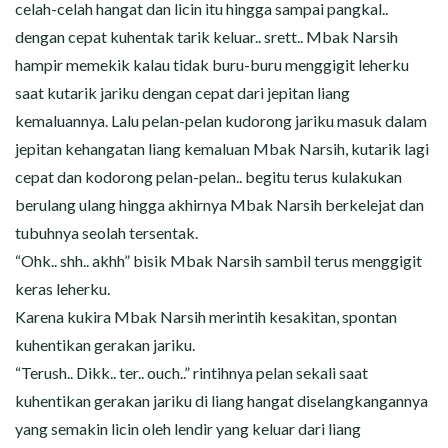
celah-celah hangat dan licin itu hingga sampai pangkal..
dengan cepat kuhentak tarik keluar.. srett.. Mbak Narsih
hampir memekik kalau tidak buru-buru menggigit leherku
saat kutarik jariku dengan cepat dari jepitan liang
kemaluannya. Lalu pelan-pelan kudorong jariku masuk dalam
jepitan kehangatan liang kemaluan Mbak Narsih, kutarik lagi
cepat dan kodorong pelan-pelan.. begitu terus kulakukan
berulang ulang hingga akhirnya Mbak Narsih berkelejat dan
tubuhnya seolah tersentak.
“Ohk.. shh.. akhh” bisik Mbak Narsih sambil terus menggigit
keras leherku.
Karena kukira Mbak Narsih merintih kesakitan, spontan
kuhentikan gerakan jariku.
“Terush.. Dikk.. ter.. ouch..” rintihnya pelan sekali saat
kuhentikan gerakan jariku di liang hangat diselangkangannya
yang semakin licin oleh lendir yang keluar dari liang