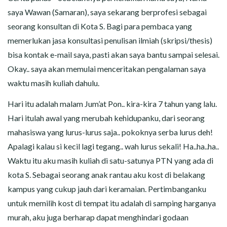
CERITA MALAM
saya Wawan (Samaran), saya sekarang berprofesi sebagai
seorang konsultan di Kota S. Bagi para pembaca yang
CERITA NAKAL
memerlukan jasa konsultasi penulisan ilmiah (skripsi/thesis)
CERITA SEMPROT
bisa kontak e-mail saya, pasti akan saya bantu sampai selesai.
Okay.. saya akan memulai menceritakan pengalaman saya
CERITA SPERMA
waktu masih kuliah dahulu.
Hari itu adalah malam Jum’at Pon.. kira-kira 7 tahun yang lalu.
CERITA ANAK TIRI
Hari itulah awal yang merubah kehidupanku, dari seorang
CERITA HOT MAMA
mahasiswa yang lurus-lurus saja.. pokoknya serba lurus deh!
Apalagi kalau si kecil lagi tegang.. wah lurus sekali! Ha..ha..ha..
CERITA TANTE SEXY
Waktu itu aku masih kuliah di satu-satunya PTN yang ada di
kota S. Sebagai seorang anak rantau aku kost di belakang
CERITA ISTRI SELINGKUH
kampus yang cukup jauh dari keramaian. Pertimbanganku
untuk memilih kost di tempat itu adalah di samping harganya
CARA NGIKLAN DI CERITAGILA.COM?
murah, aku juga berharap dapat menghindari godaan