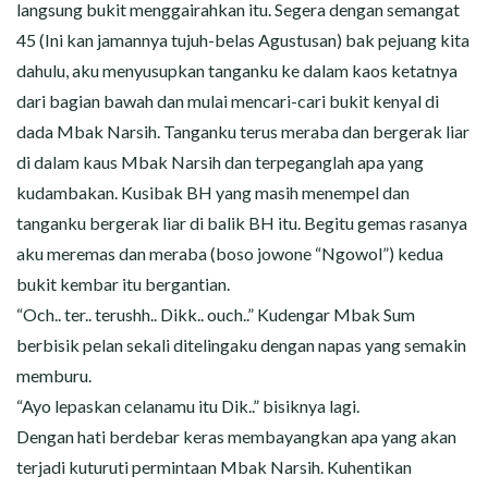
langsung bukit menggairahkan itu. Segera dengan semangat
45 (Ini kan jamannya tujuh-belas Agustusan) bak pejuang kita
dahulu, aku menyusupkan tanganku ke dalam kaos ketatnya
dari bagian bawah dan mulai mencari-cari bukit kenyal di
dada Mbak Narsih. Tanganku terus meraba dan bergerak liar
di dalam kaus Mbak Narsih dan terpeganglah apa yang
kudambakan. Kusibak BH yang masih menempel dan
tanganku bergerak liar di balik BH itu. Begitu gemas rasanya
aku meremas dan meraba (boso jowone “Ngowol”) kedua
bukit kembar itu bergantian.
“Och.. ter.. terushh.. Dikk.. ouch..” Kudengar Mbak Sum
berbisik pelan sekali ditelingaku dengan napas yang semakin
memburu.
“Ayo lepaskan celanamu itu Dik..” bisiknya lagi.
Dengan hati berdebar keras membayangkan apa yang akan
terjadi kuturuti permintaan Mbak Narsih. Kuhentikan