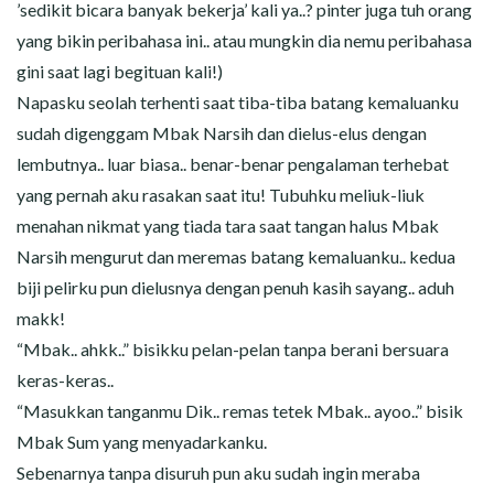
’sedikit bicara banyak bekerja’ kali ya..? pinter juga tuh orang
yang bikin peribahasa ini.. atau mungkin dia nemu peribahasa
gini saat lagi begituan kali!)
Napasku seolah terhenti saat tiba-tiba batang kemaluanku
sudah digenggam Mbak Narsih dan dielus-elus dengan
lembutnya.. luar biasa.. benar-benar pengalaman terhebat
yang pernah aku rasakan saat itu! Tubuhku meliuk-liuk
menahan nikmat yang tiada tara saat tangan halus Mbak
Narsih mengurut dan meremas batang kemaluanku.. kedua
biji pelirku pun dielusnya dengan penuh kasih sayang.. aduh
makk!
“Mbak.. ahkk..” bisikku pelan-pelan tanpa berani bersuara
keras-keras..
“Masukkan tanganmu Dik.. remas tetek Mbak.. ayoo..” bisik
Mbak Sum yang menyadarkanku.
Sebenarnya tanpa disuruh pun aku sudah ingin meraba