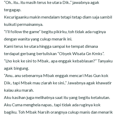
“Oh.. itu.. itu masih terus ke utara Dik..” jawabnya agak
tergagap.
Kecurigaanku makin mendalam tetapi tetap diam saja sambil
kuikuti permainannya.
“I’ll follow the game” begitu pikirku, toh tidak ada ruginya
dengan wanita yang cukup menarik ini.
Kami terus ke utara hingga sampai ke tempat dimana
terdapat gerbang bertuliskan “Obyek Wisata Gn Kmks”.
“Lho kok ke sini to Mbak.. apa enggak kebablasan?” Tanyaku
agak bingung.
“Anu.. anu sebenarnya Mbak enggak mencari Mas Gun kok
Dik.. tapi Mbak mau ziarah ke sini..” Jawabnya agak khawatir
kalau aku marah.
Aku kasihan juga melihatnya saat itu yang begitu ketakutan.
Aku Cuma menghela napas.. tapi tidak ada ruginya kok
bagiku. Toh Mbak Narsih orangnya cukup manis dan menarik