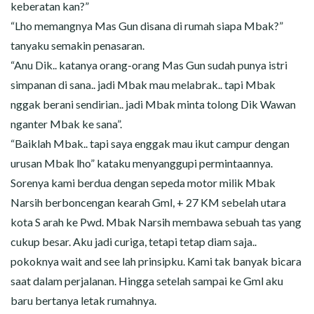
keberatan kan?”
“Lho memangnya Mas Gun disana di rumah siapa Mbak?”
tanyaku semakin penasaran.
“Anu Dik.. katanya orang-orang Mas Gun sudah punya istri
simpanan di sana.. jadi Mbak mau melabrak.. tapi Mbak
nggak berani sendirian.. jadi Mbak minta tolong Dik Wawan
nganter Mbak ke sana”.
“Baiklah Mbak.. tapi saya enggak mau ikut campur dengan
urusan Mbak lho” kataku menyanggupi permintaannya.
Sorenya kami berdua dengan sepeda motor milik Mbak
Narsih berboncengan kearah Gml, + 27 KM sebelah utara
kota S arah ke Pwd. Mbak Narsih membawa sebuah tas yang
cukup besar. Aku jadi curiga, tetapi tetap diam saja..
pokoknya wait and see lah prinsipku. Kami tak banyak bicara
saat dalam perjalanan. Hingga setelah sampai ke Gml aku
baru bertanya letak rumahnya.