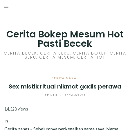
Skip
to
HOME
content
CERITA GILA
Cerita Bokep Mesum Hot
Pasti Becek
CERITA MESUM
CERITA BECEK, CERITA SERU, CERITA BOKEP, CERITA
SERU, CERITA MESUM, CERITA HOT
CERITA SEX HOT
CERITA BOKEP
CERITA NAKAL
Sex mistik ritual nikmat gadis perawa
CERITA SKANDAL
ADMIN
/
2026-07-22
CERITA LENDIR
14,328 views
CERITA BASAH
in
Cerita panas – Sebelumnya perkenalkan nama saya, Nama