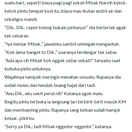
suatu hari.. seperti biasa pagi pagi sekali Mbak Narsih ketok-
ketok pintu tempat kost ku..biasa mau ikutan ambil air dan
sekaligus mandi.
“Dik.. Dik.. cepet tolong bukain pintunya!” dia berteriak agak
tak sabaran.
“Iya bentar Mbak..” jawabku sambil setengah mengantuk.
“Kok lama banget to Dik..” suaranya terdengar tak sabar.
“Ada apa sih Mbak kok nggak sabar sekali?” tanyaku saat
kubuka pintu untuknya.
Wajahnya nampak meringis menahan sesuatu. Rupanya dia
sudah mulas dan hendak buang hajat dari tadi.
“Anu Dik.. aku sakit perut nih” Katanya agak malu.
Begitu pintu terbuka ia langsung lari terbirit-birit masuk KM
dan membanting pintu. Rupanya sang beban sudah hampir
keluar.. pikirku.
“Sorry ya Dik.. tadi Mbak nggedor-nggedor”, katanya.