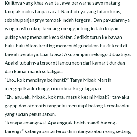
Kulitnya yang khas wanita Jawa berwarna sawo matang
tampak mulus tanpa cacat. Rambutnya yang hitam lurus,
sebahu panjangnya tampak indah tergerai. Dan payudaranya
yang masih cukup kencang menggantung indah dengan
puting yang mencuat kecoklatan. Sedikit turun ke bawah
bulu-bulu hitam keriting memenuhi gundukan bukit kecil di
bawah perutnya. Luar biasa! Aku sampai melongo dibuatnya.
Apalgi tubuhnya tersorot lampu neon dari kamar tidur dan
dari kamar mandi sekaligus..
“Lho.. kok mandinya berhenti?” Tanya Mbak Narsih
mengejutkanku hingga membuatku gelagapan.
“Eh.. anu.. eh.. Mbak.. kok ma.. masuk kesini Mbak?” tanyaku
gagap dan otomatis tanganku menutupi batang kemaluanku
yang sudah penuh sabun.
“Kenapa emangnya? Apa enggak boleh mandi bareng-
bareng?” katanya santai terus dimintanya sabun yang sedang