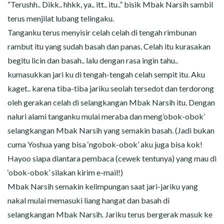
“Terushh.. Dikk.. hhkk, ya.. itt.. itu..” bisik Mbak Narsih sambil
terus menjilat lubang telingaku.
Tanganku terus menyisir celah celah di tengah rimbunan
rambut itu yang sudah basah dan panas. Celah itu kurasakan
begitu licin dan basah.. lalu dengan rasa ingin tahu..
kumasukkan jari ku di tengah-tengah celah sempit itu. Aku
kaget.. karena tiba-tiba jariku seolah tersedot dan terdorong
oleh gerakan celah di selangkangan Mbak Narsih itu. Dengan
naluri alami tanganku mulai meraba dan meng’obok-obok’
selangkangan Mbak Narsih yang semakin basah. (Jadi bukan
cuma Yoshua yang bisa ‘ngobok-obok’ aku juga bisa kok!
Hayoo siapa diantara pembaca (cewek tentunya) yang mau di
‘obok-obok’ silakan kirim e-mail!)
Mbak Narsih semakin kelimpungan saat jari-jariku yang
nakal mulai memasuki liang hangat dan basah di
selangkangan Mbak Narsih. Jariku terus bergerak masuk ke