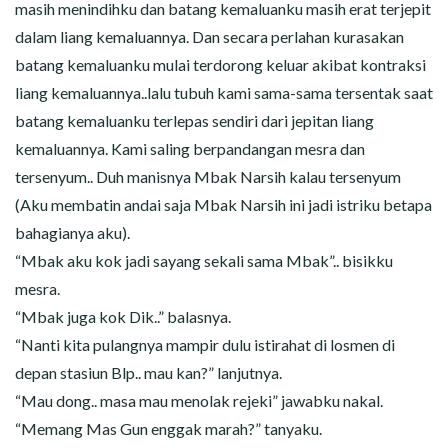
masih menindihku dan batang kemaluanku masih erat terjepit
dalam liang kemaluannya. Dan secara perlahan kurasakan
batang kemaluanku mulai terdorong keluar akibat kontraksi
liang kemaluannya..lalu tubuh kami sama-sama tersentak saat
batang kemaluanku terlepas sendiri dari jepitan liang
kemaluannya. Kami saling berpandangan mesra dan
tersenyum.. Duh manisnya Mbak Narsih kalau tersenyum
(Aku membatin andai saja Mbak Narsih ini jadi istriku betapa
bahagianya aku).
“Mbak aku kok jadi sayang sekali sama Mbak”.. bisikku
mesra.
“Mbak juga kok Dik..” balasnya.
“Nanti kita pulangnya mampir dulu istirahat di losmen di
depan stasiun Blp.. mau kan?” lanjutnya.
“Mau dong.. masa mau menolak rejeki” jawabku nakal.
“Memang Mas Gun enggak marah?” tanyaku.