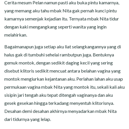
CERITA MALAM
Cerita mesum Pelan namun pasti aku buka pintu kamarnya,
yang memang aku tahu mbak Nita gak pernah kunci pintu
CERITA NAKAL
kamarnya semenjak kejadian itu. Ternyata mbak Nita tidur
dengan kaki mengangkang seperti wanita yang ingin
CERITA SEMPROT
melahirkan.
CERITA SPERMA
Bagaimanapun juga setiap aku liat selangkangannya yang di
halus gak di tumbuhi sehelai rambutpun juga. Bentuknya
CERITA ANAK TIRI
gemuk montok, dengan sedikit daging kecil yang sering
disebut klitoris sedikit mencuat antara belahan vagina yang
CERITA HOT MAMA
montok mengiurkan kejantanan aku. Perlahan lahan aku usap
permukaan vagina mbak Nita yang montok itu, sekali kali aku
CERITA TANTE SEXY
sisipin jari tengah aku tepat ditengah vaginanya dan aku
gesek gesekan hingga terkadang menyentuh klitorisnya.
CERITA ISTRI SELINGKUH
Desahan demi desahan akhirnya menyadarkan mbak Nita
CARA NGIKLAN DI CERITAGILA.COM?
dari tidurnya yang lelap.