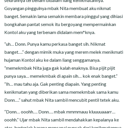
seluruhnya terbenam didalam liang kenikmatannya.
Goyangan pinggulnya mbak Nita membuat aku nikmat
banget. Semakin lama semakin membara pinggul yang dihiasi
bongkahan pantat semok itu bergoyang mempermainkan
Kontol aku yang terbenam didalam mem*knya.
“uh… Donn. Punya kamu perkasa banget sih. Nikmat
banget….” dengan mimik muka yang merem melek menikmati
hujaman Kontol aku ke dalam liang senggamanya.
“memekmbak Nita juga gak kalah enaknya. Bisa pijit pijit
punya saya… memekmbak di apain sih… kok enak banget.”
“Ih… mau tahu aja. Gak penting diapain. Yang penting
kenikmatan yang diberikan sama memekmbak sama kamu
Donn….” sahut mbak Nita sambil mencubit pentil tetek aku.
“Donn… ooohh…. Donn…. mbak mmmmauu kluuuuaaarr…
ooohh.” Ujar mbak Nita sambil mendahakkan kepalanya ke
atas, berteriak karena mencapai puncak dari kenikmatannya.