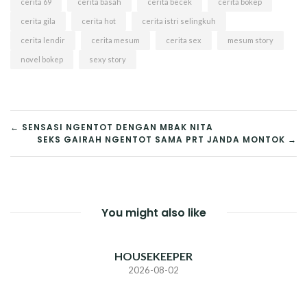
cerita 69
cerita basah
cerita becek
cerita bokep
cerita gila
cerita hot
cerita istri selingkuh
cerita lendir
cerita mesum
cerita sex
mesum story
novel bokep
sexy story
POST
← SENSASI NGENTOT DENGAN MBAK NITA
SEKS GAIRAH NGENTOT SAMA PRT JANDA MONTOK →
NAVIGATION
You might also like
HOUSEKEEPER
2026-08-02