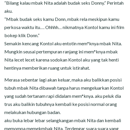
“Bilang kalau mbak Nita adalah budak seks Donny.” Perintah
aku.
“Mbak budak seks kamu Donn, mbak rela meskipun kamu
perkosa waktu itu…. Ohhhh… nikmatnya Kontol kamu ini film
bokep klik Donn.”
Semakin kencang Kontol aku entotin mem*knya mbak Nita.
Mungkin seusai pertempuran ranjang ini mem*knya mbak
Nita lecet lecet karena sodokan Kontol aku yang tak henti
hentinya memberikan ruang untuk istirahat.
Merasa sebentar lagi akan keluar, maka aku balikkan posisi
tubuh mbak Nita dibawah tanpa harus mengeluarkan Kontol
yang sudah tertanam rapi didalam mem*knya. aku peluk dia
trus aku balikin tubuhnya kembali ke posisi normal orang
melakukan hubungan badan.
aku buka lebar lebar selangkangan mbak Nita dan kembali
memompa memekmbak Nita. Terdengar suara suara yang