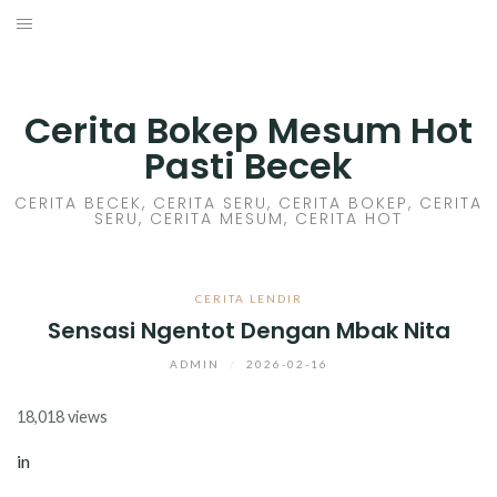
Skip
to
HOME
content
CERITA GILA
Cerita Bokep Mesum Hot
Pasti Becek
CERITA MESUM
CERITA BECEK, CERITA SERU, CERITA BOKEP, CERITA
SERU, CERITA MESUM, CERITA HOT
CERITA SEX HOT
CERITA BOKEP
CERITA LENDIR
Sensasi Ngentot Dengan Mbak Nita
CERITA SKANDAL
ADMIN
/
2026-02-16
CERITA LENDIR
18,018 views
CERITA BASAH
in