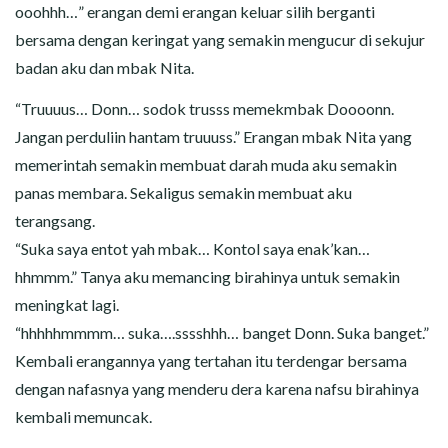
ooohhh…” erangan demi erangan keluar silih berganti
bersama dengan keringat yang semakin mengucur di sekujur
badan aku dan mbak Nita.
“Truuuus… Donn… sodok trusss memekmbak Doooonn.
Jangan perduliin hantam truuuss.” Erangan mbak Nita yang
memerintah semakin membuat darah muda aku semakin
panas membara. Sekaligus semakin membuat aku
terangsang.
“Suka saya entot yah mbak… Kontol saya enak’kan…
hhmmm.” Tanya aku memancing birahinya untuk semakin
meningkat lagi.
“hhhhhmmmm… suka….sssshhh… banget Donn. Suka banget.”
Kembali erangannya yang tertahan itu terdengar bersama
dengan nafasnya yang menderu dera karena nafsu birahinya
kembali memuncak.