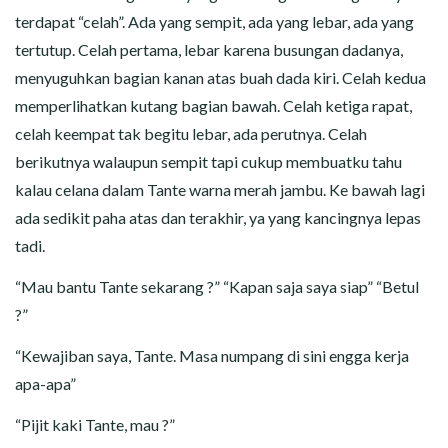
terdapat “celah”. Ada yang sempit, ada yang lebar, ada yang
tertutup. Celah pertama, lebar karena busungan dadanya,
menyuguhkan bagian kanan atas buah dada kiri. Celah kedua
memperlihatkan kutang bagian bawah. Celah ketiga rapat,
celah keempat tak begitu lebar, ada perutnya. Celah
berikutnya walaupun sempit tapi cukup membuatku tahu
kalau celana dalam Tante warna merah jambu. Ke bawah lagi
ada sedikit paha atas dan terakhir, ya yang kancingnya lepas
tadi.
“Mau bantu Tante sekarang ?” “Kapan saja saya siap” “Betul
?”
“Kewajiban saya, Tante. Masa numpang di sini engga kerja
apa-apa”
“Pijit kaki Tante, mau ?”