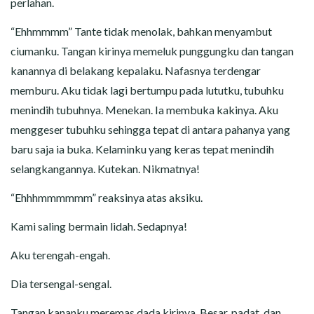
perlahan.
“Ehhmmmm” Tante tidak menolak, bahkan menyambut
ciumanku. Tangan kirinya memeluk punggungku dan tangan
kanannya di belakang kepalaku. Nafasnya terdengar
memburu. Aku tidak lagi bertumpu pada lututku, tubuhku
menindih tubuhnya. Menekan. Ia membuka kakinya. Aku
menggeser tubuhku sehingga tepat di antara pahanya yang
baru saja ia buka. Kelaminku yang keras tepat menindih
selangkangannya. Kutekan. Nikmatnya!
“Ehhhmmmmmm” reaksinya atas aksiku.
Kami saling bermain lidah. Sedapnya!
Aku terengah-engah.
Dia tersengal-sengal.
Tangan kananku meremas dada kirinya. Besar, padat, dan