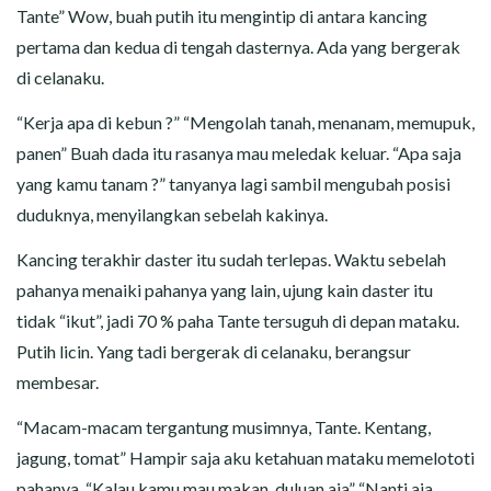
Tante” Wow, buah putih itu mengintip di antara kancing
pertama dan kedua di tengah dasternya. Ada yang bergerak
di celanaku.
“Kerja apa di kebun ?” “Mengolah tanah, menanam, memupuk,
panen” Buah dada itu rasanya mau meledak keluar. “Apa saja
yang kamu tanam ?” tanyanya lagi sambil mengubah posisi
duduknya, menyilangkan sebelah kakinya.
Kancing terakhir daster itu sudah terlepas. Waktu sebelah
pahanya menaiki pahanya yang lain, ujung kain daster itu
tidak “ikut”, jadi 70 % paha Tante tersuguh di depan mataku.
Putih licin. Yang tadi bergerak di celanaku, berangsur
membesar.
“Macam-macam tergantung musimnya, Tante. Kentang,
jagung, tomat” Hampir saja aku ketahuan mataku memelototi
pahanya. “Kalau kamu mau makan, duluan aja” “Nanti aja