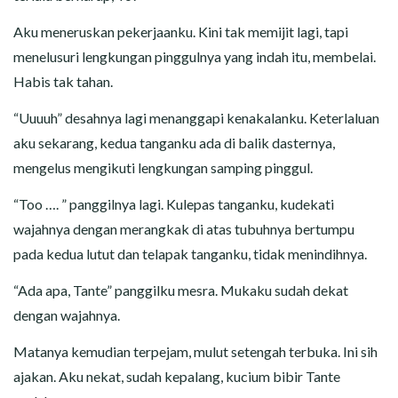
Aku meneruskan pekerjaanku. Kini tak memijit lagi, tapi
menelusuri lengkungan pinggulnya yang indah itu, membelai.
Habis tak tahan.
“Uuuuh” desahnya lagi menanggapi kenakalanku. Keterlaluan
aku sekarang, kedua tanganku ada di balik dasternya,
mengelus mengikuti lengkungan samping pinggul.
“Too …. ” panggilnya lagi. Kulepas tanganku, kudekati
wajahnya dengan merangkak di atas tubuhnya bertumpu
pada kedua lutut dan telapak tanganku, tidak menindihnya.
“Ada apa, Tante” panggilku mesra. Mukaku sudah dekat
dengan wajahnya.
Matanya kemudian terpejam, mulut setengah terbuka. Ini sih
ajakan. Aku nekat, sudah kepalang, kucium bibir Tante