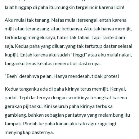
lalat hinggap di paha itu, mungkin tergelincir karena licin!
Aku mulai tak tenang. Nafas mulai tersengal, entah karena
mijit atau terangsang, atau keduanya. Aku tak hanya memijit,
terkadang mengelusnya, habis tak tahan. Tapi Tante diam
saja. Kedua paha yang diluar, yang tak tertutup daster selesai
kupijit. Entah karena aku sudah “tinggi” atau aku mulai nakal,
tanganku terus ke atas menerobos dasternya.
“Eeeh” desahnya pelan. Hanya mendesah, tidak protes!
Kedua tanganku ada di paha kirinya terus memijit. Kenyal,
padat. Tepi dasternya dengan sendirinya terangkat karena
gerakan pijitanku. Kini seluruh paha kirinya terbuka
gamblang, bahkan sebagian pantatnya yang melambung itu
tampak. Pindah ke paha kanan aku tak ragu-ragu lagi
menyingkap dasternya.