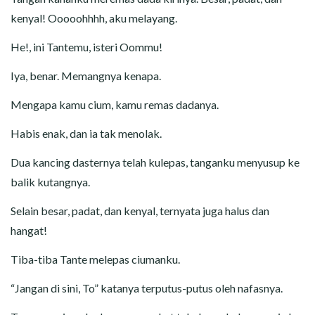
kenyal! Ooooohhhh, aku melayang.
He!, ini Tantemu, isteri Oommu!
Iya, benar. Memangnya kenapa.
Mengapa kamu cium, kamu remas dadanya.
Habis enak, dan ia tak menolak.
Dua kancing dasternya telah kulepas, tanganku menyusup ke
balik kutangnya.
Selain besar, padat, dan kenyal, ternyata juga halus dan
hangat!
Tiba-tiba Tante melepas ciumanku.
“Jangan di sini, To” katanya terputus-putus oleh nafasnya.