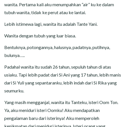
wanita. Pertama kali aku menumpahkan “air” ku ke dalam
tubuh wanita, tidak ke perut atau ke lantai.
Lebih istimewa lagi, wanita itu adalah Tante Yani.
Wanita dengan tubuh yang luar biasa.
Bentuknya, potongannya, halusnya, padatnya, putihnya,
bulunya…..
Padahal wanita itu sudah 26 tahun, sepuluh tahun di atas
usiaku. Tapi lebih padat dari Si Ani yang 17 tahun, lebih manis
dari Si Yuli yang sepantaranku, lebih indah dari Si Rika yang
seumurku.
Yang masih mengganjal, wanita itu Tanteku, isteri Oom Ton.
Ya, aku meniduri isteri Oomku! Aku mendapatkan
pengalaman baru dari isterinya! Aku memperoleh
kenikmatan dari meniduri isterinya. Isteri orang yang