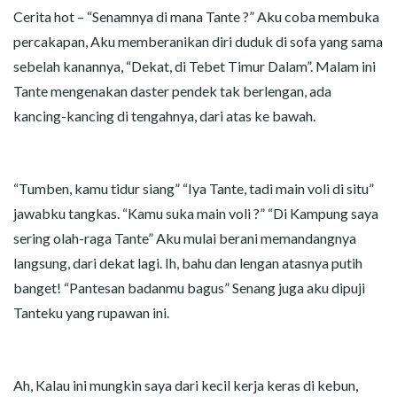
CERITA MALAM
Cerita hot – “Senamnya di mana Tante ?” Aku coba membuka
percakapan, Aku memberanikan diri duduk di sofa yang sama
CERITA NAKAL
sebelah kanannya, “Dekat, di Tebet Timur Dalam”. Malam ini
Tante mengenakan daster pendek tak berlengan, ada
CERITA SEMPROT
kancing-kancing di tengahnya, dari atas ke bawah.
CERITA SPERMA
CERITA ANAK TIRI
“Tumben, kamu tidur siang” “Iya Tante, tadi main voli di situ”
jawabku tangkas. “Kamu suka main voli ?” “Di Kampung saya
CERITA HOT MAMA
sering olah-raga Tante” Aku mulai berani memandangnya
langsung, dari dekat lagi. Ih, bahu dan lengan atasnya putih
CERITA TANTE SEXY
banget! “Pantesan badanmu bagus” Senang juga aku dipuji
Tanteku yang rupawan ini.
CERITA ISTRI SELINGKUH
CARA NGIKLAN DI CERITAGILA.COM?
Ah, Kalau ini mungkin saya dari kecil kerja keras di kebun,