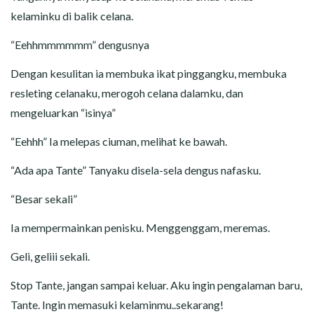
kelaminku di balik celana.
“Eehhmmmmmm” dengusnya
Dengan kesulitan ia membuka ikat pinggangku, membuka
resleting celanaku, merogoh celana dalamku, dan
mengeluarkan “isinya”
“Eehhh” Ia melepas ciuman, melihat ke bawah.
“Ada apa Tante” Tanyaku disela-sela dengus nafasku.
“Besar sekali”
Ia mempermainkan penisku. Menggenggam, meremas.
Geli, geliii sekali.
Stop Tante, jangan sampai keluar. Aku ingin pengalaman baru,
Tante. Ingin memasuki kelaminmu..sekarang!