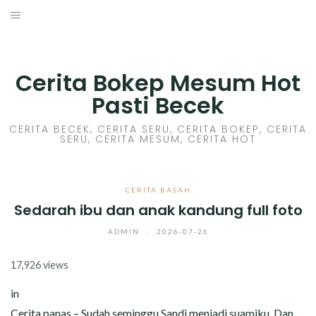
Skip
to
HOME
content
CERITA GILA
Cerita Bokep Mesum Hot
Pasti Becek
CERITA MESUM
CERITA BECEK, CERITA SERU, CERITA BOKEP, CERITA
SERU, CERITA MESUM, CERITA HOT
CERITA SEX HOT
CERITA BOKEP
CERITA BASAH
Sedarah ibu dan anak kandung full foto
CERITA SKANDAL
ADMIN
/
2026-07-26
CERITA LENDIR
17,926 views
CERITA BASAH
in
Cerita panas – Sudah seminggu Sandi menjadi suamiku, Dan