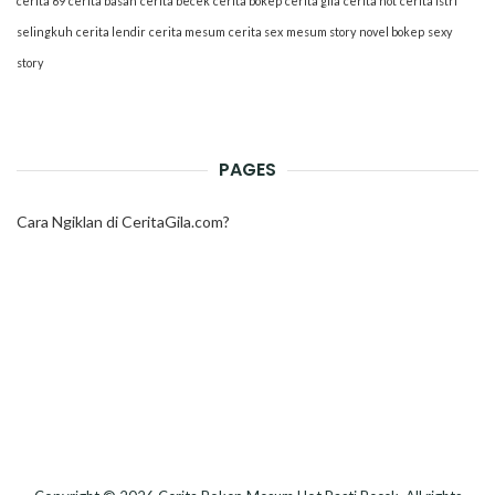
cerita 69
cerita basah
cerita becek
cerita bokep
cerita gila
cerita hot
cerita istri
selingkuh
cerita lendir
cerita mesum
cerita sex
mesum story
novel bokep
sexy
story
PAGES
Cara Ngiklan di CeritaGila.com?