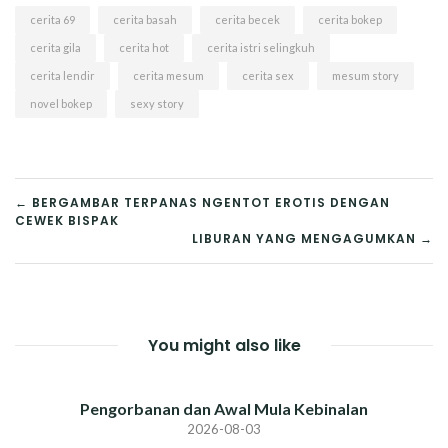
cerita 69
cerita basah
cerita becek
cerita bokep
cerita gila
cerita hot
cerita istri selingkuh
cerita lendir
cerita mesum
cerita sex
mesum story
novel bokep
sexy story
POST
← BERGAMBAR TERPANAS NGENTOT EROTIS DENGAN
CEWEK BISPAK
NAVIGATION
LIBURAN YANG MENGAGUMKAN →
You might also like
Pengorbanan dan Awal Mula Kebinalan
2026-08-03