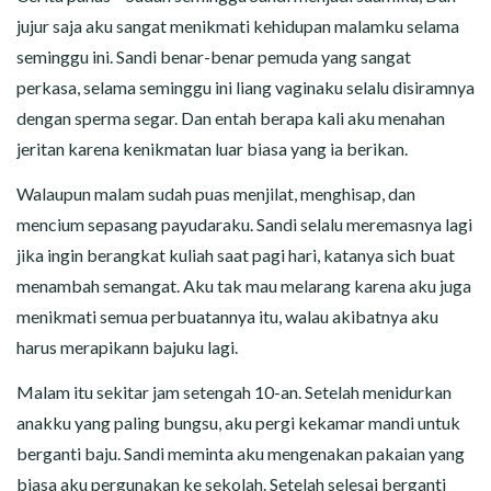
CERITA MALAM
jujur saja aku sangat menikmati kehidupan malamku selama
seminggu ini. Sandi benar-benar pemuda yang sangat
CERITA NAKAL
perkasa, selama seminggu ini liang vaginaku selalu disiramnya
CERITA SEMPROT
dengan sperma segar. Dan entah berapa kali aku menahan
jeritan karena kenikmatan luar biasa yang ia berikan.
CERITA SPERMA
Walaupun malam sudah puas menjilat, menghisap, dan
mencium sepasang payudaraku. Sandi selalu meremasnya lagi
CERITA ANAK TIRI
jika ingin berangkat kuliah saat pagi hari, katanya sich buat
CERITA HOT MAMA
menambah semangat. Aku tak mau melarang karena aku juga
menikmati semua perbuatannya itu, walau akibatnya aku
CERITA TANTE SEXY
harus merapikann bajuku lagi.
Malam itu sekitar jam setengah 10-an. Setelah menidurkan
CERITA ISTRI SELINGKUH
anakku yang paling bungsu, aku pergi kekamar mandi untuk
CARA NGIKLAN DI CERITAGILA.COM?
berganti baju. Sandi meminta aku mengenakan pakaian yang
biasa aku pergunakan ke sekolah. Setelah selesai berganti