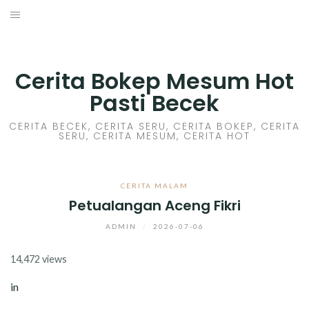
Skip
to
HOME
content
CERITA GILA
Cerita Bokep Mesum Hot
Pasti Becek
CERITA MESUM
CERITA BECEK, CERITA SERU, CERITA BOKEP, CERITA
SERU, CERITA MESUM, CERITA HOT
CERITA SEX HOT
CERITA BOKEP
CERITA MALAM
Petualangan Aceng Fikri
CERITA SKANDAL
ADMIN
/
2026-07-06
CERITA LENDIR
14,472 views
CERITA BASAH
in