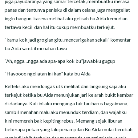
juga payudaranya yang samar tercetak, membuatku merasa
panas dan tentunya penisku di dalam celana juga menggeliat
ingin bangun. karena melihat aku gelisah bu Aida kemudian
tertawa kecil, dan hal itu cukup membuatku terkejut.
“kamu kok jadi grogian gitu, mencurigakan sekali” komentar
bu Aida sambil menahan tawa
“Ah, ngga…ngga ada apa-apa kok bu”jawabku gugup
“Hayoooo ngeliatan ini kan” kata bu Aida
Refleks aku mendongak utk melihat dan langsung saja aku
terkejut ketika bu Aida menunjukan jari ke arah bukit kembar
di dadanya. Kali ini aku menganga tak tau harus bagaimana,
sambil menahan malu aku menunduk terdiam, dan wajahku
kini memerah bak kepiting rebus. Memang sejak liburan
beberapa pekan yang lalu penampilan Bu Aida mulai berubah
menjadi lebih terbuka dan menggoda seperti misalnya rok