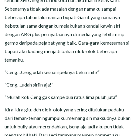
sebuah SMA negeri di ibukota dan aku masih kelas satu.
Sebenarnya tidak ada masalah dengan namaku sampai
beberapa tahun lalu mantan bupati Garut yang namanya
kebetulan sama denganku melakukan skandal kawin siri
dengan ABG plus pernyataannya di media yang lebih mirip
germo daripada pejabat yang baik. Gara-gara kemesuman si
bupati aku kadang menjadi bahan olok-olok beberapa
temanku.
“Ceng…Ceng udah sesuai speknya belum nih?”
“Ceng….udah siriin aja!”
“Murah kok Ceng gak sampe dua ratus lima puluh juta”
Kira-kira gitu deh olok-olok yang sering ditujukan padaku
dari teman-teman ngumpulku, memang sih maksudnya bukan
untuk bully atau merendahkan, iseng aja jadi aku pun tidak
mengambil hati. Dari segi tampang maupun dompet aku