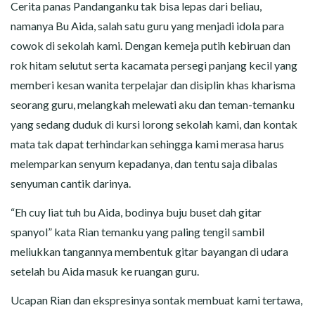
CERITA MALAM
Cerita panas Pandanganku tak bisa lepas dari beliau,
namanya Bu Aida, salah satu guru yang menjadi idola para
CERITA NAKAL
cowok di sekolah kami. Dengan kemeja putih kebiruan dan
rok hitam selutut serta kacamata persegi panjang kecil yang
CERITA SEMPROT
memberi kesan wanita terpelajar dan disiplin khas kharisma
seorang guru, melangkah melewati aku dan teman-temanku
CERITA SPERMA
yang sedang duduk di kursi lorong sekolah kami, dan kontak
mata tak dapat terhindarkan sehingga kami merasa harus
CERITA ANAK TIRI
melemparkan senyum kepadanya, dan tentu saja dibalas
CERITA HOT MAMA
senyuman cantik darinya.
“Eh cuy liat tuh bu Aida, bodinya buju buset dah gitar
CERITA TANTE SEXY
spanyol” kata Rian temanku yang paling tengil sambil
meliukkan tangannya membentuk gitar bayangan di udara
CERITA ISTRI SELINGKUH
setelah bu Aida masuk ke ruangan guru.
CARA NGIKLAN DI CERITAGILA.COM?
Ucapan Rian dan ekspresinya sontak membuat kami tertawa,