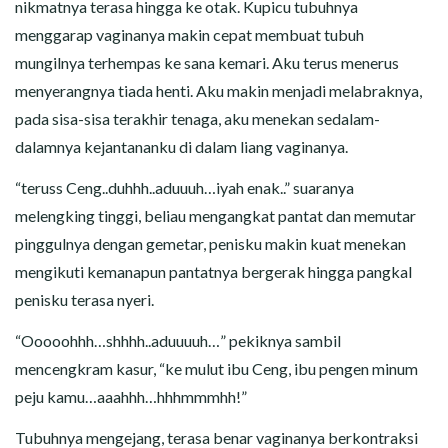
nikmatnya terasa hingga ke otak. Kupicu tubuhnya
menggarap vaginanya makin cepat membuat tubuh
mungilnya terhempas ke sana kemari. Aku terus menerus
menyerangnya tiada henti. Aku makin menjadi melabraknya,
pada sisa-sisa terakhir tenaga, aku menekan sedalam-
dalamnya kejantananku di dalam liang vaginanya.
“teruss Ceng..duhhh..aduuuh…iyah enak..” suaranya
melengking tinggi, beliau mengangkat pantat dan memutar
pinggulnya dengan gemetar, penisku makin kuat menekan
mengikuti kemanapun pantatnya bergerak hingga pangkal
penisku terasa nyeri.
“Ooooohhh…shhhh..aduuuuh…” pekiknya sambil
mencengkram kasur, “ke mulut ibu Ceng, ibu pengen minum
peju kamu…aaahhh…hhhmmmhh!”
Tubuhnya mengejang, terasa benar vaginanya berkontraksi