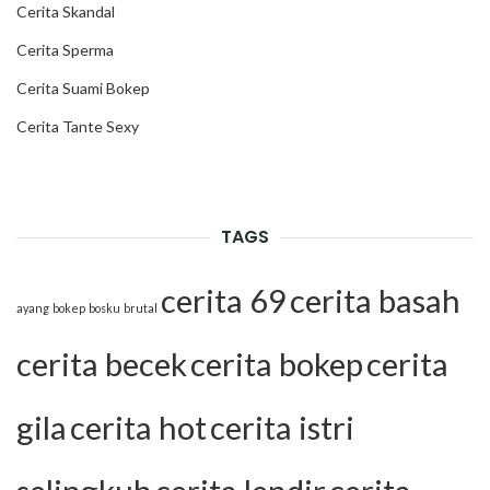
Cerita Skandal
Cerita Sperma
Cerita Suami Bokep
Cerita Tante Sexy
TAGS
cerita 69
cerita basah
ayang
bokep
bosku
brutal
cerita becek
cerita bokep
cerita
gila
cerita hot
cerita istri