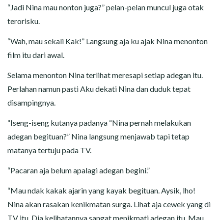
“Jadi Nina mau nonton juga?” pelan-pelan muncul juga otak
terorisku.
“Wah, mau sekali Kak!” Langsung aja ku ajak Nina menonton
film itu dari awal.
Selama menonton Nina terlihat meresapi setiap adegan itu.
Perlahan namun pasti Aku dekati Nina dan duduk tepat
disampingnya.
“Iseng-iseng kutanya padanya “Nina pernah melakukan
adegan begituan?” Nina langsung menjawab tapi tetap
matanya tertuju pada TV.
“Pacaran aja belum apalagi adegan begini.”
“Mau ndak kakak ajarin yang kayak begituan. Aysik, lho!
Nina akan rasakan kenikmatan surga. Lihat aja cewek yang di
TV itu. Dia kelihatannya sangat menikmati adegan itu. Mau