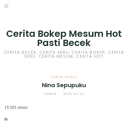
Skip
to
HOME
content
CERITA GILA
Cerita Bokep Mesum Hot
Pasti Becek
CERITA MESUM
CERITA BECEK, CERITA SERU, CERITA BOKEP, CERITA
SERU, CERITA MESUM, CERITA HOT
CERITA SEX HOT
CERITA BOKEP
CERITA NAKAL
Nina Sepupuku
CERITA SKANDAL
ADMIN
/
2026-07-21
CERITA LENDIR
19,581 views
CERITA BASAH
in