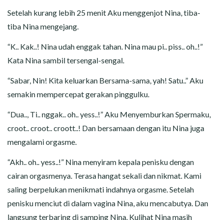
Setelah kurang lebih 25 menit Aku menggenjot Nina, tiba-
tiba Nina mengejang.
“K.. Kak..! Nina udah enggak tahan. Nina mau pi.. piss.. oh..!”
Kata Nina sambil tersengal-sengal.
“Sabar, Nin! Kita keluarkan Bersama-sama, yah! Satu..” Aku
semakin mempercepat gerakan pinggulku.
“Dua.., Ti.. nggak.. oh.. yess..!” Aku Menyemburkan Spermaku,
croot.. croot.. croott..! Dan bersamaan dengan itu Nina juga
mengalami orgasme.
“Akh.. oh.. yess..!” Nina menyiram kepala penisku dengan
cairan orgasmenya. Terasa hangat sekali dan nikmat. Kami
saling berpelukan menikmati indahnya orgasme. Setelah
penisku menciut di dalam vagina Nina, aku mencabutya. Dan
langsung terbaring di samping Nina. Kulihat Nina masih