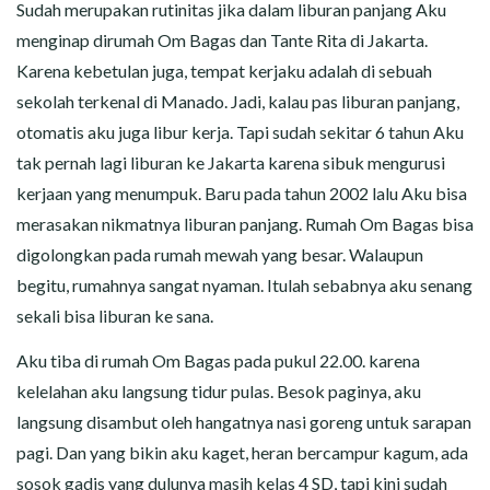
CERITA MALAM
Sudah merupakan rutinitas jika dalam liburan panjang Aku
menginap dirumah Om Bagas dan Tante Rita di Jakarta.
CERITA NAKAL
Karena kebetulan juga, tempat kerjaku adalah di sebuah
sekolah terkenal di Manado. Jadi, kalau pas liburan panjang,
CERITA SEMPROT
otomatis aku juga libur kerja. Tapi sudah sekitar 6 tahun Aku
tak pernah lagi liburan ke Jakarta karena sibuk mengurusi
CERITA SPERMA
kerjaan yang menumpuk. Baru pada tahun 2002 lalu Aku bisa
merasakan nikmatnya liburan panjang. Rumah Om Bagas bisa
CERITA ANAK TIRI
digolongkan pada rumah mewah yang besar. Walaupun
CERITA HOT MAMA
begitu, rumahnya sangat nyaman. Itulah sebabnya aku senang
sekali bisa liburan ke sana.
CERITA TANTE SEXY
Aku tiba di rumah Om Bagas pada pukul 22.00. karena
kelelahan aku langsung tidur pulas. Besok paginya, aku
CERITA ISTRI SELINGKUH
langsung disambut oleh hangatnya nasi goreng untuk sarapan
CARA NGIKLAN DI CERITAGILA.COM?
pagi. Dan yang bikin aku kaget, heran bercampur kagum, ada
sosok gadis yang dulunya masih kelas 4 SD, tapi kini sudah