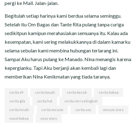
pergi ke Mall. Jalan-jalan.
Begitulah setiap harinya kami berdua selama seminggu.
Setelah itu Om Bagas dan Tante Rita pulang tanpa curiga
sedikitpun kamipun merahasiakan semuanya itu. Kalau ada
kesempatan, kami sering melakukkannya di dalam kamarku
selama sebulan kami membina hubungan terlarang ini.
Sampai Aku harus pulang ke Manado. Nina menangis karena
kepergianku. Tapi Aku berjanji akan kembali lagi dan
memberikan Nina Kenikmatan yang tiada taranya.
cerita 69
cerita basah
cerita becek
cerita bokep
cerita gila
cerita hot
cerita istri selingkuh
cerita lendir
cerita mesum
cerita sex
mesum story
novel bokep
sexy story