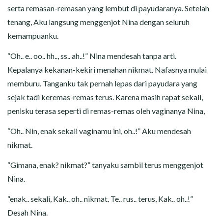
serta remasan-remasan yang lembut di payudaranya. Setelah
tenang, Aku langsung menggenjot Nina dengan seluruh
kemampuanku.
“Oh.. e.. oo.. hh.., ss.. ah..!” Nina mendesah tanpa arti.
Kepalanya kekanan-kekiri menahan nikmat. Nafasnya mulai
memburu. Tanganku tak pernah lepas dari payudara yang
sejak tadi keremas-remas terus. Karena masih rapat sekali,
penisku terasa seperti di remas-remas oleh vaginanya Nina,
“Oh.. Nin, enak sekali vaginamu ini, oh..!” Aku mendesah
nikmat.
“Gimana, enak? nikmat?” tanyaku sambil terus menggenjot
Nina.
“enak.. sekali, Kak.. oh.. nikmat. Te.. rus.. terus, Kak.. oh..!”
Desah Nina.