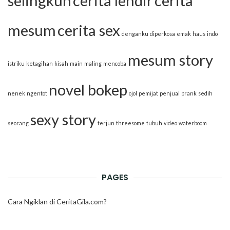
selingkuh
cerita lendir
cerita
mesum
cerita sex
denganku
diperkosa
emak
haus
indo
mesum story
istriku
ketagihan
kisah
main
maling
mencoba
novel bokep
nenek
ngentot
ojol
pemijat
penjual
prank
sedih
sexy story
seorang
terjun
threesome
tubuh
video
waterboom
PAGES
Cara Ngiklan di CeritaGila.com?