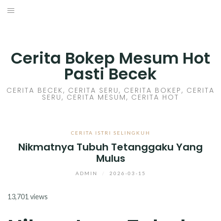
Skip
to
HOME
content
CERITA GILA
Cerita Bokep Mesum Hot
Pasti Becek
CERITA MESUM
CERITA BECEK, CERITA SERU, CERITA BOKEP, CERITA
SERU, CERITA MESUM, CERITA HOT
CERITA SEX HOT
CERITA BOKEP
CERITA ISTRI SELINGKUH
Nikmatnya Tubuh Tetanggaku Yang
CERITA SKANDAL
Mulus
CERITA LENDIR
ADMIN
/
2026-03-15
13,701 views
CERITA BASAH