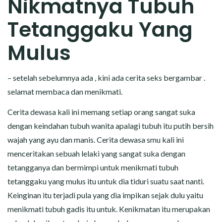
Nikmatnya Tubuh
CERITA MALAM
Tetanggaku Yang
CERITA NAKAL
Mulus
CERITA SEMPROT
– setelah sebelumnya ada , kini ada cerita seks bergambar .
CERITA SPERMA
selamat membaca dan menikmati.
CERITA ANAK TIRI
Cerita dewasa kali ini memang setiap orang sangat suka
dengan keindahan tubuh wanita apalagi tubuh itu putih bersih
CERITA HOT MAMA
wajah yang ayu dan manis. Cerita dewasa smu kali ini
menceritakan sebuah lelaki yang sangat suka dengan
CERITA TANTE SEXY
tetangganya dan bermimpi untuk menikmati tubuh
CERITA ISTRI SELINGKUH
tetanggaku yang mulus itu untuk dia tiduri suatu saat nanti.
Keinginan itu terjadi pula yang dia impikan sejak dulu yaitu
CARA NGIKLAN DI CERITAGILA.COM?
menikmati tubuh gadis itu untuk. Kenikmatan itu merupakan