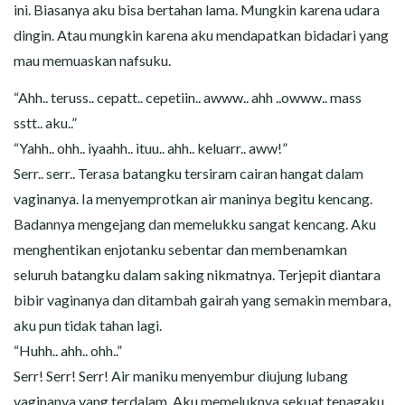
ini. Biasanya aku bisa bertahan lama. Mungkin karena udara
dingin. Atau mungkin karena aku mendapatkan bidadari yang
mau memuaskan nafsuku.
“Ahh.. teruss.. cepatt.. cepetiin.. awww.. ahh ..owww.. mass
sstt.. aku..”
“Yahh.. ohh.. iyaahh.. ituu.. ahh.. keluarr.. aww!”
Serr.. serr.. Terasa batangku tersiram cairan hangat dalam
vaginanya. Ia menyemprotkan air maninya begitu kencang.
Badannya mengejang dan memelukku sangat kencang. Aku
menghentikan enjotanku sebentar dan membenamkan
seluruh batangku dalam saking nikmatnya. Terjepit diantara
bibir vaginanya dan ditambah gairah yang semakin membara,
aku pun tidak tahan lagi.
“Huhh.. ahh.. ohh..”
Serr! Serr! Serr! Air maniku menyembur diujung lubang
vaginanya yang terdalam. Aku memeluknya sekuat tenagaku.