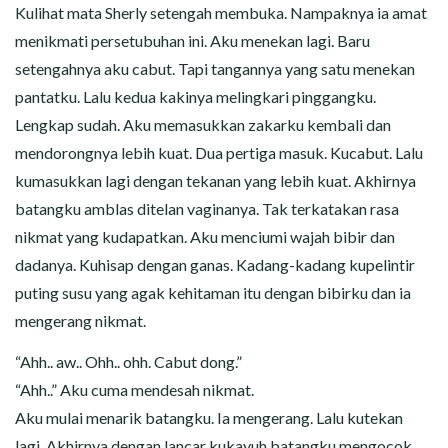
Kulihat mata Sherly setengah membuka. Nampaknya ia amat
menikmati persetubuhan ini. Aku menekan lagi. Baru
setengahnya aku cabut. Tapi tangannya yang satu menekan
pantatku. Lalu kedua kakinya melingkari pinggangku.
Lengkap sudah. Aku memasukkan zakarku kembali dan
mendorongnya lebih kuat. Dua pertiga masuk. Kucabut. Lalu
kumasukkan lagi dengan tekanan yang lebih kuat. Akhirnya
batangku amblas ditelan vaginanya. Tak terkatakan rasa
nikmat yang kudapatkan. Aku menciumi wajah bibir dan
dadanya. Kuhisap dengan ganas. Kadang-kadang kupelintir
puting susu yang agak kehitaman itu dengan bibirku dan ia
mengerang nikmat.
“Ahh.. aw.. Ohh.. ohh. Cabut dong.”
“Ahh..” Aku cuma mendesah nikmat.
Aku mulai menarik batangku. Ia mengerang. Lalu kutekan
lagi. Akhirnya dengan lancar kukayuh batangku mengocok