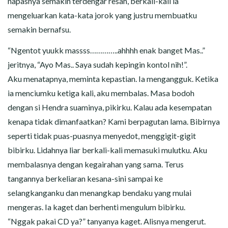
napasnya semakin terdengar resah, berkali-kali ia
mengeluarkan kata-kata jorok yang justru membuatku
semakin bernafsu.
“Ngentot yuukk massss…………..ahhhh enak banget Mas..”
jeritnya, “Ayo Mas.. Saya sudah kepingin kontol nih!”.
Aku menatapnya, meminta kepastian. Ia mengangguk. Ketika
ia menciumku ketiga kali, aku membalas. Masa bodoh
dengan si Hendra suaminya, pikirku. Kalau ada kesempatan
kenapa tidak dimanfaatkan? Kami berpagutan lama. Bibirnya
seperti tidak puas-puasnya menyedot, menggigit-gigit
bibirku. Lidahnya liar berkali-kali memasuki mulutku. Aku
membalasnya dengan kegairahan yang sama. Terus
tangannya berkeliaran kesana-sini sampai ke
selangkanganku dan menangkap bendaku yang mulai
mengeras. Ia kaget dan berhenti mengulum bibirku.
“Nggak pakai CD ya?” tanyanya kaget. Alisnya mengerut.