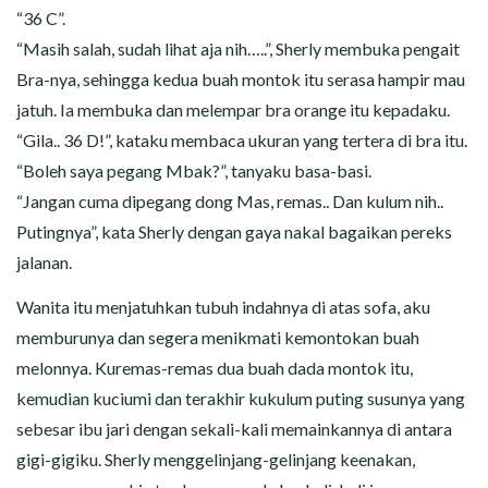
“36 C”.
“Masih salah, sudah lihat aja nih…..”, Sherly membuka pengait
Bra-nya, sehingga kedua buah montok itu serasa hampir mau
jatuh. Ia membuka dan melempar bra orange itu kepadaku.
“Gila.. 36 D!”, kataku membaca ukuran yang tertera di bra itu.
“Boleh saya pegang Mbak?”, tanyaku basa-basi.
“Jangan cuma dipegang dong Mas, remas.. Dan kulum nih..
Putingnya”, kata Sherly dengan gaya nakal bagaikan pereks
jalanan.
Wanita itu menjatuhkan tubuh indahnya di atas sofa, aku
memburunya dan segera menikmati kemontokan buah
melonnya. Kuremas-remas dua buah dada montok itu,
kemudian kuciumi dan terakhir kukulum puting susunya yang
sebesar ibu jari dengan sekali-kali memainkannya di antara
gigi-gigiku. Sherly menggelinjang-gelinjang keenakan,