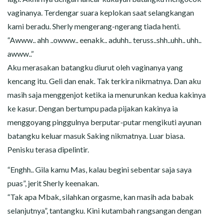
vaginanya. Terdengar suara keplokan saat selangkangan
kami beradu. Sherly mengerang-ngerang tiada henti.
“Awww.. ahh ..owww.. eenakk.. aduhh.. teruss..shh..uhh.. uhh..
awww..”
Aku merasakan batangku diurut oleh vaginanya yang
kencang itu. Geli dan enak. Tak terkira nikmatnya. Dan aku
masih saja menggenjot ketika ia menurunkan kedua kakinya
ke kasur. Dengan bertumpu pada pijakan kakinya ia
menggoyang pinggulnya berputar-putar mengikuti ayunan
batangku keluar masuk Saking nikmatnya. Luar biasa.
Penisku terasa dipelintir.
“Enghh.. Gila kamu Mas, kalau begini sebentar saja saya
puas”, jerit Sherly keenakan.
“Tak apa Mbak, silahkan orgasme, kan masih ada babak
selanjutnya”, tantangku. Kini kutambah rangsangan dengan