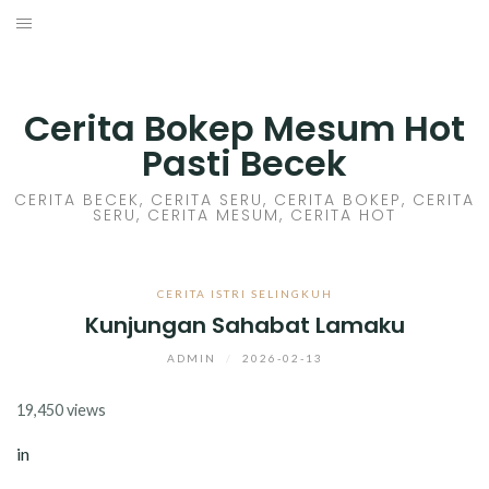
Skip
to
HOME
content
CERITA GILA
Cerita Bokep Mesum Hot
Pasti Becek
CERITA MESUM
CERITA BECEK, CERITA SERU, CERITA BOKEP, CERITA
SERU, CERITA MESUM, CERITA HOT
CERITA SEX HOT
CERITA BOKEP
CERITA ISTRI SELINGKUH
Kunjungan Sahabat Lamaku
CERITA SKANDAL
ADMIN
/
2026-02-13
CERITA LENDIR
19,450 views
CERITA BASAH
in