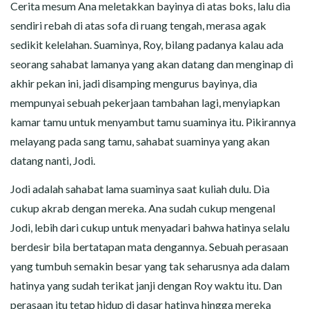
CERITA MALAM
Cerita mesum Ana meletakkan bayinya di atas boks, lalu dia
sendiri rebah di atas sofa di ruang tengah, merasa agak
CERITA NAKAL
sedikit kelelahan. Suaminya, Roy, bilang padanya kalau ada
seorang sahabat lamanya yang akan datang dan menginap di
CERITA SEMPROT
akhir pekan ini, jadi disamping mengurus bayinya, dia
mempunyai sebuah pekerjaan tambahan lagi, menyiapkan
CERITA SPERMA
kamar tamu untuk menyambut tamu suaminya itu. Pikirannya
melayang pada sang tamu, sahabat suaminya yang akan
CERITA ANAK TIRI
datang nanti, Jodi.
CERITA HOT MAMA
Jodi adalah sahabat lama suaminya saat kuliah dulu. Dia
cukup akrab dengan mereka. Ana sudah cukup mengenal
CERITA TANTE SEXY
Jodi, lebih dari cukup untuk menyadari bahwa hatinya selalu
berdesir bila bertatapan mata dengannya. Sebuah perasaan
CERITA ISTRI SELINGKUH
yang tumbuh semakin besar yang tak seharusnya ada dalam
CARA NGIKLAN DI CERITAGILA.COM?
hatinya yang sudah terikat janji dengan Roy waktu itu. Dan
perasaan itu tetap hidup di dasar hatinya hingga mereka