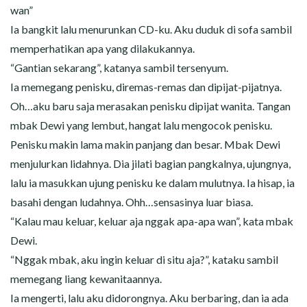
wan”
Ia bangkit lalu menurunkan CD-ku. Aku duduk di sofa sambil
memperhatikan apa yang dilakukannya.
“Gantian sekarang”, katanya sambil tersenyum.
Ia memegang penisku, diremas-remas dan dipijat-pijatnya.
Oh…aku baru saja merasakan penisku dipijat wanita. Tangan
mbak Dewi yang lembut, hangat lalu mengocok penisku.
Penisku makin lama makin panjang dan besar. Mbak Dewi
menjulurkan lidahnya. Dia jilati bagian pangkalnya, ujungnya,
lalu ia masukkan ujung penisku ke dalam mulutnya. Ia hisap, ia
basahi dengan ludahnya. Ohh…sensasinya luar biasa.
“Kalau mau keluar, keluar aja nggak apa-apa wan”, kata mbak
Dewi.
“Nggak mbak, aku ingin keluar di situ aja?”, kataku sambil
memegang liang kewanitaannya.
Ia mengerti, lalu aku didorongnya. Aku berbaring, dan ia ada