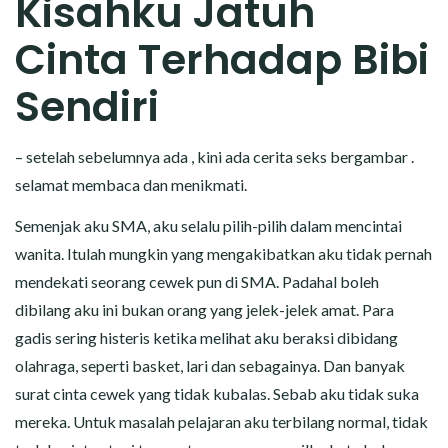
Kisahku Jatuh
CERITA MALAM
Cinta Terhadap Bibi
CERITA NAKAL
Sendiri
CERITA SEMPROT
– setelah sebelumnya ada , kini ada cerita seks bergambar .
CERITA SPERMA
selamat membaca dan menikmati.
CERITA ANAK TIRI
Semenjak aku SMA, aku selalu pilih-pilih dalam mencintai
wanita. Itulah mungkin yang mengakibatkan aku tidak pernah
CERITA HOT MAMA
mendekati seorang cewek pun di SMA. Padahal boleh
dibilang aku ini bukan orang yang jelek-jelek amat. Para
CERITA TANTE SEXY
gadis sering histeris ketika melihat aku beraksi dibidang
CERITA ISTRI SELINGKUH
olahraga, seperti basket, lari dan sebagainya. Dan banyak
surat cinta cewek yang tidak kubalas. Sebab aku tidak suka
CARA NGIKLAN DI CERITAGILA.COM?
mereka. Untuk masalah pelajaran aku terbilang normal, tidak