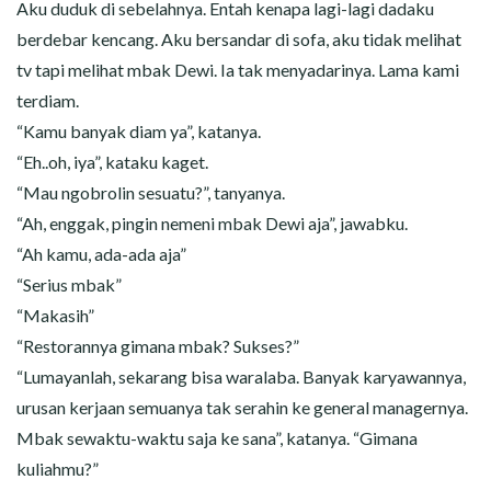
Aku duduk di sebelahnya. Entah kenapa lagi-lagi dadaku
berdebar kencang. Aku bersandar di sofa, aku tidak melihat
tv tapi melihat mbak Dewi. Ia tak menyadarinya. Lama kami
terdiam.
“Kamu banyak diam ya”, katanya.
“Eh..oh, iya”, kataku kaget.
“Mau ngobrolin sesuatu?”, tanyanya.
“Ah, enggak, pingin nemeni mbak Dewi aja”, jawabku.
“Ah kamu, ada-ada aja”
“Serius mbak”
“Makasih”
“Restorannya gimana mbak? Sukses?”
“Lumayanlah, sekarang bisa waralaba. Banyak karyawannya,
urusan kerjaan semuanya tak serahin ke general managernya.
Mbak sewaktu-waktu saja ke sana”, katanya. “Gimana
kuliahmu?”