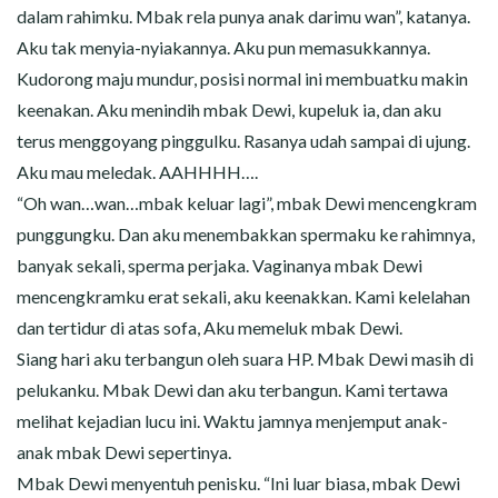
dalam rahimku. Mbak rela punya anak darimu wan”, katanya.
Aku tak menyia-nyiakannya. Aku pun memasukkannya.
Kudorong maju mundur, posisi normal ini membuatku makin
keenakan. Aku menindih mbak Dewi, kupeluk ia, dan aku
terus menggoyang pinggulku. Rasanya udah sampai di ujung.
Aku mau meledak. AAHHHH….
“Oh wan…wan…mbak keluar lagi”, mbak Dewi mencengkram
punggungku. Dan aku menembakkan spermaku ke rahimnya,
banyak sekali, sperma perjaka. Vaginanya mbak Dewi
mencengkramku erat sekali, aku keenakkan. Kami kelelahan
dan tertidur di atas sofa, Aku memeluk mbak Dewi.
Siang hari aku terbangun oleh suara HP. Mbak Dewi masih di
pelukanku. Mbak Dewi dan aku terbangun. Kami tertawa
melihat kejadian lucu ini. Waktu jamnya menjemput anak-
anak mbak Dewi sepertinya.
Mbak Dewi menyentuh penisku. “Ini luar biasa, mbak Dewi