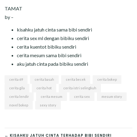
TAMAT
by –
kisahku jatuh cinta sama bibi sendiri
cerita sex ml dengan bibiku sendiri
cerita kuentot bibiku sendiri
cerita mesum sama bibi sendiri
aku jatuh cinta pada bibiku sendiri
cerita 69
cerita basah
cerita becek
cerita bokep
cerita gila
cerita hot
cerita istri selingkuh
cerita lendir
cerita mesum
cerita sex
mesum story
novel bokep
sexy story
← KISAHKU JATUH CINTA TERHADAP BIBI SENDIRI