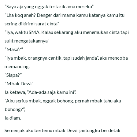
“Saya aja yang nggak tertarik ama mereka”
“Lha koq aneh? Denger dari mama kamu katanya kamu itu
sering dikirimi surat cinta”
“Iya, waktu SMA. Kalau sekarang aku menemukan cinta tapi
sulit mengatakannya”
“Masa’?”
“Iya mbak, orangnya cantik, tapi sudah janda”, aku mencoba
memancing.
“Siapa?”
“Mbak Dewi”.
Ia ketawa, “Ada-ada saja kamu ini”.
“Aku serius mbak, nggak bohong, pernah mbak tahu aku
bohong?”,
Ia diam.
Semenjak aku bertemu mbak Dewi, jantungku berdetak