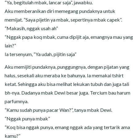
“Ya, begitulah mbak, lancar saja”, jawabku.
Aku memberanikan diri memegang pundaknya untuk
memijat. “Saya pijetin ya mbak, sepertinya mbak capek”.
“Makasih, nggak usah ah”
“Nggak papa koq mbak, cuma dipijit aja, emangnya mau yang
lain?”
Ia tersenyum, “Ya udah, pijitin saja”
Aku memijiti pundaknya, punggungnya, dengan pijatan yang
halus, sesekali aku meraba ke bahunya. Ia memakai tshirt
ketat. Sehingga aku bisa melihat lekukan tubuh dan juga tali
bh-nya. Dadanya mbak Dewi besar juga. Tercium bau harum
parfumnya.
“Kamu sudah punya pacar Wan?”, tanya mbak Dewi.
“Nggak punya mbak”
“Koq bisa nggak punya, emang nggak ada yang tertarik ama
kamu?”