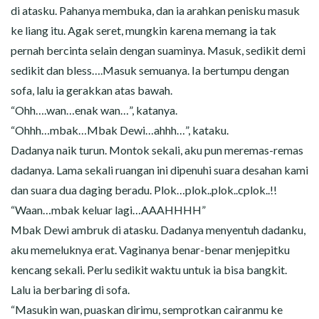
di atasku. Pahanya membuka, dan ia arahkan penisku masuk
ke liang itu. Agak seret, mungkin karena memang ia tak
pernah bercinta selain dengan suaminya. Masuk, sedikit demi
sedikit dan bless….Masuk semuanya. Ia bertumpu dengan
sofa, lalu ia gerakkan atas bawah.
“Ohh….wan…enak wan…”, katanya.
“Ohhh…mbak…Mbak Dewi…ahhh…”, kataku.
Dadanya naik turun. Montok sekali, aku pun meremas-remas
dadanya. Lama sekali ruangan ini dipenuhi suara desahan kami
dan suara dua daging beradu. Plok…plok..plok..cplok..!!
“Waan…mbak keluar lagi…AAAHHHH”
Mbak Dewi ambruk di atasku. Dadanya menyentuh dadanku,
aku memeluknya erat. Vaginanya benar-benar menjepitku
kencang sekali. Perlu sedikit waktu untuk ia bisa bangkit.
Lalu ia berbaring di sofa.
“Masukin wan, puaskan dirimu, semprotkan cairanmu ke