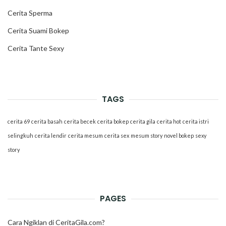
Cerita Sperma
Cerita Suami Bokep
Cerita Tante Sexy
TAGS
cerita 69
cerita basah
cerita becek
cerita bokep
cerita gila
cerita hot
cerita istri
selingkuh
cerita lendir
cerita mesum
cerita sex
mesum story
novel bokep
sexy
story
PAGES
Cara Ngiklan di CeritaGila.com?