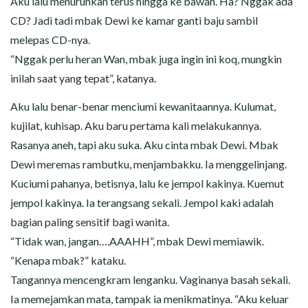
Aku lalu menurunkan terus hingga ke bawah. Ha? Nggak ada
CD? Jadi tadi mbak Dewi ke kamar ganti baju sambil
melepas CD-nya.
“Nggak perlu heran Wan, mbak juga ingin ini koq, mungkin
inilah saat yang tepat”, katanya.
Aku lalu benar-benar menciumi kewanitaannya. Kulumat,
kujilat, kuhisap. Aku baru pertama kali melakukannya.
Rasanya aneh, tapi aku suka. Aku cinta mbak Dewi. Mbak
Dewi meremas rambutku, menjambakku. Ia menggelinjang.
Kuciumi pahanya, betisnya, lalu ke jempol kakinya. Kuemut
jempol kakinya. Ia terangsang sekali. Jempol kaki adalah
bagian paling sensitif bagi wanita.
“Tidak wan, jangan….AAAHH”, mbak Dewi memiawik.
“Kenapa mbak?” kataku.
Tangannya mencengkram lenganku. Vaginanya basah sekali.
Ia memejamkan mata, tampak ia menikmatinya. “Aku keluar