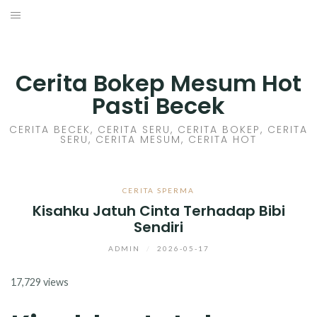
Skip
to
HOME
content
CERITA GILA
Cerita Bokep Mesum Hot
Pasti Becek
CERITA MESUM
CERITA BECEK, CERITA SERU, CERITA BOKEP, CERITA
SERU, CERITA MESUM, CERITA HOT
CERITA SEX HOT
CERITA BOKEP
CERITA SPERMA
Kisahku Jatuh Cinta Terhadap Bibi
CERITA SKANDAL
Sendiri
CERITA LENDIR
ADMIN
/
2026-05-17
17,729 views
CERITA BASAH