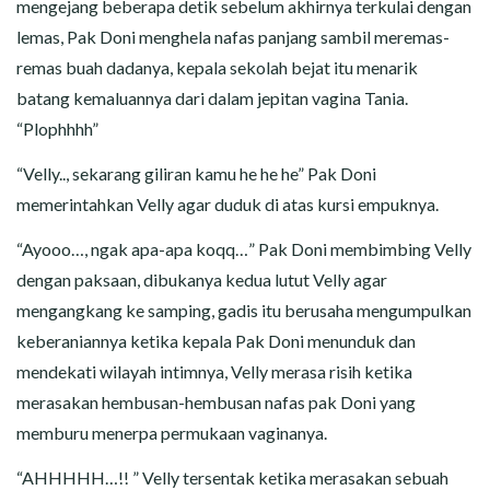
mengejang beberapa detik sebelum akhirnya terkulai dengan
lemas, Pak Doni menghela nafas panjang sambil meremas-
remas buah dadanya, kepala sekolah bejat itu menarik
batang kemaluannya dari dalam jepitan vagina Tania.
“Plophhhh”
“Velly.., sekarang giliran kamu he he he” Pak Doni
memerintahkan Velly agar duduk di atas kursi empuknya.
“Ayooo…, ngak apa-apa koqq…” Pak Doni membimbing Velly
dengan paksaan, dibukanya kedua lutut Velly agar
mengangkang ke samping, gadis itu berusaha mengumpulkan
keberaniannya ketika kepala Pak Doni menunduk dan
mendekati wilayah intimnya, Velly merasa risih ketika
merasakan hembusan-hembusan nafas pak Doni yang
memburu menerpa permukaan vaginanya.
“AHHHHH…!! ” Velly tersentak ketika merasakan sebuah