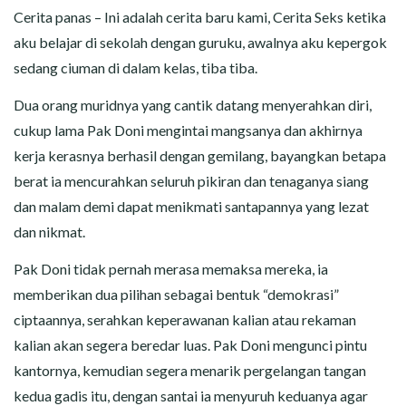
CERITA MALAM
Cerita panas – Ini adalah cerita baru kami, Cerita Seks ketika
aku belajar di sekolah dengan guruku, awalnya aku kepergok
CERITA NAKAL
sedang ciuman di dalam kelas, tiba tiba.
CERITA SEMPROT
Dua orang muridnya yang cantik datang menyerahkan diri,
cukup lama Pak Doni mengintai mangsanya dan akhirnya
CERITA SPERMA
kerja kerasnya berhasil dengan gemilang, bayangkan betapa
berat ia mencurahkan seluruh pikiran dan tenaganya siang
CERITA ANAK TIRI
dan malam demi dapat menikmati santapannya yang lezat
dan nikmat.
CERITA HOT MAMA
Pak Doni tidak pernah merasa memaksa mereka, ia
CERITA TANTE SEXY
memberikan dua pilihan sebagai bentuk “demokrasi”
ciptaannya, serahkan keperawanan kalian atau rekaman
CERITA ISTRI SELINGKUH
kalian akan segera beredar luas. Pak Doni mengunci pintu
kantornya, kemudian segera menarik pergelangan tangan
CARA NGIKLAN DI CERITAGILA.COM?
kedua gadis itu, dengan santai ia menyuruh keduanya agar