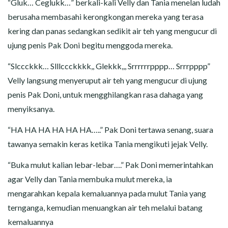
“Gluk… Ceglukk…” berkali-kali Velly dan Tania menelan ludah
berusaha membasahi kerongkongan mereka yang terasa
kering dan panas sedangkan sedikit air teh yang mengucur di
ujung penis Pak Doni begitu menggoda mereka.
“Slccckkk… Slllccckkkk,, Glekkk,,, Srrrrrrpppp… Srrrpppp”
Velly langsung menyeruput air teh yang mengucur di ujung
penis Pak Doni, untuk mengghilangkan rasa dahaga yang
menyiksanya.
“HA HA HA HA HA HA…..” Pak Doni tertawa senang, suara
tawanya semakin keras ketika Tania mengikuti jejak Velly.
“Buka mulut kalian lebar-lebar….” Pak Doni memerintahkan
agar Velly dan Tania membuka mulut mereka, ia
mengarahkan kepala kemaluannya pada mulut Tania yang
ternganga, kemudian menuangkan air teh melalui batang
kemaluannya