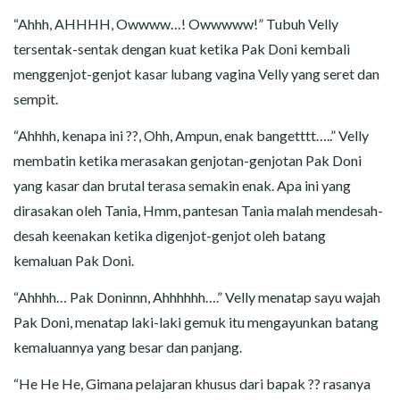
“Ahhh, AHHHH, Owwww…! Owwwww!” Tubuh Velly
tersentak-sentak dengan kuat ketika Pak Doni kembali
menggenjot-genjot kasar lubang vagina Velly yang seret dan
sempit.
“Ahhhh, kenapa ini ??, Ohh, Ampun, enak bangetttt…..” Velly
membatin ketika merasakan genjotan-genjotan Pak Doni
yang kasar dan brutal terasa semakin enak. Apa ini yang
dirasakan oleh Tania, Hmm, pantesan Tania malah mendesah-
desah keenakan ketika digenjot-genjot oleh batang
kemaluan Pak Doni.
“Ahhhh… Pak Doninnn, Ahhhhhh….” Velly menatap sayu wajah
Pak Doni, menatap laki-laki gemuk itu mengayunkan batang
kemaluannya yang besar dan panjang.
“He He He, Gimana pelajaran khusus dari bapak ?? rasanya