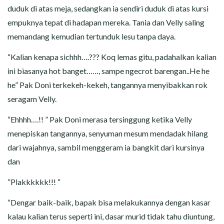
duduk di atas meja, sedangkan ia sendiri duduk di atas kursi
empuknya tepat di hadapan mereka. Tania dan Velly saling
memandang kemudian tertunduk lesu tanpa daya.
“Kalian kenapa sichhh….??? Koq lemas gitu, padahalkan kalian
ini biasanya hot banget……, sampe ngecrot barengan..He he
he” Pak Doni terkekeh-kekeh, tangannya menyibakkan rok
seragam Velly.
“Ehhhh….!! ” Pak Doni merasa tersinggung ketika Velly
menepiskan tangannya, senyuman mesum mendadak hilang
dari wajahnya, sambil menggeram ia bangkit dari kursinya
dan
”Plakkkkkk!!! “
“Dengar baik-baik, bapak bisa melakukannya dengan kasar
kalau kalian terus seperti ini, dasar murid tidak tahu diuntung,