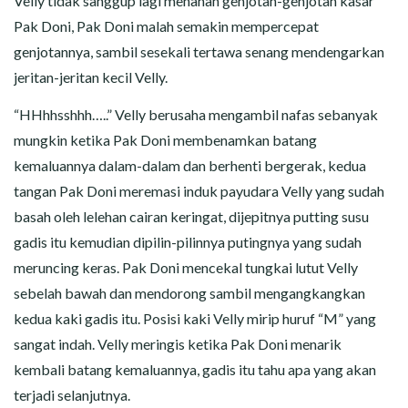
Velly tidak sanggup lagi menahan genjotan-genjotan kasar
Pak Doni, Pak Doni malah semakin mempercepat
genjotannya, sambil sesekali tertawa senang mendengarkan
jeritan-jeritan kecil Velly.
“HHhhsshhh…..” Velly berusaha mengambil nafas sebanyak
mungkin ketika Pak Doni membenamkan batang
kemaluannya dalam-dalam dan berhenti bergerak, kedua
tangan Pak Doni meremasi induk payudara Velly yang sudah
basah oleh lelehan cairan keringat, dijepitnya putting susu
gadis itu kemudian dipilin-pilinnya putingnya yang sudah
meruncing keras. Pak Doni mencekal tungkai lutut Velly
sebelah bawah dan mendorong sambil mengangkangkan
kedua kaki gadis itu. Posisi kaki Velly mirip huruf “M” yang
sangat indah. Velly meringis ketika Pak Doni menarik
kembali batang kemaluannya, gadis itu tahu apa yang akan
terjadi selanjutnya.