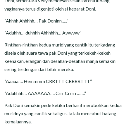
Doni, sementara Velly mendesah resah karena lubang
vaginanya terus digenjoti oleh si keparat Doni.
“Ahhhh Ahhhhh… Pak Doninn…..”
“Aduhhh… duhhhh Ahhhhhh… Awwww”
Rintihan-rintihan kedua murid yang cantik itu terkadang
disela oleh suara tawa pak Doni yang terkekeh-kekeh
keenakan, erangan dan desahan-desahan manja semakin
sering terdengar dari bibir mereka.
“Aaaaa…. Hemmmm CRRTTT CRRRRTTT”
“Aduhhhh… AAAAAAA…. Crrr Crrrrr…….”
Pak Doni semakin pede ketika berhasil merobohkan kedua
muridnya yang cantik sekaligus. Ia lalu mencabut batang
kemaluannya.