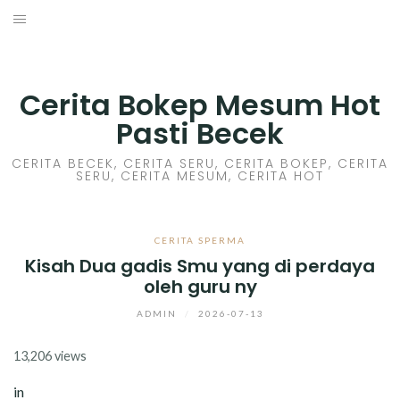
Skip
to
HOME
content
CERITA GILA
Cerita Bokep Mesum Hot
Pasti Becek
CERITA MESUM
CERITA BECEK, CERITA SERU, CERITA BOKEP, CERITA
SERU, CERITA MESUM, CERITA HOT
CERITA SEX HOT
CERITA BOKEP
CERITA SPERMA
Kisah Dua gadis Smu yang di perdaya
CERITA SKANDAL
oleh guru ny
CERITA LENDIR
ADMIN
/
2026-07-13
13,206 views
CERITA BASAH
in