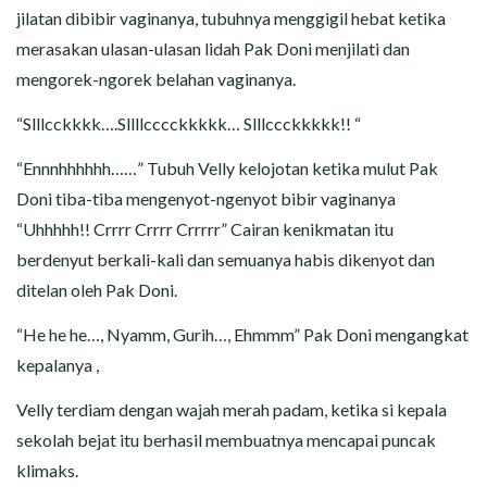
jilatan dibibir vaginanya, tubuhnya menggigil hebat ketika
merasakan ulasan-ulasan lidah Pak Doni menjilati dan
mengorek-ngorek belahan vaginanya.
“Slllcckkkk….Sllllcccckkkkk… Slllccckkkkk!! “
“Ennnhhhhhh……” Tubuh Velly kelojotan ketika mulut Pak
Doni tiba-tiba mengenyot-ngenyot bibir vaginanya
“Uhhhhh!! Crrrr Crrrr Crrrrr” Cairan kenikmatan itu
berdenyut berkali-kali dan semuanya habis dikenyot dan
ditelan oleh Pak Doni.
“He he he…, Nyamm, Gurih…, Ehmmm” Pak Doni mengangkat
kepalanya ,
Velly terdiam dengan wajah merah padam, ketika si kepala
sekolah bejat itu berhasil membuatnya mencapai puncak
klimaks.