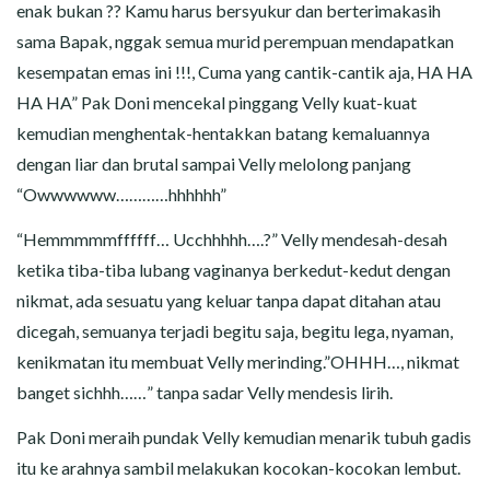
enak bukan ?? Kamu harus bersyukur dan berterimakasih
sama Bapak, nggak semua murid perempuan mendapatkan
kesempatan emas ini !!!, Cuma yang cantik-cantik aja, HA HA
HA HA” Pak Doni mencekal pinggang Velly kuat-kuat
kemudian menghentak-hentakkan batang kemaluannya
dengan liar dan brutal sampai Velly melolong panjang
“Owwwwww…………hhhhhh”
“Hemmmmmffffff… Ucchhhhh….?” Velly mendesah-desah
ketika tiba-tiba lubang vaginanya berkedut-kedut dengan
nikmat, ada sesuatu yang keluar tanpa dapat ditahan atau
dicegah, semuanya terjadi begitu saja, begitu lega, nyaman,
kenikmatan itu membuat Velly merinding.”OHHH…, nikmat
banget sichhh……” tanpa sadar Velly mendesis lirih.
Pak Doni meraih pundak Velly kemudian menarik tubuh gadis
itu ke arahnya sambil melakukan kocokan-kocokan lembut.