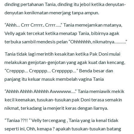
dinding pertahanan Tania, dinding itu jebol ketika denyutan-
denyutan kenikmatan menerjang tanpa ampun.
“Ahhh… Crrr Crrrrr.. Crrrr…..” Tania memejamkan matanya,
Velly agak tercekat ketika menatap Tania, bibirnya agak
terbuka sambil mendesis pelan “Ohhhhhhh, nikmatnya……….”
Tania tidak lagi merintih kesakitan ketika Pak Doni mulai
melakukan genjotan-genjotan yang agak kuat dan kencang,
“Crepppp… Crepppp… Creppppp…” Benda besar dan
panjang itu keluar masuk membelah vagina Tania
“Ahhhh Ahhhh Ahhhhh Awwwww….” Tania memiawik mekik
kecil keenakan, tusukan-tusukan pak Doni terasa semakin
nikmat, terkadang ia menjerit keras dengan liarnya.
“Taniaa ??!! ” Velly tercengang , Tania yang ia kenal tidak
seperti ini, Ohh, kenapa ? apakah tusukan-tusukan batang