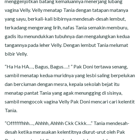
menggenjotkan batang kemaluannya menerjang lubang
vagina Velly. Velly menatap Tania dengan tatapan matanya
yang sayu, berkali-kali bibirnya mendesah-desah lembut,
terkadang mengerang lirih, nafas Tania semakin memburu,
gadis itu menundukkan tubuhnya dan mengalungkan kedua
tangannya pada leher Velly. Dengan lembut Tania melumat
bibir Velly.
“Ha Ha HA…, Bagus, Bagus….! ” Pak Doni tertawa senang,
sambil menatap kedua muridnya yang lesbi saling berpelukan
dan berciuman dengan mesra, kepala sekolah bejat itu
menatap pantat Tania yang agak menungging di sisinya,
sambil mengocok vagina Velly Pak Doni mencari cari kelentit
Tania.
“Offffffhhh…, Ahhhh, Ahhhh Ckk Ckkk….” Tania mendesah-
desah ketika merasakan kelentitnya diurut-urut oleh Pak