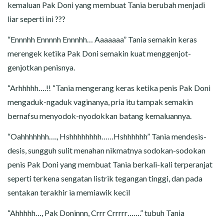
kemaluan Pak Doni yang membuat Tania berubah menjadi
liar seperti ini ???
“Ennnhh Ennnnh Ennnhh… Aaaaaaa” Tania semakin keras
merengek ketika Pak Doni semakin kuat menggenjot-
genjotkan penisnya.
“Arhhhhh….!! “Tania mengerang keras ketika penis Pak Doni
mengaduk-ngaduk vaginanya, pria itu tampak semakin
bernafsu menyodok-nyodokkan batang kemaluannya.
“Oahhhhhhh…., Hshhhhhhhh……Hshhhhhh” Tania mendesis-
desis, sungguh sulit menahan nikmatnya sodokan-sodokan
penis Pak Doni yang membuat Tania berkali-kali terperanjat
seperti terkena sengatan listrik tegangan tinggi, dan pada
sentakan terakhir ia memiawik kecil
“Ahhhhh…, Pak Doninnn, Crrr Crrrrr…….” tubuh Tania