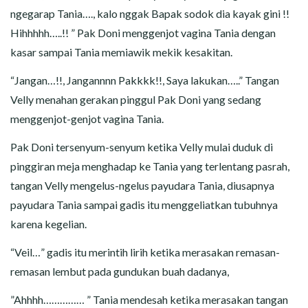
ngegarap Tania…., kalo nggak Bapak sodok dia kayak gini !!
Hihhhhh…..!! ” Pak Doni menggenjot vagina Tania dengan
kasar sampai Tania memiawik mekik kesakitan.
“Jangan…!!, Jangannnn Pakkkk!!, Saya lakukan…..” Tangan
Velly menahan gerakan pinggul Pak Doni yang sedang
menggenjot-genjot vagina Tania.
Pak Doni tersenyum-senyum ketika Velly mulai duduk di
pinggiran meja menghadap ke Tania yang terlentang pasrah,
tangan Velly mengelus-ngelus payudara Tania, diusapnya
payudara Tania sampai gadis itu menggeliatkan tubuhnya
karena kegelian.
“Veil…” gadis itu merintih lirih ketika merasakan remasan-
remasan lembut pada gundukan buah dadanya,
”Ahhhh…………… ” Tania mendesah ketika merasakan tangan