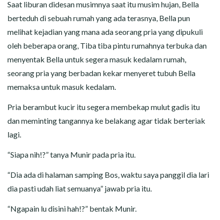
CERITA MALAM
Saat liburan didesan musimnya saat itu musim hujan, Bella
berteduh di sebuah rumah yang ada terasnya, Bella pun
CERITA NAKAL
melihat kejadian yang mana ada seorang pria yang dipukuli
oleh beberapa orang, Tiba tiba pintu rumahnya terbuka dan
CERITA SEMPROT
menyentak Bella untuk segera masuk kedalam rumah,
seorang pria yang berbadan kekar menyeret tubuh Bella
CERITA SPERMA
memaksa untuk masuk kedalam.
CERITA ANAK TIRI
Pria berambut kucir itu segera membekap mulut gadis itu
dan meminting tangannya ke belakang agar tidak berteriak
CERITA HOT MAMA
lagi.
CERITA TANTE SEXY
“Siapa nih!?” tanya Munir pada pria itu.
“Dia ada di halaman samping Bos, waktu saya panggil dia lari
CERITA ISTRI SELINGKUH
dia pasti udah liat semuanya” jawab pria itu.
CARA NGIKLAN DI CERITAGILA.COM?
“Ngapain lu disini hah!?” bentak Munir.