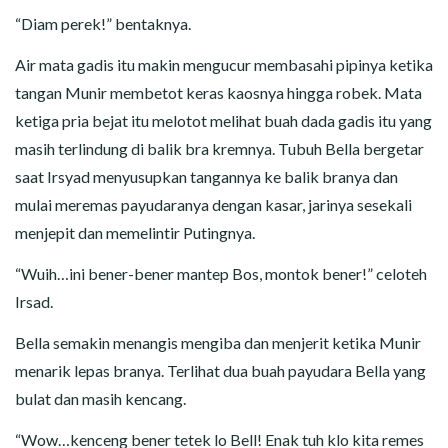
“Diam perek!” bentaknya.
Air mata gadis itu makin mengucur membasahi pipinya ketika
tangan Munir membetot keras kaosnya hingga robek. Mata
ketiga pria bejat itu melotot melihat buah dada gadis itu yang
masih terlindung di balik bra kremnya. Tubuh Bella bergetar
saat Irsyad menyusupkan tangannya ke balik branya dan
mulai meremas payudaranya dengan kasar, jarinya sesekali
menjepit dan memelintir Putingnya.
“Wuih…ini bener-bener mantep Bos, montok bener!” celoteh
Irsad.
Bella semakin menangis mengiba dan menjerit ketika Munir
menarik lepas branya. Terlihat dua buah payudara Bella yang
bulat dan masih kencang.
“Wow…kenceng bener tetek lo Bell! Enak tuh klo kita remes