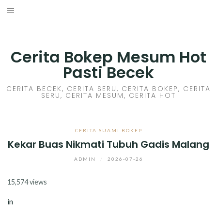
Skip
to
HOME
content
CERITA GILA
Cerita Bokep Mesum Hot
Pasti Becek
CERITA MESUM
CERITA BECEK, CERITA SERU, CERITA BOKEP, CERITA
SERU, CERITA MESUM, CERITA HOT
CERITA SEX HOT
CERITA BOKEP
CERITA SUAMI BOKEP
Kekar Buas Nikmati Tubuh Gadis Malang
CERITA SKANDAL
ADMIN
/
2026-07-26
CERITA LENDIR
15,574 views
CERITA BASAH
in