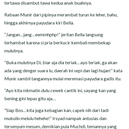
tertawa disambut tawa kedua anak buahnya.
Rabaan Munir dari pipinya merambat turun ke leher, bahu,
hingga akhirnya payudara kiri Bella.
“Jangan…jang…eemmhphp!” jeritan Bella langsung
terhambat karena si pria berkucir kembali membekap
mulutnya.
“Buka mulutnya Di, biar aja dia teriak…ayo teriak, ga akan
ada yang denger suara lu, daerah ini sepi dan lagi hujan!” kata
Munir sambil tangannya mulai meremasi payudara gadis itu.
“Ayo kita nikmatin dulu cewek cantik ini, sayang kan yang
bening gini lepas gitu aja…
“Siap Bos…kita juga kebagian kan, capek nih dari tadi
mukulin melulu hehehe!” Irsyad nampak antusias dan
tersenyum mesum, demikian pula Muchdi, temannya yang