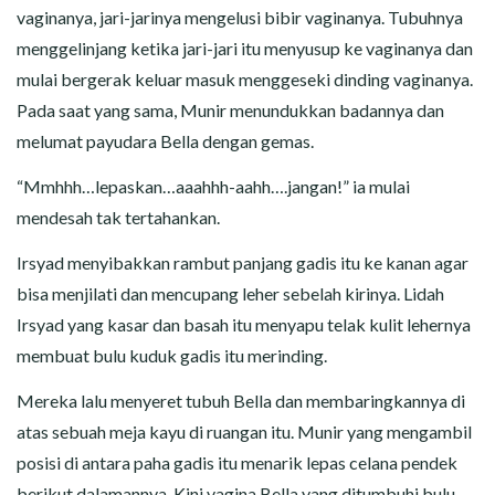
vaginanya, jari-jarinya mengelusi bibir vaginanya. Tubuhnya
menggelinjang ketika jari-jari itu menyusup ke vaginanya dan
mulai bergerak keluar masuk menggeseki dinding vaginanya.
Pada saat yang sama, Munir menundukkan badannya dan
melumat payudara Bella dengan gemas.
“Mmhhh…lepaskan…aaahhh-aahh….jangan!” ia mulai
mendesah tak tertahankan.
Irsyad menyibakkan rambut panjang gadis itu ke kanan agar
bisa menjilati dan mencupang leher sebelah kirinya. Lidah
Irsyad yang kasar dan basah itu menyapu telak kulit lehernya
membuat bulu kuduk gadis itu merinding.
Mereka lalu menyeret tubuh Bella dan membaringkannya di
atas sebuah meja kayu di ruangan itu. Munir yang mengambil
posisi di antara paha gadis itu menarik lepas celana pendek
berikut dalamannya. Kini vagina Bella yang ditumbuhi bulu-