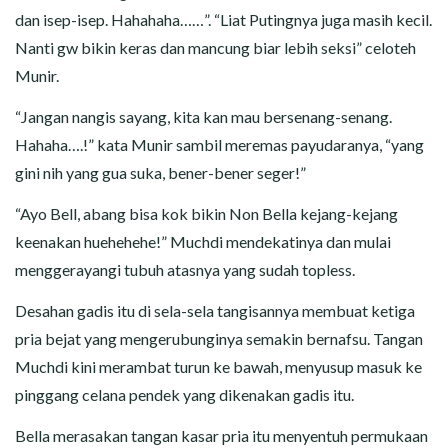
dan isep-isep. Hahahaha……”. “Liat Putingnya juga masih kecil.
Nanti gw bikin keras dan mancung biar lebih seksi” celoteh
Munir.
“Jangan nangis sayang, kita kan mau bersenang-senang.
Hahaha….!” kata Munir sambil meremas payudaranya, “yang
gini nih yang gua suka, bener-bener seger!”
“Ayo Bell, abang bisa kok bikin Non Bella kejang-kejang
keenakan huehehehe!” Muchdi mendekatinya dan mulai
menggerayangi tubuh atasnya yang sudah topless.
Desahan gadis itu di sela-sela tangisannya membuat ketiga
pria bejat yang mengerubunginya semakin bernafsu. Tangan
Muchdi kini merambat turun ke bawah, menyusup masuk ke
pinggang celana pendek yang dikenakan gadis itu.
Bella merasakan tangan kasar pria itu menyentuh permukaan