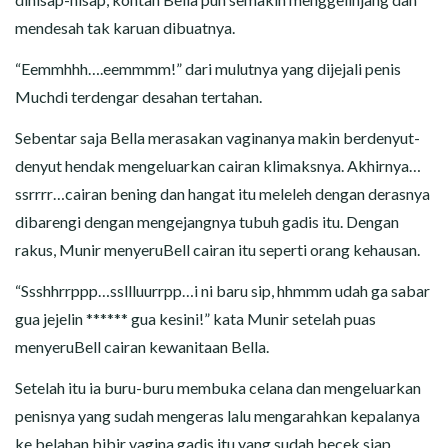
mendesah tak karuan dibuatnya.
“Eemmhhh….eemmmm!” dari mulutnya yang dijejali penis
Muchdi terdengar desahan tertahan.
Sebentar saja Bella merasakan vaginanya makin berdenyut-
denyut hendak mengeluarkan cairan klimaksnya. Akhirnya…
ssrrrr…cairan bening dan hangat itu meleleh dengan derasnya
dibarengi dengan mengejangnya tubuh gadis itu. Dengan
rakus, Munir menyeruBell cairan itu seperti orang kehausan.
“Ssshhrrppp…ssllluurrpp…i ni baru sip, hhmmm udah ga sabar
gua jejelin ****** gua kesini!” kata Munir setelah puas
menyeruBell cairan kewanitaan Bella.
Setelah itu ia buru-buru membuka celana dan mengeluarkan
penisnya yang sudah mengeras lalu mengarahkan kepalanya
ke belahan bibir vagina gadis itu yang sudah becek siap