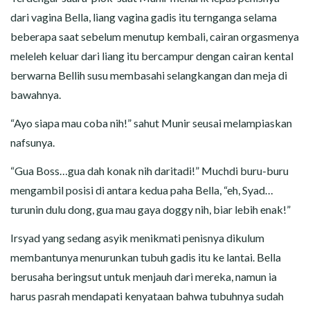
dari vagina Bella, liang vagina gadis itu ternganga selama
beberapa saat sebelum menutup kembali, cairan orgasmenya
meleleh keluar dari liang itu bercampur dengan cairan kental
berwarna Bellih susu membasahi selangkangan dan meja di
bawahnya.
“Ayo siapa mau coba nih!” sahut Munir seusai melampiaskan
nafsunya.
“Gua Boss…gua dah konak nih daritadi!” Muchdi buru-buru
mengambil posisi di antara kedua paha Bella, “eh, Syad…
turunin dulu dong, gua mau gaya doggy nih, biar lebih enak!”
Irsyad yang sedang asyik menikmati penisnya dikulum
membantunya menurunkan tubuh gadis itu ke lantai. Bella
berusaha beringsut untuk menjauh dari mereka, namun ia
harus pasrah mendapati kenyataan bahwa tubuhnya sudah