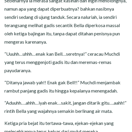
Sebenarnya ia merasa sangat kasihan dan ingin menolongnya,
namun apa yang dapat diperbuatnya? bahkan nasibnya
sendiri sedang di ujung tanduk. Secara naluriah, ia sendiri
terangsang melihat gadis secantik Bella diperkosa massal
oleh ketiga bajingan itu, tanpa dapat ditahan penisnya pun
mengeras karenanya.
“Uuuhh…uhhh…enak kan Bell…seretnya!” ceracau Muchdi
yang terus menggenjoti gadis itu dan meremas-remas
payudaranya.
“Ditanya jawab yah!! Enak gak Bell!!” Muchdi menjambak
rambut panjang gadis itu hingga kepalanya menengadah.
“Aduuhh….ahhh…iyah enak…sakit, jangan ditarik gitu….aahh!”
rintih Bella yang wajahnya semakin berlinang air mata.
Ketiga pria bejat itu tertawa-tawa, ejekan-ejekan yang
melecehkannya terus keluar dari mulut mereka.