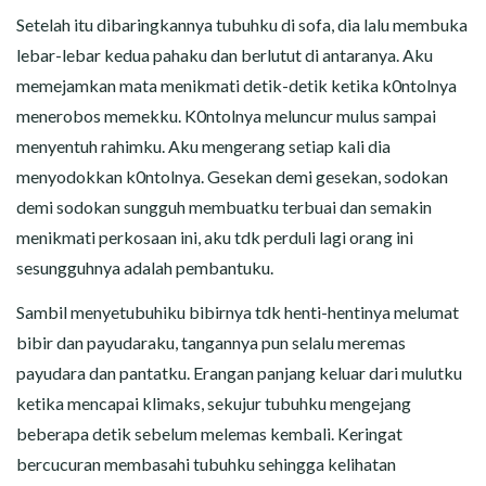
Setelah itu dibaringkannya tubuhku di sofa, dia lalu membuka
lebar-lebar kedua pahaku dan berlutut di antaranya. Aku
memejamkan mata menikmati detik-detik ketika k0ntolnya
menerobos memekku. K0ntolnya meluncur mulus sampai
menyentuh rahimku. Aku mengerang setiap kali dia
menyodokkan k0ntolnya. Gesekan demi gesekan, sodokan
demi sodokan sungguh membuatku terbuai dan semakin
menikmati perkosaan ini, aku tdk perduli lagi orang ini
sesungguhnya adalah pembantuku.
Sambil menyetubuhiku bibirnya tdk henti-hentinya melumat
bibir dan payudaraku, tangannya pun selalu meremas
payudara dan pantatku. Erangan panjang keluar dari mulutku
ketika mencapai klimaks, sekujur tubuhku mengejang
beberapa detik sebelum melemas kembali. Keringat
bercucuran membasahi tubuhku sehingga kelihatan