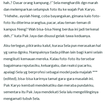
hah..? Dasar orang kampung..!” Sela menghardik dgn marah
dan melemparkan setumpuk foto itu ke wajah Pak Karyo.
“Hehehe.. ayolah Neng, coba bayangakan, gimana kalo foto-
foto itu diterima orangtua, pacar, atau teman-teman di
kampus Neng? Wah bisa-bisa Neng berdua ini jadi terkenal
deh..!” kata Pak Jaya dan disusul gelak tawa keduanya.
Aku tertegun, pikiranku kalut, kurasa Sela pun merasakan hal
yg sama dgnku. Nampaknya tiada pilihan lain bagi kami selain
mengikuti kemauan mereka. Kalau foto-foto itu tersebar
bagaimana reputasiku, keluargaku, dan reaksi pacarku,
apalagi Sela yg berprofesi sebagai model pada majalah ***
(edited), bisa-bisa karirnya tamat gara-gara masalah ini.
Pak Karyo kembali mendekatiku dan meraba pundakku,
sementara itu Pak Jaya mendekati Sela lalu mengelilinginya
mengamati tubuh Sela.