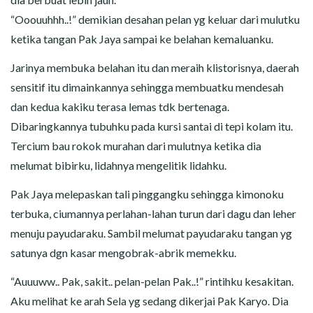
“Ooouuhhh..!” demikian desahan pelan yg keluar dari mulutku
ketika tangan Pak Jaya sampai ke belahan kemaluanku.
Jarinya membuka belahan itu dan meraih klistorisnya, daerah
sensitif itu dimainkannya sehingga membuatku mendesah
dan kedua kakiku terasa lemas tdk bertenaga.
Dibaringkannya tubuhku pada kursi santai di tepi kolam itu.
Tercium bau rokok murahan dari mulutnya ketika dia
melumat bibirku, lidahnya mengelitik lidahku.
Pak Jaya melepaskan tali pinggangku sehingga kimonoku
terbuka, ciumannya perlahan-lahan turun dari dagu dan leher
menuju payudaraku. Sambil melumat payudaraku tangan yg
satunya dgn kasar mengobrak-abrik memekku.
“Auuuww.. Pak, sakit.. pelan-pelan Pak..!” rintihku kesakitan.
Aku melihat ke arah Sela yg sedang dikerjai Pak Karyo. Dia