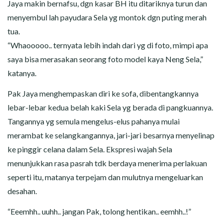
Jaya makin bernafsu, dgn kasar BH itu ditariknya turun dan
menyembul lah payudara Sela yg montok dgn puting merah
tua.
“Whaooooo.. ternyata lebih indah dari yg di foto, mimpi apa
saya bisa merasakan seorang foto model kaya Neng Sela,”
katanya.
Pak Jaya menghempaskan diri ke sofa, dibentangkannya
lebar-lebar kedua belah kaki Sela yg berada di pangkuannya.
Tangannya yg semula mengelus-elus pahanya mulai
merambat ke selangkangannya, jari-jari besarnya menyelinap
ke pinggir celana dalam Sela. Ekspresi wajah Sela
menunjukkan rasa pasrah tdk berdaya menerima perlakuan
seperti itu, matanya terpejam dan mulutnya mengeluarkan
desahan.
“Eeemhh.. uuhh.. jangan Pak, tolong hentikan.. eemhh..!”