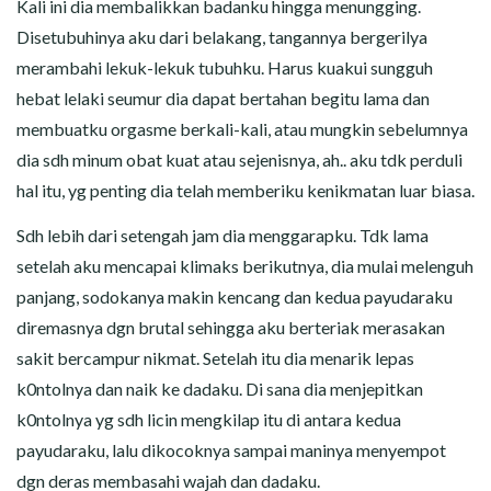
Kali ini dia membalikkan badanku hingga menungging.
Disetubuhinya aku dari belakang, tangannya bergerilya
merambahi lekuk-lekuk tubuhku. Harus kuakui sungguh
hebat lelaki seumur dia dapat bertahan begitu lama dan
membuatku orgasme berkali-kali, atau mungkin sebelumnya
dia sdh minum obat kuat atau sejenisnya, ah.. aku tdk perduli
hal itu, yg penting dia telah memberiku kenikmatan luar biasa.
Sdh lebih dari setengah jam dia menggarapku. Tdk lama
setelah aku mencapai klimaks berikutnya, dia mulai melenguh
panjang, sodokanya makin kencang dan kedua payudaraku
diremasnya dgn brutal sehingga aku berteriak merasakan
sakit bercampur nikmat. Setelah itu dia menarik lepas
k0ntolnya dan naik ke dadaku. Di sana dia menjepitkan
k0ntolnya yg sdh licin mengkilap itu di antara kedua
payudaraku, lalu dikocoknya sampai maninya menyempot
dgn deras membasahi wajah dan dadaku.