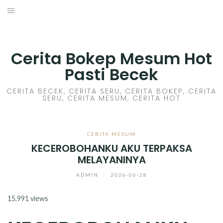
Skip
to
HOME
content
CERITA GILA
Cerita Bokep Mesum Hot
Pasti Becek
CERITA MESUM
CERITA BECEK, CERITA SERU, CERITA BOKEP, CERITA
SERU, CERITA MESUM, CERITA HOT
CERITA SEX HOT
CERITA BOKEP
CERITA MESUM
KECEROBOHANKU AKU TERPAKSA
CERITA SKANDAL
MELAYANINYA
CERITA LENDIR
ADMIN
/
2026-06-28
15,991 views
CERITA BASAH