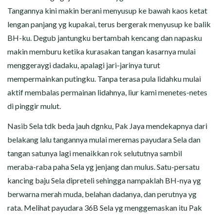
Tangannya kini makin berani menyusup ke bawah kaos ketat
lengan panjang yg kupakai, terus bergerak menyusup ke balik
BH-ku. Degub jantungku bertambah kencang dan napasku
makin memburu ketika kurasakan tangan kasarnya mulai
menggeraygi dadaku, apalagi jari-jarinya turut
mempermainkan putingku. Tanpa terasa pula lidahku mulai
aktif membalas permainan lidahnya, liur kami menetes-netes
di pinggir mulut.
Nasib Sela tdk beda jauh dgnku, Pak Jaya mendekapnya dari
belakang lalu tangannya mulai meremas payudara Sela dan
tangan satunya lagi menaikkan rok selututnya sambil
meraba-raba paha Sela yg jenjang dan mulus. Satu-persatu
kancing baju Sela dipreteli sehingga nampaklah BH-nya yg
berwarna merah muda, belahan dadanya, dan perutnya yg
rata. Melihat payudara 36B Sela yg menggemaskan itu Pak