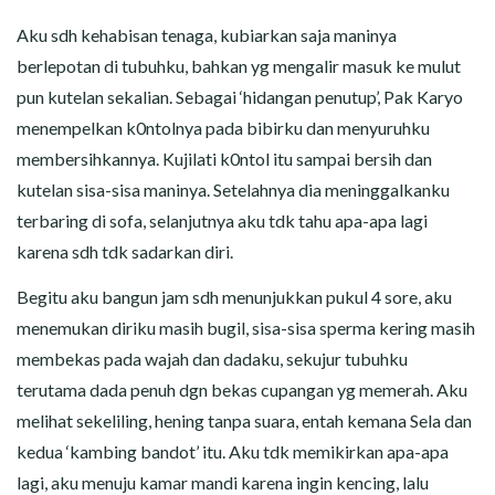
Aku sdh kehabisan tenaga, kubiarkan saja maninya
berlepotan di tubuhku, bahkan yg mengalir masuk ke mulut
pun kutelan sekalian. Sebagai ‘hidangan penutup’, Pak Karyo
menempelkan k0ntolnya pada bibirku dan menyuruhku
membersihkannya. Kujilati k0ntol itu sampai bersih dan
kutelan sisa-sisa maninya. Setelahnya dia meninggalkanku
terbaring di sofa, selanjutnya aku tdk tahu apa-apa lagi
karena sdh tdk sadarkan diri.
Begitu aku bangun jam sdh menunjukkan pukul 4 sore, aku
menemukan diriku masih bugil, sisa-sisa sperma kering masih
membekas pada wajah dan dadaku, sekujur tubuhku
terutama dada penuh dgn bekas cupangan yg memerah. Aku
melihat sekeliling, hening tanpa suara, entah kemana Sela dan
kedua ‘kambing bandot’ itu. Aku tdk memikirkan apa-apa
lagi, aku menuju kamar mandi karena ingin kencing, lalu