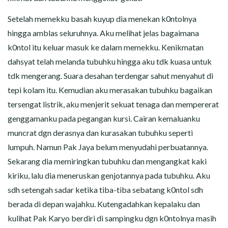
Setelah memekku basah kuyup dia menekan k0ntolnya
hingga amblas seluruhnya. Aku melihat jelas bagaimana
k0ntol itu keluar masuk ke dalam memekku. Kenikmatan
dahsyat telah melanda tubuhku hingga aku tdk kuasa untuk
tdk mengerang. Suara desahan terdengar sahut menyahut di
tepi kolam itu. Kemudian aku merasakan tubuhku bagaikan
tersengat listrik, aku menjerit sekuat tenaga dan mempererat
genggamanku pada pegangan kursi. Cairan kemaluanku
muncrat dgn derasnya dan kurasakan tubuhku seperti
lumpuh. Namun Pak Jaya belum menyudahi perbuatannya.
Sekarang dia memiringkan tubuhku dan mengangkat kaki
kiriku, lalu dia meneruskan genjotannya pada tubuhku. Aku
sdh setengah sadar ketika tiba-tiba sebatang k0ntol sdh
berada di depan wajahku. Kutengadahkan kepalaku dan
kulihat Pak Karyo berdiri di sampingku dgn k0ntolnya masih