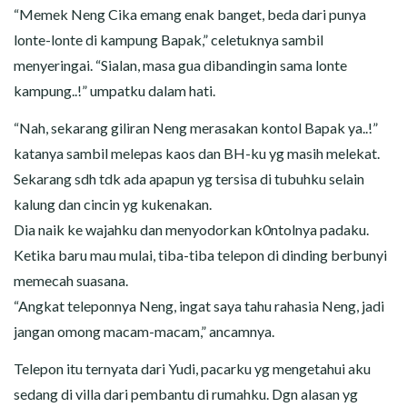
“Memek Neng Cika emang enak banget, beda dari punya
lonte-lonte di kampung Bapak,” celetuknya sambil
menyeringai. “Sialan, masa gua dibandingin sama lonte
kampung..!” umpatku dalam hati.
“Nah, sekarang giliran Neng merasakan kontol Bapak ya..!”
katanya sambil melepas kaos dan BH-ku yg masih melekat.
Sekarang sdh tdk ada apapun yg tersisa di tubuhku selain
kalung dan cincin yg kukenakan.
Dia naik ke wajahku dan menyodorkan k0ntolnya padaku.
Ketika baru mau mulai, tiba-tiba telepon di dinding berbunyi
memecah suasana.
“Angkat teleponnya Neng, ingat saya tahu rahasia Neng, jadi
jangan omong macam-macam,” ancamnya.
Telepon itu ternyata dari Yudi, pacarku yg mengetahui aku
sedang di villa dari pembantu di rumahku. Dgn alasan yg