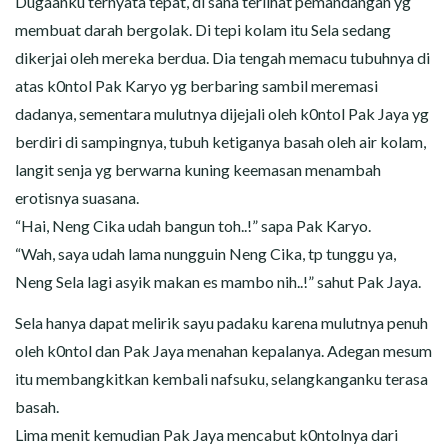
Dugaanku ternyata tepat, di sana terlihat pemandangan yg
membuat darah bergolak. Di tepi kolam itu Sela sedang
dikerjai oleh mereka berdua. Dia tengah memacu tubuhnya di
atas k0ntol Pak Karyo yg berbaring sambil meremasi
dadanya, sementara mulutnya dijejali oleh k0ntol Pak Jaya yg
berdiri di sampingnya, tubuh ketiganya basah oleh air kolam,
langit senja yg berwarna kuning keemasan menambah
erotisnya suasana.
“Hai, Neng Cika udah bangun toh..!” sapa Pak Karyo.
“Wah, saya udah lama nungguin Neng Cika, tp tunggu ya,
Neng Sela lagi asyik makan es mambo nih..!” sahut Pak Jaya.
Sela hanya dapat melirik sayu padaku karena mulutnya penuh
oleh k0ntol dan Pak Jaya menahan kepalanya. Adegan mesum
itu membangkitkan kembali nafsuku, selangkanganku terasa
basah.
Lima menit kemudian Pak Jaya mencabut k0ntolnya dari