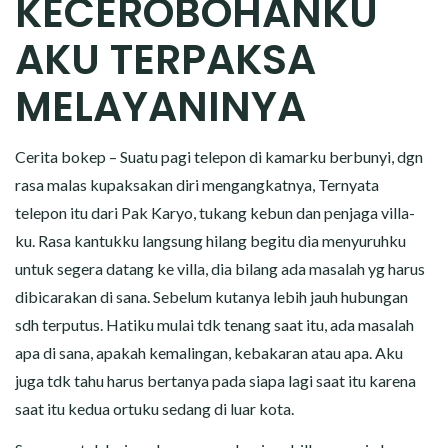
KECEROBOHANKU
CERITA MALAM
AKU TERPAKSA
CERITA NAKAL
MELAYANINYA
CERITA SEMPROT
Cerita bokep – Suatu pagi telepon di kamarku berbunyi, dgn
CERITA SPERMA
rasa malas kupaksakan diri mengangkatnya, Ternyata
CERITA ANAK TIRI
telepon itu dari Pak Karyo, tukang kebun dan penjaga villa-
ku. Rasa kantukku langsung hilang begitu dia menyuruhku
CERITA HOT MAMA
untuk segera datang ke villa, dia bilang ada masalah yg harus
dibicarakan di sana. Sebelum kutanya lebih jauh hubungan
CERITA TANTE SEXY
sdh terputus. Hatiku mulai tdk tenang saat itu, ada masalah
apa di sana, apakah kemalingan, kebakaran atau apa. Aku
CERITA ISTRI SELINGKUH
juga tdk tahu harus bertanya pada siapa lagi saat itu karena
saat itu kedua ortuku sedang di luar kota.
CARA NGIKLAN DI CERITAGILA.COM?