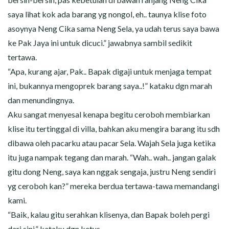
saya lihat kok ada barang yg nongol, eh.. taunya klise foto
asoynya Neng Cika sama Neng Sela, ya udah terus saya bawa
ke Pak Jaya ini untuk dicuci.” jawabnya sambil sedikit
tertawa.
“Apa, kurang ajar, Pak.. Bapak digaji untuk menjaga tempat
ini, bukannya mengoprek barang saya..!” kataku dgn marah
dan menundingnya.
Aku sangat menyesal kenapa begitu ceroboh membiarkan
klise itu tertinggal di villa, bahkan aku mengira barang itu sdh
dibawa oleh pacarku atau pacar Sela. Wajah Sela juga ketika
itu juga nampak tegang dan marah. “Wah.. wah.. jangan galak
gitu dong Neng, saya kan nggak sengaja, justru Neng sendiri
yg ceroboh kan?” mereka berdua tertawa-tawa memandangi
kami.
“Baik, kalau gitu serahkan klisenya, dan Bapak boleh pergi
dari sini.” kataku dgn ketus.