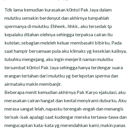
Tdk lama kemudian kurasakan k0ntol Pak Jaya dalam
mulutku semakin berdenyut dan akhirnya tumpahlah
spermanya di mulutku. Ehheek.. hhkk.. aku tersedak tp
kepalaku ditahan olehnya sehingga terpaksa cairan itu
kutelan, sebagian meleleh keluar membasahi bibirku. Pada
saat hampir bersamaan pula aku klimaks yg kesekian kalinya,
tubuhku mengejang, aku ingin menjerit namun mulutku
tersumbat k0ntol Pak Jaya sehingga hanya terdengar suara
erangan tertahan dari mulutku yg berlepotan sperma dan
airmataku makin membanjir.
Beberapa menit kemudian akhirnya Pak Karyo ejakulasi, aku
merasakan cairan hangat dan kental menyirami duburku. Aku
merasa sangat lelah, napasku terengah-engah dan menangis
terisak-isak apalagi saat kudengar mereka tertawa-tawa dan
mengucapkan kata-kata yg merendahkan kami, makin panas