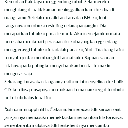
Kemudian Pak Jaya menggendong tubuh Sela, mereka
menghilang di balik kamar meninggalkan kami berdua di
ruang tamu. Setelah menaikkan kaos dan BH-ku, kini
tangannya membuka resleting celana panjangku. Dia
merapatkan tubuhku pada tembok. Aku memejamkan mata
berusaha menikmati perasaan itu, kubayangkan yg sedang
menggeraygi tubuhku ini adalah pacarku, Yudi. Tua bangka ini
ternyata pintar membangkitkan nafsuku. Sapuan-sapuan
lidahnya pada putingku menyebabkan benda itu makin
mengeras saja.
Sekarang kurasakan tangannya sdh mulai menyelinap ke balik
CD-ku, diusap-usapnya permukaan kemaluanku yg ditumbuhi
bulu-bulu halus lebat itu.
“Sshh.. mmmppphhhhh..!” aku mulai meracau tdk karuan saat
jari-jarinya memasuki memekku dan memainkan klistorisnya,
sementara itu mulutnya tdk henti-hentinya mencumbu