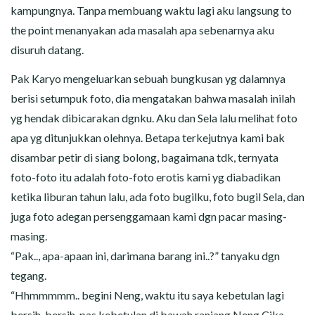
kampungnya. Tanpa membuang waktu lagi aku langsung to
the point menanyakan ada masalah apa sebenarnya aku
disuruh datang.
Pak Karyo mengeluarkan sebuah bungkusan yg dalamnya
berisi setumpuk foto, dia mengatakan bahwa masalah inilah
yg hendak dibicarakan dgnku. Aku dan Sela lalu melihat foto
apa yg ditunjukkan olehnya. Betapa terkejutnya kami bak
disambar petir di siang bolong, bagaimana tdk, ternyata
foto-foto itu adalah foto-foto erotis kami yg diabadikan
ketika liburan tahun lalu, ada foto bugilku, foto bugil Sela, dan
juga foto adegan persenggamaan kami dgn pacar masing-
masing.
“Pak.., apa-apaan ini, darimana barang ini..?” tanyaku dgn
tegang.
“Hhmmmmm.. begini Neng, waktu itu saya kebetulan lagi
bersih-bersih, pas kebetulan di bawah ranjang Neng Cika