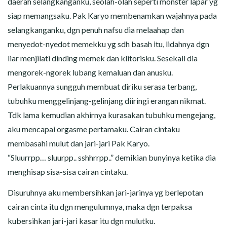
daerah selangkanganku, seolah-olah seperti monster lapar yg
siap memangsaku. Pak Karyo membenamkan wajahnya pada
selangkanganku, dgn penuh nafsu dia melaahap dan
menyedot-nyedot memekku yg sdh basah itu, lidahnya dgn
liar menjilati dinding memek dan klitorisku. Sesekali dia
mengorek-ngorek lubang kemaluan dan anusku.
Perlakuannya sungguh membuat diriku serasa terbang,
tubuhku menggelinjang-gelinjang diiringi erangan nikmat.
Tdk lama kemudian akhirnya kurasakan tubuhku mengejang,
aku mencapai orgasme pertamaku. Cairan cintaku
membasahi mulut dan jari-jari Pak Karyo.
“Sluurrpp… sluurpp.. sshhrrpp..” demikian bunyinya ketika dia
menghisap sisa-sisa cairan cintaku.
Disuruhnya aku membersihkan jari-jarinya yg berlepotan
cairan cinta itu dgn mengulumnya, maka dgn terpaksa
kubersihkan jari-jari kasar itu dgn mulutku.