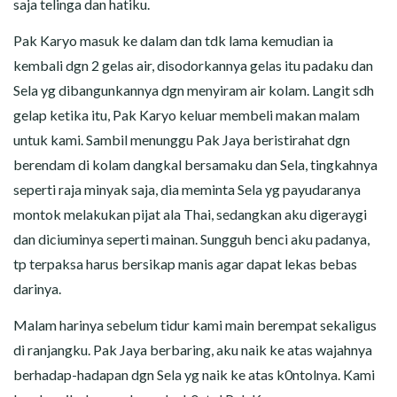
saja telinga dan hatiku.
Pak Karyo masuk ke dalam dan tdk lama kemudian ia
kembali dgn 2 gelas air, disodorkannya gelas itu padaku dan
Sela yg dibangunkannya dgn menyiram air kolam. Langit sdh
gelap ketika itu, Pak Karyo keluar membeli makan malam
untuk kami. Sambil menunggu Pak Jaya beristirahat dgn
berendam di kolam dangkal bersamaku dan Sela, tingkahnya
seperti raja minyak saja, dia meminta Sela yg payudaranya
montok melakukan pijat ala Thai, sedangkan aku digeraygi
dan diciuminya seperti mainan. Sungguh benci aku padanya,
tp terpaksa harus bersikap manis agar dapat lekas bebas
darinya.
Malam harinya sebelum tidur kami main berempat sekaligus
di ranjangku. Pak Jaya berbaring, aku naik ke atas wajahnya
berhadap-hadapan dgn Sela yg naik ke atas k0ntolnya. Kami