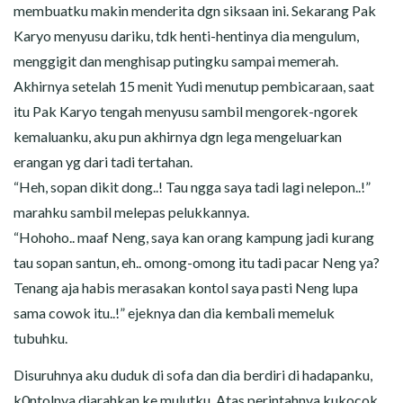
membuatku makin menderita dgn siksaan ini. Sekarang Pak
Karyo menyusu dariku, tdk henti-hentinya dia mengulum,
menggigit dan menghisap putingku sampai memerah.
Akhirnya setelah 15 menit Yudi menutup pembicaraan, saat
itu Pak Karyo tengah menyusu sambil mengorek-ngorek
kemaluanku, aku pun akhirnya dgn lega mengeluarkan
erangan yg dari tadi tertahan.
“Heh, sopan dikit dong..! Tau ngga saya tadi lagi nelepon..!”
marahku sambil melepas pelukkannya.
“Hohoho.. maaf Neng, saya kan orang kampung jadi kurang
tau sopan santun, eh.. omong-omong itu tadi pacar Neng ya?
Tenang aja habis merasakan kontol saya pasti Neng lupa
sama cowok itu..!” ejeknya dan dia kembali memeluk
tubuhku.
Disuruhnya aku duduk di sofa dan dia berdiri di hadapanku,
k0ntolnya diarahkan ke mulutku. Atas perintahnya kukocok