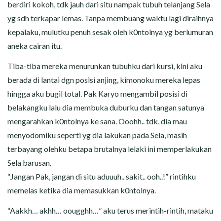
berdiri kokoh, tdk jauh dari situ nampak tubuh telanjang Sela
yg sdh terkapar lemas. Tanpa membuang waktu lagi diraihnya
kepalaku, mulutku penuh sesak oleh k0ntolnya yg berlumuran
aneka cairan itu.
Tiba-tiba mereka menurunkan tubuhku dari kursi, kini aku
berada di lantai dgn posisi anjing, kimonoku mereka lepas
hingga aku bugil total. Pak Karyo mengambil posisi di
belakangku lalu dia membuka duburku dan tangan satunya
mengarahkan k0ntolnya ke sana. Ooohh.. tdk, dia mau
menyodomiku seperti yg dia lakukan pada Sela, masih
terbayang olehku betapa brutalnya lelaki ini memperlakukan
Sela barusan.
“Jangan Pak, jangan di situ aduuuh.. sakit.. ooh..!” rintihku
memelas ketika dia memasukkan k0ntolnya.
“Aakkh… akhh… oougghh…” aku terus merintih-rintih, mataku