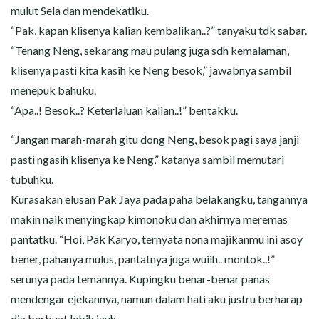
mulut Sela dan mendekatiku.
“Pak, kapan klisenya kalian kembalikan..?” tanyaku tdk sabar.
“Tenang Neng, sekarang mau pulang juga sdh kemalaman,
klisenya pasti kita kasih ke Neng besok,” jawabnya sambil
menepuk bahuku.
“Apa..! Besok..? Keterlaluan kalian..!” bentakku.
“Jangan marah-marah gitu dong Neng, besok pagi saya janji
pasti ngasih klisenya ke Neng,” katanya sambil memutari
tubuhku.
Kurasakan elusan Pak Jaya pada paha belakangku, tangannya
makin naik menyingkap kimonoku dan akhirnya meremas
pantatku. “Hoi, Pak Karyo, ternyata nona majikanmu ini asoy
bener, pahanya mulus, pantatnya juga wuiih.. montok..!”
serunya pada temannya. Kupingku benar-benar panas
mendengar ejekannya, namun dalam hati aku justru berharap
dia berbuat lebih jauh.