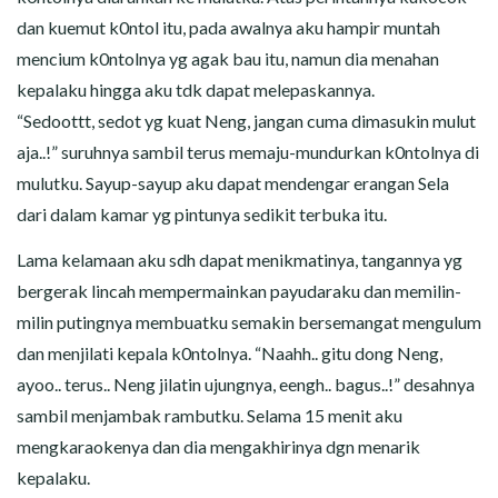
dan kuemut k0ntol itu, pada awalnya aku hampir muntah
mencium k0ntolnya yg agak bau itu, namun dia menahan
kepalaku hingga aku tdk dapat melepaskannya.
“Sedoottt, sedot yg kuat Neng, jangan cuma dimasukin mulut
aja..!” suruhnya sambil terus memaju-mundurkan k0ntolnya di
mulutku. Sayup-sayup aku dapat mendengar erangan Sela
dari dalam kamar yg pintunya sedikit terbuka itu.
Lama kelamaan aku sdh dapat menikmatinya, tangannya yg
bergerak lincah mempermainkan payudaraku dan memilin-
milin putingnya membuatku semakin bersemangat mengulum
dan menjilati kepala k0ntolnya. “Naahh.. gitu dong Neng,
ayoo.. terus.. Neng jilatin ujungnya, eengh.. bagus..!” desahnya
sambil menjambak rambutku. Selama 15 menit aku
mengkaraokenya dan dia mengakhirinya dgn menarik
kepalaku.