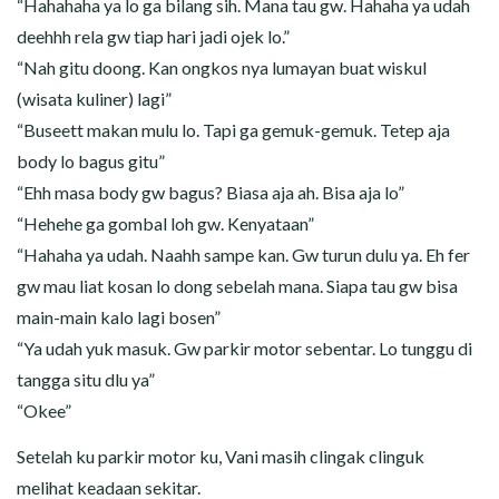
“Hahahaha ya lo ga bilang sih. Mana tau gw. Hahaha ya udah
deehhh rela gw tiap hari jadi ojek lo.”
“Nah gitu doong. Kan ongkos nya lumayan buat wiskul
(wisata kuliner) lagi”
“Buseett makan mulu lo. Tapi ga gemuk-gemuk. Tetep aja
body lo bagus gitu”
“Ehh masa body gw bagus? Biasa aja ah. Bisa aja lo”
“Hehehe ga gombal loh gw. Kenyataan”
“Hahaha ya udah. Naahh sampe kan. Gw turun dulu ya. Eh fer
gw mau liat kosan lo dong sebelah mana. Siapa tau gw bisa
main-main kalo lagi bosen”
“Ya udah yuk masuk. Gw parkir motor sebentar. Lo tunggu di
tangga situ dlu ya”
“Okee”
Setelah ku parkir motor ku, Vani masih clingak clinguk
melihat keadaan sekitar.