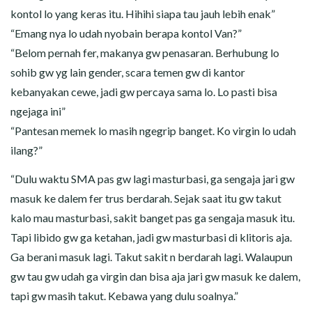
kontol lo yang keras itu. Hihihi siapa tau jauh lebih enak”
“Emang nya lo udah nyobain berapa kontol Van?”
“Belom pernah fer, makanya gw penasaran. Berhubung lo
sohib gw yg lain gender, scara temen gw di kantor
kebanyakan cewe, jadi gw percaya sama lo. Lo pasti bisa
ngejaga ini”
“Pantesan memek lo masih ngegrip banget. Ko virgin lo udah
ilang?”
“Dulu waktu SMA pas gw lagi masturbasi, ga sengaja jari gw
masuk ke dalem fer trus berdarah. Sejak saat itu gw takut
kalo mau masturbasi, sakit banget pas ga sengaja masuk itu.
Tapi libido gw ga ketahan, jadi gw masturbasi di klitoris aja.
Ga berani masuk lagi. Takut sakit n berdarah lagi. Walaupun
gw tau gw udah ga virgin dan bisa aja jari gw masuk ke dalem,
tapi gw masih takut. Kebawa yang dulu soalnya.”