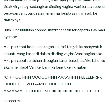
tidak virgin lagi sedangkan dinding vagina Vani terasa seperti
perawan yang baru saja menerima benda asing masuk ke
dalam nya
“uhh uuhh uuuuuhh oohhhh shitttt cepetin fer cepetin. Gw mau
nyampe”
Aku percepat kocokan tangan ku. Jari tengah ku menyentuh
sesuatu yang kasar di dalam dinding vagina Vani bagian atas.
Aku percepat sentuhan di bagian kasar tersebut. Aku tahu, itu
akan membuat Vani terbang ke langit kenikmatan
“OHH OOHHH OOOOOHHH AAAAHHH FEEEEERRRR
OOHHHH GW NYAMPE. OOOHHHH
AAAAAAAHHHHHHH SHIIIIIIIIIIIIIIIIIIIIIIITTTTTTTT”
seeeeerrrr