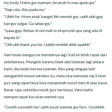
my body. Habis gw nyampe, terserah lo mau apain gw”
“Siap ratu. Aku pada mu.”
“Uhhh fer. Hmm enak banget ihh memek gw.. uuhh duh gpp
kan gw vulgar. Ga tahan gw.”
“iyaaa gpp. Bebas di sini mah lo ekspresiin apa yang ada di
kepala lo”
“Ohh uhh thank you fer. Uuhhh mmhhh ahhh aaahhh”
Vani mulai mengocok memeknya lagi. Kali ini lebih cepat dari
sebelumnya. Mungkin karena tidak ada batasan lagi antara
kami, dia mulai merasa nyaman. Aku yang sengaja tadi
mengambil mouse wireless ku, mencoba memutar mp3 slow
jazz yang sepertinya bisa menambah mood Vani di atas kasur.
Benar saja, seketika musik jazz berbunyi, Vani makin
mempercepat kocokan memek nya.
“Ooohh oooohhh ferr uuhh tusuk memek gw ferrr. Ooohhhh