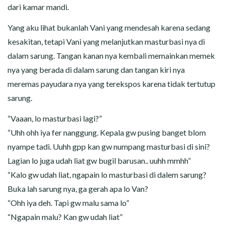
dari kamar mandi.
Yang aku lihat bukanlah Vani yang mendesah karena sedang
kesakitan, tetapi Vani yang melanjutkan masturbasi nya di
dalam sarung. Tangan kanan nya kembali memainkan memek
nya yang berada di dalam sarung dan tangan kiri nya
meremas payudara nya yang terekspos karena tidak tertutup
sarung.
“Vaaan, lo masturbasi lagi?”
“Uhh ohh iya fer nanggung. Kepala gw pusing banget blom
nyampe tadi. Uuhh gpp kan gw numpang masturbasi di sini?
Lagian lo juga udah liat gw bugil barusan.. uuhh mmhh”
“Kalo gw udah liat, ngapain lo masturbasi di dalem sarung?
Buka lah sarung nya, ga gerah apa lo Van?
“Ohh iya deh. Tapi gw malu sama lo”
“Ngapain malu? Kan gw udah liat”