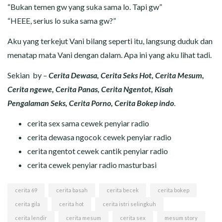
“Bukan temen gw yang suka sama lo. Tapi gw”
“HEEE, serius lo suka sama gw?”
Aku yang terkejut Vani bilang seperti itu, langsung duduk dan
menatap mata Vani dengan dalam. Apa ini yang aku lihat tadi.
Sekian by –
Cerita Dewasa, Cerita Seks Hot, Cerita Mesum,
Cerita ngewe, Cerita Panas, Cerita Ngentot, Kisah
Pengalaman Seks, Cerita Porno, Cerita Bokep indo
.
cerita sex sama cewek penyiar radio
cerita dewasa ngocok cewek penyiar radio
cerita ngentot cewek cantik penyiar radio
cerita cewek penyiar radio masturbasi
cerita 69
cerita basah
cerita becek
cerita bokep
cerita gila
cerita hot
cerita istri selingkuh
cerita lendir
cerita mesum
cerita sex
mesum story