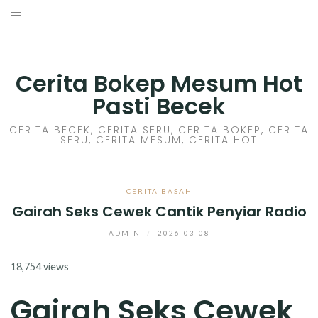
Skip
to
HOME
content
CERITA GILA
Cerita Bokep Mesum Hot
Pasti Becek
CERITA MESUM
CERITA BECEK, CERITA SERU, CERITA BOKEP, CERITA
SERU, CERITA MESUM, CERITA HOT
CERITA SEX HOT
CERITA BOKEP
CERITA BASAH
Gairah Seks Cewek Cantik Penyiar Radio
CERITA SKANDAL
ADMIN
/
2026-03-08
CERITA LENDIR
18,754 views
CERITA BASAH
Gairah Seks Cewek