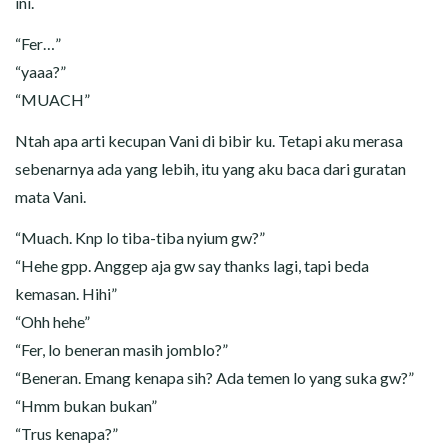
ini.
“Fer…”
“yaaa?”
“MUACH”
Ntah apa arti kecupan Vani di bibir ku. Tetapi aku merasa
sebenarnya ada yang lebih, itu yang aku baca dari guratan
mata Vani.
“Muach. Knp lo tiba-tiba nyium gw?”
“Hehe gpp. Anggep aja gw say thanks lagi, tapi beda
kemasan. Hihi”
“Ohh hehe”
“Fer, lo beneran masih jomblo?”
“Beneran. Emang kenapa sih? Ada temen lo yang suka gw?”
“Hmm bukan bukan”
“Trus kenapa?”