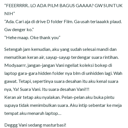
“FEEERRRR.. LO ADA PILM BAGUS GAAAA? GW SUNTUK
NIH”
“Ada. Cari aja di drive D folder Film. Ga usah teriaaakk plaud.
Gw denger ko.”
“Hehe maap. Oke thank you”
Setengah jam kemudian, aku yang sudah selesai mandi dan
mematikan keran air, sayup-sayup terdengar suara rintihan.
Modyaarrr, jangan-jangan Vani ngeliat koleksi bokep di
laptop gara-gara hidden folder nya blm di unhidden lagi. Wah
gawat. Tetapi, sepertinya suara desahan itu aku kenal suara
nya, Ya! Suara Vani. Itu suara desahan Vani!!!
Keran air tetap aku nyalakan. Pelan-pelan aku buka pintu
supaya tidak menimbulkan suara. Aku intip sebentar ke meja
tempat aku menaruh laptop…
Deggg Vani sedang masturbasi!