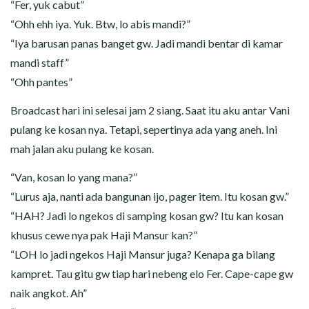
“Fer, yuk cabut”
“Ohh ehh iya. Yuk. Btw, lo abis mandi?”
“Iya barusan panas banget gw. Jadi mandi bentar di kamar
mandi staff”
“Ohh pantes”
Broadcast hari ini selesai jam 2 siang. Saat itu aku antar Vani
pulang ke kosan nya. Tetapi, sepertinya ada yang aneh. Ini
mah jalan aku pulang ke kosan.
“Van, kosan lo yang mana?”
“Lurus aja, nanti ada bangunan ijo, pager item. Itu kosan gw.”
“HAH? Jadi lo ngekos di samping kosan gw? Itu kan kosan
khusus cewe nya pak Haji Mansur kan?”
“LOH lo jadi ngekos Haji Mansur juga? Kenapa ga bilang
kampret. Tau gitu gw tiap hari nebeng elo Fer. Cape-cape gw
naik angkot. Ah”