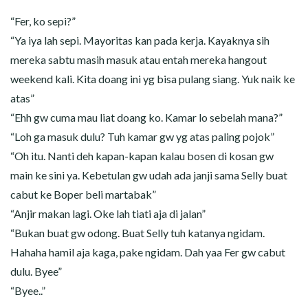
“Fer, ko sepi?”
“Ya iya lah sepi. Mayoritas kan pada kerja. Kayaknya sih
mereka sabtu masih masuk atau entah mereka hangout
weekend kali. Kita doang ini yg bisa pulang siang. Yuk naik ke
atas”
“Ehh gw cuma mau liat doang ko. Kamar lo sebelah mana?”
“Loh ga masuk dulu? Tuh kamar gw yg atas paling pojok”
“Oh itu. Nanti deh kapan-kapan kalau bosen di kosan gw
main ke sini ya. Kebetulan gw udah ada janji sama Selly buat
cabut ke Boper beli martabak”
“Anjir makan lagi. Oke lah tiati aja di jalan”
“Bukan buat gw odong. Buat Selly tuh katanya ngidam.
Hahaha hamil aja kaga, pake ngidam. Dah yaa Fer gw cabut
dulu. Byee”
“Byee..”