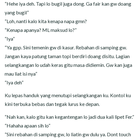
“Hehe iya deh. Tapi lo bugil juga dong. Ga fair kan gw doang
yang bugil”
“Loh, nanti kalo kita kenapa napa gmn?
“Kenapa apanya? ML maksud lo?”
“Iya”
“Ya gpp. Sini temenin gw di kasur. Rebahan di samping gw.
Jangan kaya patung taman topi berdiri doang disitu. Lagian
selangkangan lo udah keras gitu masa didiemin. Gw kan juga
mau liat isi nya”
“Iya deh”
Ku lepas handuk yang menutupi selangkangan ku. Kontol ku
kini terbuka bebas dan tegak lurus ke depan.
“Nah kan, kalo gitu kan kegantengan lo jadi dua kali lipet Fer.”
“Hahaha apaan sih lo”
“Sini rebahan di samping gw, lo liatin gw dulu ya. Dont touch