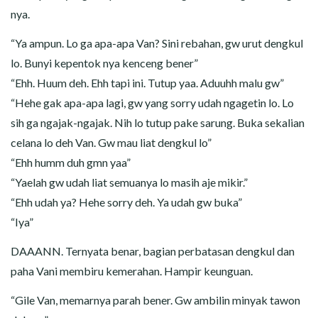
nya.
“Ya ampun. Lo ga apa-apa Van? Sini rebahan, gw urut dengkul
lo. Bunyi kepentok nya kenceng bener”
“Ehh. Huum deh. Ehh tapi ini. Tutup yaa. Aduuhh malu gw”
“Hehe gak apa-apa lagi, gw yang sorry udah ngagetin lo. Lo
sih ga ngajak-ngajak. Nih lo tutup pake sarung. Buka sekalian
celana lo deh Van. Gw mau liat dengkul lo”
“Ehh humm duh gmn yaa”
“Yaelah gw udah liat semuanya lo masih aje mikir.”
“Ehh udah ya? Hehe sorry deh. Ya udah gw buka”
“Iya”
DAAANN. Ternyata benar, bagian perbatasan dengkul dan
paha Vani membiru kemerahan. Hampir keunguan.
“Gile Van, memarnya parah bener. Gw ambilin minyak tawon