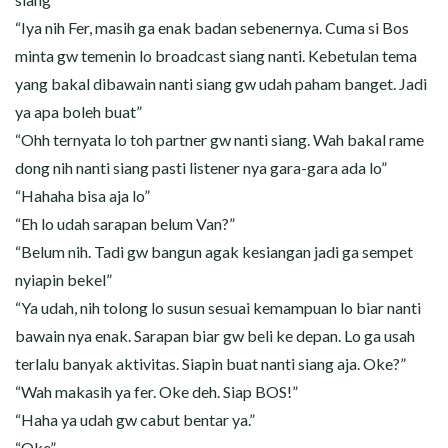
“Iya nih Fer, masih ga enak badan sebenernya. Cuma si Bos
minta gw temenin lo broadcast siang nanti. Kebetulan tema
yang bakal dibawain nanti siang gw udah paham banget. Jadi
ya apa boleh buat”
“Ohh ternyata lo toh partner gw nanti siang. Wah bakal rame
dong nih nanti siang pasti listener nya gara-gara ada lo”
“Hahaha bisa aja lo”
“Eh lo udah sarapan belum Van?”
“Belum nih. Tadi gw bangun agak kesiangan jadi ga sempet
nyiapin bekel”
“Ya udah, nih tolong lo susun sesuai kemampuan lo biar nanti
bawain nya enak. Sarapan biar gw beli ke depan. Lo ga usah
terlalu banyak aktivitas. Siapin buat nanti siang aja. Oke?”
“Wah makasih ya fer. Oke deh. Siap BOS!”
“Haha ya udah gw cabut bentar ya.”
“Oke”