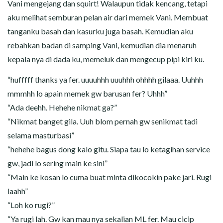
Vani mengejang dan squirt! Walaupun tidak kencang, tetapi
aku melihat semburan pelan air dari memek Vani. Membuat
tanganku basah dan kasurku juga basah. Kemudian aku
rebahkan badan di samping Vani, kemudian dia menaruh
kepala nya di dada ku, memeluk dan mengecup pipi kiri ku.
“hufffff thanks ya fer. uuuuhhh uuuhhh ohhhh gilaaa. Uuhhh
mmmhh lo apain memek gw barusan fer? Uhhh”
“Ada deehh. Hehehe nikmat ga?”
“Nikmat banget gila. Uuh blom pernah gw senikmat tadi
selama masturbasi”
“hehehe bagus dong kalo gitu. Siapa tau lo ketagihan service
gw, jadi lo sering main ke sini”
“Main ke kosan lo cuma buat minta dikocokin pake jari. Rugi
laahh”
“Loh ko rugi?”
“Ya rugi lah. Gw kan mau nya sekalian ML fer. Mau cicip