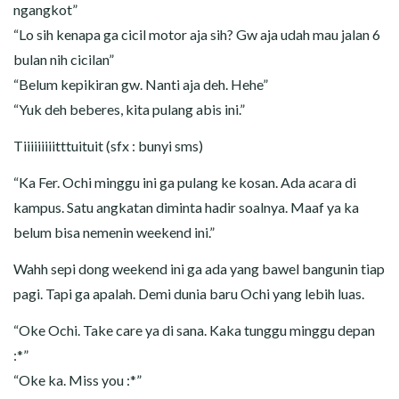
ngangkot”
“Lo sih kenapa ga cicil motor aja sih? Gw aja udah mau jalan 6
bulan nih cicilan”
“Belum kepikiran gw. Nanti aja deh. Hehe”
“Yuk deh beberes, kita pulang abis ini.”
Tiiiiiiiiitttuituit (sfx : bunyi sms)
“Ka Fer. Ochi minggu ini ga pulang ke kosan. Ada acara di
kampus. Satu angkatan diminta hadir soalnya. Maaf ya ka
belum bisa nemenin weekend ini.”
Wahh sepi dong weekend ini ga ada yang bawel bangunin tiap
pagi. Tapi ga apalah. Demi dunia baru Ochi yang lebih luas.
“Oke Ochi. Take care ya di sana. Kaka tunggu minggu depan
:*”
“Oke ka. Miss you :*”