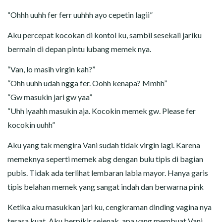
“Ohhh uuhh fer ferr uuhhh ayo cepetin lagii”
Aku percepat kocokan di kontol ku, sambil sesekali jariku
bermain di depan pintu lubang memek nya.
“Van, lo masih virgin kah?”
“Ohh uuhh udah ngga fer. Oohh kenapa? Mmhh”
“Gw masukin jari gw yaa”
“Uhh iyaahh masukin aja. Kocokin memek gw. Please fer
kocokin uuhh”
Aku yang tak mengira Vani sudah tidak virgin lagi. Karena
memeknya seperti memek abg dengan bulu tipis di bagian
pubis. Tidak ada terlihat lembaran labia mayor. Hanya garis
tipis belahan memek yang sangat indah dan berwarna pink
Ketika aku masukkan jari ku, cengkraman dinding vagina nya
terasa kuat. Aku berpikir sejenak, apa yang membuat Vani