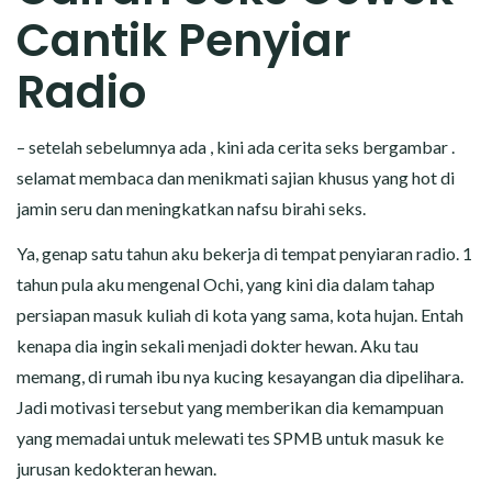
CERITA MALAM
Cantik Penyiar
CERITA NAKAL
Radio
CERITA SEMPROT
– setelah sebelumnya ada , kini ada cerita seks bergambar .
CERITA SPERMA
selamat membaca dan menikmati sajian khusus yang hot di
jamin seru dan meningkatkan nafsu birahi seks.
CERITA ANAK TIRI
Ya, genap satu tahun aku bekerja di tempat penyiaran radio. 1
tahun pula aku mengenal Ochi, yang kini dia dalam tahap
CERITA HOT MAMA
persiapan masuk kuliah di kota yang sama, kota hujan. Entah
CERITA TANTE SEXY
kenapa dia ingin sekali menjadi dokter hewan. Aku tau
memang, di rumah ibu nya kucing kesayangan dia dipelihara.
CERITA ISTRI SELINGKUH
Jadi motivasi tersebut yang memberikan dia kemampuan
yang memadai untuk melewati tes SPMB untuk masuk ke
CARA NGIKLAN DI CERITAGILA.COM?
jurusan kedokteran hewan.