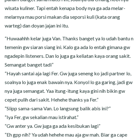
wisata kuliner. Tapi entah kenapa body nya ga ada melar-
melarnya mau porsi makan dia seporsi kuli (kata orang
warteg) dan doyan jajan ini itu.
“Huwaahhh kelar juga Van. Thanks banget ya lo udah bantu n
temenin gw siaran siang ini. Kalo ga ada lo entah gimana gw
ngadepin listeners. Dan lo juga ga keliatan kaya orang sakit.
Semangat banget tadi”
“Hayah santai aja lagi Fer. Gw juga seneng ko jadi partner lo,
soalnya lo juga enak bawain nya. Konyol lo ga garing, jadi gw
nya juga semangat. Yaa itung-itung kaya gini nih bikin gw
cepet pulih dari sakit. Hehehe thanks ya Fer.”
“Siipp sama-sama Van. Lo langsung balik abis ini?”
“Iya Fer, gw sekalian mau istirahat.”
“Gw anter ya. Gw juga ga ada kesibukan lagi”
“Eh gpp nih? Ya udah hehehe mau aja gw mah. Biar ga cape