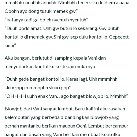
mmhhhh uuuuhhh aduuhh. Mmhhhh feeerrr ko lo diem ajaaaa.
Ooohh ayo dong tusuk memek gw.”
“katanya tadi ga boleh nyentuh nyentuh”
“Duuh bodo amat. Uhh gw butuh lo sekarang. Gw butuh
kontol lo di memek gw. Sini gw isep dulu kontol lo. Cepeeett
siniii”
Aku bangun, berlutut di samping kepala Vani dan
menyodorkan kontol ku ke depan muka nya
“Duhh gede banget kontol lo. Keras lagi. Uhh mmmhhh
sluurrppp mmmpphh sluurrppp”
“OHHHH uuhh enak Van. Jago banget blowjob lo. Mmhhh”
Blowjob dari Vani sangat lembut. Baru kali ini aku rasakan
kelembutan yang berbeda dibandingkan blowjob yang
pernah mantanku berikan maupun Ochi. Lembut bercampur
hangat dan basah yang Vani berikan membuat kontolku