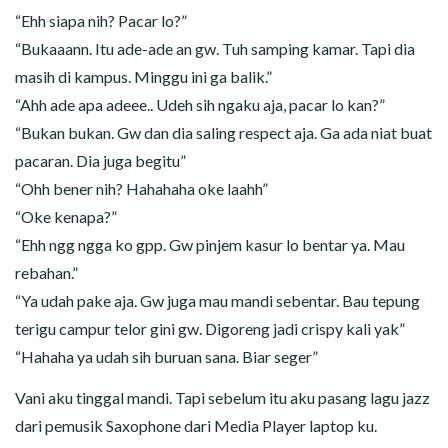
“Ehh siapa nih? Pacar lo?”
“Bukaaann. Itu ade-ade an gw. Tuh samping kamar. Tapi dia
masih di kampus. Minggu ini ga balik.”
“Ahh ade apa adeee.. Udeh sih ngaku aja, pacar lo kan?”
“Bukan bukan. Gw dan dia saling respect aja. Ga ada niat buat
pacaran. Dia juga begitu”
“Ohh bener nih? Hahahaha oke laahh”
“Oke kenapa?”
“Ehh ngg ngga ko gpp. Gw pinjem kasur lo bentar ya. Mau
rebahan.”
“Ya udah pake aja. Gw juga mau mandi sebentar. Bau tepung
terigu campur telor gini gw. Digoreng jadi crispy kali yak”
“Hahaha ya udah sih buruan sana. Biar seger”
Vani aku tinggal mandi. Tapi sebelum itu aku pasang lagu jazz
dari pemusik Saxophone dari Media Player laptop ku.