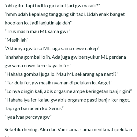
“ohh gitu. Tapi tadi lo ga takut jari gw masuk?”
“hmm udah kepalang tanggung sih tadi. Udah enak banget
kocokan lo. Jadi lanjutin aja dah”
“Trus masih mau ML sama gw?”
“Masih lah”
“Akhirnya gw bisa ML juga sama cewe cakep”
“ahahaha gombal lo ih. Ada juga gw bersyukur ML perdana
gw sama cowo kece kaya lo fer.”
“Hahaha gombal juga lo. Mau ML sekarang apa nanti?”
“Tar dulu fer, gw masih nyaman di pelukan lo. Anget”
“Lo nya dingin kali, abis orgasme ampe keringetan banjir gini”
“Hahaha iya fer, kalau gw abis orgasme pasti banjir keringet.
Tapi ga bau acem ko. Serius”
“iyaa iyaa percaya gw”
Seketika hening. Aku dan Vani sama-sama menikmati pelukan