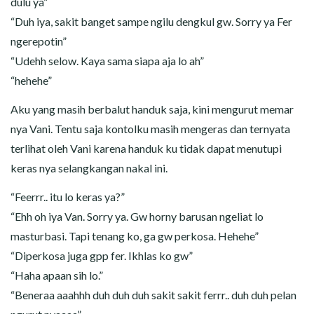
dulu ya”
“Duh iya, sakit banget sampe ngilu dengkul gw. Sorry ya Fer
ngerepotin”
“Udehh selow. Kaya sama siapa aja lo ah”
“hehehe”
Aku yang masih berbalut handuk saja, kini mengurut memar
nya Vani. Tentu saja kontolku masih mengeras dan ternyata
terlihat oleh Vani karena handuk ku tidak dapat menutupi
keras nya selangkangan nakal ini.
“Feerrr.. itu lo keras ya?”
“Ehh oh iya Van. Sorry ya. Gw horny barusan ngeliat lo
masturbasi. Tapi tenang ko, ga gw perkosa. Hehehe”
“Diperkosa juga gpp fer. Ikhlas ko gw”
“Haha apaan sih lo.”
“Beneraa aaahhh duh duh duh sakit sakit ferrr.. duh duh pelan