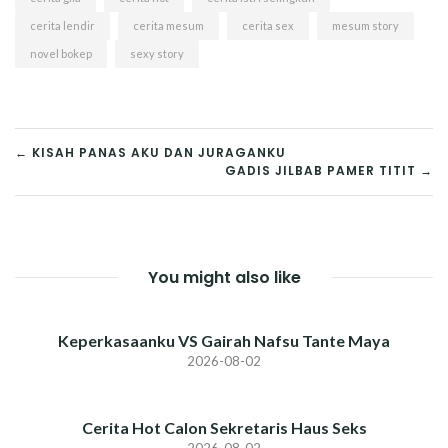
cerita lendir
cerita mesum
cerita sex
mesum story
novel bokep
sexy story
POST
← KISAH PANAS AKU DAN JURAGANKU
GADIS JILBAB PAMER TITIT →
NAVIGATION
You might also like
Keperkasaanku VS Gairah Nafsu Tante Maya
2026-08-02
Cerita Hot Calon Sekretaris Haus Seks