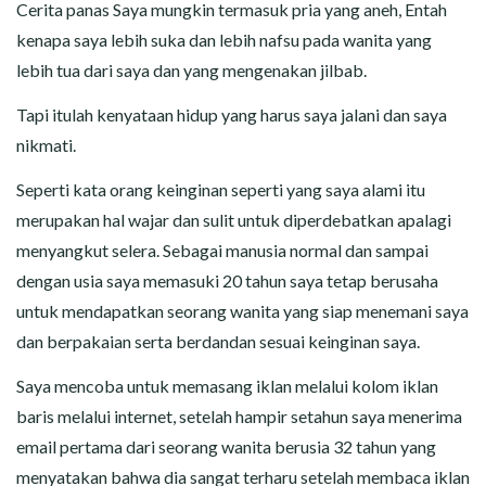
CERITA MALAM
Cerita panas Saya mungkin termasuk pria yang aneh, Entah
kenapa saya lebih suka dan lebih nafsu pada wanita yang
CERITA NAKAL
lebih tua dari saya dan yang mengenakan jilbab.
Tapi itulah kenyataan hidup yang harus saya jalani dan saya
CERITA SEMPROT
nikmati.
CERITA SPERMA
Seperti kata orang keinginan seperti yang saya alami itu
merupakan hal wajar dan sulit untuk diperdebatkan apalagi
CERITA ANAK TIRI
menyangkut selera. Sebagai manusia normal dan sampai
dengan usia saya memasuki 20 tahun saya tetap berusaha
CERITA HOT MAMA
untuk mendapatkan seorang wanita yang siap menemani saya
CERITA TANTE SEXY
dan berpakaian serta berdandan sesuai keinginan saya.
Saya mencoba untuk memasang iklan melalui kolom iklan
CERITA ISTRI SELINGKUH
baris melalui internet, setelah hampir setahun saya menerima
email pertama dari seorang wanita berusia 32 tahun yang
CARA NGIKLAN DI CERITAGILA.COM?
menyatakan bahwa dia sangat terharu setelah membaca iklan