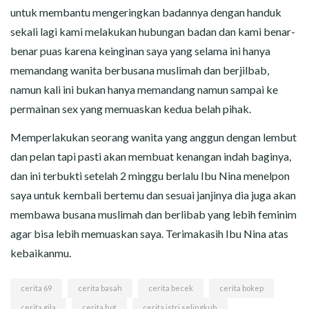
untuk membantu mengeringkan badannya dengan handuk
sekali lagi kami melakukan hubungan badan dan kami benar-
benar puas karena keinginan saya yang selama ini hanya
memandang wanita berbusana muslimah dan berjilbab,
namun kali ini bukan hanya memandang namun sampai ke
permainan sex yang memuaskan kedua belah pihak.
Memperlakukan seorang wanita yang anggun dengan lembut
dan pelan tapi pasti akan membuat kenangan indah baginya,
dan ini terbukti setelah 2 minggu berlalu Ibu Nina menelpon
saya untuk kembali bertemu dan sesuai janjinya dia juga akan
membawa busana muslimah dan berlibab yang lebih feminim
agar bisa lebih memuaskan saya. Terimakasih Ibu Nina atas
kebaikanmu.
cerita 69
cerita basah
cerita becek
cerita bokep
cerita gila
cerita hot
cerita istri selingkuh