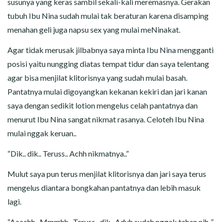
susunya yang keras sambil sekali-kali meremasnya. Gerakan
tubuh Ibu Nina sudah mulai tak beraturan karena disamping
menahan geli juga napsu sex yang mulai meNinakat.
Agar tidak merusak jilbabnya saya minta Ibu Nina mengganti
posisi yaitu nungging diatas tempat tidur dan saya telentang
agar bisa menjilat klitorisnya yang sudah mulai basah.
Pantatnya mulai digoyangkan kekanan kekiri dan jari kanan
saya dengan sedikit lotion mengelus celah pantatnya dan
menurut Ibu Nina sangat nikmat rasanya. Celoteh Ibu Nina
mulai nggak keruan..
“Dik.. dik.. Teruss.. Achh nikmatnya..”
Mulut saya pun terus menjilat klitorisnya dan jari saya terus
mengelus diantara bongkahan pantatnya dan lebih masuk
lagi.
“Aaachh.. Mmmhh.. Teruss.. dik.. Aduh sudah nggak tahan nih..”