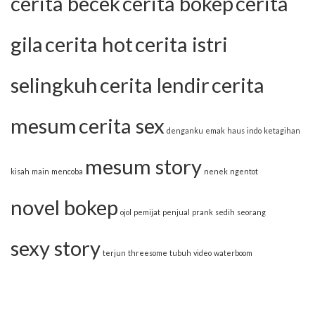
cerita becek
cerita bokep
cerita
gila
cerita hot
cerita istri
selingkuh
cerita lendir
cerita
mesum
cerita sex
denganku
emak
haus
indo
ketagihan
mesum story
kisah
main
mencoba
nenek
ngentot
novel bokep
ojol
pemijat
penjual
prank
sedih
seorang
sexy story
terjun
threesome
tubuh
video
waterboom