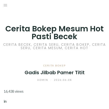
Skip
to
HOME
content
CERITA GILA
Cerita Bokep Mesum Hot
Pasti Becek
CERITA MESUM
CERITA BECEK, CERITA SERU, CERITA BOKEP, CERITA
SERU, CERITA MESUM, CERITA HOT
CERITA SEX HOT
CERITA BOKEP
CERITA BOKEP
Gadis Jilbab Pamer Titit
CERITA SKANDAL
ADMIN
/
2026-06-08
CERITA LENDIR
16,438 views
CERITA BASAH
in