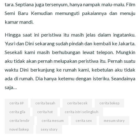
tara. Septiana juga tersenyum, hanya nampak malu-malu. Film
Semi Baru Kemudian memunguti pakaiannya dan menuju
kamar mandi.
Hingga saat ini peristiwa itu masih jelas dalam ingatanku.
Yusri dan Dini sekarang sudah pindah dan kembali ke Jakarta.
Sesekali kami masih berhubungan lewat telepon. Mungkin
aku tidak akan pernah melupakan peristiwa itu. Pernah suatu
waktu Dini berkunjung ke rumah kami, kebetulan aku tidak
ada di rumah. Dia hanya ketemu dengan isteriku. Seandainya
saja…
cerita 69
cerita basah
cerita becek
cerita bokep
cerita gila
cerita hot
cerita istri selingkuh
cerita lendir
cerita mesum
cerita sex
mesum story
novel bokep
sexy story