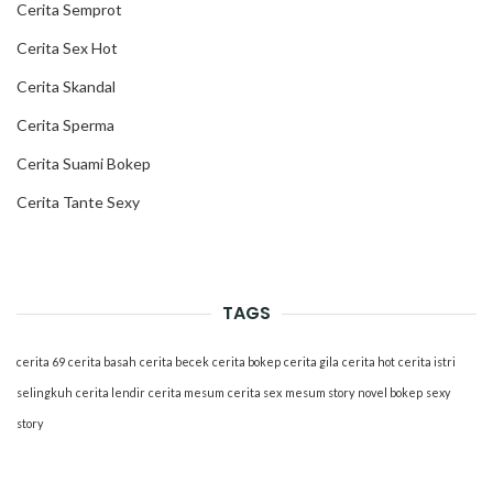
Cerita Semprot
Cerita Sex Hot
Cerita Skandal
Cerita Sperma
Cerita Suami Bokep
Cerita Tante Sexy
TAGS
cerita 69
cerita basah
cerita becek
cerita bokep
cerita gila
cerita hot
cerita istri
selingkuh
cerita lendir
cerita mesum
cerita sex
mesum story
novel bokep
sexy
story