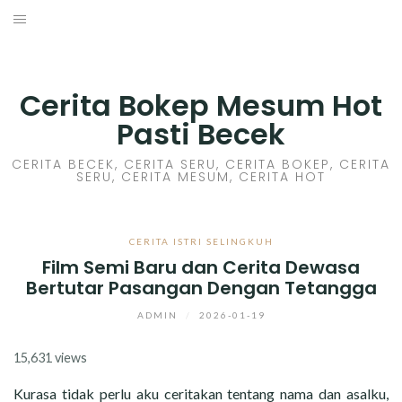
Skip
to
HOME
content
CERITA GILA
Cerita Bokep Mesum Hot
Pasti Becek
CERITA MESUM
CERITA BECEK, CERITA SERU, CERITA BOKEP, CERITA
SERU, CERITA MESUM, CERITA HOT
CERITA SEX HOT
CERITA BOKEP
CERITA ISTRI SELINGKUH
Film Semi Baru dan Cerita Dewasa
CERITA SKANDAL
Bertutar Pasangan Dengan Tetangga
CERITA LENDIR
ADMIN
/
2026-01-19
15,631 views
CERITA BASAH
Kurasa tidak perlu aku ceritakan tentang nama dan asalku,