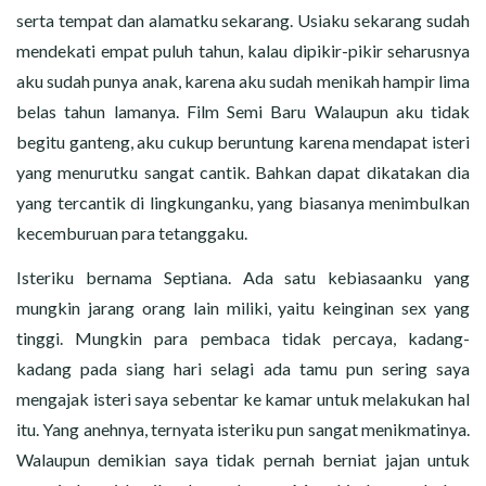
CERITA MALAM
serta tempat dan alamatku sekarang. Usiaku sekarang sudah
mendekati empat puluh tahun, kalau dipikir-pikir seharusnya
CERITA NAKAL
aku sudah punya anak, karena aku sudah menikah hampir lima
belas tahun lamanya. Film Semi Baru Walaupun aku tidak
CERITA SEMPROT
begitu ganteng, aku cukup beruntung karena mendapat isteri
CERITA SPERMA
yang menurutku sangat cantik. Bahkan dapat dikatakan dia
yang tercantik di lingkunganku, yang biasanya menimbulkan
CERITA ANAK TIRI
kecemburuan para tetanggaku.
Isteriku bernama Septiana. Ada satu kebiasaanku yang
CERITA HOT MAMA
mungkin jarang orang lain miliki, yaitu keinginan sex yang
CERITA TANTE SEXY
tinggi. Mungkin para pembaca tidak percaya, kadang-
kadang pada siang hari selagi ada tamu pun sering saya
CERITA ISTRI SELINGKUH
mengajak isteri saya sebentar ke kamar untuk melakukan hal
itu. Yang anehnya, ternyata isteriku pun sangat menikmatinya.
CARA NGIKLAN DI CERITAGILA.COM?
Walaupun demikian saya tidak pernah berniat jajan untuk