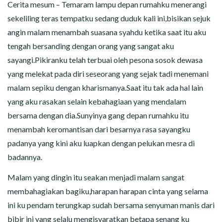
CERITA MALAM
Cerita mesum – Temaram lampu depan rumahku menerangi
sekeliling teras tempatku sedang duduk kali ini,bisikan sejuk
CERITA NAKAL
angin malam menambah suasana syahdu ketika saat itu aku
tengah bersanding dengan orang yang sangat aku
CERITA SEMPROT
sayangi.Pikiranku telah terbuai oleh pesona sosok dewasa
yang melekat pada diri seseorang yang sejak tadi menemani
CERITA SPERMA
malam sepiku dengan kharismanya.Saat itu tak ada hal lain
yang aku rasakan selain kebahagiaan yang mendalam
CERITA ANAK TIRI
bersama dengan dia.Sunyinya gang depan rumahku itu
CERITA HOT MAMA
menambah keromantisan dari besarnya rasa sayangku
padanya yang kini aku luapkan dengan pelukan mesra di
CERITA TANTE SEXY
badannya.
Malam yang dingin itu seakan menjadi malam sangat
CERITA ISTRI SELINGKUH
membahagiakan bagiku,harapan harapan cinta yang selama
CARA NGIKLAN DI CERITAGILA.COM?
ini ku pendam terungkap sudah bersama senyuman manis dari
bibir ini yang selalu mengisyaratkan betapa senang ku