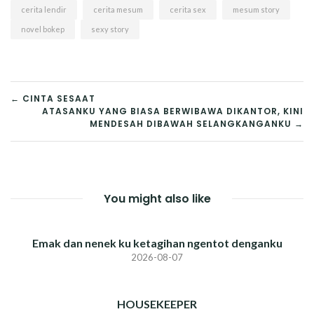
cerita lendir
cerita mesum
cerita sex
mesum story
novel bokep
sexy story
POST
← CINTA SESAAT
ATASANKU YANG BIASA BERWIBAWA DIKANTOR, KINI
NAVIGATION
MENDESAH DIBAWAH SELANGKANGANKU →
You might also like
Emak dan nenek ku ketagihan ngentot denganku
2026-08-07
HOUSEKEEPER