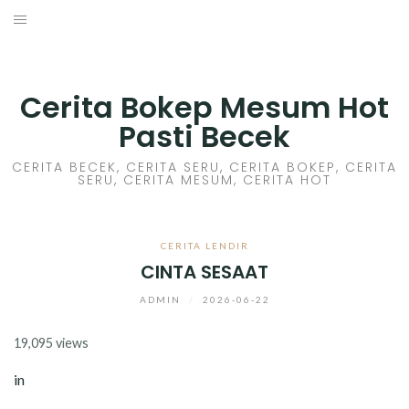
Skip
to
HOME
content
CERITA GILA
Cerita Bokep Mesum Hot
Pasti Becek
CERITA MESUM
CERITA BECEK, CERITA SERU, CERITA BOKEP, CERITA
SERU, CERITA MESUM, CERITA HOT
CERITA SEX HOT
CERITA BOKEP
CERITA LENDIR
CINTA SESAAT
CERITA SKANDAL
ADMIN
/
2026-06-22
CERITA LENDIR
19,095 views
CERITA BASAH
in