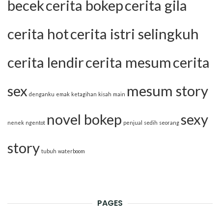
becek
cerita bokep
cerita gila
cerita hot
cerita istri selingkuh
cerita lendir
cerita mesum
cerita
sex
mesum story
denganku
emak
ketagihan
kisah
main
novel bokep
sexy
nenek
ngentot
penjual
sedih
seorang
story
tubuh
waterboom
PAGES