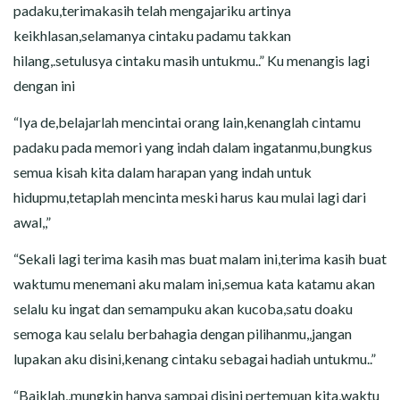
padaku,terimakasih telah mengajariku artinya
keikhlasan,selamanya cintaku padamu takkan
hilang,.setulusya cintaku masih untukmu..” Ku menangis lagi
dengan ini
“Iya de,belajarlah mencintai orang lain,kenanglah cintamu
padaku pada memori yang indah dalam ingatanmu,bungkus
semua kisah kita dalam harapan yang indah untuk
hidupmu,tetaplah mencinta meski harus kau mulai lagi dari
awal,,”
“Sekali lagi terima kasih mas buat malam ini,terima kasih buat
waktumu menemani aku malam ini,semua kata katamu akan
selalu ku ingat dan semampuku akan kucoba,satu doaku
semoga kau selalu berbahagia dengan pilihanmu,,jangan
lupakan aku disini,kenang cintaku sebagai hadiah untukmu..”
“Baiklah,,mungkin hanya sampai disini pertemuan kita,waktu