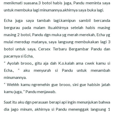
menikmati suasana.3 botol habis juga, Pandu meminta saya
untuk membuka lagi minumannya.akhirnya saya buka lagi.
Echa juga saya tambah lagi.kamipun sambil bercanda
bergurau pada malam itu.akhirnya setelah habis masing
masing 2 botol, Pandu dgn muka yg merah merekah, Echa yg
mulai meredup matanya, saya langsung membukakan lagi 3
botol untuk saya, Cersex Terbaru Bergambar Pandu dan
pacarnya si Echa,
“ Ayolah brooo,, gitu aja dah K.o.kalah ama cwek kamu si
Echa., ” aku menyuruh si Pandu untuk menambah
minumannya.
“ Wehhh kamu ngremehin gue brooo, sini gue habisin jatah
kamu juga, ” Pandu menjawab.
Saat itu aku dgn perasaan berapi api ingin menunjukan bahwa
dia jago minum, akhirnya si Pandu menenggak langsung 1