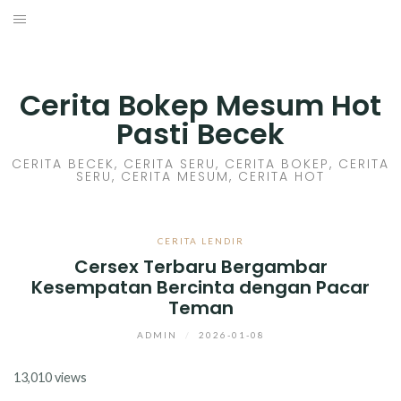
Skip
to
HOME
content
CERITA GILA
Cerita Bokep Mesum Hot
Pasti Becek
CERITA MESUM
CERITA BECEK, CERITA SERU, CERITA BOKEP, CERITA
SERU, CERITA MESUM, CERITA HOT
CERITA SEX HOT
CERITA BOKEP
CERITA LENDIR
Cersex Terbaru Bergambar
CERITA SKANDAL
Kesempatan Bercinta dengan Pacar
Teman
CERITA LENDIR
ADMIN
/
2026-01-08
CERITA BASAH
13,010 views