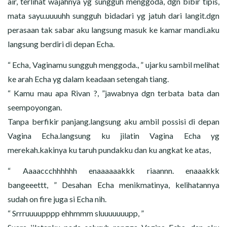
air, terlihat wajahnya yg sungguh menggoda, dgn bibir tipis,
mata sayu.uuuuhh sungguh bidadari yg jatuh dari langit.dgn
perasaan tak sabar aku langsung masuk ke kamar mandi.aku
langsung berdiri di depan Echa.
“ Echa, Vaginamu sungguh menggoda., ” ujarku sambil melihat
ke arah Echa yg dalam keadaan setengah tiang.
“ Kamu mau apa Rivan ?, ”jawabnya dgn terbata bata dan
seempoyongan.
Tanpa berfikir panjang.langsung aku ambil possisi di depan
Vagina Echa.langsung ku jilatin Vagina Echa yg
merekah.kakinya ku taruh pundakku dan ku angkat ke atas,
“ Aaaaccchhhhhh enaaaaaakkk riaannn. enaaakkk
bangeeettt, ” Desahan Echa menikmatinya, kelihatannya
sudah on fire juga si Echa nih.
“ Srrruuuupppp ehhmmm sluuuuuuupp, ”