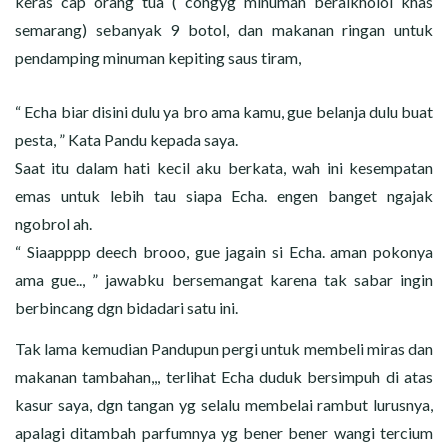
keras cap orang tua ( congyg minuman beralkholol khas
semarang) sebanyak 9 botol, dan makanan ringan untuk
pendamping minuman kepiting saus tiram,
“ Echa biar disini dulu ya bro ama kamu, gue belanja dulu buat
pesta, ” Kata Pandu kepada saya.
Saat itu dalam hati kecil aku berkata, wah ini kesempatan
emas untuk lebih tau siapa Echa. engen banget ngajak
ngobrol ah.
“ Siaapppp deech brooo, gue jagain si Echa. aman pokonya
ama gue.., ” jawabku bersemangat karena tak sabar ingin
berbincang dgn bidadari satu ini.
Tak lama kemudian Pandupun pergi untuk membeli miras dan
makanan tambahan,,, terlihat Echa duduk bersimpuh di atas
kasur saya, dgn tangan yg selalu membelai rambut lurusnya,
apalagi ditambah parfumnya yg bener bener wangi tercium