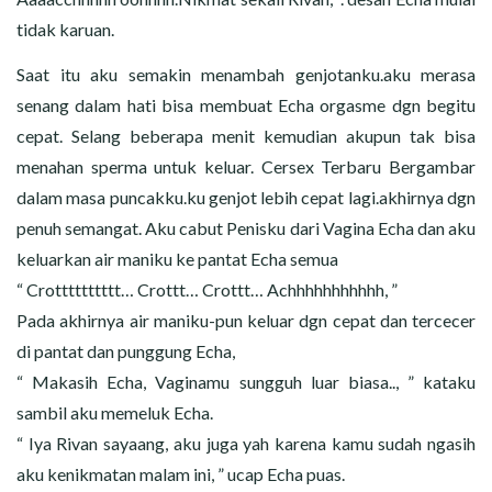
tidak karuan.
Saat itu aku semakin menambah genjotanku.aku merasa
senang dalam hati bisa membuat Echa orgasme dgn begitu
cepat. Selang beberapa menit kemudian akupun tak bisa
menahan sperma untuk keluar. Cersex Terbaru Bergambar
dalam masa puncakku.ku genjot lebih cepat lagi.akhirnya dgn
penuh semangat. Aku cabut Penisku dari Vagina Echa dan aku
keluarkan air maniku ke pantat Echa semua
“ Crotttttttttt… Crottt… Crottt… Achhhhhhhhhhh, ”
Pada akhirnya air maniku-pun keluar dgn cepat dan tercecer
di pantat dan punggung Echa,
“ Makasih Echa, Vaginamu sungguh luar biasa.., ” kataku
sambil aku memeluk Echa.
“ Iya Rivan sayaang, aku juga yah karena kamu sudah ngasih
aku kenikmatan malam ini, ” ucap Echa puas.