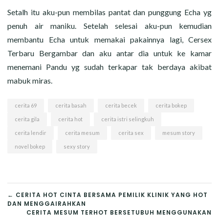
Setalh itu aku-pun membilas pantat dan punggung Echa yg
penuh air maniku. Setelah selesai aku-pun kemudian
membantu Echa untuk memakai pakainnya lagi, Cersex
Terbaru Bergambar dan aku antar dia untuk ke kamar
menemani Pandu yg sudah terkapar tak berdaya akibat
mabuk miras.
cerita 69
cerita basah
cerita becek
cerita bokep
cerita gila
cerita hot
cerita istri selingkuh
cerita lendir
cerita mesum
cerita sex
mesum story
novel bokep
sexy story
POST
← CERITA HOT CINTA BERSAMA PEMILIK KLINIK YANG HOT
DAN MENGGAIRAHKAN
NAVIGATION
CERITA MESUM TERHOT BERSETUBUH MENGGUNAKAN