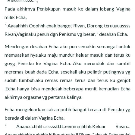
“ Blesssssssss…, ”
Pada akhirnya Peniskupun masuk ke dalam lobang Vagina
milik Echa,
“ Aaaahhhh Ooohhh.enak banget Rivan, Dorong teruuuuussss
Rivan,Vaginaku penuh dgn Penismu yg besar, ” desahan Echa.
Mendengar desahan Echa aku-pun semakin semangat untuk
memuaskan nya.aku maju mundur keluar masuk dan terus ku
goyg Penisku ke Vagina Echa. Aku merunduk dan sambil
meremas buah dada Echa, sesekali aku pelintir putingnya yg
sudah tumbuh.aku remas remas terus dan terus ku genjot
.Echa hanya bisa mendesah.beberapa menit kemudian Echa
akhirnya orgasme yg pertama kalinya.
Echa mengeluarkan cairan putih hangat terasa di Penisku yg
berada di dalam Vagina Echa.
“ Aaaaccchhhh..ssssstttt..eemmmhhhh.Keluar Rivan…
Aaaacchhhhh oohhhh.Nikmat sekali Rivan, ”. desah Echa mulai