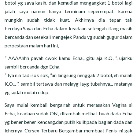
botol yg saya kasih, dan kemudian mengangkat 1 botol lagi
jatah saya namun hanya terminum seperempat, karena
mungkin sudah tidak kuat. Akhirnya dia tepar tak
berdaya.Saya dan Echa dalam keadaan setengah tiang masih
bercanda dan sesekali mengejek Pandu yg sudah gugur dalam
perpestaan malam hari ini,
“ AAAAhhh payah cwok kamu Echa,, gitu aja K.O, ”. ujarku
sambil bercanda dgn Echa.
“ Iya nih tadi sok sok, ”an langsung nenggak 2 botol, eh malah
K.O.., ”. sambil tertawa dan melayg layg tubuhnya,,, matanya
yg sudah mulai redup.
Saya mulai kembali bergairah untuk merasakan Vagina si
Echa, keadaan sudah ON, ditambah melihat buah dada Echa
yg bener bener kencang.dan putih kulit pada bagian dada dan
lehernya, Cersex Terbaru Bergambar membuat Penis ini gak