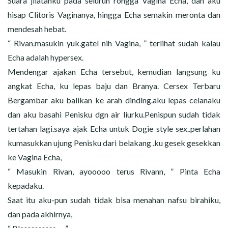
Suara jilatanku pada seluruh rongga Vagina Echa, dan aku
hisap Clitoris Vaginanya, hingga Echa semakin meronta dan
mendesah hebat.
“ Rivan.masukin yuk.gatel nih Vagina, ” terlihat sudah kalau
Echa adalah hypersex.
Mendengar ajakan Echa tersebut, kemudian langsung ku
angkat Echa, ku lepas baju dan Branya. Cersex Terbaru
Bergambar aku balikan ke arah dinding.aku lepas celanaku
dan aku basahi Penisku dgn air liurku.Penispun sudah tidak
tertahan lagi.saya ajak Echa untuk Dogie style sex..perlahan
kumasukkan ujung Penisku dari belakang .ku gesek gesekkan
ke Vagina Echa,
“ Masukin Rivan, ayooooo terus Rivann, ” Pinta Echa
kepadaku.
Saat itu aku-pun sudah tidak bisa menahan nafsu birahiku,
dan pada akhirnya,