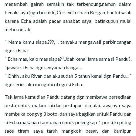
menambah gairah semakin tak terbendung.namun dalam
benak saya juga berfikir, Cersex Terbaru Bergambar ini salah
karena Echa adalah pacar sahabat saya, batinkupun mulai
meberontak,
“ Nama kamu siapa.???, ”. tanyaku mengawali perbincangan
dgn si Echa.
“ Echa mas, kalo mas siapa? Udah kenal lama sama si Pandu?,
”.jawab si Echa dgn senyuman hangat.
“ Ohhh . aku Rivan dan aku sudah 5 tahun kenal dgn Pandu.., ”
dgn serius aku mengobrol dgn si Echa.
Tak lama kemudian Pandu datang dgn membawa persediaan
pesta untuk malam ini.dan pestapun dimulai. awalnya saya
membuka congyg 3 botol dan saya bagikan untuk Pandu dan
si Echa.makanan tambahan untuk pelengkap 1 porsi kepiting
saos tiram saya taruh mangkok besar, dan kamipun