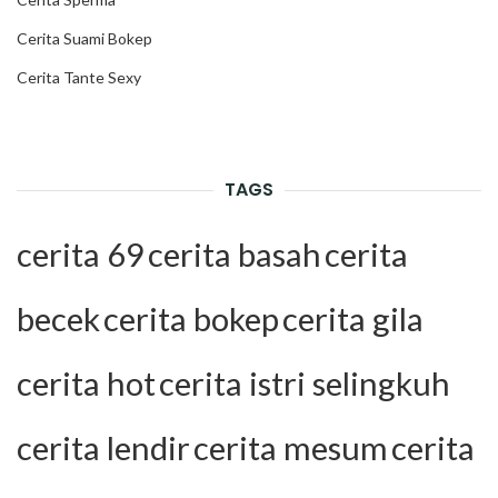
Cerita Suami Bokep
Cerita Tante Sexy
TAGS
cerita 69
cerita basah
cerita
becek
cerita bokep
cerita gila
cerita hot
cerita istri selingkuh
cerita lendir
cerita mesum
cerita