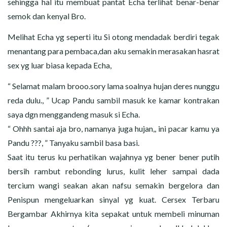
sehingga hal itu membuat pantat Echa terlihat benar-benar
semok dan kenyal Bro.
Melihat Echa yg seperti itu Si otong mendadak berdiri tegak
menantang para pembaca,dan aku semakin merasakan hasrat
sex yg luar biasa kepada Echa,
“ Selamat malam brooo.sory lama soalnya hujan deres nunggu
reda dulu., ” Ucap Pandu sambil masuk ke kamar kontrakan
saya dgn menggandeng masuk si Echa.
“ Ohhh santai aja bro, namanya juga hujan,, ini pacar kamu ya
Pandu ???, ” Tanyaku sambil basa basi.
Saat itu terus ku perhatikan wajahnya yg bener bener putih
bersih rambut rebonding lurus, kulit leher sampai dada
tercium wangi seakan akan nafsu semakin bergelora dan
Penispun mengeluarkan sinyal yg kuat. Cersex Terbaru
Bergambar Akhirnya kita sepakat untuk membeli minuman