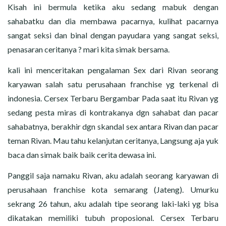
CERITA MALAM
Kisah ini bermula ketika aku sedang mabuk dengan
sahabatku dan dia membawa pacarnya, kulihat pacarnya
CERITA NAKAL
sangat seksi dan binal dengan payudara yang sangat seksi,
penasaran ceritanya ? mari kita simak bersama.
CERITA SEMPROT
kali ini menceritakan pengalaman Sex dari Rivan seorang
CERITA SPERMA
karyawan salah satu perusahaan franchise yg terkenal di
indonesia. Cersex Terbaru Bergambar Pada saat itu Rivan yg
CERITA ANAK TIRI
sedang pesta miras di kontrakanya dgn sahabat dan pacar
sahabatnya, berakhir dgn skandal sex antara Rivan dan pacar
CERITA HOT MAMA
teman Rivan. Mau tahu kelanjutan ceritanya, Langsung aja yuk
baca dan simak baik baik cerita dewasa ini.
CERITA TANTE SEXY
Panggil saja namaku Rivan, aku adalah seorang karyawan di
CERITA ISTRI SELINGKUH
perusahaan franchise kota semarang (Jateng). Umurku
sekrang 26 tahun, aku adalah tipe seorang laki-laki yg bisa
CARA NGIKLAN DI CERITAGILA.COM?
dikatakan memiliki tubuh proposional. Cersex Terbaru