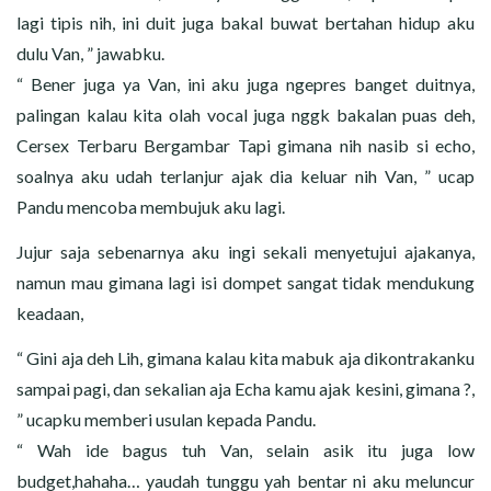
lagi tipis nih, ini duit juga bakal buwat bertahan hidup aku
dulu Van, ” jawabku.
“ Bener juga ya Van, ini aku juga ngepres banget duitnya,
palingan kalau kita olah vocal juga nggk bakalan puas deh,
Cersex Terbaru Bergambar Tapi gimana nih nasib si echo,
soalnya aku udah terlanjur ajak dia keluar nih Van, ” ucap
Pandu mencoba membujuk aku lagi.
Jujur saja sebenarnya aku ingi sekali menyetujui ajakanya,
namun mau gimana lagi isi dompet sangat tidak mendukung
keadaan,
“ Gini aja deh Lih, gimana kalau kita mabuk aja dikontrakanku
sampai pagi, dan sekalian aja Echa kamu ajak kesini, gimana ?,
” ucapku memberi usulan kepada Pandu.
“ Wah ide bagus tuh Van, selain asik itu juga low
budget,hahaha… yaudah tunggu yah bentar ni aku meluncur