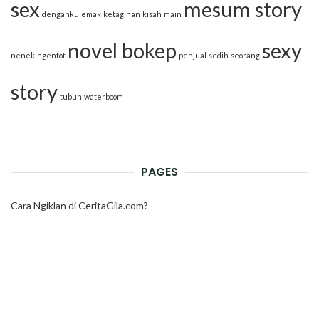
sex
mesum story
denganku
emak
ketagihan
kisah
main
novel bokep
sexy
nenek
ngentot
penjual
sedih
seorang
story
tubuh
waterboom
PAGES
Cara Ngiklan di CeritaGila.com?