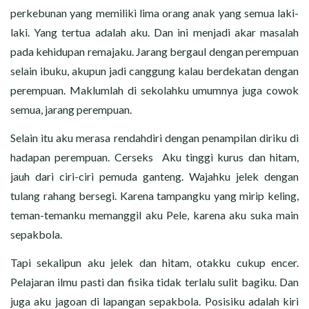
CERITA MALAM
perkebunan yang memiliki lima orang anak yang semua laki-
laki. Yang tertua adalah aku. Dan ini menjadi akar masalah
CERITA NAKAL
pada kehidupan remajaku. Jarang bergaul dengan perempuan
selain ibuku, akupun jadi canggung kalau berdekatan dengan
CERITA SEMPROT
perempuan. Maklumlah di sekolahku umumnya juga cowok
CERITA SPERMA
semua, jarang perempuan.
Selain itu aku merasa rendahdiri dengan penampilan diriku di
CERITA ANAK TIRI
hadapan perempuan. Cerseks Aku tinggi kurus dan hitam,
jauh dari ciri-ciri pemuda ganteng. Wajahku jelek dengan
CERITA HOT MAMA
tulang rahang bersegi. Karena tampangku yang mirip keling,
CERITA TANTE SEXY
teman-temanku memanggil aku Pele, karena aku suka main
sepakbola.
CERITA ISTRI SELINGKUH
Tapi sekalipun aku jelek dan hitam, otakku cukup encer.
Pelajaran ilmu pasti dan fisika tidak terlalu sulit bagiku. Dan
CARA NGIKLAN DI CERITAGILA.COM?
juga aku jagoan di lapangan sepakbola. Posisiku adalah kiri