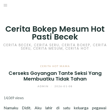
Skip
to
HOME
content
CERITA GILA
Cerita Bokep Mesum Hot
Pasti Becek
CERITA MESUM
CERITA BECEK, CERITA SERU, CERITA BOKEP, CERITA
SERU, CERITA MESUM, CERITA HOT
CERITA SEX HOT
CERITA BOKEP
CERITA HOT MAMA
Cerseks Goyangan Tante Seksi Yang
CERITA SKANDAL
Membuatku Tidak Tahan
CERITA LENDIR
ADMIN
/
2026-01-08
14,069 views
CERITA BASAH
Namaku Didit. Aku lahir di satu keluarga pegawai