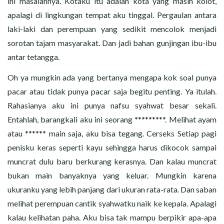
ini masalahnya. Kotaku itu adalah kota yang masih kolot,
apalagi di lingkungan tempat aku tinggal. Pergaulan antara
laki-laki dan perempuan yang sedikit mencolok menjadi
sorotan tajam masyarakat. Dan jadi bahan gunjingan ibu-ibu
antar tetangga.
Oh ya mungkin ada yang bertanya mengapa kok soal punya
pacar atau tidak punya pacar saja begitu penting. Ya itulah.
Rahasianya aku ini punya nafsu syahwat besar sekali.
Entahlah, barangkali aku ini seorang *********. Melihat ayam
atau ****** main saja, aku bisa tegang. Cerseks Setiap pagi
penisku keras seperti kayu sehingga harus dikocok sampai
muncrat dulu baru berkurang kerasnya. Dan kalau muncrat
bukan main banyaknya yang keluar. Mungkin karena
ukuranku yang lebih panjang dari ukuran rata-rata. Dan saban
melihat perempuan cantik syahwatku naik ke kepala. Apalagi
kalau kelihatan paha. Aku bisa tak mampu berpikir apa-apa