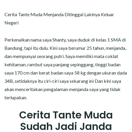
CERITA MALAM
Cerita Tante Muda Menjanda Ditinggal Lakinya Keluar
CERITA NAKAL
Negeri
CERITA SEMPROT
Perkenalkan nama saya Shanty, saya duduk di kelas 1 SMA di
CERITA SPERMA
Bandung, tapi itu dulu. Kini saya berumur 25 tahun, menjanda,
dan mempunyai seorang putri. Saya memiliki mata coklat
CERITA ANAK TIRI
kehitaman, rambut saya panjang sepinggang, tinggi badan
saya 170 cm dan berat badan saya 58 kg dengan ukuran dada
CERITA HOT MAMA
34B, setidaknya itu ciri-ciri saya sekarang ini Dan kini saya
akan menceritakan pengalaman menjanda saya yang tidak
CERITA TANTE SEXY
terlupakan.
CERITA ISTRI SELINGKUH
Cerita Tante Muda
CARA NGIKLAN DI CERITAGILA.COM?
Sudah Jadi Janda