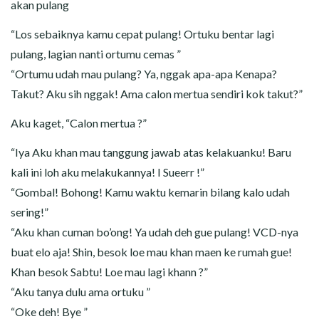
akan pulang
“Los sebaiknya kamu cepat pulang! Ortuku bentar lagi
pulang, lagian nanti ortumu cemas ”
“Ortumu udah mau pulang? Ya, nggak apa-apa Kenapa?
Takut? Aku sih nggak! Ama calon mertua sendiri kok takut?”
Aku kaget, “Calon mertua ?”
“Iya Aku khan mau tanggung jawab atas kelakuanku! Baru
kali ini loh aku melakukannya! I Sueerr !”
“Gombal! Bohong! Kamu waktu kemarin bilang kalo udah
sering!”
“Aku khan cuman bo’ong! Ya udah deh gue pulang! VCD-nya
buat elo aja! Shin, besok loe mau khan maen ke rumah gue!
Khan besok Sabtu! Loe mau lagi khann ?”
“Aku tanya dulu ama ortuku ”
“Oke deh! Bye ”