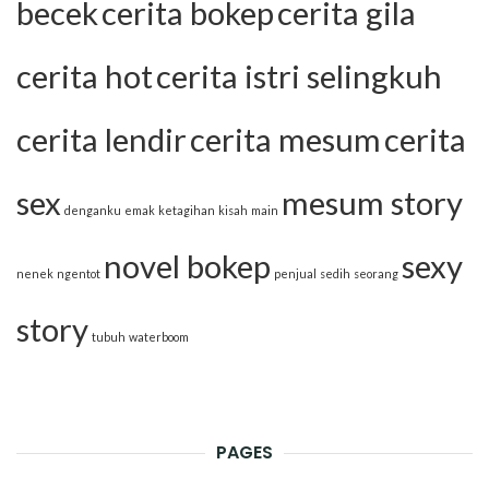
becek
cerita bokep
cerita gila
cerita hot
cerita istri selingkuh
cerita lendir
cerita mesum
cerita
sex
mesum story
denganku
emak
ketagihan
kisah
main
novel bokep
sexy
nenek
ngentot
penjual
sedih
seorang
story
tubuh
waterboom
PAGES