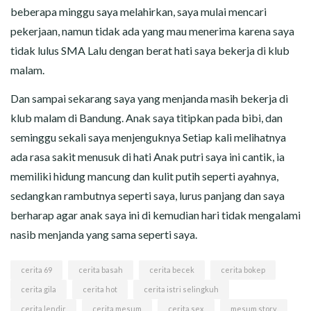
beberapa minggu saya melahirkan, saya mulai mencari
pekerjaan, namun tidak ada yang mau menerima karena saya
tidak lulus SMA Lalu dengan berat hati saya bekerja di klub
malam.
Dan sampai sekarang saya yang menjanda masih bekerja di
klub malam di Bandung. Anak saya titipkan pada bibi, dan
seminggu sekali saya menjenguknya Setiap kali melihatnya
ada rasa sakit menusuk di hati Anak putri saya ini cantik, ia
memiliki hidung mancung dan kulit putih seperti ayahnya,
sedangkan rambutnya seperti saya, lurus panjang dan saya
berharap agar anak saya ini di kemudian hari tidak mengalami
nasib menjanda yang sama seperti saya.
cerita 69
cerita basah
cerita becek
cerita bokep
cerita gila
cerita hot
cerita istri selingkuh
cerita lendir
cerita mesum
cerita sex
mesum story