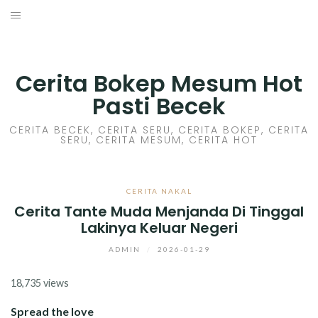
Skip
to
HOME
content
CERITA GILA
Cerita Bokep Mesum Hot
Pasti Becek
CERITA MESUM
CERITA BECEK, CERITA SERU, CERITA BOKEP, CERITA
SERU, CERITA MESUM, CERITA HOT
CERITA SEX HOT
CERITA BOKEP
CERITA NAKAL
Cerita Tante Muda Menjanda Di Tinggal
CERITA SKANDAL
Lakinya Keluar Negeri
CERITA LENDIR
ADMIN
/
2026-01-29
18,735 views
CERITA BASAH
Spread the love