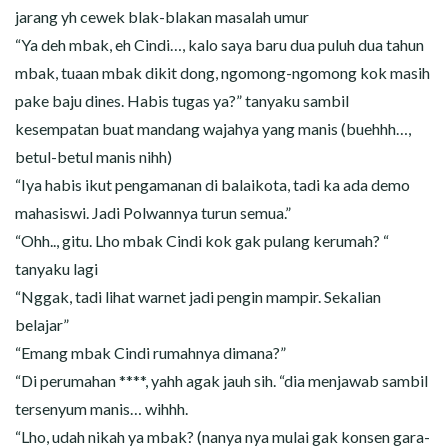
jarang yh cewek blak-blakan masalah umur
“Ya deh mbak, eh Cindi…, kalo saya baru dua puluh dua tahun
mbak, tuaan mbak dikit dong, ngomong-ngomong kok masih
pake baju dines. Habis tugas ya?” tanyaku sambil
kesempatan buat mandang wajahya yang manis (buehhh…,
betul-betul manis nihh)
“Iya habis ikut pengamanan di balaikota, tadi ka ada demo
mahasiswi. Jadi Polwannya turun semua.”
“Ohh.., gitu. Lho mbak Cindi kok gak pulang kerumah? “
tanyaku lagi
“Nggak, tadi lihat warnet jadi pengin mampir. Sekalian
belajar”
“Emang mbak Cindi rumahnya dimana?”
“Di perumahan ****, yahh agak jauh sih. “dia menjawab sambil
tersenyum manis… wihhh.
“Lho, udah nikah ya mbak? (nanya nya mulai gak konsen gara-