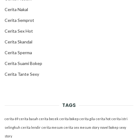
Cerita Nakal
Cerita Semprot
Cerita Sex Hot
Cerita Skandal
Cerita Sperma
Cerita Suami Bokep
Cerita Tante Sexy
TAGS
cerita 69
cerita basah
cerita becek
cerita bokep
cerita gila
cerita hot
cerita istri
selingkuh
cerita lendir
cerita mesum
cerita sex
mesum story
novel bokep
sexy
story