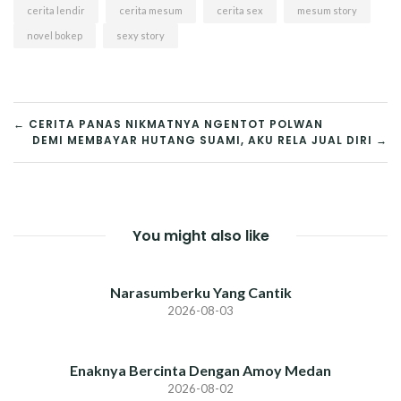
cerita lendir
cerita mesum
cerita sex
mesum story
novel bokep
sexy story
POST
← CERITA PANAS NIKMATNYA NGENTOT POLWAN
DEMI MEMBAYAR HUTANG SUAMI, AKU RELA JUAL DIRI →
NAVIGATION
You might also like
Narasumberku Yang Cantik
2026-08-03
Enaknya Bercinta Dengan Amoy Medan
2026-08-02