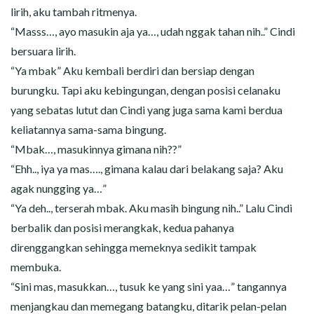
lirih, aku tambah ritmenya.
“Masss…, ayo masukin aja ya…, udah nggak tahan nih..” Cindi
bersuara lirih.
“Ya mbak” Aku kembali berdiri dan bersiap dengan
burungku. Tapi aku kebingungan, dengan posisi celanaku
yang sebatas lutut dan Cindi yang juga sama kami berdua
keliatannya sama-sama bingung.
“Mbak…, masukinnya gimana nih??”
“Ehh.., iya ya mas…., gimana kalau dari belakang saja? Aku
agak nungging ya…”
“Ya deh.., terserah mbak. Aku masih bingung nih..” Lalu Cindi
berbalik dan posisi merangkak, kedua pahanya
direnggangkan sehingga memeknya sedikit tampak
membuka.
“Sini mas, masukkan…, tusuk ke yang sini yaa…” tangannya
menjangkau dan memegang batangku, ditarik pelan-pelan