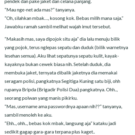
pendek dan pake jaket dan celana panjang.
“Mau nge-net ada mas?” tanyanya.
“Oh, silahkan mbak…, kosong kok. Bebas milih mana saja.”
Jawabku ramah sambil melihat wajah imut tersebut.
“Makasih mas, saya dipojok situ aja” dia lalu menuju bilik
yang pojok, terus nglepas sepatu dan duduk (bilik warnetnya
lesehan semua). Aku lihat sepatunya sepatu kulit, kayak-
kayaknya bukan cewek biasa nih. Setelah duduk, dia
membuka jaket, ternyata dibalik jaketnya dia memakai
seragam polisi, pangkatnya Segitiga Kuning satu biji, ohh
rupanya Bripda (Brigadir Polisi Dua) pangkatnya. Ohh..,
seorang polwan yang manis pikirku.
“Mas, username ama passwordnya apaan nih??” tanyanya,
sambil menoleh ke aku.
“Ehh.., ohh.., bebas kok mbak, langsung aja” kataku jadi
sedikit gagap gara-gara terpana plus kaget..