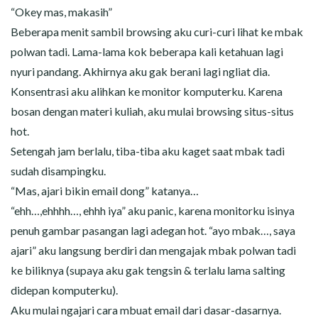
“Okey mas, makasih”
Beberapa menit sambil browsing aku curi-curi lihat ke mbak
polwan tadi. Lama-lama kok beberapa kali ketahuan lagi
nyuri pandang. Akhirnya aku gak berani lagi ngliat dia.
Konsentrasi aku alihkan ke monitor komputerku. Karena
bosan dengan materi kuliah, aku mulai browsing situs-situs
hot.
Setengah jam berlalu, tiba-tiba aku kaget saat mbak tadi
sudah disampingku.
“Mas, ajari bikin email dong” katanya…
“ehh…,ehhhh…, ehhh iya” aku panic, karena monitorku isinya
penuh gambar pasangan lagi adegan hot. “ayo mbak…, saya
ajari” aku langsung berdiri dan mengajak mbak polwan tadi
ke biliknya (supaya aku gak tengsin & terlalu lama salting
didepan komputerku).
Aku mulai ngajari cara mbuat email dari dasar-dasarnya.