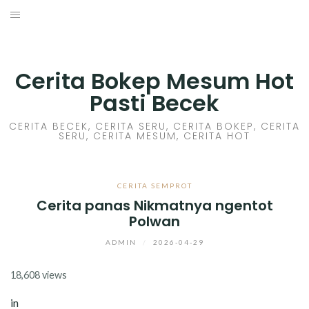
Skip
to
HOME
content
CERITA GILA
Cerita Bokep Mesum Hot
Pasti Becek
CERITA MESUM
CERITA BECEK, CERITA SERU, CERITA BOKEP, CERITA
SERU, CERITA MESUM, CERITA HOT
CERITA SEX HOT
CERITA BOKEP
CERITA SEMPROT
Cerita panas Nikmatnya ngentot
CERITA SKANDAL
Polwan
CERITA LENDIR
ADMIN
/
2026-04-29
18,608 views
CERITA BASAH
in