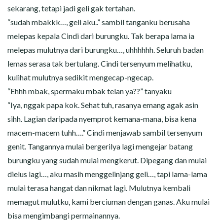
sekarang, tetapi jadi geli gak tertahan.
“sudah mbakkk…, geli aku..” sambil tanganku berusaha
melepas kepala Cindi dari burungku. Tak berapa lama ia
melepas mulutnya dari burungku…, uhhhhhh. Seluruh badan
lemas serasa tak bertulang. Cindi tersenyum melihatku,
kulihat mulutnya sedikit mengecap-ngecap.
“Ehhh mbak, spermaku mbak telan ya??” tanyaku
“Iya, nggak papa kok. Sehat tuh, rasanya emang agak asin
sihh. Lagian daripada nyemprot kemana-mana, bisa kena
macem-macem tuhh….” Cindi menjawab sambil tersenyum
genit. Tangannya mulai bergerilya lagi mengejar batang
burungku yang sudah mulai mengkerut. Dipegang dan mulai
dielus lagi…, aku masih menggelinjang geli…, tapi lama-lama
mulai terasa hangat dan nikmat lagi. Mulutnya kembali
memagut mulutku, kami berciuman dengan ganas. Aku mulai
bisa mengimbangi permainannya.