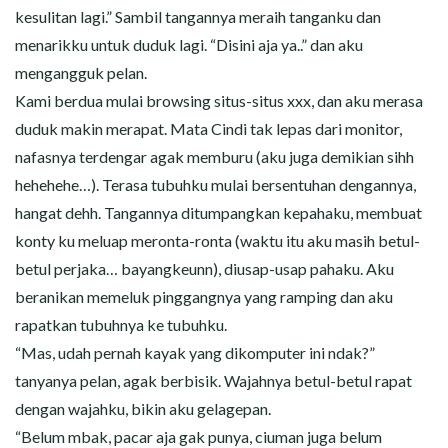
kesulitan lagi.” Sambil tangannya meraih tanganku dan
menarikku untuk duduk lagi. “Disini aja ya..” dan aku
mengangguk pelan.
Kami berdua mulai browsing situs-situs xxx, dan aku merasa
duduk makin merapat. Mata Cindi tak lepas dari monitor,
nafasnya terdengar agak memburu (aku juga demikian sihh
hehehehe…). Terasa tubuhku mulai bersentuhan dengannya,
hangat dehh. Tangannya ditumpangkan kepahaku, membuat
konty ku meluap meronta-ronta (waktu itu aku masih betul-
betul perjaka… bayangkeunn), diusap-usap pahaku. Aku
beranikan memeluk pinggangnya yang ramping dan aku
rapatkan tubuhnya ke tubuhku.
“Mas, udah pernah kayak yang dikomputer ini ndak?”
tanyanya pelan, agak berbisik. Wajahnya betul-betul rapat
dengan wajahku, bikin aku gelagepan.
“Belum mbak, pacar aja gak punya, ciuman juga belum