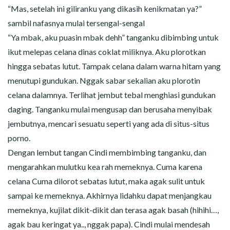
“Mas, setelah ini giliranku yang dikasih kenikmatan ya?”
sambil nafasnya mulai tersengal-sengal
“Ya mbak, aku puasin mbak dehh” tanganku dibimbing untuk
ikut melepas celana dinas coklat miliknya. Aku plorotkan
hingga sebatas lutut. Tampak celana dalam warna hitam yang
menutupi gundukan. Nggak sabar sekalian aku plorotin
celana dalamnya. Terlihat jembut tebal menghiasi gundukan
daging. Tanganku mulai mengusap dan berusaha menyibak
jembutnya, mencari sesuatu seperti yang ada di situs-situs
porno.
Dengan lembut tangan Cindi membimbing tanganku, dan
mengarahkan mulutku kea rah memeknya. Cuma karena
celana Cuma dilorot sebatas lutut, maka agak sulit untuk
sampai ke memeknya. Akhirnya lidahku dapat menjangkau
memeknya, kujilat dikit-dikit dan terasa agak basah (hihihi…,
agak bau keringat ya.., nggak papa). Cindi mulai mendesah