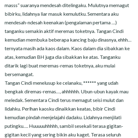
masss” suaranya mendesah ditelingaku. Mulutnya memagut
bibirku, lidahnya liar masuk kemulutku. Sementara aku
mendesah-ndesah keenakan (pengalaman pertama …)
tanganku semakin aktif meremas toketnya. Tangan Cindi
kemudian membuka beberapa kancing baju dinasnya, ehhh…
ternyata masih ada kaos dalam. Kaos dalam dia sibakkan ke
atas, kemudian BH juga dia sibakkan ke atas. Tanganku
ditarik lagi buat meremas-remas toketnya, aku mulai
bersemangat.
Tangan Cindi menelusup ke celanaku, ****** yang udah
bengkak diremas-remas…, ahhhhhh. Ubun-ubun kayak mau
meledak. Sementara Cindi terus memagut seisi mulut dan
lidahku. Perlhan kaosku dinaikkan keatas, bibir Cindi
kemudian pindah menjelajahi dadaku. Lidahnya menjilati
putingku…. Huuuuuhhhhh, sambil sesekali terasa gigitan-
gigitan kecil yang sering bikin aku kaget. Terasa seluruh