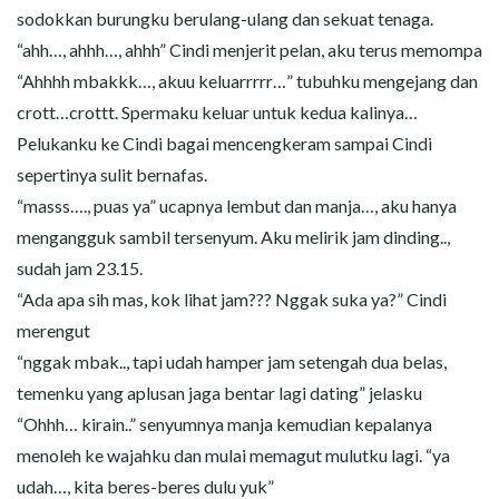
sodokkan burungku berulang-ulang dan sekuat tenaga.
“ahh…, ahhh…, ahhh” Cindi menjerit pelan, aku terus memompa
“Ahhhh mbakkk…, akuu keluarrrrr…” tubuhku mengejang dan
crott…crottt. Spermaku keluar untuk kedua kalinya…
Pelukanku ke Cindi bagai mencengkeram sampai Cindi
sepertinya sulit bernafas.
“masss…., puas ya” ucapnya lembut dan manja…, aku hanya
mengangguk sambil tersenyum. Aku melirik jam dinding..,
sudah jam 23.15.
“Ada apa sih mas, kok lihat jam??? Nggak suka ya?” Cindi
merengut
“nggak mbak.., tapi udah hamper jam setengah dua belas,
temenku yang aplusan jaga bentar lagi dating” jelasku
“Ohhh… kirain..” senyumnya manja kemudian kepalanya
menoleh ke wajahku dan mulai memagut mulutku lagi. “ya
udah…, kita beres-beres dulu yuk”