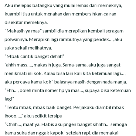
Aku melepas batangku yang mulai lemas dari memeknya,
kuambil tisu untuk menahan dan membersihkan cairan
disekitar memeknya.
“Makasih ya mas” sambil dia merapikan kembali seragam
polwannya. Merapikn lagi rambutnya yang pendek…, aku
suka sekali melihatnya.
“Mbak cantik banget dehhh”
“ahhh mass…., makasih juga. Sama-sama, aku juga sangat
menikmati ini kok. Kalau bisa lain kali kita ketemuan lagi…,
aku percaya kamu kok” balasnya masih dengan nada manja.
“Ehh…, boleh minta nomer hp ya mas…, supaya bisa ketemuan
lagi”
“Tentu mbak, mbak baik banget. Perjakaku diambil mbak
lhooo…..” aku sedikit tersipu
“Ohhh…, maaf ya. Habis aku pngen banget sihhhh… semoga
kamu suka dan nggak kapok” setelah rapi, dia memakai