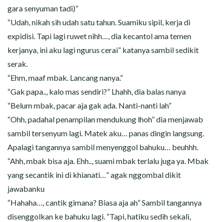
gara senyuman tadi)”
“Udah, nikah sih udah satu tahun. Suamiku sipil, kerja di
expidisi. Tapi lagi ruwet nihh…, dia kecantol ama temen
kerjanya, ini aku lagi ngurus cerai” katanya sambil sedikit
serak.
“Ehm, maaf mbak. Lancang nanya.”
“Gak papa.., kalo mas sendiri?” Lhahh, dia balas nanya
“Belum mbak, pacar aja gak ada. Nanti-nanti lah”
“Ohh, padahal penampilan mendukung lhoh” dia menjawab
sambil tersenyum lagi. Matek aku… panas dingin langsung.
Apalagi tangannya sambil menyenggol bahuku… beuhhh.
“Ahh, mbak bisa aja. Ehh.., suami mbak terlalu juga ya. Mbak
yang secantik ini di khianati…” agak nggombal dikit
jawabanku
“Hahaha…, cantik gimana? Biasa aja ah” Sambil tangannya
disenggolkan ke bahuku lagi. “Tapi, hatiku sedih sekali,