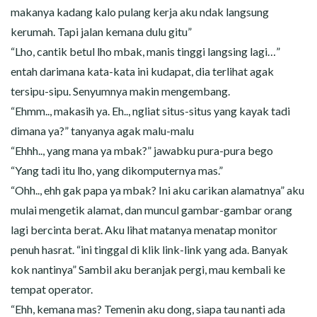
makanya kadang kalo pulang kerja aku ndak langsung
kerumah. Tapi jalan kemana dulu gitu”
“Lho, cantik betul lho mbak, manis tinggi langsing lagi…”
entah darimana kata-kata ini kudapat, dia terlihat agak
tersipu-sipu. Senyumnya makin mengembang.
“Ehmm.., makasih ya. Eh.., ngliat situs-situs yang kayak tadi
dimana ya?” tanyanya agak malu-malu
“Ehhh.., yang mana ya mbak?” jawabku pura-pura bego
“Yang tadi itu lho, yang dikomputernya mas.”
“Ohh.., ehh gak papa ya mbak? Ini aku carikan alamatnya” aku
mulai mengetik alamat, dan muncul gambar-gambar orang
lagi bercinta berat. Aku lihat matanya menatap monitor
penuh hasrat. “ini tinggal di klik link-link yang ada. Banyak
kok nantinya” Sambil aku beranjak pergi, mau kembali ke
tempat operator.
“Ehh, kemana mas? Temenin aku dong, siapa tau nanti ada