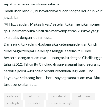
sepatu dan mau membayar internet.
“ndak usah mbak.., ini bayarannya sudah sangat berlebih kok”
jawabku
“Ahhh… yaudah. Makasih ya ..” Setelah tukar menukar nomer
hp, Cindi membuka pintu dan menyempatkan kissbye yang
aku bales dengan lebih mesra.
Dan sejak itu kadang-kadang aku ketemuan dengan Cindi
diberbagai tempat.Beberapa minggu setelah itu Cindi
bercerai dengan suaminya. Hubunganku dengan Cindi hingga
tahun 2012. Tahun itu Cindi udah punya suami baru, seorang
perwira polisi. Aku ndak berani ketemuan lagi, dan Cindi
kayaknya sekarang betul-betul sayang sama suaminya. Aku
turut bersyukur saja.
cerita 69
cerita basah
cerita becek
cerita bokep
cerita gila
cerita hot
cerita istri selingkuh