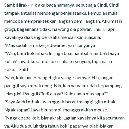
Sambil lirak-lirik aku baca namanya, sebut saja Cindi. Cindi
tampak antusias mendengar penjelasanku, kemudian mulai
mencoba mempraktekkan langkah demi langkah. Aku masih
grogi, bagaimana tidak, lha wong dia polwan… hiiiii. Tapi
kayaknya dia yang berusaha mencairkan suasana.
“Mas sudah lama kerja diwarnet ya?” tanyanya
“Wah, baru kok mbak. Ini juga buat nambah-nambah biaya
kuliah” jawabku sambil berusaha tersenyum, tapi masih
kaku…. Shitt.
“wah, kok lancer banget gitu ya nge-netnya? Ehh, jangan
panggil saya mbak dong. Nih, kan namaku udah terpampang
jelas gini. Panggil Cindi aja ya? Kalo nama mas sapa?”
“Saya Andri mbak.., wah nggak berani manggil gitu mbak.
Ngak sopan” Jawabku sambil menggerakkan mouse.
“Nggak papa kok, biar akrab. Lagian kayaknya kita seumuran
ya. Aku dua puluh tiga tahun kok” paparnya blak-blakan,