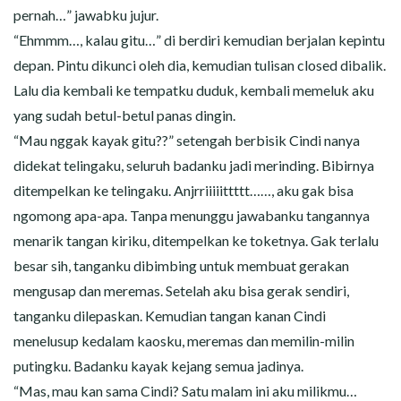
pernah…” jawabku jujur.
“Ehmmm…, kalau gitu…” di berdiri kemudian berjalan kepintu
depan. Pintu dikunci oleh dia, kemudian tulisan closed dibalik.
Lalu dia kembali ke tempatku duduk, kembali memeluk aku
yang sudah betul-betul panas dingin.
“Mau nggak kayak gitu??” setengah berbisik Cindi nanya
didekat telingaku, seluruh badanku jadi merinding. Bibirnya
ditempelkan ke telingaku. Anjrriiiiittttt……, aku gak bisa
ngomong apa-apa. Tanpa menunggu jawabanku tangannya
menarik tangan kiriku, ditempelkan ke toketnya. Gak terlalu
besar sih, tanganku dibimbing untuk membuat gerakan
mengusap dan meremas. Setelah aku bisa gerak sendiri,
tanganku dilepaskan. Kemudian tangan kanan Cindi
menelusup kedalam kaosku, meremas dan memilin-milin
putingku. Badanku kayak kejang semua jadinya.
“Mas, mau kan sama Cindi? Satu malam ini aku milikmu…