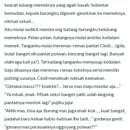
kearah lubang memeknya yang agak basah. Sebentar
kemudian, kepala burungku digesek-gesekkan ke memeknya,
nikmat sekali…
Aku mulai sedikit mendorong batang burungku kelubang
memeknya. Pelan-pelan, batangnya mulai ambles kedalam
memek. Tanganku mulai meremas-remas pantat Cindi…. (gila,
bulat banget nih pantat polwan, kenceng banget lagi. Banyak
olahraga kali ya?). Terkadang tanganku menyusup kedalam
baju dinasnya dan meremas-remas toketnya serta memilin
putting susunya. Cindi mendesah-ndesah keenakan.
“Gimana masss??? Enakkk?… terus mas maju mundur aja….”
“Ya mbak, enak. Mbak seksi banget yahh, udah langsing
pantatnya montok lagi” pujiku jujur
“Ahhh mas, bisa aja. Burung mas juga enak kok…, kuat banget,
padahal baru keluar habis-habisan lho tadi…” godanya genit.
“gimana mas perasaannya nggoyang polwan??”