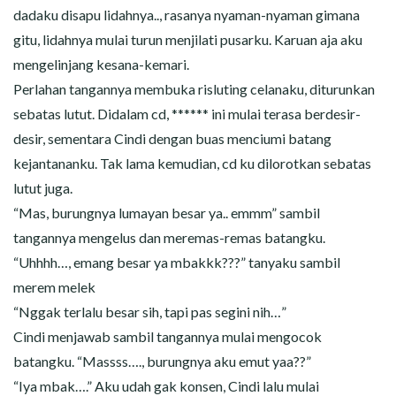
dadaku disapu lidahnya.., rasanya nyaman-nyaman gimana
gitu, lidahnya mulai turun menjilati pusarku. Karuan aja aku
mengelinjang kesana-kemari.
Perlahan tangannya membuka risluting celanaku, diturunkan
sebatas lutut. Didalam cd, ****** ini mulai terasa berdesir-
desir, sementara Cindi dengan buas menciumi batang
kejantananku. Tak lama kemudian, cd ku dilorotkan sebatas
lutut juga.
“Mas, burungnya lumayan besar ya.. emmm” sambil
tangannya mengelus dan meremas-remas batangku.
“Uhhhh…, emang besar ya mbakkk???” tanyaku sambil
merem melek
“Nggak terlalu besar sih, tapi pas segini nih…”
Cindi menjawab sambil tangannya mulai mengocok
batangku. “Massss…., burungnya aku emut yaa??”
“Iya mbak….” Aku udah gak konsen, Cindi lalu mulai