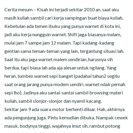
CERITA MALAM
Cerita mesum – Kisah ini terjadi sekitar 2010 an, saat aku
CERITA NAKAL
masih kuliah sambil cari kerja sampingan buat biaya kuliah,
Kebetulan ada temen ibuku yang punya warnet di kota ini,
CERITA SEMPROT
jadi aku kerja nungguin warnet. Shift jaga biasanya malam,
mulai jam 7 sampe jam 12 malam. Tapi kadang-kadang
CERITA SPERMA
gentian sama teman-teman yang lain, tergantung situasi lah.
Saat itu aku jaga warnet malem sendirian, harusnya sih
CERITA ANAK TIRI
berdua, tapi biasa lah ada aja alesan untuk ngilang. Yang
heran, tumben warnet sepi banget (padahal tahun2 segitu
CERITA HOT MAMA
saat orang jarang punya modem sendiri, warnet ndak pernah
CERITA TANTE SEXY
sepi lho). Jadinya aku santai-santai sambil browsing materi
kuliah, sambil slonjor-slonjor dan nyamil kacang.
CERITA ISTRI SELINGKUH
Sekitar jam 9 ada suara motor berhenti diluar. Hah, akhirnya
ada pengunjung juga. Pintu kemudian dibuka, Nampak cewek
CARA NGIKLAN DI CERITAGILA.COM?
masuk, bodynya tinggi, wajahnya imut sih, rambut potong