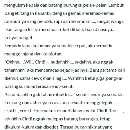
mengulum kepala dan batang burungku pelan-pelan. Lembut
banget, tangan kananku dengan gemas meremas-remas
rambutnya yang pendek, rapi dan hemmmm…., sangat wangi.
Dan tangan kiriki meremas toket dibalik baju dinasnya…,
kenyal banget.
Semakin lama kulumannya semakin cepat, aku semakin
menggelinjang dan kelojotan.
“Ohhhh…, Wii.., Cindiii.., sudahhhh…, sudahhh, aku nggak
tahannnnn” aku menceracau sejadi-jadinya. Baru pertama kali
diemut, sama cewk manis lagi…. Wahhhh betul juga, pangkal
batangku mulai terasa senut-senut.
“Cindiii.., ohhh gak tahan mbakkk…” senut-senutnya semakin
kencang dan akhirnya terasa ada sesuatu menggelegak…
crottt.., crottt. Spermaku keluar didalam mulut Cindi. Tapi…..,
aduhhhh Cindi nggak melepas batang burungku, tetap
dikulum-kulum dan disedot. Terasa bukan nikmat yang