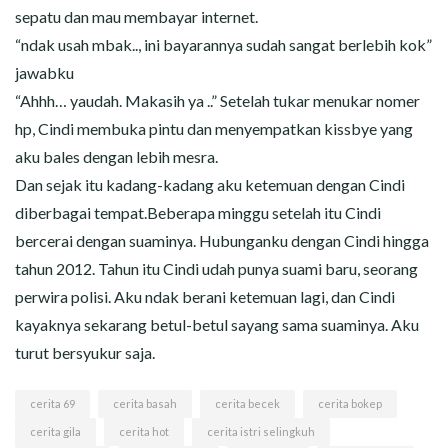
sepatu dan mau membayar internet.
“ndak usah mbak.., ini bayarannya sudah sangat berlebih kok”
jawabku
“Ahhh… yaudah. Makasih ya ..” Setelah tukar menukar nomer
hp, Cindi membuka pintu dan menyempatkan kissbye yang
aku bales dengan lebih mesra.
Dan sejak itu kadang-kadang aku ketemuan dengan Cindi
diberbagai tempat.Beberapa minggu setelah itu Cindi
bercerai dengan suaminya. Hubunganku dengan Cindi hingga
tahun 2012. Tahun itu Cindi udah punya suami baru, seorang
perwira polisi. Aku ndak berani ketemuan lagi, dan Cindi
kayaknya sekarang betul-betul sayang sama suaminya. Aku
turut bersyukur saja.
cerita 69
cerita basah
cerita becek
cerita bokep
cerita gila
cerita hot
cerita istri selingkuh