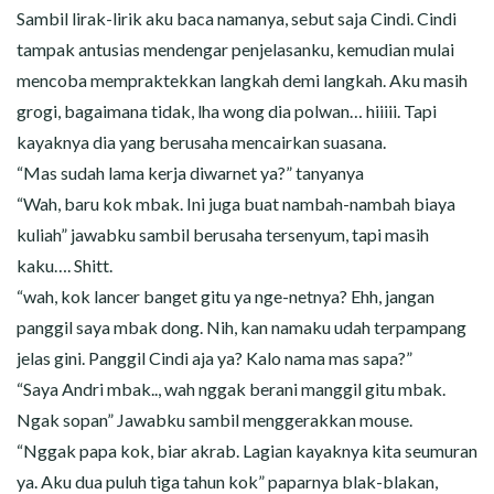
Sambil lirak-lirik aku baca namanya, sebut saja Cindi. Cindi
tampak antusias mendengar penjelasanku, kemudian mulai
mencoba mempraktekkan langkah demi langkah. Aku masih
grogi, bagaimana tidak, lha wong dia polwan… hiiiii. Tapi
kayaknya dia yang berusaha mencairkan suasana.
“Mas sudah lama kerja diwarnet ya?” tanyanya
“Wah, baru kok mbak. Ini juga buat nambah-nambah biaya
kuliah” jawabku sambil berusaha tersenyum, tapi masih
kaku…. Shitt.
“wah, kok lancer banget gitu ya nge-netnya? Ehh, jangan
panggil saya mbak dong. Nih, kan namaku udah terpampang
jelas gini. Panggil Cindi aja ya? Kalo nama mas sapa?”
“Saya Andri mbak.., wah nggak berani manggil gitu mbak.
Ngak sopan” Jawabku sambil menggerakkan mouse.
“Nggak papa kok, biar akrab. Lagian kayaknya kita seumuran
ya. Aku dua puluh tiga tahun kok” paparnya blak-blakan,