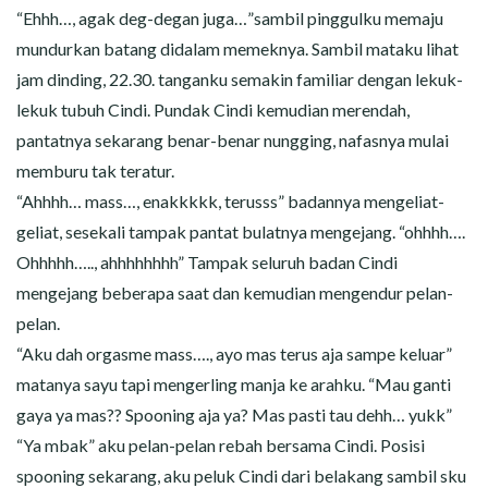
“Ehhh…, agak deg-degan juga…”sambil pinggulku memaju
mundurkan batang didalam memeknya. Sambil mataku lihat
jam dinding, 22.30. tanganku semakin familiar dengan lekuk-
lekuk tubuh Cindi. Pundak Cindi kemudian merendah,
pantatnya sekarang benar-benar nungging, nafasnya mulai
memburu tak teratur.
“Ahhhh… mass…, enakkkkk, terusss” badannya mengeliat-
geliat, sesekali tampak pantat bulatnya mengejang. “ohhhh….
Ohhhhh….., ahhhhhhhh” Tampak seluruh badan Cindi
mengejang beberapa saat dan kemudian mengendur pelan-
pelan.
“Aku dah orgasme mass…., ayo mas terus aja sampe keluar”
matanya sayu tapi mengerling manja ke arahku. “Mau ganti
gaya ya mas?? Spooning aja ya? Mas pasti tau dehh… yukk”
“Ya mbak” aku pelan-pelan rebah bersama Cindi. Posisi
spooning sekarang, aku peluk Cindi dari belakang sambil sku