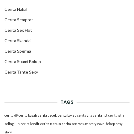
Cerita Nakal
Cerita Semprot
Cerita Sex Hot
Cerita Skandal
Cerita Sperma
Cerita Suami Bokep
Cerita Tante Sexy
TAGS
cerita 69
cerita basah
cerita becek
cerita bokep
cerita gila
cerita hot
cerita istri
selingkuh
cerita lendir
cerita mesum
cerita sex
mesum story
novel bokep
sexy
story