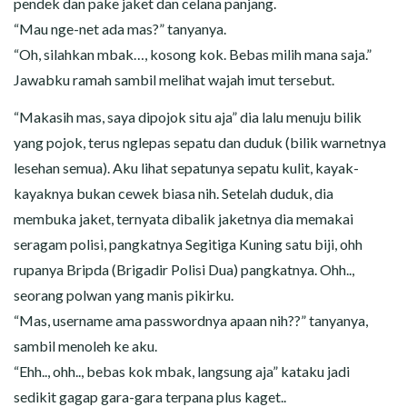
pendek dan pake jaket dan celana panjang.
“Mau nge-net ada mas?” tanyanya.
“Oh, silahkan mbak…, kosong kok. Bebas milih mana saja.”
Jawabku ramah sambil melihat wajah imut tersebut.
“Makasih mas, saya dipojok situ aja” dia lalu menuju bilik
yang pojok, terus nglepas sepatu dan duduk (bilik warnetnya
lesehan semua). Aku lihat sepatunya sepatu kulit, kayak-
kayaknya bukan cewek biasa nih. Setelah duduk, dia
membuka jaket, ternyata dibalik jaketnya dia memakai
seragam polisi, pangkatnya Segitiga Kuning satu biji, ohh
rupanya Bripda (Brigadir Polisi Dua) pangkatnya. Ohh..,
seorang polwan yang manis pikirku.
“Mas, username ama passwordnya apaan nih??” tanyanya,
sambil menoleh ke aku.
“Ehh.., ohh.., bebas kok mbak, langsung aja” kataku jadi
sedikit gagap gara-gara terpana plus kaget..