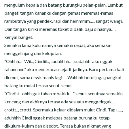
mengulum kepala dan batang burungku pelan-pelan. Lembut
banget, tangan kananku dengan gemas meremas-remas
rambutnya yang pendek, rapi dan hemmmm…., sangat wangi.
Dan tangan kiriki meremas toket dibalik baju dinasnya…,
kenyal banget.
Semakin lama kulumannya semakin cepat, aku semakin
menggelinjang dan kelojotan.
“Ohhhh…, Wii.., Cindiii.., sudahhhh…, sudahhh, aku nggak
tahannnnn” aku menceracau sejadi-jadinya. Baru pertama kali
diemut, sama cewk manis lagi…. Wahhhh betul juga, pangkal
batangku mulai terasa senut-senut.
“Cindiii.., ohhh gak tahan mbakkk…” senut-senutnya semakin
kencang dan akhirnya terasa ada sesuatu menggelegak…
crottt.., crottt. Spermaku keluar didalam mulut Cindi. Tapi…..,
aduhhhh Cindi nggak melepas batang burungku, tetap
dikulum-kulum dan disedot. Terasa bukan nikmat yang