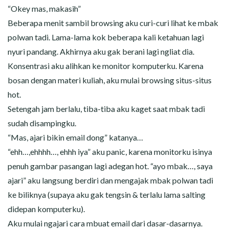
“Okey mas, makasih”
Beberapa menit sambil browsing aku curi-curi lihat ke mbak
polwan tadi. Lama-lama kok beberapa kali ketahuan lagi
nyuri pandang. Akhirnya aku gak berani lagi ngliat dia.
Konsentrasi aku alihkan ke monitor komputerku. Karena
bosan dengan materi kuliah, aku mulai browsing situs-situs
hot.
Setengah jam berlalu, tiba-tiba aku kaget saat mbak tadi
sudah disampingku.
“Mas, ajari bikin email dong” katanya…
“ehh…,ehhhh…, ehhh iya” aku panic, karena monitorku isinya
penuh gambar pasangan lagi adegan hot. “ayo mbak…, saya
ajari” aku langsung berdiri dan mengajak mbak polwan tadi
ke biliknya (supaya aku gak tengsin & terlalu lama salting
didepan komputerku).
Aku mulai ngajari cara mbuat email dari dasar-dasarnya.