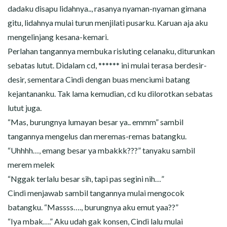
dadaku disapu lidahnya.., rasanya nyaman-nyaman gimana
gitu, lidahnya mulai turun menjilati pusarku. Karuan aja aku
mengelinjang kesana-kemari.
Perlahan tangannya membuka risluting celanaku, diturunkan
sebatas lutut. Didalam cd, ****** ini mulai terasa berdesir-
desir, sementara Cindi dengan buas menciumi batang
kejantananku. Tak lama kemudian, cd ku dilorotkan sebatas
lutut juga.
“Mas, burungnya lumayan besar ya.. emmm” sambil
tangannya mengelus dan meremas-remas batangku.
“Uhhhh…, emang besar ya mbakkk???” tanyaku sambil
merem melek
“Nggak terlalu besar sih, tapi pas segini nih…”
Cindi menjawab sambil tangannya mulai mengocok
batangku. “Massss…., burungnya aku emut yaa??”
“Iya mbak….” Aku udah gak konsen, Cindi lalu mulai