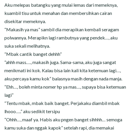
Aku melepas batangku yang mulai lemas dari memeknya,
kuambil tisu untuk menahan dan membersihkan cairan
disekitar memeknya.
“Makasih ya mas” sambil dia merapikan kembali seragam
polwannya. Merapikn lagi rambutnya yang pendek…, aku
suka sekali melihatnya.
“Mbak cantik banget dehhh”
“ahhh mass…., makasih juga. Sama-sama, aku juga sangat
menikmati ini kok. Kalau bisa lain kali kita ketemuan lagi…,
aku percaya kamu kok” balasnya masih dengan nada manja.
“Ehh…, boleh minta nomer hp ya mas…, supaya bisa ketemuan
lagi”
“Tentu mbak, mbak baik banget. Perjakaku diambil mbak
lhooo…..” aku sedikit tersipu
“Ohhh…, maaf ya. Habis aku pngen banget sihhhh… semoga
kamu suka dan nggak kapok” setelah rapi, dia memakai