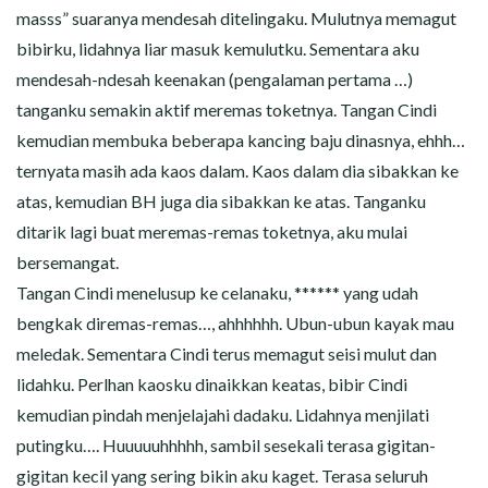
masss” suaranya mendesah ditelingaku. Mulutnya memagut
bibirku, lidahnya liar masuk kemulutku. Sementara aku
mendesah-ndesah keenakan (pengalaman pertama …)
tanganku semakin aktif meremas toketnya. Tangan Cindi
kemudian membuka beberapa kancing baju dinasnya, ehhh…
ternyata masih ada kaos dalam. Kaos dalam dia sibakkan ke
atas, kemudian BH juga dia sibakkan ke atas. Tanganku
ditarik lagi buat meremas-remas toketnya, aku mulai
bersemangat.
Tangan Cindi menelusup ke celanaku, ****** yang udah
bengkak diremas-remas…, ahhhhhh. Ubun-ubun kayak mau
meledak. Sementara Cindi terus memagut seisi mulut dan
lidahku. Perlhan kaosku dinaikkan keatas, bibir Cindi
kemudian pindah menjelajahi dadaku. Lidahnya menjilati
putingku…. Huuuuuhhhhh, sambil sesekali terasa gigitan-
gigitan kecil yang sering bikin aku kaget. Terasa seluruh