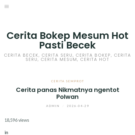
Skip
to
HOME
content
CERITA GILA
Cerita Bokep Mesum Hot
Pasti Becek
CERITA MESUM
CERITA BECEK, CERITA SERU, CERITA BOKEP, CERITA
SERU, CERITA MESUM, CERITA HOT
CERITA SEX HOT
CERITA BOKEP
CERITA SEMPROT
Cerita panas Nikmatnya ngentot
CERITA SKANDAL
Polwan
CERITA LENDIR
ADMIN
/
2026-04-29
18,596 views
CERITA BASAH
in