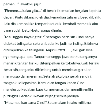
pernah…” jawabku jujur.
“Ehmmm…, kalau gitu…” di berdiri kemudian berjalan kepintu
depan. Pintu dikunci oleh dia, kemudian tulisan closed dibalik.
Lalu dia kembali ke tempatku duduk, kembali memeluk aku
yang sudah betul-betul panas dingin.
“Mau nggak kayak gitu??” setengah berbisik Cindi nanya
didekat telingaku, seluruh badanku jadi merinding. Bibirnya
ditempelkan ke telingaku. Anjrriiiiittttt……, aku gak bisa
ngomong apa-apa. Tanpa menunggu jawabanku tangannya
menarik tangan kiriku, ditempelkan ke toketnya. Gak terlalu
besar sih, tanganku dibimbing untuk membuat gerakan
mengusap dan meremas. Setelah aku bisa gerak sendiri,
tanganku dilepaskan. Kemudian tangan kanan Cindi
menelusup kedalam kaosku, meremas dan memilin-milin
putingku. Badanku kayak kejang semua jadinya.
“Mas, mau kan sama Cindi? Satu malam ini aku milikmu…