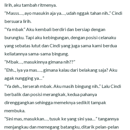
lirih, aku tambah ritmenya.
“Masss…, ayo masukin aja ya…, udah nggak tahan nih..” Cindi
bersuara lirih.
“Ya mbak” Aku kembali berdiri dan bersiap dengan
burungku. Tapi aku kebingungan, dengan posisi celanaku
yang sebatas lutut dan Cindi yang juga sama kami berdua
keliatannya sama-sama bingung.
“Mbak…, masukinnya gimana nih??”
“Ehh.., iya ya mas…., gimana kalau dari belakang saja? Aku
agak nungging ya…”
“Ya deh.., terserah mbak. Aku masih bingung nih..” Lalu Cindi
berbalik dan posisi merangkak, kedua pahanya
direnggangkan sehingga memeknya sedikit tampak
membuka.
“Sini mas, masukkan…, tusuk ke yang sini yaa…” tangannya
menjangkau dan memegang batangku, ditarik pelan-pelan