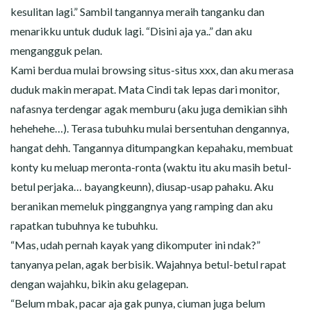
kesulitan lagi.” Sambil tangannya meraih tanganku dan
menarikku untuk duduk lagi. “Disini aja ya..” dan aku
mengangguk pelan.
Kami berdua mulai browsing situs-situs xxx, dan aku merasa
duduk makin merapat. Mata Cindi tak lepas dari monitor,
nafasnya terdengar agak memburu (aku juga demikian sihh
hehehehe…). Terasa tubuhku mulai bersentuhan dengannya,
hangat dehh. Tangannya ditumpangkan kepahaku, membuat
konty ku meluap meronta-ronta (waktu itu aku masih betul-
betul perjaka… bayangkeunn), diusap-usap pahaku. Aku
beranikan memeluk pinggangnya yang ramping dan aku
rapatkan tubuhnya ke tubuhku.
“Mas, udah pernah kayak yang dikomputer ini ndak?”
tanyanya pelan, agak berbisik. Wajahnya betul-betul rapat
dengan wajahku, bikin aku gelagepan.
“Belum mbak, pacar aja gak punya, ciuman juga belum