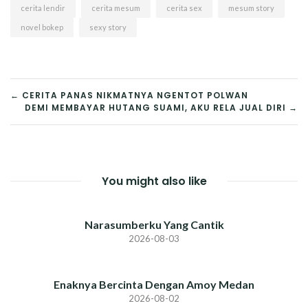
cerita lendir
cerita mesum
cerita sex
mesum story
novel bokep
sexy story
POST
← CERITA PANAS NIKMATNYA NGENTOT POLWAN
DEMI MEMBAYAR HUTANG SUAMI, AKU RELA JUAL DIRI →
NAVIGATION
You might also like
Narasumberku Yang Cantik
2026-08-03
Enaknya Bercinta Dengan Amoy Medan
2026-08-02