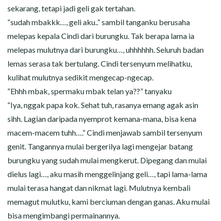
sekarang, tetapi jadi geli gak tertahan.
“sudah mbakkk…, geli aku..” sambil tanganku berusaha
melepas kepala Cindi dari burungku. Tak berapa lama ia
melepas mulutnya dari burungku…, uhhhhhh. Seluruh badan
lemas serasa tak bertulang. Cindi tersenyum melihatku,
kulihat mulutnya sedikit mengecap-ngecap.
“Ehhh mbak, spermaku mbak telan ya??” tanyaku
“Iya, nggak papa kok. Sehat tuh, rasanya emang agak asin
sihh. Lagian daripada nyemprot kemana-mana, bisa kena
macem-macem tuhh….” Cindi menjawab sambil tersenyum
genit. Tangannya mulai bergerilya lagi mengejar batang
burungku yang sudah mulai mengkerut. Dipegang dan mulai
dielus lagi…, aku masih menggelinjang geli…, tapi lama-lama
mulai terasa hangat dan nikmat lagi. Mulutnya kembali
memagut mulutku, kami berciuman dengan ganas. Aku mulai
bisa mengimbangi permainannya.