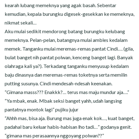
kearah lubang memeknya yang agak basah. Sebentar
kemudian, kepala burungku digesek-gesekkan ke memeknya,
nikmat sekali…
Aku mulai sedikit mendorong batang burungku kelubang
memeknya. Pelan-pelan, batangnya mulai ambles kedalam
memek. Tanganku mulai meremas-remas pantat Cindi…. (gila,
bulat banget nih pantat polwan, kenceng banget lagi. Banyak
olahraga kali ya?). Terkadang tanganku menyusup kedalam
baju dinasnya dan meremas-remas toketnya serta memilin
putting susunya. Cindi mendesah-ndesah keenakan.
“Gimana masss??? Enakkk?… terus mas maju mundur aja….”
“Ya mbak, enak. Mbak seksi banget yahh, udah langsing
pantatnya montok lagi” pujiku jujur
“Ahhh mas, bisa aja. Burung mas juga enak kok…, kuat banget,
padahal baru keluar habis-habisan lho tadi…” godanya genit.
“gimana mas perasaannya nggoyang polwan??”