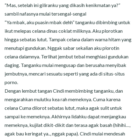
“Mas, setelah ini giliranku yang dikasih kenikmatan ya?”
sambil nafasnya mulai tersengal-sengal
“Ya mbak, aku puasin mbak dehh” tanganku dibimbing untuk
ikut melepas celana dinas coklat miliknya. Aku plorotkan
hingga sebatas lutut. Tampak celana dalam warna hitam yang
menutupi gundukan. Nggak sabar sekalian aku plorotin
celana dalamnya. Terlihat jembut tebal menghiasi gundukan
daging. Tanganku mulai mengusap dan berusaha menyibak
jembutnya, mencari sesuatu seperti yang ada di situs-situs
porno.
Dengan lembut tangan Cindi membimbing tanganku, dan
mengarahkan mulutku kea rah memeknya. Cuma karena
celana Cuma dilorot sebatas lutut, maka agak sulit untuk
sampai ke memeknya. Akhirnya lidahku dapat menjangkau
memeknya, kujilat dikit-dikit dan terasa agak basah (hihihi…,
agak bau keringat ya.., nggak papa). Cindi mulai mendesah