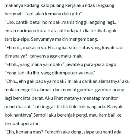
makanya kadang kalo pulang kerja aku ndak langsung
kerumah. Tapi jalan kemana dulu gitu”
“Lho, cantik betul lho mbak, manis tinggi langsing lagi…”
entah darimana kata-kata ini kudapat, dia terlihat agak
tersipu-sipu. Senyumnya makin mengembang.
“Ehmm.., makasih ya. Eh.., ngliat situs-situs yang kayak tadi
dimana ya?” tanyanya agak malu-malu
“Ehhh.., yang mana ya mbak?” jawabku pura-pura bego
“Yang tadi itu lho, yang dikomputernya mas.”
“Ohh.., ehh gak papa ya mbak? Ini aku carikan alamatnya” aku
mulai mengetik alamat, dan muncul gambar-gambar orang
lagi bercinta berat. Aku lihat matanya menatap monitor
penuh hasrat. “ini tinggal di klik link-link yang ada. Banyak
kok nantinya” Sambil aku beranjak pergi, mau kembali ke
tempat operator.
“Ehh, kemana mas? Temenin aku dong, siapa tau nanti ada