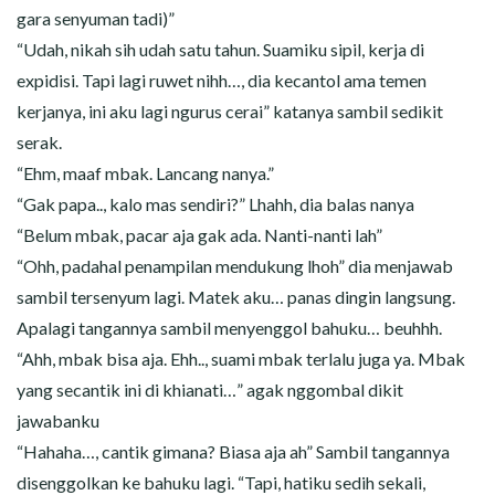
gara senyuman tadi)”
“Udah, nikah sih udah satu tahun. Suamiku sipil, kerja di
expidisi. Tapi lagi ruwet nihh…, dia kecantol ama temen
kerjanya, ini aku lagi ngurus cerai” katanya sambil sedikit
serak.
“Ehm, maaf mbak. Lancang nanya.”
“Gak papa.., kalo mas sendiri?” Lhahh, dia balas nanya
“Belum mbak, pacar aja gak ada. Nanti-nanti lah”
“Ohh, padahal penampilan mendukung lhoh” dia menjawab
sambil tersenyum lagi. Matek aku… panas dingin langsung.
Apalagi tangannya sambil menyenggol bahuku… beuhhh.
“Ahh, mbak bisa aja. Ehh.., suami mbak terlalu juga ya. Mbak
yang secantik ini di khianati…” agak nggombal dikit
jawabanku
“Hahaha…, cantik gimana? Biasa aja ah” Sambil tangannya
disenggolkan ke bahuku lagi. “Tapi, hatiku sedih sekali,