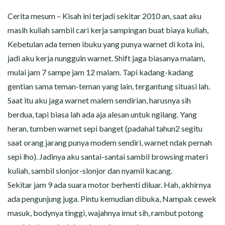
CERITA MALAM
Cerita mesum – Kisah ini terjadi sekitar 2010 an, saat aku
CERITA NAKAL
masih kuliah sambil cari kerja sampingan buat biaya kuliah,
Kebetulan ada temen ibuku yang punya warnet di kota ini,
CERITA SEMPROT
jadi aku kerja nungguin warnet. Shift jaga biasanya malam,
mulai jam 7 sampe jam 12 malam. Tapi kadang-kadang
CERITA SPERMA
gentian sama teman-teman yang lain, tergantung situasi lah.
Saat itu aku jaga warnet malem sendirian, harusnya sih
CERITA ANAK TIRI
berdua, tapi biasa lah ada aja alesan untuk ngilang. Yang
heran, tumben warnet sepi banget (padahal tahun2 segitu
CERITA HOT MAMA
saat orang jarang punya modem sendiri, warnet ndak pernah
CERITA TANTE SEXY
sepi lho). Jadinya aku santai-santai sambil browsing materi
kuliah, sambil slonjor-slonjor dan nyamil kacang.
CERITA ISTRI SELINGKUH
Sekitar jam 9 ada suara motor berhenti diluar. Hah, akhirnya
ada pengunjung juga. Pintu kemudian dibuka, Nampak cewek
CARA NGIKLAN DI CERITAGILA.COM?
masuk, bodynya tinggi, wajahnya imut sih, rambut potong