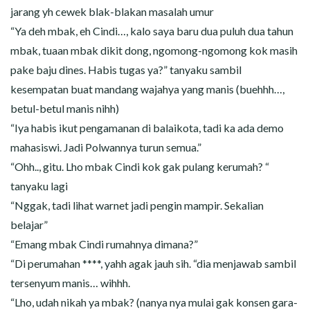
jarang yh cewek blak-blakan masalah umur
“Ya deh mbak, eh Cindi…, kalo saya baru dua puluh dua tahun
mbak, tuaan mbak dikit dong, ngomong-ngomong kok masih
pake baju dines. Habis tugas ya?” tanyaku sambil
kesempatan buat mandang wajahya yang manis (buehhh…,
betul-betul manis nihh)
“Iya habis ikut pengamanan di balaikota, tadi ka ada demo
mahasiswi. Jadi Polwannya turun semua.”
“Ohh.., gitu. Lho mbak Cindi kok gak pulang kerumah? “
tanyaku lagi
“Nggak, tadi lihat warnet jadi pengin mampir. Sekalian
belajar”
“Emang mbak Cindi rumahnya dimana?”
“Di perumahan ****, yahh agak jauh sih. “dia menjawab sambil
tersenyum manis… wihhh.
“Lho, udah nikah ya mbak? (nanya nya mulai gak konsen gara-