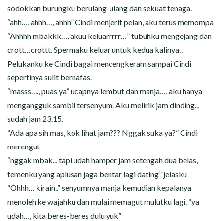
sodokkan burungku berulang-ulang dan sekuat tenaga.
“ahh…, ahhh…, ahhh” Cindi menjerit pelan, aku terus memompa
“Ahhhh mbakkk…, akuu keluarrrrr…” tubuhku mengejang dan
crott…crottt. Spermaku keluar untuk kedua kalinya…
Pelukanku ke Cindi bagai mencengkeram sampai Cindi
sepertinya sulit bernafas.
“masss…., puas ya” ucapnya lembut dan manja…, aku hanya
mengangguk sambil tersenyum. Aku melirik jam dinding..,
sudah jam 23.15.
“Ada apa sih mas, kok lihat jam??? Nggak suka ya?” Cindi
merengut
“nggak mbak.., tapi udah hamper jam setengah dua belas,
temenku yang aplusan jaga bentar lagi dating” jelasku
“Ohhh… kirain..” senyumnya manja kemudian kepalanya
menoleh ke wajahku dan mulai memagut mulutku lagi. “ya
udah…, kita beres-beres dulu yuk”