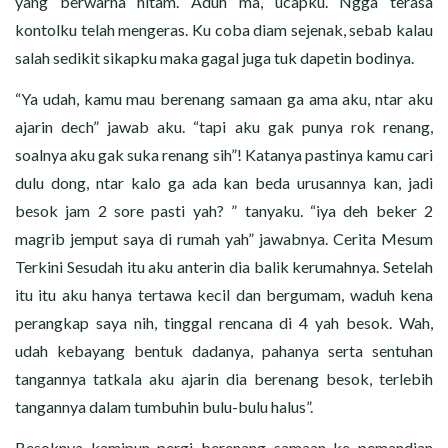
yang berwarna hitam. Aduh ma, ucapku. Ngga terasa
kontolku telah mengeras. Ku coba diam sejenak, sebab kalau
salah sedikit sikapku maka gagal juga tuk dapetin bodinya.
“Ya udah, kamu mau berenang samaan ga ama aku, ntar aku
ajarin dech” jawab aku. “tapi aku gak punya rok renang,
soalnya aku gak suka renang sih”! Katanya pastinya kamu cari
dulu dong, ntar kalo ga ada kan beda urusannya kan, jadi
besok jam 2 sore pasti yah? ” tanyaku. “iya deh beker 2
magrib jemput saya di rumah yah” jawabnya. Cerita Mesum
Terkini Sesudah itu aku anterin dia balik kerumahnya. Setelah
itu itu aku hanya tertawa kecil dan bergumam, waduh kena
perangkap saya nih, tinggal rencana di 4 yah besok. Wah,
udah kebayang bentuk dadanya, pahanya serta sentuhan
tangannya tatkala aku ajarin dia berenang besok, terlebih
tangannya dalam tumbuhin bulu-bulu halus”.
Besoknya kamipun pergi berenang samaan ke pemandian