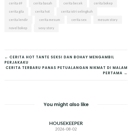
cerita 69
cerita basah
cerita becek
cerita bokep
cerita gila
cerita hot
cerita istri selingkuh
cerita lendir
cerita mesum
cerita sex
mesum story
novel bokep
sexy story
POST
← CERITA HOT TANTE SEKSI DAN BOHAY MENGAMBIL
PERJAKAKU
NAVIGATION
CERITA TERBARU PANAS PETUALANGAN NIKMAT DI MALAM
PERTAMA →
You might also like
HOUSEKEEPER
2026-08-02