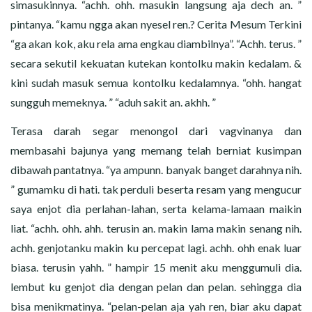
simasukinnya. “achh. ohh. masukin langsung aja dech an. ”
pintanya. “kamu ngga akan nyesel ren.? Cerita Mesum Terkini
“ga akan kok, aku rela ama engkau diambilnya”. “Achh. terus. ”
secara sekutil kekuatan kutekan kontolku makin kedalam. &
kini sudah masuk semua kontolku kedalamnya. “ohh. hangat
sungguh memeknya. ” “aduh sakit an. akhh. ”
Terasa darah segar menongol dari vagvinanya dan
membasahi bajunya yang memang telah berniat kusimpan
dibawah pantatnya. “ya ampunn. banyak banget darahnya nih.
” gumamku di hati. tak perduli beserta resam yang mengucur
saya enjot dia perlahan-lahan, serta kelama-lamaan maikin
liat. “achh. ohh. ahh. terusin an. makin lama makin senang nih.
achh. genjotanku makin ku percepat lagi. achh. ohh enak luar
biasa. terusin yahh. ” hampir 15 menit aku menggumuli dia.
lembut ku genjot dia dengan pelan dan pelan. sehingga dia
bisa menikmatinya. “pelan-pelan aja yah ren, biar aku dapat