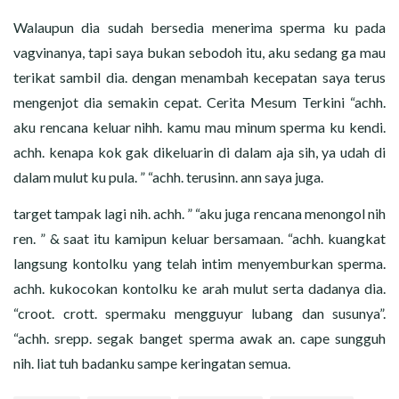
Walaupun dia sudah bersedia menerima sperma ku pada
vagvinanya, tapi saya bukan sebodoh itu, aku sedang ga mau
terikat sambil dia. dengan menambah kecepatan saya terus
mengenjot dia semakin cepat. Cerita Mesum Terkini “achh.
aku rencana keluar nihh. kamu mau minum sperma ku kendi.
achh. kenapa kok gak dikeluarin di dalam aja sih, ya udah di
dalam mulut ku pula. ” “achh. terusinn. ann saya juga.
target tampak lagi nih. achh. ” “aku juga rencana menongol nih
ren. ” & saat itu kamipun keluar bersamaan. “achh. kuangkat
langsung kontolku yang telah intim menyemburkan sperma.
achh. kukocokan kontolku ke arah mulut serta dadanya dia.
“croot. crott. spermaku mengguyur lubang dan susunya”.
“achh. srepp. segak banget sperma awak an. cape sungguh
nih. liat tuh badanku sampe keringatan semua.