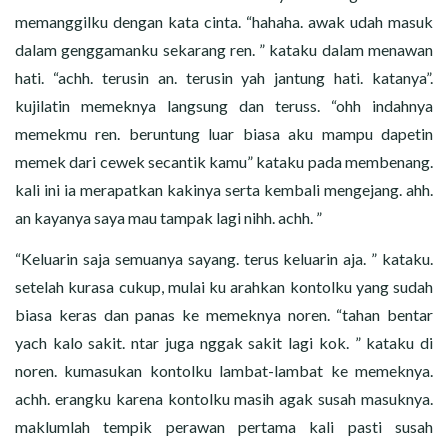
memanggilku dengan kata cinta. “hahaha. awak udah masuk
dalam genggamanku sekarang ren. ” kataku dalam menawan
hati. “achh. terusin an. terusin yah jantung hati. katanya”.
kujilatin memeknya langsung dan teruss. “ohh indahnya
memekmu ren. beruntung luar biasa aku mampu dapetin
memek dari cewek secantik kamu” kataku pada membenang.
kali ini ia merapatkan kakinya serta kembali mengejang. ahh.
an kayanya saya mau tampak lagi nihh. achh. ”
“Keluarin saja semuanya sayang. terus keluarin aja. ” kataku.
setelah kurasa cukup, mulai ku arahkan kontolku yang sudah
biasa keras dan panas ke memeknya noren. “tahan bentar
yach kalo sakit. ntar juga nggak sakit lagi kok. ” kataku di
noren. kumasukan kontolku lambat-lambat ke memeknya.
achh. erangku karena kontolku masih agak susah masuknya.
maklumlah tempik perawan pertama kali pasti susah