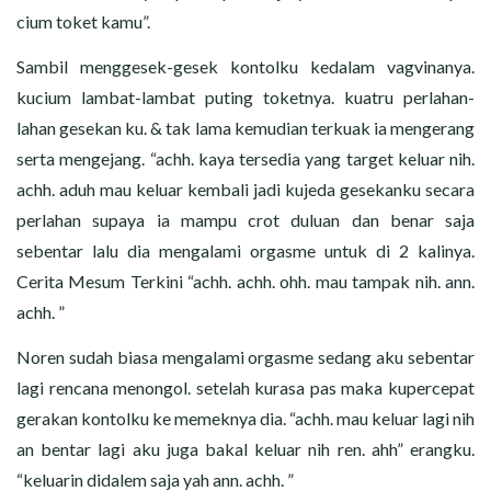
cium toket kamu”.
Sambil menggesek-gesek kontolku kedalam vagvinanya.
kucium lambat-lambat puting toketnya. kuatru perlahan-
lahan gesekan ku. & tak lama kemudian terkuak ia mengerang
serta mengejang. “achh. kaya tersedia yang target keluar nih.
achh. aduh mau keluar kembali jadi kujeda gesekanku secara
perlahan supaya ia mampu crot duluan dan benar saja
sebentar lalu dia mengalami orgasme untuk di 2 kalinya.
Cerita Mesum Terkini “achh. achh. ohh. mau tampak nih. ann.
achh. ”
Noren sudah biasa mengalami orgasme sedang aku sebentar
lagi rencana menongol. setelah kurasa pas maka kupercepat
gerakan kontolku ke memeknya dia. “achh. mau keluar lagi nih
an bentar lagi aku juga bakal keluar nih ren. ahh” erangku.
“keluarin didalem saja yah ann. achh. ”