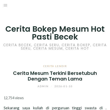
Skip
to
HOME
content
CERITA GILA
Cerita Bokep Mesum Hot
Pasti Becek
CERITA MESUM
CERITA BECEK, CERITA SERU, CERITA BOKEP, CERITA
SERU, CERITA MESUM, CERITA HOT
CERITA SEX HOT
CERITA BOKEP
CERITA LENDIR
Cerita Mesum Terkini Bersetubuh
CERITA SKANDAL
Dengan Teman Lama
CERITA LENDIR
ADMIN
/
2026-01-10
12,754 views
CERITA BASAH
Sekarang saya kuliah di perguruan tinggi swasta di .