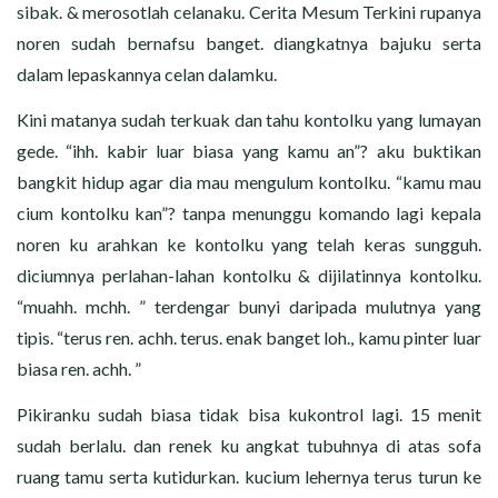
sibak. & merosotlah celanaku. Cerita Mesum Terkini rupanya
noren sudah bernafsu banget. diangkatnya bajuku serta
dalam lepaskannya celan dalamku.
Kini matanya sudah terkuak dan tahu kontolku yang lumayan
gede. “ihh. kabir luar biasa yang kamu an”? aku buktikan
bangkit hidup agar dia mau mengulum kontolku. “kamu mau
cium kontolku kan”? tanpa menunggu komando lagi kepala
noren ku arahkan ke kontolku yang telah keras sungguh.
diciumnya perlahan-lahan kontolku & dijilatinnya kontolku.
“muahh. mchh. ” terdengar bunyi daripada mulutnya yang
tipis. “terus ren. achh. terus. enak banget loh., kamu pinter luar
biasa ren. achh. ”
Pikiranku sudah biasa tidak bisa kukontrol lagi. 15 menit
sudah berlalu. dan renek ku angkat tubuhnya di atas sofa
ruang tamu serta kutidurkan. kucium lehernya terus turun ke