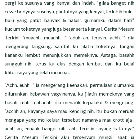
pergi ke susunya yang kenyal dan indah. “gilaa banget nih
cewe bodynya, susunya, pantatnya yang kenyal, terlebih bulu-
bulu yang patut banyak & halus”. gumamku dalam hati”.
kucium toketnya yang juga besar serta kenyal. Cerita Mesum
Terkini “muachh. muachh. ” “aduh an. terusin. achh. ” dia
mengerang langsung. sambil ku jilatin toketnya, tangan
kananku lembut menunjukkan memeknya. Astaga. basahh
sungguh nih. terus ku elus dengan lembut dan ku belai
klitorisnya yang telah mencuat.
“Achh. euhh. ” ia mengerang keenakan. permulaan ciumanku
diturunkan kebawah vagvinanya. ku jilatin memeknya yang
basah. mhh. mhhachh. dia menarik kepalaku & mengejang.
“acchh an, kayanya saya mau kencing nih. itu bukan meruah
mengapa yang mo keluar, tersebut namanya mau crott aja .
achh an, ennaak banget nih., ahh. terusin sayang kata nya”.
Cerita Mesum Terkini aku tersenyum mungil saat ia