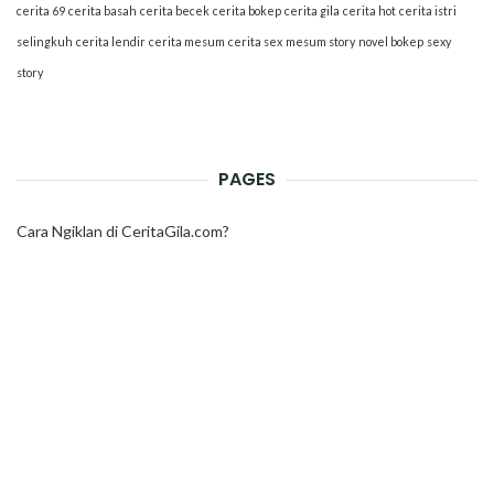
cerita 69
cerita basah
cerita becek
cerita bokep
cerita gila
cerita hot
cerita istri
selingkuh
cerita lendir
cerita mesum
cerita sex
mesum story
novel bokep
sexy
story
PAGES
Cara Ngiklan di CeritaGila.com?