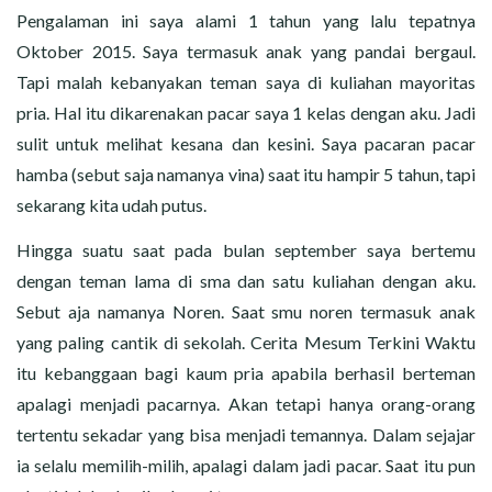
CERITA MALAM
Pengalaman ini saya alami 1 tahun yang lalu tepatnya
Oktober 2015. Saya termasuk anak yang pandai bergaul.
CERITA NAKAL
Tapi malah kebanyakan teman saya di kuliahan mayoritas
pria. Hal itu dikarenakan pacar saya 1 kelas dengan aku. Jadi
CERITA SEMPROT
sulit untuk melihat kesana dan kesini. Saya pacaran pacar
CERITA SPERMA
hamba (sebut saja namanya vina) saat itu hampir 5 tahun, tapi
sekarang kita udah putus.
CERITA ANAK TIRI
Hingga suatu saat pada bulan september saya bertemu
dengan teman lama di sma dan satu kuliahan dengan aku.
CERITA HOT MAMA
Sebut aja namanya Noren. Saat smu noren termasuk anak
CERITA TANTE SEXY
yang paling cantik di sekolah. Cerita Mesum Terkini Waktu
itu kebanggaan bagi kaum pria apabila berhasil berteman
CERITA ISTRI SELINGKUH
apalagi menjadi pacarnya. Akan tetapi hanya orang-orang
tertentu sekadar yang bisa menjadi temannya. Dalam sejajar
CARA NGIKLAN DI CERITAGILA.COM?
ia selalu memilih-milih, apalagi dalam jadi pacar. Saat itu pun