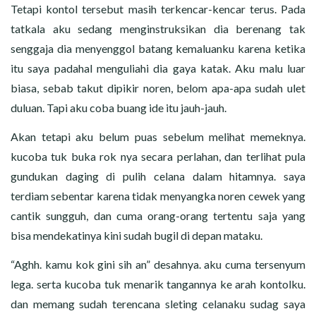
Tetapi kontol tersebut masih terkencar-kencar terus. Pada
tatkala aku sedang menginstruksikan dia berenang tak
senggaja dia menyenggol batang kemaluanku karena ketika
itu saya padahal menguliahi dia gaya katak. Aku malu luar
biasa, sebab takut dipikir noren, belom apa-apa sudah ulet
duluan. Tapi aku coba buang ide itu jauh-jauh.
Akan tetapi aku belum puas sebelum melihat memeknya.
kucoba tuk buka rok nya secara perlahan, dan terlihat pula
gundukan daging di pulih celana dalam hitamnya. saya
terdiam sebentar karena tidak menyangka noren cewek yang
cantik sungguh, dan cuma orang-orang tertentu saja yang
bisa mendekatinya kini sudah bugil di depan mataku.
“Aghh. kamu kok gini sih an” desahnya. aku cuma tersenyum
lega. serta kucoba tuk menarik tangannya ke arah kontolku.
dan memang sudah terencana sleting celanaku sudag saya