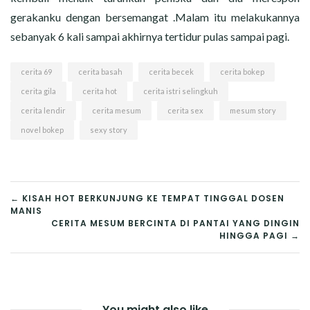
gerakanku dengan bersemangat .Malam itu melakukannya
sebanyak 6 kali sampai akhirnya tertidur pulas sampai pagi.
cerita 69
cerita basah
cerita becek
cerita bokep
cerita gila
cerita hot
cerita istri selingkuh
cerita lendir
cerita mesum
cerita sex
mesum story
novel bokep
sexy story
POST
← KISAH HOT BERKUNJUNG KE TEMPAT TINGGAL DOSEN
MANIS
NAVIGATION
CERITA MESUM BERCINTA DI PANTAI YANG DINGIN
HINGGA PAGI →
You might also like