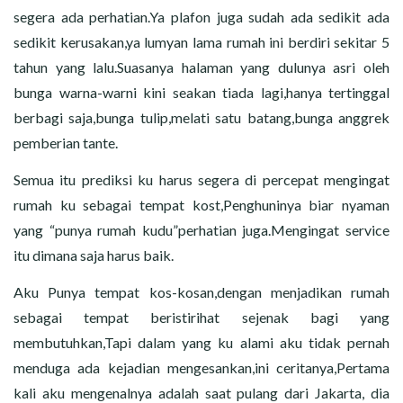
CERITA MALAM
segera ada perhatian.Ya plafon juga sudah ada sedikit ada
sedikit kerusakan,ya lumyan lama rumah ini berdiri sekitar 5
CERITA NAKAL
tahun yang lalu.Suasanya halaman yang dulunya asri oleh
bunga warna-warni kini seakan tiada lagi,hanya tertinggal
CERITA SEMPROT
berbagi saja,bunga tulip,melati satu batang,bunga anggrek
CERITA SPERMA
pemberian tante.
Semua itu prediksi ku harus segera di percepat mengingat
CERITA ANAK TIRI
rumah ku sebagai tempat kost,Penghuninya biar nyaman
yang “punya rumah kudu”perhatian juga.Mengingat service
CERITA HOT MAMA
itu dimana saja harus baik.
CERITA TANTE SEXY
Aku Punya tempat kos-kosan,dengan menjadikan rumah
sebagai tempat beristirihat sejenak bagi yang
CERITA ISTRI SELINGKUH
membutuhkan,Tapi dalam yang ku alami aku tidak pernah
menduga ada kejadian mengesankan,ini ceritanya,Pertama
CARA NGIKLAN DI CERITAGILA.COM?
kali aku mengenalnya adalah saat pulang dari Jakarta, dia