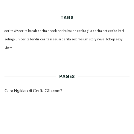
TAGS
cerita 69
cerita basah
cerita becek
cerita bokep
cerita gila
cerita hot
cerita istri
selingkuh
cerita lendir
cerita mesum
cerita sex
mesum story
novel bokep
sexy
story
PAGES
Cara Ngiklan di CeritaGila.com?