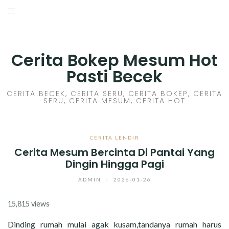
Skip
to
HOME
content
CERITA GILA
Cerita Bokep Mesum Hot
Pasti Becek
CERITA MESUM
CERITA BECEK, CERITA SERU, CERITA BOKEP, CERITA
SERU, CERITA MESUM, CERITA HOT
CERITA SEX HOT
CERITA BOKEP
CERITA LENDIR
Cerita Mesum Bercinta Di Pantai Yang
CERITA SKANDAL
Dingin Hingga Pagi
CERITA LENDIR
ADMIN
/
2026-01-26
15,815 views
CERITA BASAH
Dinding rumah mulai agak kusam,tandanya rumah harus