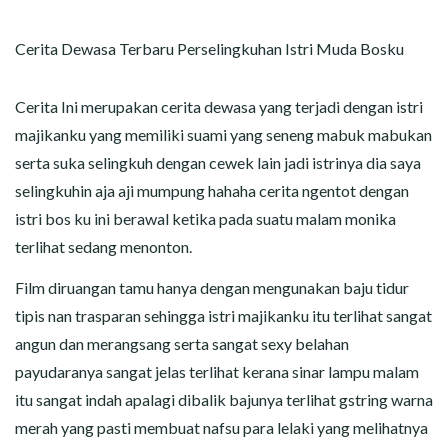
CERITA MALAM
Cerita Dewasa Terbaru Perselingkuhan Istri Muda Bosku
CERITA NAKAL
Cerita Ini merupakan cerita dewasa yang terjadi dengan istri
CERITA SEMPROT
majikanku yang memiliki suami yang seneng mabuk mabukan
CERITA SPERMA
serta suka selingkuh dengan cewek lain jadi istrinya dia saya
selingkuhin aja aji mumpung hahaha cerita ngentot dengan
CERITA ANAK TIRI
istri bos ku ini berawal ketika pada suatu malam monika
terlihat sedang menonton.
CERITA HOT MAMA
Film diruangan tamu hanya dengan mengunakan baju tidur
CERITA TANTE SEXY
tipis nan trasparan sehingga istri majikanku itu terlihat sangat
angun dan merangsang serta sangat sexy belahan
CERITA ISTRI SELINGKUH
payudaranya sangat jelas terlihat kerana sinar lampu malam
itu sangat indah apalagi dibalik bajunya terlihat gstring warna
CARA NGIKLAN DI CERITAGILA.COM?
merah yang pasti membuat nafsu para lelaki yang melihatnya