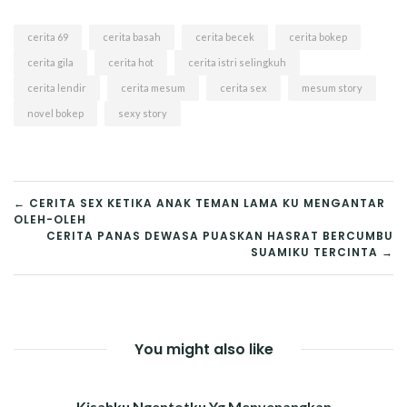
cerita 69
cerita basah
cerita becek
cerita bokep
cerita gila
cerita hot
cerita istri selingkuh
cerita lendir
cerita mesum
cerita sex
mesum story
novel bokep
sexy story
POST
← CERITA SEX KETIKA ANAK TEMAN LAMA KU MENGANTAR
OLEH-OLEH
NAVIGATION
CERITA PANAS DEWASA PUASKAN HASRAT BERCUMBU
SUAMIKU TERCINTA →
You might also like
Kisahku Ngentotku Yg Menyenangkan