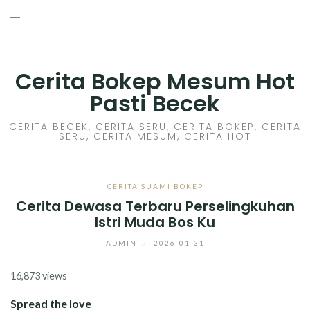
Skip
to
HOME
content
CERITA GILA
Cerita Bokep Mesum Hot
Pasti Becek
CERITA MESUM
CERITA BECEK, CERITA SERU, CERITA BOKEP, CERITA
SERU, CERITA MESUM, CERITA HOT
CERITA SEX HOT
CERITA BOKEP
CERITA SUAMI BOKEP
Cerita Dewasa Terbaru Perselingkuhan
CERITA SKANDAL
Istri Muda Bos Ku
CERITA LENDIR
ADMIN
/
2026-01-31
16,873 views
CERITA BASAH
Spread the love