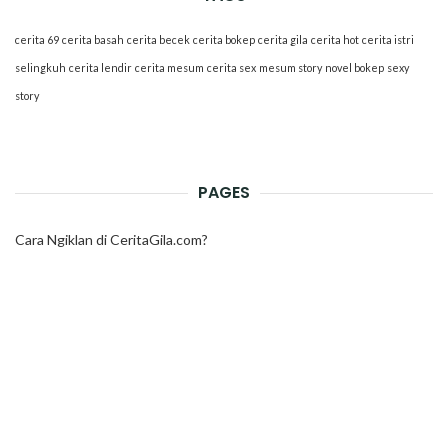
cerita 69
cerita basah
cerita becek
cerita bokep
cerita gila
cerita hot
cerita istri
selingkuh
cerita lendir
cerita mesum
cerita sex
mesum story
novel bokep
sexy
story
PAGES
Cara Ngiklan di CeritaGila.com?