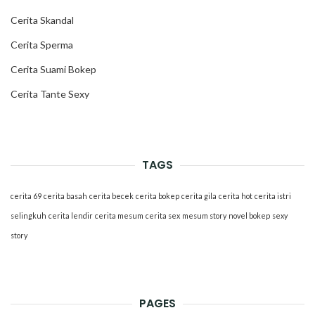
Cerita Skandal
Cerita Sperma
Cerita Suami Bokep
Cerita Tante Sexy
TAGS
cerita 69
cerita basah
cerita becek
cerita bokep
cerita gila
cerita hot
cerita istri
selingkuh
cerita lendir
cerita mesum
cerita sex
mesum story
novel bokep
sexy
story
PAGES