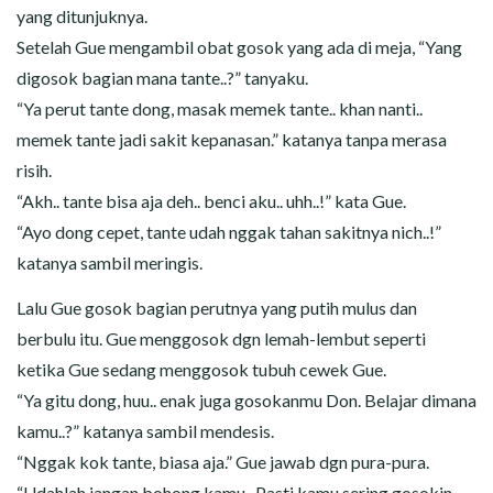
yang ditunjuknya.
Setelah Gue mengambil obat gosok yang ada di meja, “Yang
digosok bagian mana tante..?” tanyaku.
“Ya perut tante dong, masak memek tante.. khan nanti..
memek tante jadi sakit kepanasan.” katanya tanpa merasa
risih.
“Akh.. tante bisa aja deh.. benci aku.. uhh..!” kata Gue.
“Ayo dong cepet, tante udah nggak tahan sakitnya nich..!”
katanya sambil meringis.
Lalu Gue gosok bagian perutnya yang putih mulus dan
berbulu itu. Gue menggosok dgn lemah-lembut seperti
ketika Gue sedang menggosok tubuh cewek Gue.
“Ya gitu dong, huu.. enak juga gosokanmu Don. Belajar dimana
kamu..?” katanya sambil mendesis.
“Nggak kok tante, biasa aja.” Gue jawab dgn pura-pura.
“Udahlah jangan bohong kamu.. Pasti kamu sering gosokin