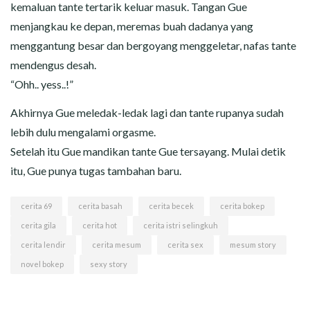
kemaluan tante tertarik keluar masuk. Tangan Gue
menjangkau ke depan, meremas buah dadanya yang
menggantung besar dan bergoyang menggeletar, nafas tante
mendengus desah.
“Ohh.. yess..!”
Akhirnya Gue meledak-ledak lagi dan tante rupanya sudah
lebih dulu mengalami orgasme.
Setelah itu Gue mandikan tante Gue tersayang. Mulai detik
itu, Gue punya tugas tambahan baru.
cerita 69
cerita basah
cerita becek
cerita bokep
cerita gila
cerita hot
cerita istri selingkuh
cerita lendir
cerita mesum
cerita sex
mesum story
novel bokep
sexy story