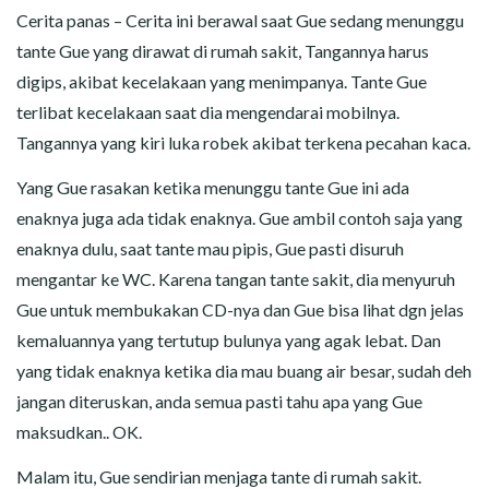
CERITA MALAM
Cerita panas – Cerita ini berawal saat Gue sedang menunggu
tante Gue yang dirawat di rumah sakit, Tangannya harus
CERITA NAKAL
digips, akibat kecelakaan yang menimpanya. Tante Gue
terlibat kecelakaan saat dia mengendarai mobilnya.
CERITA SEMPROT
Tangannya yang kiri luka robek akibat terkena pecahan kaca.
CERITA SPERMA
Yang Gue rasakan ketika menunggu tante Gue ini ada
enaknya juga ada tidak enaknya. Gue ambil contoh saja yang
CERITA ANAK TIRI
enaknya dulu, saat tante mau pipis, Gue pasti disuruh
mengantar ke WC. Karena tangan tante sakit, dia menyuruh
CERITA HOT MAMA
Gue untuk membukakan CD-nya dan Gue bisa lihat dgn jelas
CERITA TANTE SEXY
kemaluannya yang tertutup bulunya yang agak lebat. Dan
yang tidak enaknya ketika dia mau buang air besar, sudah deh
CERITA ISTRI SELINGKUH
jangan diteruskan, anda semua pasti tahu apa yang Gue
maksudkan.. OK.
CARA NGIKLAN DI CERITAGILA.COM?
Malam itu, Gue sendirian menjaga tante di rumah sakit.