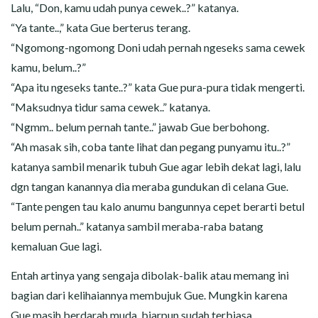
Lalu, “Don, kamu udah punya cewek..?” katanya.
“Ya tante..,” kata Gue berterus terang.
“Ngomong-ngomong Doni udah pernah ngeseks sama cewek
kamu, belum..?”
“Apa itu ngeseks tante..?” kata Gue pura-pura tidak mengerti.
“Maksudnya tidur sama cewek..” katanya.
“Ngmm.. belum pernah tante..” jawab Gue berbohong.
“Ah masak sih, coba tante lihat dan pegang punyamu itu..?”
katanya sambil menarik tubuh Gue agar lebih dekat lagi, lalu
dgn tangan kanannya dia meraba gundukan di celana Gue.
“Tante pengen tau kalo anumu bangunnya cepet berarti betul
belum pernah..” katanya sambil meraba-raba batang
kemaluan Gue lagi.
Entah artinya yang sengaja dibolak-balik atau memang ini
bagian dari kelihaiannya membujuk Gue. Mungkin karena
Gue masih berdarah muda, biarpun sudah terbiasa