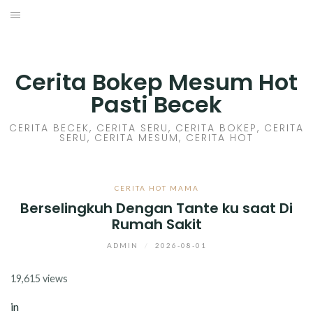
Skip
to
HOME
content
CERITA GILA
Cerita Bokep Mesum Hot
Pasti Becek
CERITA MESUM
CERITA BECEK, CERITA SERU, CERITA BOKEP, CERITA
SERU, CERITA MESUM, CERITA HOT
CERITA SEX HOT
CERITA BOKEP
CERITA HOT MAMA
Berselingkuh Dengan Tante ku saat Di
CERITA SKANDAL
Rumah Sakit
CERITA LENDIR
ADMIN
/
2026-08-01
19,615 views
CERITA BASAH
in