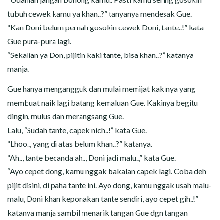
tubuh cewek kamu ya khan..?” tanyanya mendesak Gue.
“Kan Doni belum pernah gosokin cewek Doni, tante..!” kata
Gue pura-pura lagi.
“Sekalian ya Don, pijitin kaki tante, bisa khan..?” katanya
manja.
Gue hanya mengangguk dan mulai memijat kakinya yang
membuat naik lagi batang kemaluan Gue. Kakinya begitu
dingin, mulus dan merangsang Gue.
Lalu, “Sudah tante, capek nich..!” kata Gue.
“Lhoo.., yang di atas belum khan..?” katanya.
“Ah.., tante becanda ah.., Doni jadi malu..,” kata Gue.
“Ayo cepet dong, kamu nggak bakalan capek lagi. Coba deh
pijit disini, di paha tante ini. Ayo dong, kamu nggak usah malu-
malu, Doni khan keponakan tante sendiri, ayo cepet gih..!”
katanya manja sambil menarik tangan Gue dgn tangan