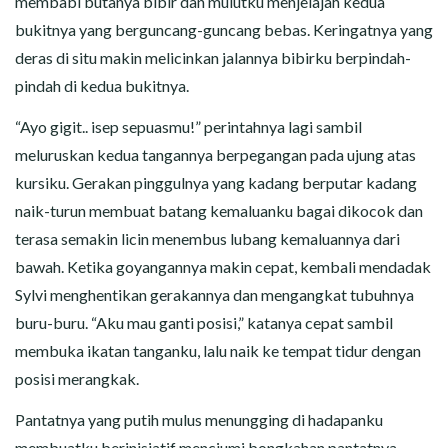
membabi butanya bibir dan mulutku menjelajah kedua
bukitnya yang berguncang-guncang bebas. Keringatnya yang
deras di situ makin melicinkan jalannya bibirku berpindah-
pindah di kedua bukitnya.
“Ayo gigit.. isep sepuasmu!” perintahnya lagi sambil
meluruskan kedua tangannya berpegangan pada ujung atas
kursiku. Gerakan pinggulnya yang kadang berputar kadang
naik-turun membuat batang kemaluanku bagai dikocok dan
terasa semakin licin menembus lubang kemaluannya dari
bawah. Ketika goyangannya makin cepat, kembali mendadak
Sylvi menghentikan gerakannya dan mengangkat tubuhnya
buru-buru. “Aku mau ganti posisi,” katanya cepat sambil
membuka ikatan tanganku, lalu naik ke tempat tidur dengan
posisi merangkak.
Pantatnya yang putih mulus menungging di hadapanku
membuatku berinisiatif menciumi bongkahan pantatnya