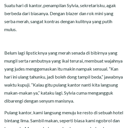
CERITA MALAM
Suatu hari di kantor, penampilan Sylvia, sekretarisku, agak
berbeda dari biasanya. Dengan blazer dan rok mini yang
CERITA NAKAL
serba merah, sangat kontras dengan kulitnya yang putih
mulus.
CERITA SEMPROT
CERITA SPERMA
Belum lagi lipsticknya yang merah senada di bibirnya yang
CERITA ANAK TIRI
mungil serta rambutnya yang ikal terurai, membuat wajahnya
yang judes menggemaskan itu makin nampak sensual. “Kan
CERITA HOT MAMA
hari ini ulang tahunku, jadi boleh dong tampil beda,” jawabnya
waktu kupuji. “Kalau gitu pulang kantor nanti kita langsung
CERITA TANTE SEXY
makan-makan ya,” kataku lagi. Sylvia cuma mengangguk
dibarengi dengan senyum manisnya.
CERITA ISTRI SELINGKUH
Pulang kantor, kami langsung menuju ke resto di sebuah hotel
CARA NGIKLAN DI CERITAGILA.COM?
bintang lima. Sambil makan, seperti biasa kami ngobrol dan