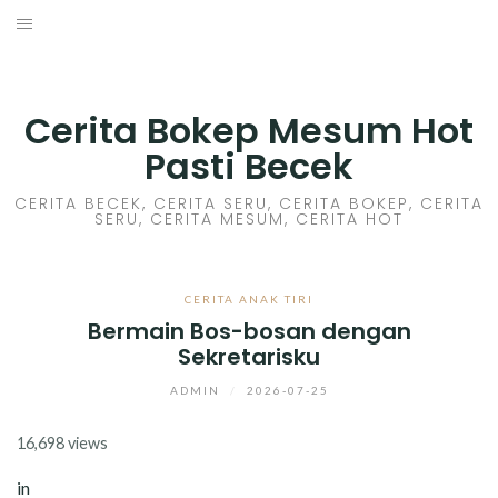
Skip
to
HOME
content
CERITA GILA
Cerita Bokep Mesum Hot
Pasti Becek
CERITA MESUM
CERITA BECEK, CERITA SERU, CERITA BOKEP, CERITA
SERU, CERITA MESUM, CERITA HOT
CERITA SEX HOT
CERITA BOKEP
CERITA ANAK TIRI
Bermain Bos-bosan dengan
CERITA SKANDAL
Sekretarisku
CERITA LENDIR
ADMIN
/
2026-07-25
16,698 views
CERITA BASAH
in