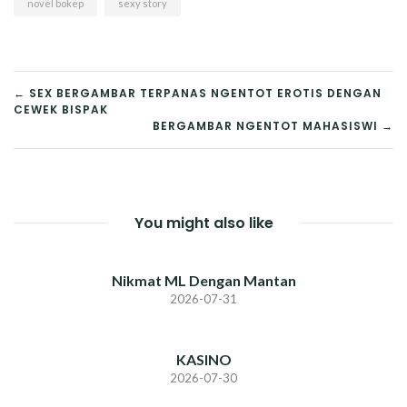
novel bokep
sexy story
POST
← SEX BERGAMBAR TERPANAS NGENTOT EROTIS DENGAN
CEWEK BISPAK
NAVIGATION
BERGAMBAR NGENTOT MAHASISWI →
You might also like
Nikmat ML Dengan Mantan
2026-07-31
KASINO
2026-07-30