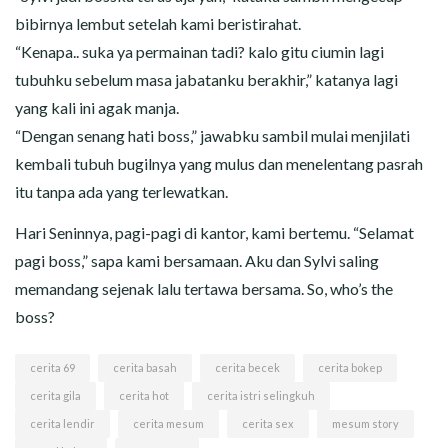
bibirnya lembut setelah kami beristirahat.
“Kenapa.. suka ya permainan tadi? kalo gitu ciumin lagi
tubuhku sebelum masa jabatanku berakhir,” katanya lagi
yang kali ini agak manja.
“Dengan senang hati boss,” jawabku sambil mulai menjilati
kembali tubuh bugilnya yang mulus dan menelentang pasrah
itu tanpa ada yang terlewatkan.
Hari Seninnya, pagi-pagi di kantor, kami bertemu. “Selamat
pagi boss,” sapa kami bersamaan. Aku dan Sylvi saling
memandang sejenak lalu tertawa bersama. So, who’s the
boss?
cerita 69
cerita basah
cerita becek
cerita bokep
cerita gila
cerita hot
cerita istri selingkuh
cerita lendir
cerita mesum
cerita sex
mesum story