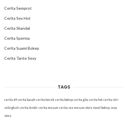
Cerita Semprot
Cerita Sex Hot
Cerita Skandal
Cerita Sperma
Cerita Suami Bokep
Cerita Tante Sexy
TAGS
cerita 69
cerita basah
cerita becek
cerita bokep
cerita gila
cerita hot
cerita istri
selingkuh
cerita lendir
cerita mesum
cerita sex
mesum story
novel bokep
sexy
story