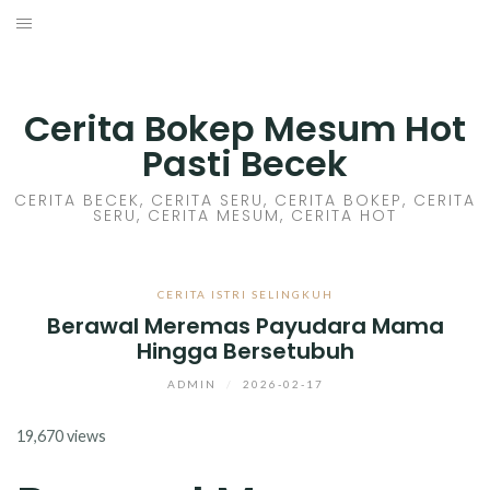
Skip
to
HOME
content
CERITA GILA
Cerita Bokep Mesum Hot
Pasti Becek
CERITA MESUM
CERITA BECEK, CERITA SERU, CERITA BOKEP, CERITA
SERU, CERITA MESUM, CERITA HOT
CERITA SEX HOT
CERITA BOKEP
CERITA ISTRI SELINGKUH
Berawal Meremas Payudara Mama
CERITA SKANDAL
Hingga Bersetubuh
CERITA LENDIR
ADMIN
/
2026-02-17
19,670 views
CERITA BASAH