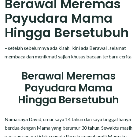
Berawal Meremas
CERITA MALAM
Payudara Mama
CERITA NAKAL
Hingga Bersetubuh
CERITA SEMPROT
– setelah sebelumnya ada kisah , kini ada Berawal . selamat
CERITA SPERMA
membaca dan menikmati sajian khusus bacaan terbaru cerita
CERITA ANAK TIRI
Berawal Meremas
CERITA HOT MAMA
Payudara Mama
CERITA TANTE SEXY
Hingga Bersetubuh
CERITA ISTRI SELINGKUH
Nama saya David, umur saya 14 tahun dan saya tinggal hanya
CARA NGIKLAN DI CERITAGILA.COM?
berdua dengan Mama yang berumur 30 tahun. Sewaktu masih
pacaran secara tidak sengaja Papaku menghamili Mamaku,