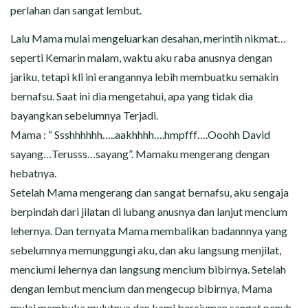
perlahan dan sangat lembut.
Lalu Mama mulai mengeluarkan desahan, merintih nikmat…
seperti Kemarin malam, waktu aku raba anusnya dengan
jariku, tetapi kli ini erangannya lebih membuatku semakin
bernafsu. Saat ini dia mengetahui, apa yang tidak dia
bayangkan sebelumnya Terjadi.
Mama : “ Ssshhhhhh…..aakhhhh….hmpfff….Ooohh David
sayang…Terusss…sayang”. Mamaku mengerang dengan
hebatnya.
Setelah Mama mengerang dan sangat bernafsu, aku sengaja
berpindah dari jilatan di lubang anusnya dan lanjut mencium
lehernya. Dan ternyata Mama membalikan badannnya yang
sebelumnya memunggungi aku, dan aku langsung menjilat,
menciumi lehernya dan langsung mencium bibirnya. Setelah
dengan lembut mencium dan mengecup bibirnya, Mama
mulai membuka mulutnya dan kami berciuman sangat penuh