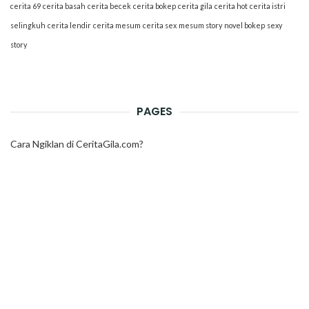
cerita 69
cerita basah
cerita becek
cerita bokep
cerita gila
cerita hot
cerita istri
selingkuh
cerita lendir
cerita mesum
cerita sex
mesum story
novel bokep
sexy
story
PAGES
Cara Ngiklan di CeritaGila.com?