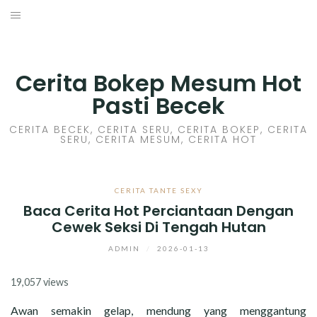
Skip
to
HOME
content
CERITA GILA
Cerita Bokep Mesum Hot
Pasti Becek
CERITA MESUM
CERITA BECEK, CERITA SERU, CERITA BOKEP, CERITA
SERU, CERITA MESUM, CERITA HOT
CERITA SEX HOT
CERITA BOKEP
CERITA TANTE SEXY
Baca Cerita Hot Perciantaan Dengan
CERITA SKANDAL
Cewek Seksi Di Tengah Hutan
CERITA LENDIR
ADMIN
/
2026-01-13
19,057 views
CERITA BASAH
Awan semakin gelap, mendung yang menggantung