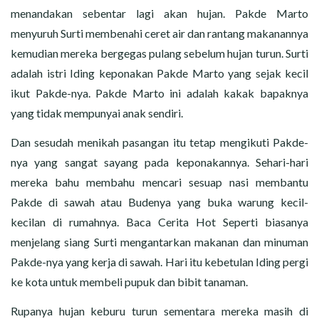
CERITA MALAM
menandakan sebentar lagi akan hujan. Pakde Marto
menyuruh Surti membenahi ceret air dan rantang makanannya
CERITA NAKAL
kemudian mereka bergegas pulang sebelum hujan turun. Surti
adalah istri Iding keponakan Pakde Marto yang sejak kecil
CERITA SEMPROT
ikut Pakde-nya. Pakde Marto ini adalah kakak bapaknya
CERITA SPERMA
yang tidak mempunyai anak sendiri.
Dan sesudah menikah pasangan itu tetap mengikuti Pakde-
CERITA ANAK TIRI
nya yang sangat sayang pada keponakannya. Sehari-hari
mereka bahu membahu mencari sesuap nasi membantu
CERITA HOT MAMA
Pakde di sawah atau Budenya yang buka warung kecil-
CERITA TANTE SEXY
kecilan di rumahnya. Baca Cerita Hot Seperti biasanya
menjelang siang Surti mengantarkan makanan dan minuman
CERITA ISTRI SELINGKUH
Pakde-nya yang kerja di sawah. Hari itu kebetulan Iding pergi
ke kota untuk membeli pupuk dan bibit tanaman.
CARA NGIKLAN DI CERITAGILA.COM?
Rupanya hujan keburu turun sementara mereka masih di