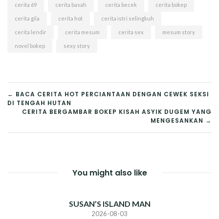
cerita 69
cerita basah
cerita becek
cerita bokep
cerita gila
cerita hot
cerita istri selingkuh
cerita lendir
cerita mesum
cerita sex
mesum story
novel bokep
sexy story
POST
← BACA CERITA HOT PERCIANTAAN DENGAN CEWEK SEKSI
DI TENGAH HUTAN
NAVIGATION
CERITA BERGAMBAR BOKEP KISAH ASYIK DUGEM YANG
MENGESANKAN →
You might also like
SUSAN’S ISLAND MAN
2026-08-03