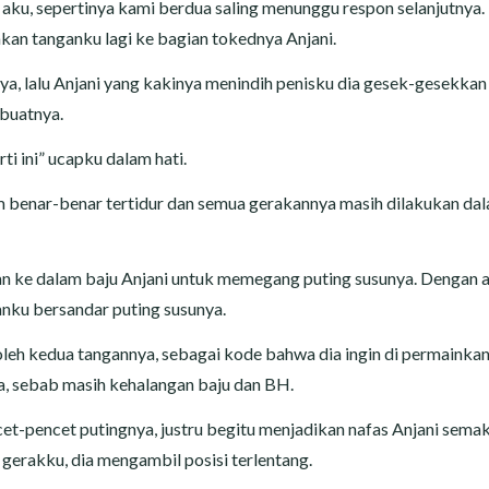
n aku, sepertinya kami berdua saling menunggu respon selanjutnya.
an tanganku lagi ke bagian tokednya Anjani.
a, lalu Anjani yang kakinya menindih penisku dia gesek-gesekkan
buatnya.
i ini” ucapku dalam hati.
um benar-benar tertidur dan semua gerakannya masih dilakukan da
 ke dalam baju Anjani untuk memegang puting susunya. Dengan 
nku bersandar puting susunya.
it oleh kedua tangannya, sebagai kode bahwa dia ingin di permaink
ya, sebab masih kehalangan baju dan BH.
t-pencet putingnya, justru begitu menjadikan nafas Anjani semak
erakku, dia mengambil posisi terlentang.