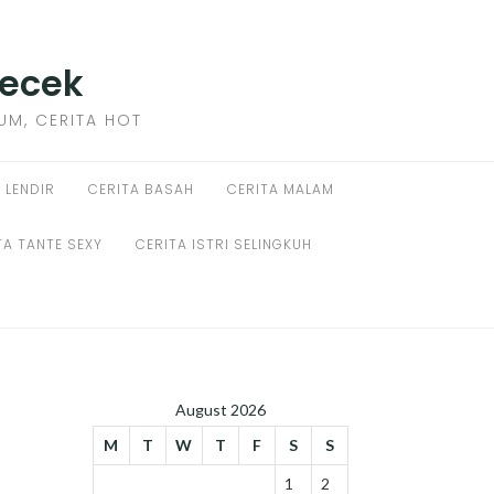
Becek
SUM, CERITA HOT
 LENDIR
CERITA BASAH
CERITA MALAM
TA TANTE SEXY
CERITA ISTRI SELINGKUH
August 2026
M
T
W
T
F
S
S
1
2