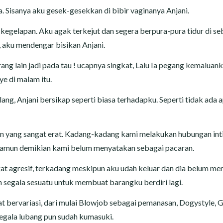
 Sisanya aku gesek-gesekkan di bibir vaginanya Anjani.
kegelapan. Aku agak terkejut dan segera berpura-pura tidur di se
i, aku mendengar bisikan Anjani.
ang lain jadi pada tau ! ucapnya singkat, Lalu Ia pegang kemaluan
ye di malam itu.
ang, Anjani bersikap seperti biasa terhadapku. Seperti tidak ada 
gan yang sangat erat. Kadang-kadang kami melakukan hubungan int
. Namun demikian kami belum menyatakan sebagai pacaran.
at agresif, terkadang meskipun aku udah keluar dan dia belum me
 segala sesuatu untuk membuat barangku berdiri lagi.
 bervariasi, dari mulai Blowjob sebagai pemanasan, Dogystyle, 
Segala lubang pun sudah kumasuki.