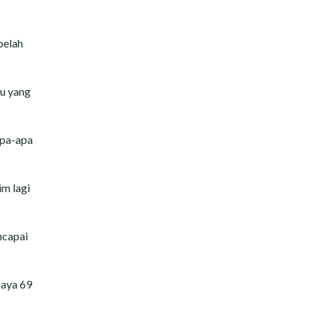
belah
ku yang
apa-apa
im lagi
ncapai
Gaya 69