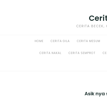
Skip
to
HOME
Ceri
content
CERITA GILA
CERITA BECEK, 
CERITA MESUM
HOME
CERITA GILA
CERITA MESUM
CERITA SEX HOT
CERITA NAKAL
CERITA SEMPROT
CE
CERITA BOKEP
CERITA SKANDAL
CERITA LENDIR
Asik nya
CERITA BASAH