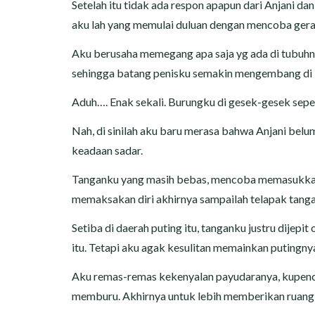
Setelah itu tidak ada respon apapun dari Anjani da
aku lah yang memulai duluan dengan mencoba gerak
Aku berusaha memegang apa saja yg ada di tubuhny
sehingga batang penisku semakin mengembang di 
Aduh…. Enak sekali. Burungku di gesek-gesek sepert
Nah, di sinilah aku baru merasa bahwa Anjani bel
keadaan sadar.
Tanganku yang masih bebas, mencoba memasukkan
memaksakan diri akhirnya sampailah telapak tanga
Setiba di daerah puting itu, tanganku justru dijep
itu. Tetapi aku agak kesulitan memainkan putingn
Aku remas-remas kekenyalan payudaranya, kupence
memburu. Akhirnya untuk lebih memberikan ruang g