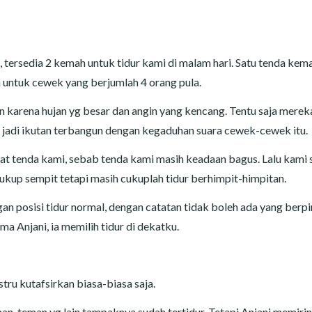
tersedia 2 kemah untuk tidur kami di malam hari. Satu tenda kem
 untuk cewek yang berjumlah 4 orang pula.
karena hujan yg besar dan angin yang kencang. Tentu saja merek
i jadi ikutan terbangun dengan kegaduhan suara cewek-cewek itu.
at tenda kami, sebab tenda kami masih keadaan bagus. Lalu kami 
ukup sempit tetapi masih cukuplah tidur berhimpit-himpitan.
gan posisi tidur normal, dengan catatan tidak boleh ada yang berp
ma Anjani, ia memilih tidur di dekatku.
ru kutafsirkan biasa-biasa saja.
an-teman yg lain tampaknya sudah tertidur. Tetapi Anjani memiri