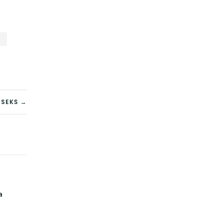
 SEKS →
a