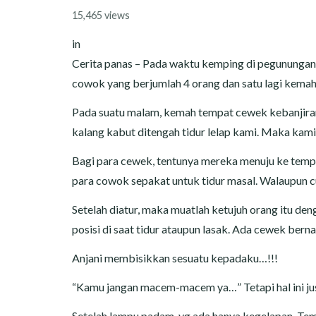
CERITA MALAM
15,465 views
CERITA NAKAL
in
Cerita panas – Pada waktu kemping di pegunungan, 
CERITA SEMPROT
cowok yang berjumlah 4 orang dan satu lagi kemah
CERITA SPERMA
Pada suatu malam, kemah tempat cewek kebanjiran 
kalang kabut ditengah tidur lelap kami. Maka kam
CERITA ANAK TIRI
Bagi para cewek, tentunya mereka menuju ke temp
para cowok sepakat untuk tidur masal. Walaupun c
CERITA HOT MAMA
Setelah diatur, maka muatlah ketujuh orang itu den
CERITA TANTE SEXY
posisi di saat tidur ataupun lasak. Ada cewek berna
CERITA ISTRI SELINGKUH
Anjani membisikkan sesuatu kepadaku…!!!
“Kamu jangan macem-macem ya…” Tetapi hal ini just
CARA NGIKLAN DI CERITAGILA.COM?
Setelah lampu padam, yg ada hanya kegelapan. Tem