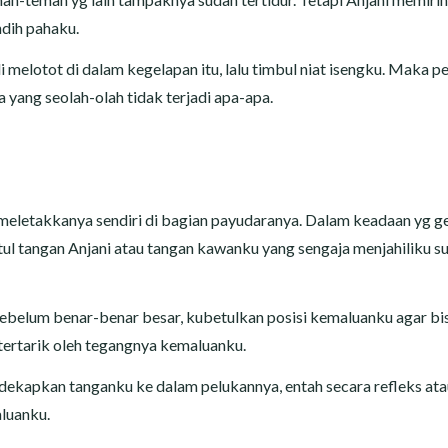
dih pahaku.
 melotot di dalam kegelapan itu, lalu timbul niat isengku. Maka pe
 yang seolah-olah tidak terjadi apa-apa.
meletakkanya sendiri di bagian payudaranya. Dalam keadaan yg g
ul tangan Anjani atau tangan kawanku yang sengaja menjahiliku s
 Sebelum benar-benar besar, kubetulkan posisi kemaluanku agar bi
ertarik oleh tegangnya kemaluanku.
kapkan tanganku ke dalam pelukannya, entah secara refleks ata
aluanku.