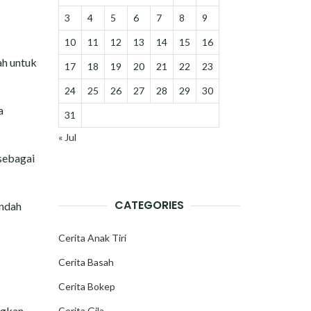
3
4
5
6
7
8
9
10
11
12
13
14
15
16
ah untuk
17
18
19
20
21
22
23
24
25
26
27
28
29
30
a
31
« Jul
sebagai
CATEGORIES
indah
Cerita Anak Tiri
Cerita Basah
Cerita Bokep
ngkan
Cerita Gila