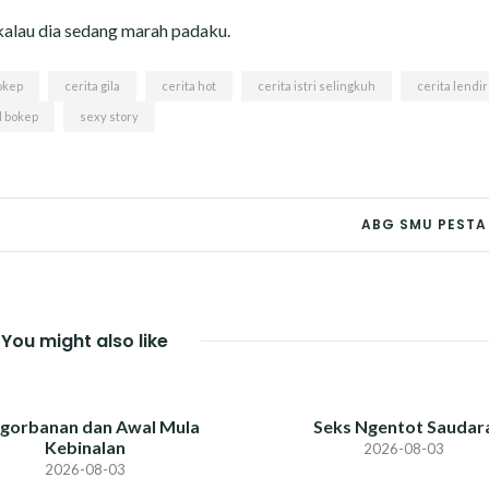
kalau dia sedang marah padaku.
okep
cerita gila
cerita hot
cerita istri selingkuh
cerita lendir
l bokep
sexy story
ABG SMU PESTA
You might also like
gorbanan dan Awal Mula
Seks Ngentot Saudar
Kebinalan
2026-08-03
2026-08-03