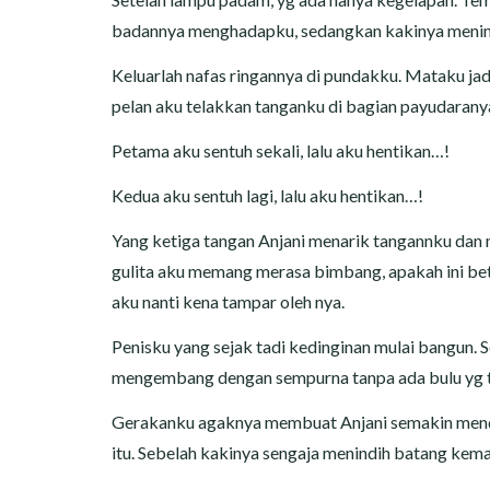
badannya menghadapku, sedangkan kakinya menin
Keluarlah nafas ringannya di pundakku. Mataku jadi
pelan aku telakkan tanganku di bagian payudaranya
Petama aku sentuh sekali, lalu aku hentikan…!
Kedua aku sentuh lagi, lalu aku hentikan…!
Yang ketiga tangan Anjani menarik tangannku dan 
gulita aku memang merasa bimbang, apakah ini bet
aku nanti kena tampar oleh nya.
Penisku yang sejak tadi kedinginan mulai bangun.
mengembang dengan sempurna tanpa ada bulu yg t
Gerakanku agaknya membuat Anjani semakin mende
itu. Sebelah kakinya sengaja menindih batang kem