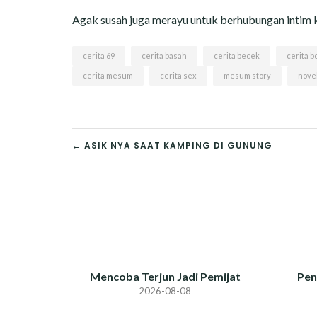
Agak susah juga merayu untuk berhubungan intim 
cerita 69
cerita basah
cerita becek
cerita b
cerita mesum
cerita sex
mesum story
nove
POST
← ASIK NYA SAAT KAMPING DI GUNUNG
NAVIGATION
Mencoba Terjun Jadi Pemijat
Pen
2026-08-08