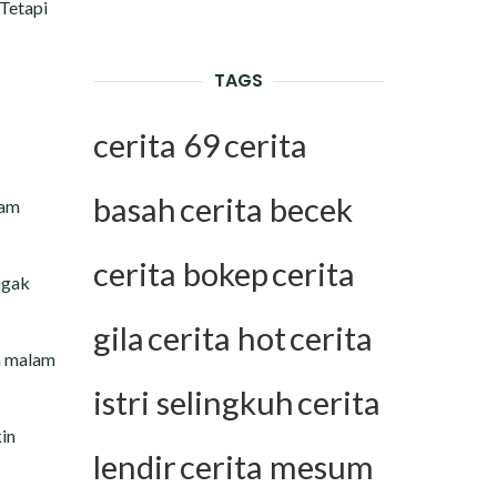
 Tetapi
TAGS
cerita 69
cerita
basah
cerita becek
lam
cerita bokep
cerita
agak
gila
cerita hot
cerita
an malam
istri selingkuh
cerita
in
lendir
cerita mesum