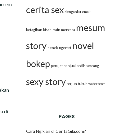
 merem
cerita sex
denganku
emak
mesum
ketagihan
kisah
main
mencoba
story
novel
nenek
ngentot
bokep
pemijat
penjual
sedih
seorang
sexy story
terjun
tubuh
waterboom
 akan
a di
PAGES
Cara Ngiklan di CeritaGila.com?