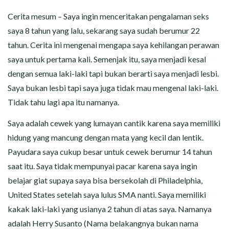
CERITA MALAM
Cerita mesum – Saya ingin menceritakan pengalaman seks
CERITA NAKAL
saya 8 tahun yang lalu, sekarang saya sudah berumur 22
tahun. Cerita ini mengenai mengapa saya kehilangan perawan
CERITA SEMPROT
saya untuk pertama kali. Semenjak itu, saya menjadi kesal
dengan semua laki-laki tapi bukan berarti saya menjadi lesbi.
CERITA SPERMA
Saya bukan lesbi tapi saya juga tidak mau mengenal laki-laki.
Tidak tahu lagi apa itu namanya.
CERITA ANAK TIRI
Saya adalah cewek yang lumayan cantik karena saya memiliki
CERITA HOT MAMA
hidung yang mancung dengan mata yang kecil dan lentik.
Payudara saya cukup besar untuk cewek berumur 14 tahun
CERITA TANTE SEXY
saat itu. Saya tidak mempunyai pacar karena saya ingin
belajar giat supaya saya bisa bersekolah di Philadelphia,
CERITA ISTRI SELINGKUH
United States setelah saya lulus SMA nanti. Saya memiliki
kakak laki-laki yang usianya 2 tahun di atas saya. Namanya
CARA NGIKLAN DI CERITAGILA.COM?
adalah Herry Susanto (Nama belakangnya bukan nama