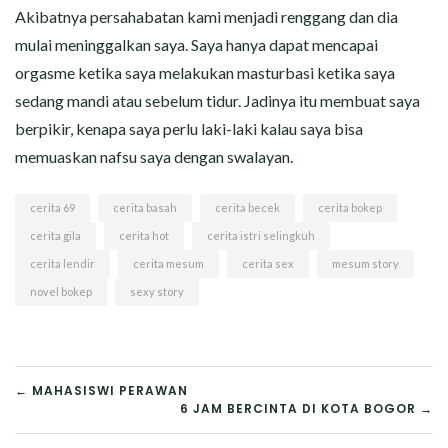
Akibatnya persahabatan kami menjadi renggang dan dia
mulai meninggalkan saya. Saya hanya dapat mencapai
orgasme ketika saya melakukan masturbasi ketika saya
sedang mandi atau sebelum tidur. Jadinya itu membuat saya
berpikir, kenapa saya perlu laki-laki kalau saya bisa
memuaskan nafsu saya dengan swalayan.
cerita 69
cerita basah
cerita becek
cerita bokep
cerita gila
cerita hot
cerita istri selingkuh
cerita lendir
cerita mesum
cerita sex
mesum story
novel bokep
sexy story
POST
← MAHASISWI PERAWAN
6 JAM BERCINTA DI KOTA BOGOR →
NAVIGATION