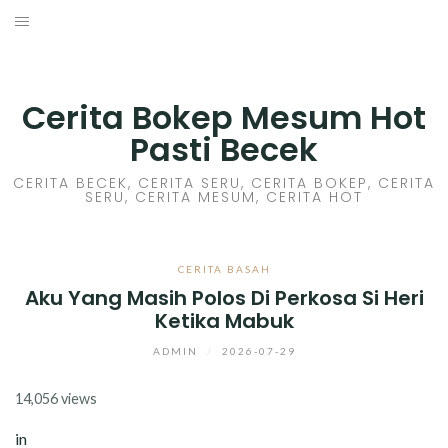
Skip
to
HOME
content
CERITA GILA
Cerita Bokep Mesum Hot
Pasti Becek
CERITA MESUM
CERITA BECEK, CERITA SERU, CERITA BOKEP, CERITA
SERU, CERITA MESUM, CERITA HOT
CERITA SEX HOT
CERITA BOKEP
CERITA BASAH
Aku Yang Masih Polos Di Perkosa Si Heri
CERITA SKANDAL
Ketika Mabuk
CERITA LENDIR
ADMIN
/
2026-07-29
14,056 views
CERITA BASAH
in