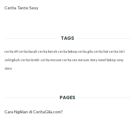
Cerita Tante Sexy
TAGS
cerita 69
cerita basah
cerita becek
cerita bokep
cerita gila
cerita hot
cerita istri
selingkuh
cerita lendir
cerita mesum
cerita sex
mesum story
novel bokep
sexy
story
PAGES
Cara Ngiklan di CeritaGila.com?